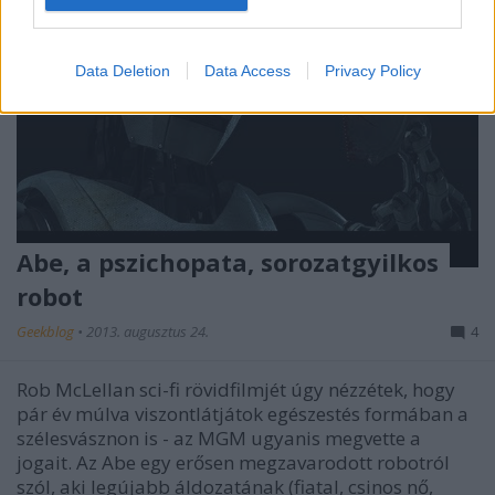
I want to allow Google to enable storage
related to security, including authentication
Data Deletion
Data Access
Privacy Policy
functionality and fraud prevention, and other
user protection.
Abe, a pszichopata, sorozatgyilkos
robot
Geekblog
•
2013. augusztus 24.
4
Rob McLellan sci-fi rövidfilmjét úgy nézzétek, hogy
pár év múlva viszontlátjátok egészestés formában a
szélesvásznon is - az MGM ugyanis megvette a
jogait. Az Abe egy erősen megzavarodott robotról
szól, aki legújabb áldozatának (fiatal, csinos nő,