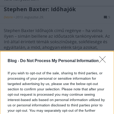
Stephen Baxter: Időhajók
Desrix
•
2013. augusztus 29.
5
Stephen Baxter Időhajók című regénye – ha volna
ilyen – simán beillene az időutazók tankönyvének. Az
író által érintett témák sokszínűsége, sokfélesége és
egyáltalán, a mód, ahogyan elénk tárja azokat,
egyfelől megnyugtatóan ismerős, másfelől
borzongatóan…
Blog -
Do Not Process My Personal Information
The Faculty - Az Invázium
If you wish to opt-out of the sale, sharing to third parties, or
processing of your personal or sensitive information for
Nemes András
•
2013. augusztus 28.
9
targeted advertising by us, please use the below opt-out
section to confirm your selection. Please note that after your
Robert Rodríguez pályája finoman szólva is
opt-out request is processed you may continue seeing
egyenetlen minőségű: minimális költségvetésű, teljes
interest-based ads based on personal information utilized by
mértékben szerzőinek tekinthető filmje, az El
us or personal information disclosed to third parties prior to
Mariachi, és annak hollywoodi sztárokkal és
your opt-out. You may separately opt-out of the further