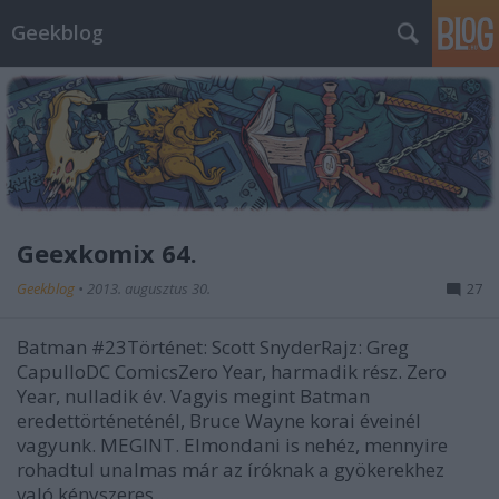
Geekblog
Geexkomix 64.
Geekblog
•
2013. augusztus 30.
27
Batman #23Történet: Scott SnyderRajz: Greg
CapulloDC ComicsZero Year, harmadik rész. Zero
Year, nulladik év. Vagyis megint Batman
eredettörténeténél, Bruce Wayne korai éveinél
vagyunk. MEGINT. Elmondani is nehéz, mennyire
rohadtul unalmas már az íróknak a gyökerekhez
való kényszeres…