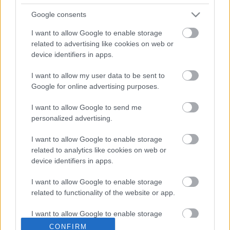
hongkongi száműzetéséből. Nyomós oka van rá:
Google consents
élete szerelmének fia, a 18 éves Oleg Fauke rács
mögött ül. A vád: emberölés. A fiú egy drogtanyán
I want to allow Google to enable storage
hidegvérrel agyonlőtte legjobb…
related to advertising like cookies on web or
device identifiers in apps.
Newsflash! - 34. hét
I want to allow my user data to be sent to
Geekblog
•
2013. augusztus 25.
1
Google for online advertising purposes.
I want to allow Google to send me
A Crazy Heart és a közelgő Out of the Furnace
personalized advertising.
rendezője, Scott Cooper dirigálja majd Stephen King
VÉGÍTÉLET (The Stand) című regényének
I want to allow Google to enable storage
szélesvásznú adaptációját (remélhetőleg jobb lesz,
related to analytics like cookies on web or
mint a '94-es minisorozat). A korábbi rendezőjelölt
device identifiers in apps.
Ben Affleck volt, aki... tippeljetek,…
I want to allow Google to enable storage
related to functionality of the website or app.
I want to allow Google to enable storage
related to personalization.
CONFIRM