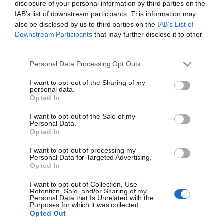
látványos robbantásokkal felturbózott folytatásai, a
disclosure of your personal information by third parties on the
Desperado és a Volt egyszer egy…
IAB’s list of downstream participants. This information may
also be disclosed by us to third parties on the
IAB’s List of
Downstream Participants
that may further disclose it to other
Waxwork
third parties.
Rusznyák Csaba
•
2013. augusztus 27.
10
Please note that this website/app uses one or more Google
Personal Data Processing Opt Outs
services and may gather and store information including but
Az önreflektív, komikus horror Sam Raimi Evil Dead-
not limited to your visit or usage behaviour. You may click to
I want to opt-out of the Sharing of my
personal data.
filmjeivel utat tört magának a ’80-as években, és
grant or deny consent to Google and its third-party tags to
Opted In
use your data for below specified purposes in below Google
ennél jobb korszakot nem is találhatott volna
consent section.
magának. A minőségi stúdióhorroroknak már a ’70-
I want to opt-out of the Sale of my
Personal Data.
es évekkel leáldozott, a klasszikus szörnyek nem
Opted In
voltak divatban, és az évtized…
I want to opt-out of processing my
Personal Data for Targeted Advertising.
Jo Nesbø: Kísértet
Opted In
Beyonder
•
2013. augusztus 26.
4
I want to opt-out of Collection, Use,
Retention, Sale, and/or Sharing of my
Personal Data that Is Unrelated with the
Harry Hole (Hari Hule), az oslói rendőrség egykori
Purposes for which it was collected.
Opted Out
nyomozója, három év után hazatér önkéntes