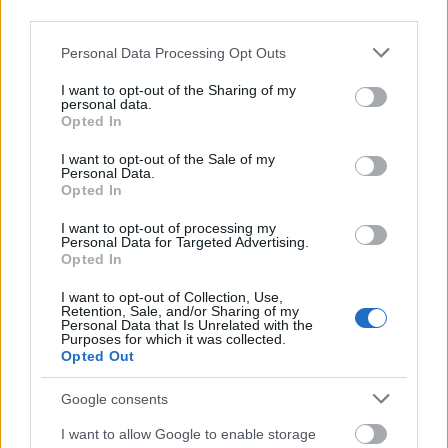
third parties.
filmjei az Ön kedvenc filmjei." Fenyő János cége a '80-
as évek végén, '90-es évek első felében ontotta
Please note that this website/app uses one or more Google
Personal Data Processing Opt Outs
magából az élvezetes szarfilmeket (természetesen
services and may gather and store information including but
mindenféle engedély és jogdíjfizetés nélkül, ahogy
not limited to your visit or usage behaviour. You may click to
I want to opt-out of the Sharing of my
personal data.
azt kell - amíg az…
grant or deny consent to Google and its third-party tags to
Opted In
use your data for below specified purposes in below Google
consent section.
I want to opt-out of the Sale of my
Personal Data.
Opted In
I want to opt-out of processing my
Personal Data for Targeted Advertising.
Opted In
I want to opt-out of Collection, Use,
Retention, Sale, and/or Sharing of my
Personal Data that Is Unrelated with the
Purposes for which it was collected.
Opted Out
Google consents
I want to allow Google to enable storage