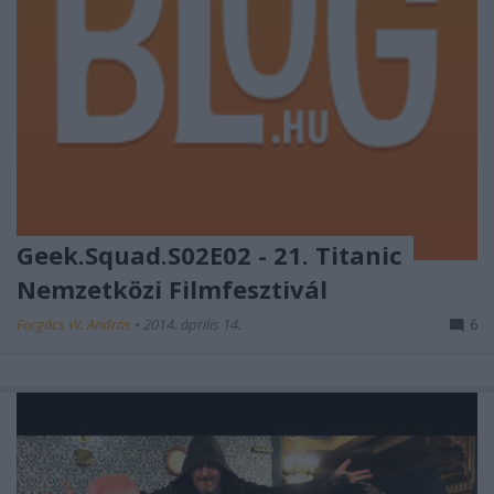
Geek.Squad.S02E02 - 21. Titanic
Nemzetközi Filmfesztivál
Forgács W. András
•
2014. április 14.
6