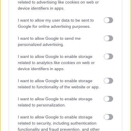
related to advertising like cookies on web or
device identifiers in apps.
I want to allow my user data to be sent to
Google for online advertising purposes.
William Shatner George Lucasnak
I want to allow Google to send me
táncol és énekel
personalized advertising.
Geekblog
•
2013. április 20.
4
I want to allow Google to enable storage
related to analytics like cookies on web or
2005-ben az American Film Institute életműdíjjal
device identifiers in apps.
jutalmazta meg George Lucast (tehát közvetlen az új
I want to allow Google to enable storage
SW-trilógia befejezése után - jobb, ha ebbe most
related to functionality of the website or app.
nem megyünk bele), és az ünnepség nyitóbeszédét
pont William Shatner mondhatta el. Merednek is a
I want to allow Google to enable storage
szemek rendesen, mikor színpadra…
related to personalization.
I want to allow Google to enable storage
related to security, including authentication
functionality and fraud prevention, and other