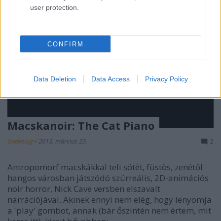
user protection.
CONFIRM
Data Deletion
Data Access
Privacy Policy
Macskanoir: The Cat Piano
Geekblog
•
2013. március 23.
2
Antropomorf macskákkal teli sötét, füstös, zenétől
hangos városban játszódó szürreális, 2D-animációs
noir horror, Nick Cave versben elszavalt
narrációjával. Akinek ennyi nem elég, hogy lenyomja
a 'play' gombot, annak (bár őszintén nem értem, mit