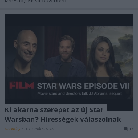
keres itt), kicsit bővebben:…
Ki akarna szerepet az új Star
Warsban? Hírességek válaszolnak
Geekblog
•
2013. március 16.
13