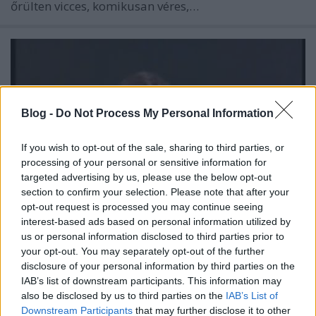
őrülten vicces, komikusan véres,…
Blog -
Do Not Process My Personal Information
If you wish to opt-out of the sale, sharing to third parties, or
processing of your personal or sensitive information for
targeted advertising by us, please use the below opt-out
section to confirm your selection. Please note that after your
opt-out request is processed you may continue seeing
interest-based ads based on personal information utilized by
us or personal information disclosed to third parties prior to
your opt-out. You may separately opt-out of the further
Vico előzetesek!
disclosure of your personal information by third parties on the
Geekblog
•
2013. április 27.
7
IAB’s list of downstream participants. This information may
also be disclosed by us to third parties on the
IAB’s List of
Downstream Participants
that may further disclose it to other
A vagány gyerekek még emlékeznek erre: "A Vico