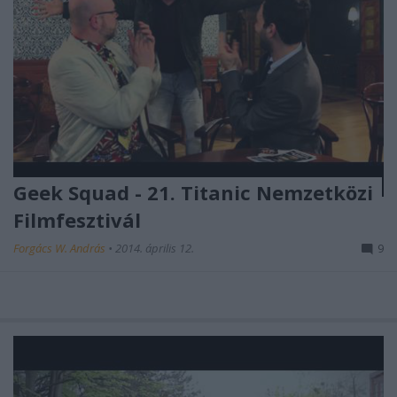
Geek Squad - 21. Titanic Nemzetközi
Filmfesztivál
Forgács W. András
•
2014. április 12.
9