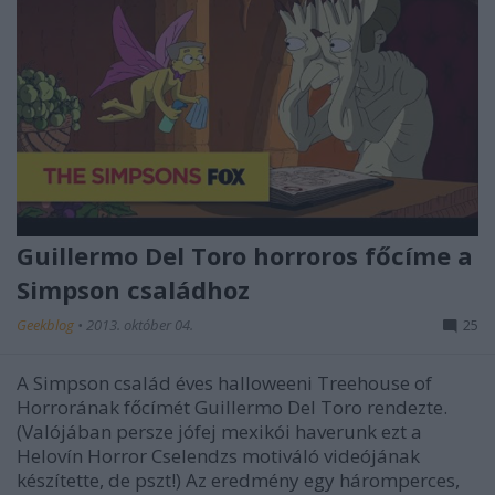
Guillermo Del Toro horroros főcíme a
Simpson családhoz
Geekblog
•
2013. október 04.
25
A Simpson család éves halloweeni Treehouse of
Horrorának főcímét Guillermo Del Toro rendezte.
(Valójában persze jófej mexikói haverunk ezt a
Helovín Horror Cselendzs motiváló videójának
készítette, de pszt!) Az eredmény egy háromperces,