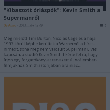
"Kibaszott óriáspók": Kevin Smith a
Supermanről
Geekblog
•
2013. március 09.
5
Még mielőtt Tim Burton, Nicolas Cage és a haja
1997 körül képbe kerültek a Warnernél a híres-
hírhedt, soha meg nem valósult Superman Lives
kapcsán, a stúdió Kevin Smith-t kérte fel rá, hogy
írjon egy forgatókönyvet tervezett új Acélember-
filmjükhöz. Smith sztorijában Brainiac…