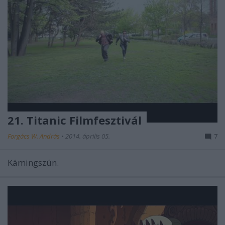
21. Titanic Filmfesztivál
Forgács W. András
•
2014. április 05.
7
Kámingszún.