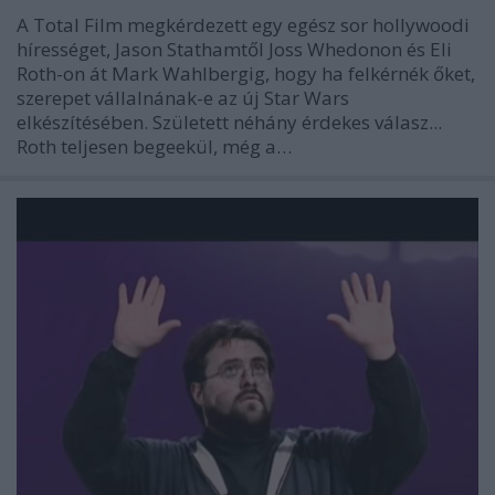
A Total Film megkérdezett egy egész sor hollywoodi
hírességet, Jason Stathamtől Joss Whedonon és Eli
Roth-on át Mark Wahlbergig, hogy ha felkérnék őket,
szerepet vállalnának-e az új Star Wars
elkészítésében. Született néhány érdekes válasz...
Roth teljesen begeekül, még a…