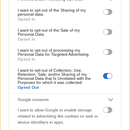
utcában
services and may gather and store information including but
not limited to your visit or usage behaviour. You may click to
I want to opt-out of the Sharing of my
Geekblog
•
2013. november 27.
17
personal data.
grant or deny consent to Google and its third-party tags to
Opted In
use your data for below specified purposes in below Google
Érdekes, mennyire más lenyomatot hagy egy ijesztő
consent section.
I want to opt-out of the Sale of my
Personal Data.
film egy-egy, a félelmetes dolgoktól egyrészt
Opted In
óvatosan távolságot tartó, másrészt azokhoz csak
azért is vonzódó gyerek még éretlen pszichéjén.
I want to opt-out of processing my
Hogy mire emlékszik belőle utólag, évek távlatából,
Personal Data for Targeted Advertising.
Opted In
hogy mi rémítette meg benne…
I want to opt-out of Collection, Use,
Retention, Sale, and/or Sharing of my
VHS paradise: Predator
Personal Data that Is Unrelated with the
Purposes for which it was collected.
Geekblog
•
2013. szeptember 20.
36
Opted Out
Google consents
Keményfiúk, kéziágyúk, izomhegyek,
dzsungelkommandó, földönkívüli, gerinckitépés. A
I want to allow Google to enable storage
cicivillantáson innen a Predatorban minden, de úgy
related to advertising like cookies on web or
kurváraténylegminden megvolt, amiről a VHS-
device identifiers in apps.
korszakban egy pelyhedző állú ifjonc álmodhatott –