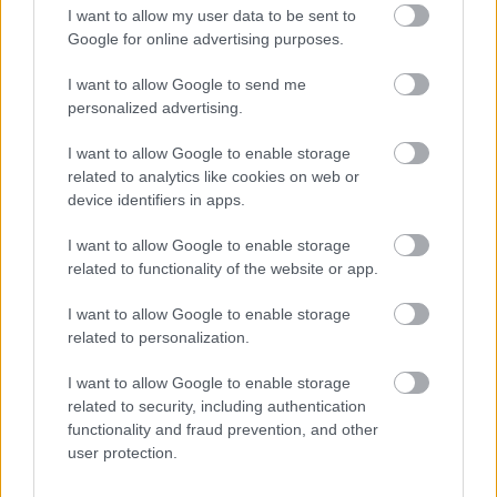
meg még az is, amiről nem. John McTiernan…
I want to allow my user data to be sent to
Google for online advertising purposes.
VHS paradise: Őrült Stone, avagy
I want to allow Google to send me
2008, a Patkány éve
personalized advertising.
Geekblog
•
2013. szeptember 03.
23
I want to allow Google to enable storage
related to analytics like cookies on web or
Hol a határ jó és rossz között? Ez egy olyan kérdés,
device identifiers in apps.
amire sosem tudjuk meg a választ. És hol a határ jó
I want to allow Google to enable storage
és rossz film között? Ó, ez sokkal könnyebb kérdés,
related to functionality of the website or app.
vágná rá sok filmkedvelő kapásból. Aztán előkerül az
Őrült Stone, avagy 2008, a Patkány éve, ami máig…
I want to allow Google to enable storage
related to personalization.
VHS paradise: Poltergeist
I want to allow Google to enable storage
Geekblog
•
2013. július 17.
21
related to security, including authentication
functionality and fraud prevention, and other
Korának híradásai szerint a Poltergeisten átok ült:
user protection.
nem csak mindenféle forgatási nehézségekről (még