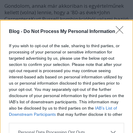
Gondolom, annak már akkoriban is egyértelműnek
kellett (volna) lennie, hogy a '80-as évek+John
Carpenter+Kurt Russell kombinációból valami bazijó
sül majd ki, mégis voltak sokan, akik A dolog és a
Menekülés New Yorkból ellenére sem szavaztak
Blog -
Do Not Process My Personal Information
bizalmat neki. A Nagy zűr kis Kínában…
If you wish to opt-out of the sale, sharing to third parties, or
processing of your personal or sensitive information for
VHS paradise: Amerikai nindzsa
targeted advertising by us, please use the below opt-out
Geekblog
•
2014. január 08.
38
section to confirm your selection. Please note that after your
opt-out request is processed you may continue seeing
interest-based ads based on personal information utilized by
Mindenkinek, aki a nyolcvanas években volt gyerek,
us or personal information disclosed to third parties prior to
mély és kitörölhetetlen nyomokat hagyott a
your opt-out. You may separately opt-out of the further
tudatalattijában a hozzánk akkor még csak
disclosure of your personal information by third parties on the
csordogáló, az Óperencián túl azonban már saját
IAB’s list of downstream participants. This information may
zsánert kikövetelő nindzsafilm áradat, különös
also be disclosed by us to third parties on the
IAB’s List of
tekintettel azok amerikanizált válfajára.…
Downstream Participants
that may further disclose it to other
third parties.
VHS Paradise: Rémálom az Elm
Please note that this website/app uses one or more Google
Personal Data Processing Opt Outs