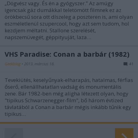
„Dögvész vagy. És én a gyógyszer.” Az amúgy
igencsak gáz dumákkal teletömött filmnek ez az
örökbecsű sora ott díszeleg a poszteren is, ami olyan
eszméletlenül szupercool, hogy azt sem tudom, hol
kezdjem méltatni. Stallone szerelését,
napszemüvegét, géppityuját, laza…
VHS Paradise: Conan a barbár (1982)
Geekblog
•
2013. március 18.
41
Tevekiütés, keselyűnyak-elharapás, hatalmas, férfias
őserő, ellenállhatatlan vadság és monumentális
zene. Bár 1982-ben még aligha létezett olyan, hogy
"tipikus Schwarzenegger-film", bő három évtized
távlatából a Conan a barbár mégis inkább tűnik egy
tipikus…