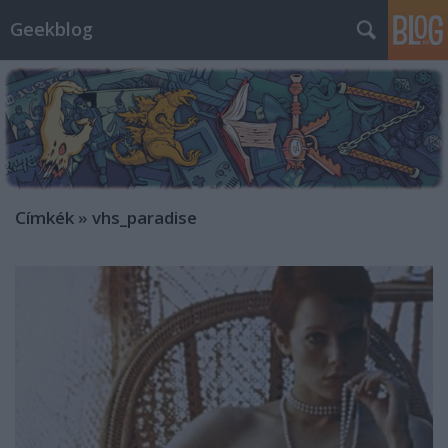
Geekblog
Címkék
»
vhs_paradise