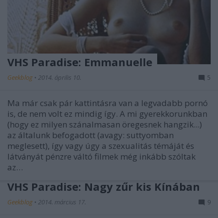
VHS Paradise: Emmanuelle
Geekblog
•
2014. április 10.
5
Ma már csak pár kattintásra van a legvadabb pornó
is, de nem volt ez mindig így. A mi gyerekkorunkban
(hogy ez milyen szánalmasan öregesnek hangzik...)
az általunk befogadott (avagy: suttyomban
meglesett), így vagy úgy a szexualitás témáját és
látványát pénzre váltó filmek még inkább szóltak
az…
VHS Paradise: Nagy zűr kis Kínában
Geekblog
•
2014. március 17.
9