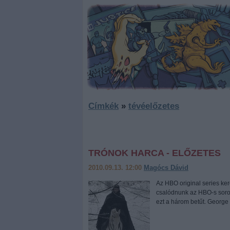
Címkék
»
tévéelőzetes
TRÓNOK HARCA - ELŐZETES
2010.09.13. 12:00
Magócs Dávid
Az HBO original series ker
csalódnunk az HBO-s soroz
ezt a három betűt. George