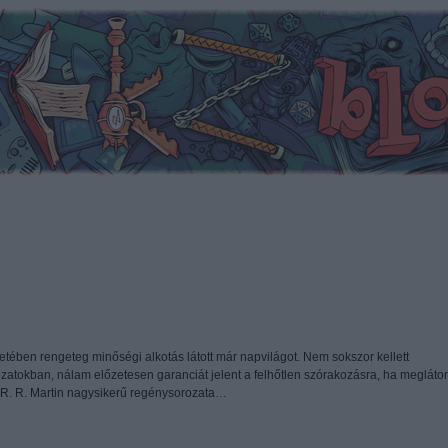
etében rengeteg minőségi alkotás látott már napvilágot. Nem sokszor kellett
atokban, nálam előzetesen garanciát jelent a felhőtlen szórakozásra, ha meglát
 R. R. Martin nagysikerű regénysorozata…