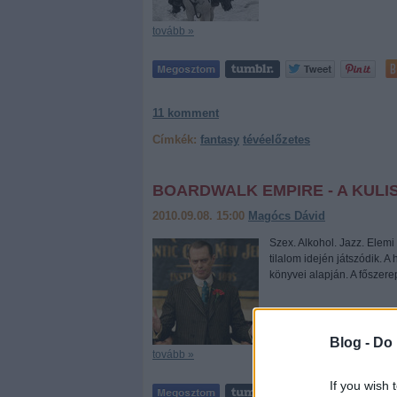
tovább »
11
komment
Címkék:
fantasy
tévéelőzetes
BOARDWALK EMPIRE - A KUL
2010.09.08. 15:00
Magócs Dávid
Szex. Alkohol. Jazz. Elem
tilalom idején játszódik. A
könyvei alapján. A fősze
Blog -
Do 
tovább »
If you wish 