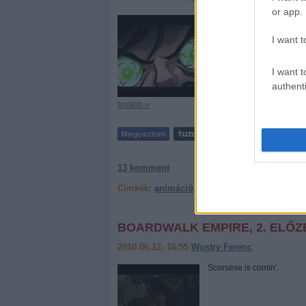
or app.
A 2012-es nagyfilm előfu
sorozat, benne több olyan 
I want t
modern amerikai képregén
I want t
authenti
tovább »
13
komment
Címkék:
animáció
képregény adaptáció
tévé
BOARDWALK EMPIRE, 2. ELŐZ
2010.06.12. 16:55
Wostry Ferenc
Scorsese is comin'.