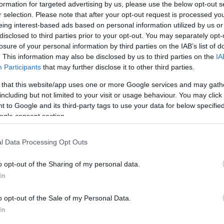
formation for targeted advertising by us, please use the below opt-out s
r selection. Please note that after your opt-out request is processed y
eing interest-based ads based on personal information utilized by us or
disclosed to third parties prior to your opt-out. You may separately opt-
losure of your personal information by third parties on the IAB’s list of
. This information may also be disclosed by us to third parties on the
IA
Participants
that may further disclose it to other third parties.
 that this website/app uses one or more Google services and may gath
including but not limited to your visit or usage behaviour. You may click 
gye stílszerűen Halloween éjszakáján fogják bemutatni a sokak által legjobban vár
afacázik, a siker érdekében elképesztő mennyiségű marketinggel járult hozzá a
 to Google and its third-party tags to use your data for below specifi
A Comic-Con rendezvény alatt bemutatott…
ogle consent section.
l Data Processing Opt Outs
o opt-out of the Sharing of my personal data.
In
Tetszik
0
o opt-out of the Sale of my Personal Data.
In
ocalypse