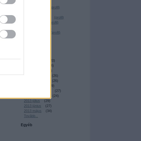
Desrix
(
profil
)
Magócs Dávid
(
profil
)
Elmeboy
(
profil
)
 a
_Nagy Krisztián_
(
profil
)
Dr. Sick Fuck
(
profil
)
T. Reiker
(
profil
)
Nemes András
(
profil
)
irkafirk
(
profil
)
Archívum
2014 április
(
22
)
2014 március
(
20
)
2014 február
(
24
)
2014 január
(
23
)
2013 december
(
26
)
2013 november
(
26
)
2013 október
(
29
)
2013 szeptember
(
27
)
2013 augusztus
(
24
)
2013 július
(
29
)
2013 június
(
27
)
2013 május
(
34
)
Tovább
...
Egyéb