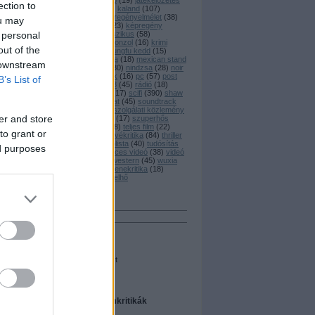
játék
(
20
)
játékajánló
(
19
)
játékelőzetes
ection to
(
45
)
játékkritika
(
25
)
kaland
(
107
)
képregény
(
77
)
képregényelmélet
(
38
)
ou may
képregénykritika
(
223
)
képregény
 personal
adaptáció
(
82
)
klasszikus
(
58
)
könyvkritika
(
128
)
konzol
(
16
)
krimi
out of the
(
194
)
kungfu
(
59
)
kungfu kedd
(
15
)
magyar
(
125
)
manga
(
18
)
mexican stand
 downstream
off
(
28
)
newsflash
(
30
)
nindzsa
(
28
)
noir
(
45
)
nyereményjáték
(
16
)
pc
(
57
)
post
B’s List of
apocalypse
(
59
)
ps3
(
45
)
rádió
(
18
)
riport
(
26
)
rövidfilm
(
17
)
scifi
(
390
)
shaw
brothers
(
16
)
sorozat
(
45
)
soundtrack
(
15
)
star wars
(
18
)
szolgálati közlemény
er and store
(
76
)
szombati videó
(
17
)
szuperhős
(
131
)
társasjáték
(
28
)
teljes film
(
22
)
to grant or
t
tévéelőzetes
(
27
)
tévékritika
(
84
)
thriller
(
133
)
titanic
(
31
)
toplista
(
40
)
tudósítás
ed purposes
(
51
)
vámpír
(
17
)
vicces videó
(
38
)
videó
(
62
)
vígjáték
(
140
)
western
(
45
)
wuxia
(
34
)
xbox360
(
48
)
zenekritika
(
18
)
zombie
(
46
)
Címkefelhő
Keresés
Néhány szó
Összes szó
Egész kifejezést
A legfrissebb filmkritikák