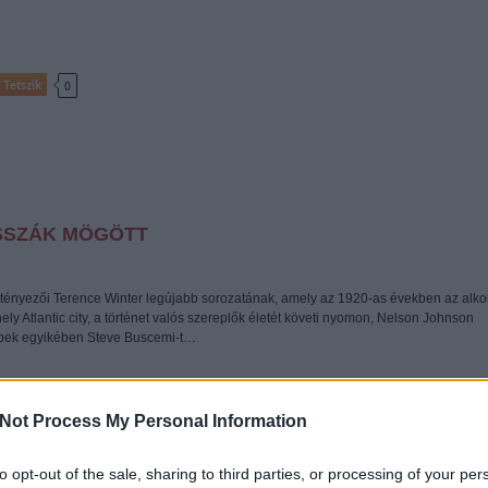
Tetszik
0
ISSZÁK MÖGÖTT
i tényezői Terence Winter legújabb sorozatának, amely az 1920-as években az alko
 hely Atlantic city, a történet valós szereplők életét követi nyomon, Nelson Johnson
repek egyikében Steve Buscemi-t…
Not Process My Personal Information
to opt-out of the sale, sharing to third parties, or processing of your per
Tetszik
0