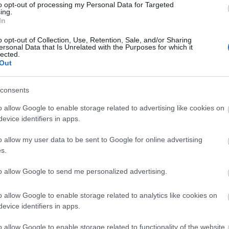
to opt-out of processing my Personal Data for Targeted
ing.
In
o opt-out of Collection, Use, Retention, Sale, and/or Sharing
ersonal Data that Is Unrelated with the Purposes for which it
lected.
atott előzetes végre megérkezett elfogadható minőségben, Frank Darabont
Out
 Az AMC, amerikai kábeladó csatornáján bemutatásra kerülő sorozat az egyik
egényt dolgozza fel. A produkció előzetes visszhangja…
consents
o allow Google to enable storage related to advertising like cookies on
evice identifiers in apps.
o allow my user data to be sent to Google for online advertising
Tetszik
0
s.
to allow Google to send me personalized advertising.
ocalypse
o allow Google to enable storage related to analytics like cookies on
evice identifiers in apps.
ZAT ELŐZETESE
o allow Google to enable storage related to functionality of the website