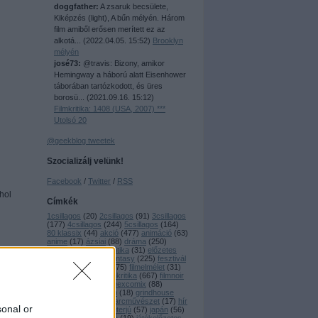
doggfather:
A zsaruk becsülete,
Kiképzés (light), A bűn mélyén. Három
film amiből erősen merített ez az
alkotá...
(
2022.04.05. 15:52
)
Brooklyn
mélyén
josé73:
@travis: Bizony, amikor
Hemingway a háború alatt Eisenhower
táborában tartózkodott, és üres
borosü...
(
2021.09.16. 15:12
)
Filmkritika: 1408 (USA, 2007) ***
Utolsó 20
@geekblog tweetek
Szocializálj velünk!
Facebook
/
Twitter
/
RSS
hol
Címkék
1csillagos
(
20
)
2csillagos
(
91
)
3csillagos
(
177
)
4csillagos
(
244
)
5csillagos
(
164
)
80 klassix
(
44
)
akció
(
477
)
animáció
(
63
)
anime
(
17
)
ázsiai
(
88
)
dráma
(
250
)
dramedy
(
16
)
dvdkritika
(
31
)
előzetes
(
18
)
eurocult
(
85
)
fantasy
(
225
)
fesztivál
(
51
)
filmbemutató
(
475
)
filmelmélet
(
31
)
filmfesztivál
(
86
)
filmkritika
(
667
)
filmnoir
(
34
)
geekzaj
(
26
)
geexcomix
(
88
)
gengszter
(
19
)
giallo
(
18
)
grindhouse
(
24
)
háborús
(
37
)
harcművészet
(
17
)
hír
sonal or
(
119
)
horror
(
589
)
interjú
(
57
)
japán
(
56
)