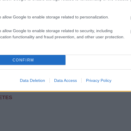
táraképpen, annak mintegy megágyazni érkezik 2010 őszén az Avengers animációs
hőssel, akik hiányozni fognak a filmből (Wasp, Giant Man, stb.) Az animáció stílusa
o allow Google to enable storage related to personalization.
yadaptációs rajzfilmektől megszokott, ám…
o allow Google to enable storage related to security, including
cation functionality and fraud prevention, and other user protection.
Tetszik
0
CONFIRM
Data Deletion
Data Access
Privacy Policy
előzetes
ETES