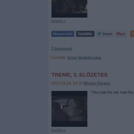
tovább »
2
komment
Címkék:
krimi
tévéelőzetes
TREME, 3. ELŐZETES
2010.03.24. 04:35
Wostry Ferenc
"You hate the city, hate
tovább »