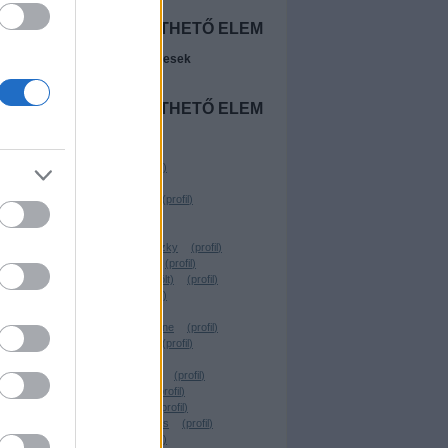
NINCS
MEGJELENÍTHETŐ ELEM
A legújabb előzetesek
NINCS
MEGJELENÍTHETŐ ELEM
Szerzők
Beyonder
(
profil
)
Freevo
(
profil
)
Wostry Ferenc
(
profil
)
ringsider
(
profil
)
Chavez
(
profil
)
Linkovic Csumoszky
(
profil
)
Parraghramma.
(
profil
)
Köbli Norbert (törölt)
(
profil
)
virtualdog
(
profil
)
Santito
(
profil
)
kerekgyarto yvonne
(
profil
)
VilosCohaagen
(
profil
)
.YEZy.
(
profil
)
Rusznyák Csaba
(
profil
)
Lehota Árpád
(
profil
)
TheBerzerker
(
profil
)
Forgács W. András
(
profil
)
Geekblog
(
profil
)