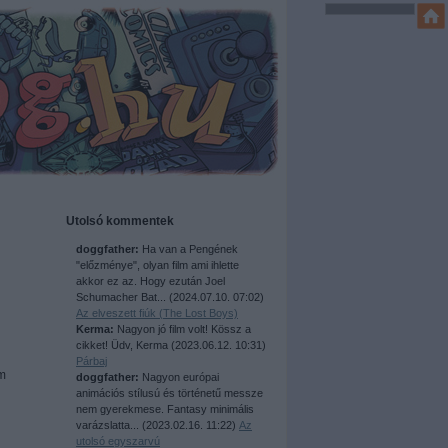
Utolsó kommentek
doggfather:
Ha van a Pengének
"előzménye", olyan film ami ihlette
akkor ez az. Hogy ezután Joel
Schumacher Bat...
(
2024.07.10. 07:02
)
Az elveszett fiúk (The Lost Boys)
Kerma:
Nagyon jó film volt! Kössz a
cikket! Üdv, Kerma
(
2023.06.12. 10:31
)
Párbaj
om
doggfather:
Nagyon európai
animációs stílusú és történetű messze
nem gyerekmese. Fantasy minimális
varázslatta...
(
2023.02.16. 11:22
)
Az
utolsó egyszarvú