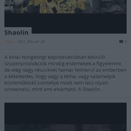
Shaolin
.YEZy.
•
2011. február 28.
3
A kínai-hongkongi koprodukcióban készülő
szuperprodukciók mindig érdemesek a figyelemre,
de elég nagy részüknél hamar felmerül az emberben
a kételkedés, hogy vagy a téma, vagy valamelyik
közreműködő személye miatt nem lesz olyan
színvonalú, mint ami elvárható. A Shaolin…