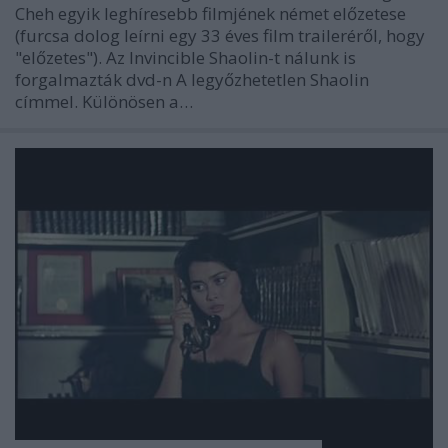
Cheh egyik leghíresebb filmjének német előzetese
(furcsa dolog leírni egy 33 éves film traileréről, hogy
"előzetes"). Az Invincible Shaolin-t nálunk is
forgalmazták dvd-n A legyőzhetetlen Shaolin
címmel. Különösen a…