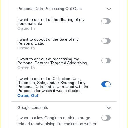
vehetetlen, ráadásul az évszakhoz sem túlságosan
Please note that this website/app uses one or more Google
Personal Data Processing Opt Outs
passzoló propagandafilmmel igyekezett
services and may gather and store information including but
szórakoztatni a népet, addig Hongkongban
not limited to your visit or usage behaviour. You may click to
I want to opt-out of the Sharing of my
ugyanakkor egy könnyed, a klasszikus kungfu mozik
personal data.
grant or deny consent to Google and its third-party tags to
Opted In
összes kellékét tartalmazó igazi nyári mozival…
use your data for below specified purposes in below Google
consent section.
I want to opt-out of the Sale of my
Personal Data.
Opted In
I want to opt-out of processing my
Personal Data for Targeted Advertising.
Opted In
I want to opt-out of Collection, Use,
Retention, Sale, and/or Sharing of my
Personal Data that Is Unrelated with the
Purposes for which it was collected.
Opted Out
Google consents
I want to allow Google to enable storage
related to advertising like cookies on web or