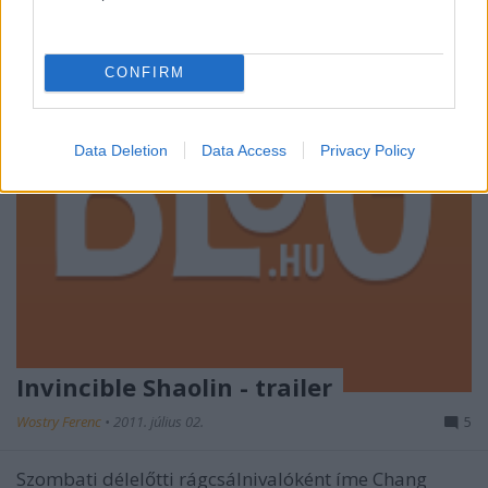
CONFIRM
Data Deletion
Data Access
Privacy Policy
Invincible Shaolin - trailer
Wostry Ferenc
•
2011. július 02.
5
Szombati délelőtti rágcsálnivalóként íme Chang