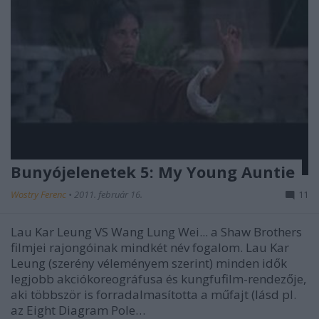
Bunyójelenetek 5: My Young Auntie
Wostry Ferenc
•
2011. február 16.
11
Lau Kar Leung VS Wang Lung Wei... a Shaw Brothers
filmjei rajongóinak mindkét név fogalom. Lau Kar
Leung (szerény véleményem szerint) minden idők
legjobb akciókoreográfusa és kungfufilm-rendezője,
aki többször is forradalmasította a műfajt (lásd pl.
az Eight Diagram Pole…