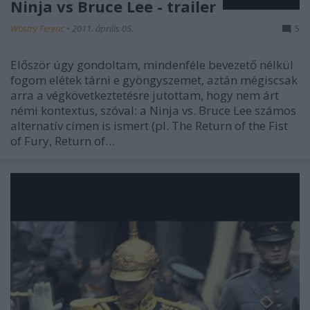
Ninja vs Bruce Lee - trailer
Wostry Ferenc
•
2011. április 05.
5
Először úgy gondoltam, mindenféle bevezető nélkül
fogom elétek tárni e gyöngyszemet, aztán mégiscsak
arra a végkövetkeztetésre jutottam, hogy nem árt
némi kontextus, szóval: a Ninja vs. Bruce Lee számos
alternatív címen is ismert (pl. The Return of the Fist
of Fury, Return of…