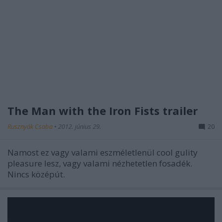
The Man with the Iron Fists trailer
Rusznyák Csaba
•
2012. június 29.
20
Namost ez vagy valami eszméletlenül cool gulity
pleasure lesz, vagy valami nézhetetlen fosadék.
Nincs középút.