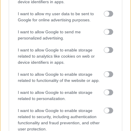
device identifiers in apps.
I want to allow my user data to be sent to
Google for online advertising purposes.
I want to allow Google to send me
A The Great Magician és a Wrong
personalized advertising.
Turn 4 előzetesei
I want to allow Google to enable storage
Wostry Ferenc
•
2011. augusztus 19.
1
related to analytics like cookies on web or
device identifiers in apps.
Derek Yee-nek ez a vadiúj, Tony Leung
főszereplésével készült filmje első blikkre a
I want to allow Google to enable storage
kilencvenes évek hongkongi un. wire-fu filmjeit idézi,
related to functionality of the website or app.
a faludíszletről egyenesen az Iron Monkey jutott
I want to allow Google to enable storage
eszembe. Egyszóval már ettől a rövid trailertől is
related to personalization.
ráizgultam (sic!). Természetesen Lau Ching…
I want to allow Google to enable storage
related to security, including authentication
functionality and fraud prevention, and other
user protection.