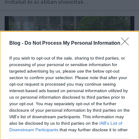
írottakat és az abban olvasottak…
Blog -
Do Not Process My Personal Information
If you wish to opt-out of the sale, sharing to third parties, or
processing of your personal or sensitive information for
targeted advertising by us, please use the below opt-out
section to confirm your selection. Please note that after your
opt-out request is processed you may continue seeing
interest-based ads based on personal information utilized by
us or personal information disclosed to third parties prior to
your opt-out. You may separately opt-out of the further
Beach Spike
disclosure of your personal information by third parties on the
IAB’s list of downstream participants. This information may
.YEZy.
•
2011. szeptember 12.
9
also be disclosed by us to third parties on the
IAB’s List of
Downstream Participants
that may further disclose it to other
third parties.
Amíg Kínában az állampárt egy abszolút komolyan