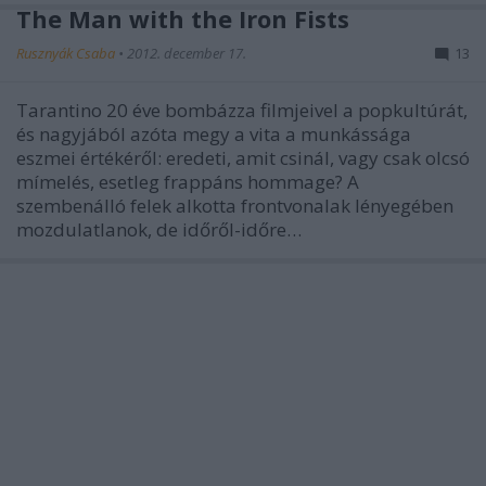
The Man with the Iron Fists
Rusznyák Csaba
•
2012. december 17.
13
Tarantino 20 éve bombázza filmjeivel a popkultúrát,
és nagyjából azóta megy a vita a munkássága
eszmei értékéről: eredeti, amit csinál, vagy csak olcsó
mímelés, esetleg frappáns hommage? A
szembenálló felek alkotta frontvonalak lényegében
mozdulatlanok, de időről-időre…