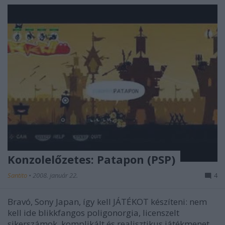
Konzolelőzetes: Patapon (PSP)
Santito
•
2008. január 22.
4
Bravó, Sony Japan, így kell JÁTÉKOT készíteni: nem
kell ide blikkfangos poligonorgia, licenszelt
sikerszámok, komplikált és realisztikus játékmenet.