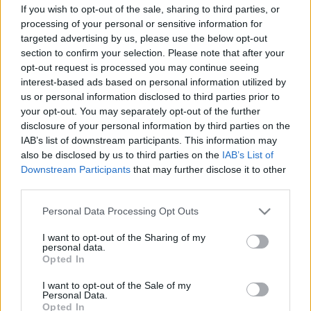
If you wish to opt-out of the sale, sharing to third parties, or
processing of your personal or sensitive information for
targeted advertising by us, please use the below opt-out
section to confirm your selection. Please note that after your
opt-out request is processed you may continue seeing
interest-based ads based on personal information utilized by
us or personal information disclosed to third parties prior to
your opt-out. You may separately opt-out of the further
disclosure of your personal information by third parties on the
IAB’s list of downstream participants. This information may
also be disclosed by us to third parties on the
IAB’s List of
Downstream Participants
that may further disclose it to other
third parties.
GamesCom 2010 - Part 2
Please note that this website/app uses one or more Google
Personal Data Processing Opt Outs
Magócs Dávid
•
2010. augusztus 21.
8
services and may gather and store information including but
not limited to your visit or usage behaviour. You may click to
I want to opt-out of the Sharing of my
Folytatom a nagyszabású rendezvény taglalását.
personal data.
grant or deny consent to Google and its third-party tags to
Opted In
Előző posztomban elsősorban a PC-s játékokra
use your data for below specified purposes in below Google
próbáltam fókuszálni, illetve azon belül is a
consent section.
I want to opt-out of the Sale of my
hihetetlen MMO dömpingre, ami végeláthatatlan
Personal Data.
Opted In
látszik. A PC-s jelző azonban itt egy kissé becsapós,