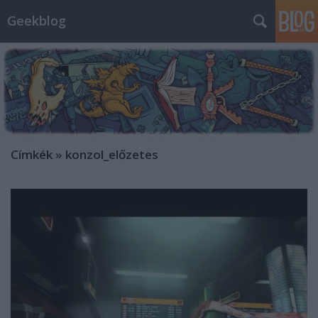
Geekblog
Címkék
»
konzol_előzetes