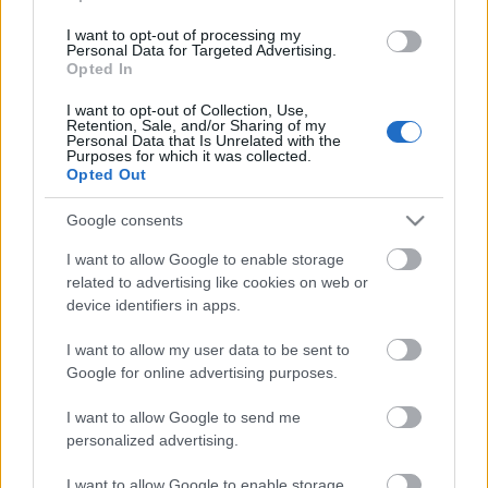
hiszen egy ilyen kaliberű játék…
I want to opt-out of processing my
Personal Data for Targeted Advertising.
Opted In
Dead Island - játékelőzetes
I want to opt-out of Collection, Use,
Wostry Ferenc
•
2008. november 21.
2
Retention, Sale, and/or Sharing of my
Personal Data that Is Unrelated with the
Purposes for which it was collected.
Fulci goes konzol!!!
Opted Out
Google consents
Konzolelőzetes: FABULA NOVIS
I want to allow Google to enable storage
CRYSTALLIS FINAL FANTASY XIII
related to advertising like cookies on web or
Santito
•
2008. március 10.
6
device identifiers in apps.
I want to allow my user data to be sent to
A Square-Enix fúziója óta csak úgy záporozik ránk a
Google for online advertising purposes.
jóság a japán játékfejlesztők Ghidorah-jától*, a
leginkább várakozások övezte címek azonban a
I want to allow Google to send me
Fabula Novis Crystallis Final Fantasy XIII projekt
personalized advertising.
részét képezik. Egészen pontosan három játékról van
szó (Final Fantasy…
I want to allow Google to enable storage