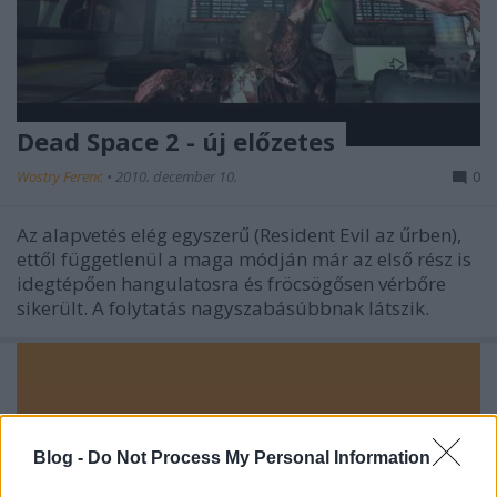
Dead Space 2 - új előzetes
Wostry Ferenc
•
2010. december 10.
0
Az alapvetés elég egyszerű (Resident Evil az űrben),
ettől függetlenül a maga módján már az első rész is
idegtépően hangulatosra és fröcsögősen vérbőre
sikerült. A folytatás nagyszabásúbbnak látszik.
Blog -
Do Not Process My Personal Information