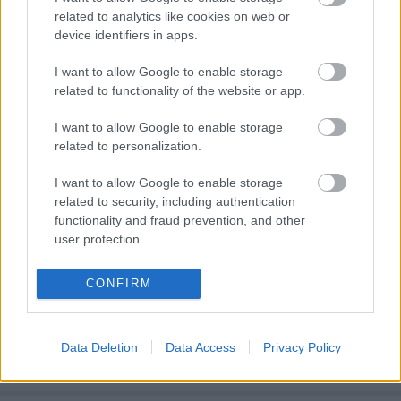
related to analytics like cookies on web or
device identifiers in apps.
Konzolelőzetes: STAR WARS THE
FORCE UNLEASHED
I want to allow Google to enable storage
related to functionality of the website or app.
Linkovic Csumoszky
•
2008. január 28.
29
I want to allow Google to enable storage
George Lucas játékcége a 90-es évek legkreatívabb
related to personalization.
játékfejlesztőit toborozta össze, s több műfajban is
(de elsősorban a point 'n click-ben) játéktörténelmi
I want to allow Google to enable storage
eseményeket produkáltak. Az új évezred azonban
related to security, including authentication
functionality and fraud prevention, and other
radikális koncepcióváltást hozott, s a LucasArts a
user protection.
Star Wars játékok…
CONFIRM
Konzolelőzetes: ALONE IN THE DARK 5
Linkovic Csumoszky
•
2008. január 22.
3
Data Deletion
Data Access
Privacy Policy
Egyedül. A sötétben. Ötödik felvonás.