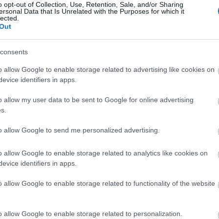
o opt-out of Collection, Use, Retention, Sale, and/or Sharing
ersonal Data that Is Unrelated with the Purposes for which it
lected.
Out
consents
 ELŐZETES
o allow Google to enable storage related to advertising like cookies on
evice identifiers in apps.
er találkozása a Múmiával és A nemzet aranyával, legalábbis az első kommentár
o allow my user data to be sent to Google for online advertising
átékot szerettük, a filmet nem biztos, hogy fogjuk, még ha a szereplőgárda kellően
s.
 tűnik (Jake Gyllenhaal, Gemma Arterton, Alfred Molina, Ben Kingsley.) Amerikai…
to allow Google to send me personalized advertising.
o allow Google to enable storage related to analytics like cookies on
evice identifiers in apps.
o allow Google to enable storage related to functionality of the website
o allow Google to enable storage related to personalization.
Tetszik
0