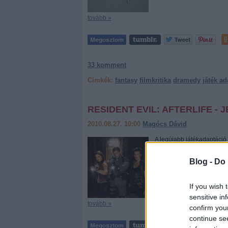
tovább »
33
komment
Címkék:
fantasy
filmkritika
dramedy
játék ad
RESIDENT EVIL: AFTERLIFE - 
2010.08.27. 10:00
Magócs Dávid
A legújabb játékadaptáció 
rendesen, az utóbbi két nap
akarják meglovagolni, ez d
Blog -
Do 
If you wish 
sensitive in
tovább »
confirm you
continue se