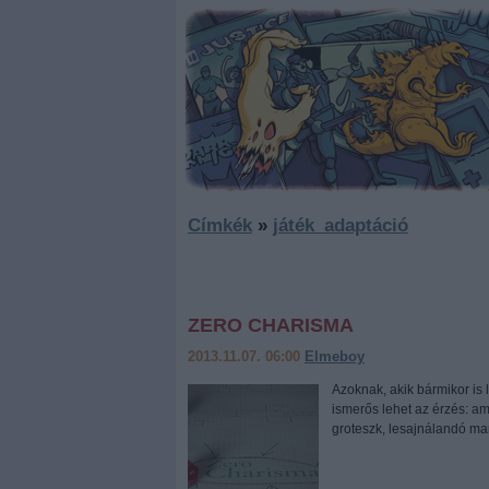
Címkék
»
játék_adaptáció
ZERO CHARISMA
2013.11.07. 06:00
Elmeboy
Azoknak, akik bármikor is 
ismerős lehet az érzés: 
groteszk, lesajnálandó ma