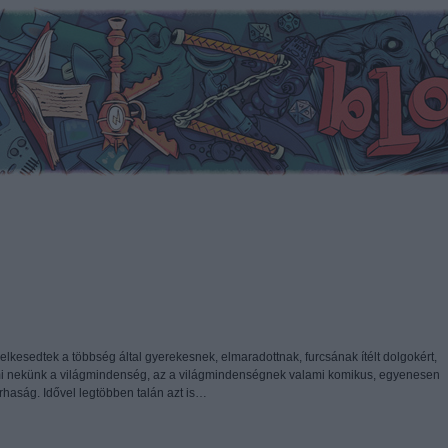
lelkesedtek a többség által gyerekesnek, elmaradottnak, furcsának ítélt dolgokért,
ami nekünk a világmindenség, az a világmindenségnek valami komikus, egyenesen
rhaság. Idővel legtöbben talán azt is…