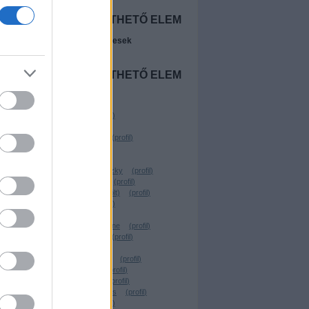
NINCS
MEGJELENÍTHETŐ ELEM
A legújabb előzetesek
NINCS
MEGJELENÍTHETŐ ELEM
Szerzők
Beyonder
(
profil
)
Freevo
(
profil
)
ok
Wostry Ferenc
(
profil
)
ringsider
(
profil
)
Chavez
(
profil
)
Linkovic Csumoszky
(
profil
)
Parraghramma.
(
profil
)
Köbli Norbert (törölt)
(
profil
)
virtualdog
(
profil
)
Santito
(
profil
)
kerekgyarto yvonne
(
profil
)
VilosCohaagen
(
profil
)
.YEZy.
(
profil
)
Rusznyák Csaba
(
profil
)
Lehota Árpád
(
profil
)
TheBerzerker
(
profil
)
Forgács W. András
(
profil
)
Geekblog
(
profil
)