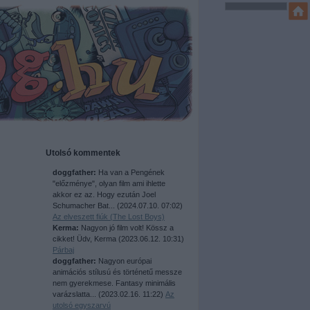
Utolsó kommentek
doggfather:
Ha van a Pengének
"előzménye", olyan film ami ihlette
akkor ez az. Hogy ezután Joel
Schumacher Bat...
(
2024.07.10. 07:02
)
Az elveszett fiúk (The Lost Boys)
Kerma:
Nagyon jó film volt! Kössz a
cikket! Üdv, Kerma
(
2023.06.12. 10:31
)
Párbaj
doggfather:
Nagyon európai
animációs stílusú és történetű messze
nem gyerekmese. Fantasy minimális
varázslatta...
(
2023.02.16. 11:22
)
Az
utolsó egyszarvú