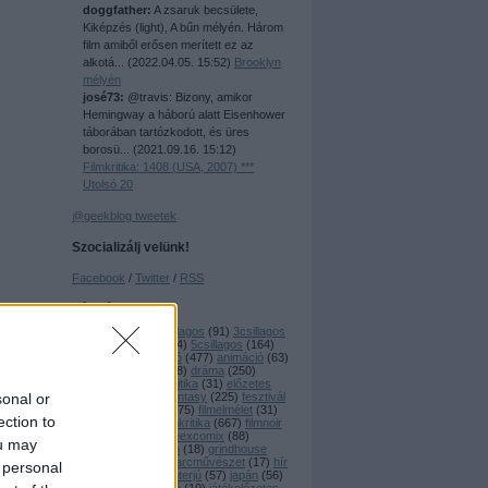
doggfather:
A zsaruk becsülete,
Kiképzés (light), A bűn mélyén. Három
film amiből erősen merített ez az
alkotá...
(
2022.04.05. 15:52
)
Brooklyn
mélyén
josé73:
@travis: Bizony, amikor
Hemingway a háború alatt Eisenhower
táborában tartózkodott, és üres
borosü...
(
2021.09.16. 15:12
)
Filmkritika: 1408 (USA, 2007) ***
Utolsó 20
@geekblog tweetek
Szocializálj velünk!
Facebook
/
Twitter
/
RSS
Címkék
1csillagos
(
20
)
2csillagos
(
91
)
3csillagos
(
177
)
4csillagos
(
244
)
5csillagos
(
164
)
80 klassix
(
44
)
akció
(
477
)
animáció
(
63
)
anime
(
17
)
ázsiai
(
88
)
dráma
(
250
)
dramedy
(
16
)
dvdkritika
(
31
)
előzetes
sonal or
(
18
)
eurocult
(
85
)
fantasy
(
225
)
fesztivál
(
51
)
filmbemutató
(
475
)
filmelmélet
(
31
)
ection to
filmfesztivál
(
86
)
filmkritika
(
667
)
filmnoir
(
34
)
geekzaj
(
26
)
geexcomix
(
88
)
ou may
gengszter
(
19
)
giallo
(
18
)
grindhouse
(
24
)
háborús
(
37
)
harcművészet
(
17
)
hír
 personal
(
119
)
horror
(
589
)
interjú
(
57
)
japán
(
56
)