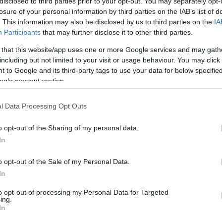
disclosed to third parties prior to your opt-out. You may separately opt-
losure of your personal information by third parties on the IAB’s list of
. This information may also be disclosed by us to third parties on the
IA
Participants
that may further disclose it to other third parties.
 that this website/app uses one or more Google services and may gath
including but not limited to your visit or usage behaviour. You may click 
 to Google and its third-party tags to use your data for below specifi
ogle consent section.
m készül új Mortal Kombat-film, de ha készülne, és Kevin Tancharoen rendezné,
gy nézne ki. Az alábbi hét perces videót a hírek szerint azért forgatták le, hogy
l Data Processing Opt Outs
ák a népet, lenne-e igény egy hasonló stílusban készített filmre. Egy biztos: az…
o opt-out of the Sharing of my personal data.
In
o opt-out of the Sale of my Personal Data.
In
to opt-out of processing my Personal Data for Targeted
ing.
In
Tetszik
0