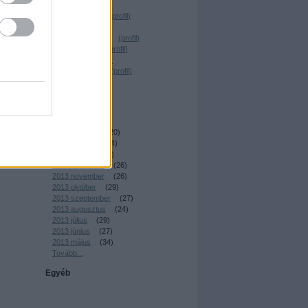
Desrix
(
profil
)
Magócs Dávid
(
profil
)
Elmeboy
(
profil
)
_Nagy Krisztián_
(
profil
)
Dr. Sick Fuck
(
profil
)
T. Reiker
(
profil
)
Nemes András
(
profil
)
irkafirk
(
profil
)
Archívum
2014 április
(
22
)
nem
2014 március
(
20
)
.
2014 február
(
24
)
2014 január
(
23
)
2013 december
(
26
)
2013 november
(
26
)
2013 október
(
29
)
2013 szeptember
(
27
)
2013 augusztus
(
24
)
2013 július
(
29
)
2013 június
(
27
)
2013 május
(
34
)
Tovább
...
Egyéb