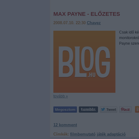
MAX PAYNE - ELŐZETES
2008.07.10. 22:30
Chavez
Csak idő ké
monitorokró
Payne szer
tovább »
12
komment
Címkék:
filmbemutató
játék adaptáció