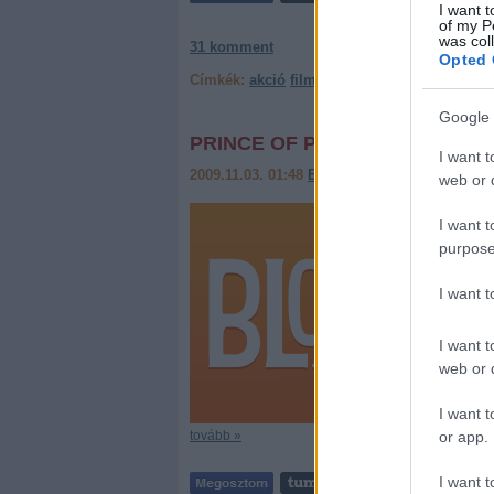
I want t
of my P
was col
31
komment
Opted 
Címkék:
akció
filmbemutató
játék adaptáció
Google 
PRINCE OF PERSIA - AZ ELSŐ
I want t
2009.11.03. 01:48
Beyonder
web or d
A Tomb Raid
I want t
szerint. A j
purpose
izmosnak is
I want 
I want t
web or d
I want t
or app.
tovább »
I want t