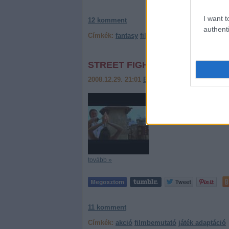
I want t
12
komment
authenti
Címkék:
fantasy
filmbemutató
kaland
játék 
STREET FIGHTER: THE LEGEND
2008.12.29. 21:01
Beyonder
Kijött a legendás videójáték
ejtenék szót, nyilván sen
Andrzej Bartkowiak rende
tovább »
11
komment
Címkék:
akció
filmbemutató
játék adaptáció