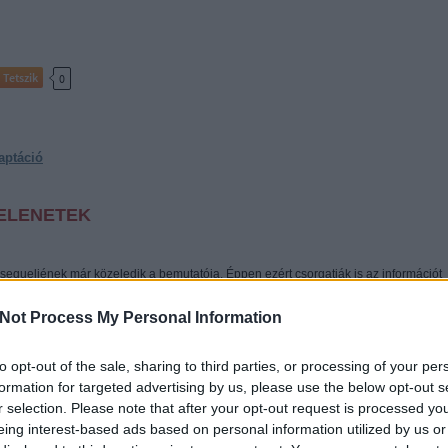
Tetszik
0
aptáció
JELENETEK
sequeljének már közeledik a bemutatója. Éppen ezért csorgatják is az információt
 során 3 videó is felütötte a fejét az interneten. Úgy látszik a készítők a 3D vonalat
erül ki az alábbi 3…
Not Process My Personal Information
to opt-out of the sale, sharing to third parties, or processing of your per
formation for targeted advertising by us, please use the below opt-out s
r selection. Please note that after your opt-out request is processed y
eing interest-based ads based on personal information utilized by us or
Tetszik
0