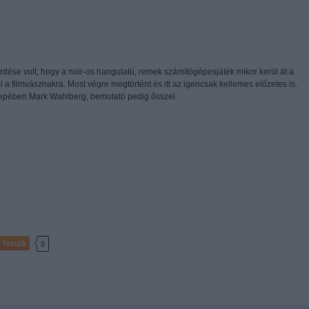
rdése volt, hogy a noir-os hangulatú, remek számítógépesjáték mikor kerül át a
l a filmvásznakra. Most végre megtörtént és itt az igencsak kellemes előzetes is.
epében Mark Wahlberg, bemutató pedig ősszel.
Tetszik
0