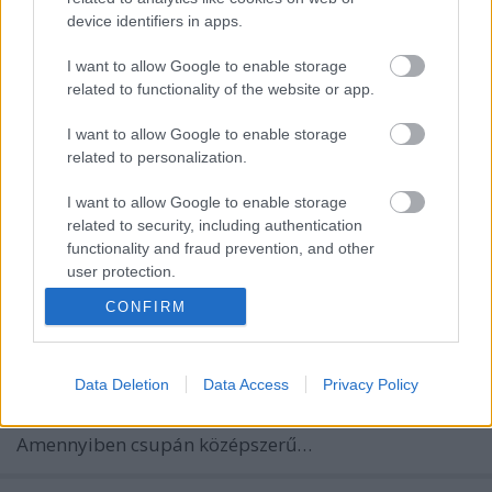
device identifiers in apps.
Cinikus, Hollywood szakadatlan klisédömpingjétől
I want to allow Google to enable storage
megcsömörlött, a kiégés, a közöny rémétől rettegő
related to functionality of the website or app.
filmrajongóként általában örömmel fogadom, ha
egy mű képes totálisan félrevezetni, megcáfolja
I want to allow Google to enable storage
előítéleteimet, szembemegy elvárásaimmal. Mivel
related to personalization.
ezt általában öntudatos…
I want to allow Google to enable storage
You're Next
related to security, including authentication
functionality and fraud prevention, and other
Nemes András
•
2014. január 15.
26
user protection.
CONFIRM
Ha rendezőként történetesen zseninek születtünk,
egyszerű a képlet: csak csináljuk, amit természetünk
szerint helyesnek érzünk, a végeredmény nagy
Data Deletion
Data Access
Privacy Policy
valószínűséggel egyedi és megismételhetetlen,
semmi máshoz nem hasonlítható műremek lesz.
Amennyiben csupán középszerű…