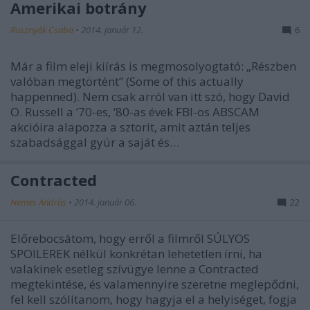
Amerikai botrány
Rusznyák Csaba
•
2014. január 12.
6
Már a film eleji kiírás is megmosolyogtató: „Részben
valóban megtörtént” (Some of this actually
happenned). Nem csak arról van itt szó, hogy David
O. Russell a ’70-es, ’80-as évek FBI-os ABSCAM
akcióira alapozza a sztorit, amit aztán teljes
szabadsággal gyúr a saját és…
Contracted
Nemes András
•
2014. január 06.
22
Előrebocsátom, hogy erről a filmről SÚLYOS
SPOILEREK nélkül konkrétan lehetetlen írni, ha
valakinek esetleg szívügye lenne a Contracted
megtekintése, és valamennyire szeretne meglepődni,
fel kell szólítanom, hogy hagyja el a helyiséget, fogja