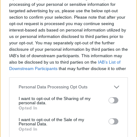
fertőzött szavakat használok. Igyekszem nem
processing of your personal or sensitive information for
hangosan gondolkodni. Mikor olvassátok, ti is csak
targeted advertising by us, please use the below opt-out
magatokban tegyétek. Biztos, ami biztos. Ha…
section to confirm your selection. Please note that after your
opt-out request is processed you may continue seeing
interest-based ads based on personal information utilized by
Big Bad Wolves
us or personal information disclosed to third parties prior to
your opt-out. You may separately opt-out of the further
Rusznyák Csaba
•
2014. január 24.
15
disclosure of your personal information by third parties on the
IAB’s list of downstream participants. This information may
A nagypapa mosolyogva dől hátra a székében,
also be disclosed by us to third parties on the
IAB’s List of
miután egy forrasztólámpával feketére sütötte
Downstream Participants
that may further disclose it to other
megkötözött, ordító áldozata mellkasát, és
third parties.
nosztalgikus hangon kiönti a szívét: hiányzott neki ez
a rostonsültes illat. Ó, semmi különös, csak az
Please note that this website/app uses one or more Google
Personal Data Processing Opt Outs
services and may gather and store information including but
emberi természet tart őszinte…
not limited to your visit or usage behaviour. You may click to
I want to opt-out of the Sharing of my
personal data.
grant or deny consent to Google and its third-party tags to
Vérturisták
Opted In
use your data for below specified purposes in below Google
consent section.
Nemes András
•
2014. január 23.
14
I want to opt-out of the Sale of my
Personal Data.
Opted In
Időnként mindannyiunkkal történnek felháborító