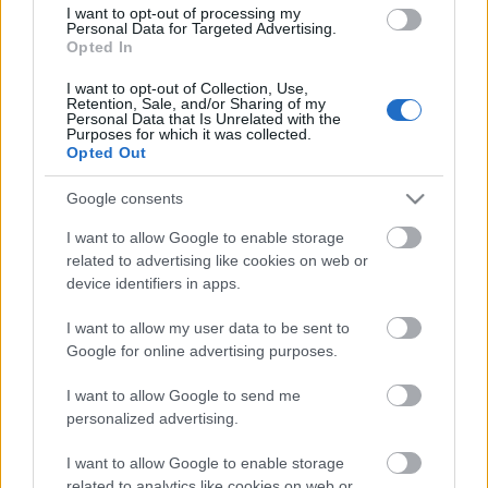
I want to opt-out of processing my
dolgok. Valami olyasmi, amire nem értjük, mivel
Personal Data for Targeted Advertising.
szolgáltunk rá. A buszon megtapossák vadiúj
Opted In
bőrcipőnket, a pénztárnál tonnányi apróval adnak
vissza, rugdossák a székünket mozizás közben, a
I want to opt-out of Collection, Use,
Retention, Sale, and/or Sharing of my
kiszemelt csajt az orrunk előtt…
Personal Data that Is Unrelated with the
Purposes for which it was collected.
Opted Out
The Devil Rides Out
Google consents
Elmeboy
•
2014. január 22.
7
I want to allow Google to enable storage
related to advertising like cookies on web or
Mit tehet az egyszeri brit arisztokrata, ha elég pár
device identifiers in apps.
röpke hónapra magára hagynia fogadott fiát, és az
rögtön nyugtalanító ábrákkal rója teli
I want to allow my user data to be sent to
obszervatóriumát, stikában szemmel láthatólag
Google for online advertising purposes.
áldozatnak szánt tyúkokat tart, gyanús vendégeket
fogad, szám szerint tizenkettőt,…
I want to allow Google to send me
personalized advertising.
Magic Magic
I want to allow Google to enable storage
Nemes András
•
2014. január 21.
6
related to analytics like cookies on web or