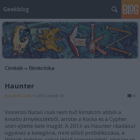
Geekblog
Címkék
»
filmkritika
Haunter
Rusznyák Csaba
•
2014. január 30.
6
Vincenzo Natali csak nem tud kimászni abból a
kreatív árnyékszékből, amibe a Kocka és a Cypher
után ejtette bele magát. A 2013-as Haunter ráadásul
ugyanaz a kategória, mint előző próbálkozása, a
Hibrid: érdekes, sokat ígérő koncepcióból, elegánsan