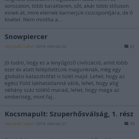
sorozaton, több karakteren, sőt, akár több stíluson
esnek át, mire elérnek karrierjük csúcspontjára, de ő
kivétel. Nem mintha a…
Snowpiercer
Rusznyák Csaba
•
2014. március 22.
61
Jó tudni, hogy ez a lenyűgöző civilizáció, amit több
ezer év alatt felépítettünk magunknak, még egy
globális katasztrófát is túlél majd. Lehet, hogy az
egész Föld lakhatatlanná válik, lehet, hogy alig
néhány száz túlélő marad, lehet, hogy maga az
emberiség, mint faj…
Kocsmapult: Szuperhősválság, 1. rész
Rusznyák Csaba
•
2014. március 21.
39