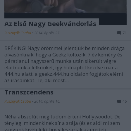
Az Első Nagy Geekvándorlás
Rusznyák Csaba
•
2014. április 27.
71
BRÉKING! Nagy örömmel jelentjük be minden drága
olvasónknak, hogy a Geekz költözik. 7 év kemény és
páratlanul nagyszerű munka után sikerült végre
eladnunk a lelkünket, így holnaptól kezdve már a
444.hu alatt, a geekz.444.hu oldalon fogjátok elérni
az írásainkat. Te, aki most…
Transzcendens
Rusznyák Csaba
•
2014. április 16.
46
Néha abszolút meg tudom érteni Hollywoodot. De
tényleg: mindenkinek sír a szája (és ez alól mi sem
vagyunk kivételek), hogy leszarják az eredeti