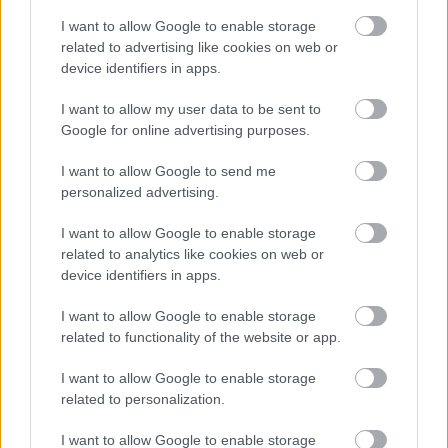
The Walking Dead: 4. évad
I want to allow Google to enable storage
related to advertising like cookies on web or
Rusznyák Csaba
•
2014. április 01.
23
device identifiers in apps.
A kormányzónak igaza volt. Nincs béke, nincs
I want to allow my user data to be sent to
együttélés, nincs megnyugvás, nincs happy end.
Google for online advertising purposes.
Nincs, és nem is lehet, mert ez a világ nem arról szól.
Sőt, maga az ember sem arról szól. Egy fegyveres, a
I want to allow Google to send me
rothadó zombikkal teli posztapokalipszist járó, ölő-
personalized advertising.
erőszakoló redneckekből álló banda vezetője nem…
I want to allow Google to enable storage
related to analytics like cookies on web or
Kocsmapult: Szuperhősválság, 2. rész
device identifiers in apps.
Rusznyák Csaba
•
2014. március 28.
20
I want to allow Google to enable storage
related to functionality of the website or app.
(A cikk első része itt található.) Bár a múltkori
„siránkozással” ellentétben a mostani írásnak az a
I want to allow Google to enable storage
célja, hogy rámutasson az érem másik oldalára,
related to personalization.
azaz a szuperhősök jelenlegi helyzetével kapcsolatos
lehetőségekre és reményére, azért ahhoz, hogy
I want to allow Google to enable storage