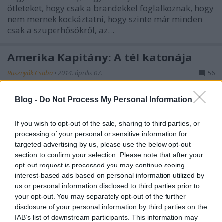
ötleteket, hogy csak a brandekkel foglalkoznak, hogy
nem mernek kockáztatni, hogy szinte már minden
csak a szuperhősökről, az…
Amerika Kapitány: A tél katonája
Rusznyák Csaba
•
2014. április 07.
56
(spoilermentes) Úgy látszik, a Marvel filmes
Blog -
Do Not Process My Personal Information
univerzuma felnövőben van. Elődeihez képest az
Amerika Kapitány folytatása mer kicsit durvább,
If you wish to opt-out of the sale, sharing to third parties, or
tökösebb és sötétebb lenni, és ahhoz hasonló
processing of your personal or sensitive information for
realisztikusságot vinni a szuperhős-zsánerbe, mint
targeted advertising by us, please use the below opt-out
annak idején Nolan Sötét…
section to confirm your selection. Please note that after your
opt-out request is processed you may continue seeing
interest-based ads based on personal information utilized by
Trónok harca 4x01
us or personal information disclosed to third parties prior to
Rusznyák Csaba
•
2014. április 04.
23
your opt-out. You may separately opt-out of the further
disclosure of your personal information by third parties on the
IAB’s list of downstream participants. This information may