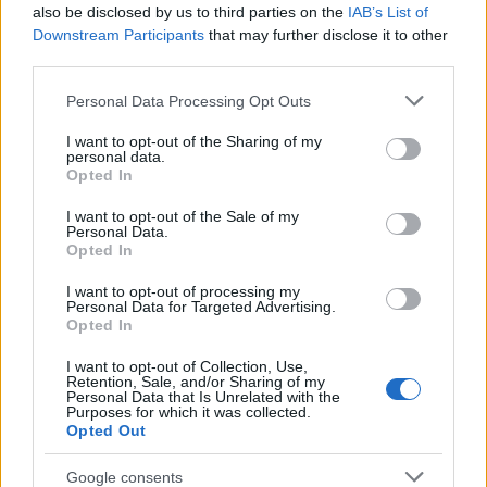
(spoilermentes) A harmadik évad egy gyomrossal
also be disclosed by us to third parties on the
IAB’s List of
(vörös nász) és egy katarzissal (mhysa) búcsúzott,
Downstream Participants
that may further disclose it to other
úgyhogy a negyediknek van hol felvennie a fonalat.
third parties.
Az első részhez (amit egy exkluzív, premier előtti
vetítésen láthattunk) többé-kevésbé leírhatnám
Please note that this website/app uses one or more Google
Personal Data Processing Opt Outs
ugyanazt, amit tavaly ilyenkor,…
services and may gather and store information including but
not limited to your visit or usage behaviour. You may click to
I want to opt-out of the Sharing of my
personal data.
grant or deny consent to Google and its third-party tags to
Opted In
use your data for below specified purposes in below Google
consent section.
I want to opt-out of the Sale of my
Personal Data.
Opted In
I want to opt-out of processing my
Personal Data for Targeted Advertising.
Opted In
I want to opt-out of Collection, Use,
Retention, Sale, and/or Sharing of my
Personal Data that Is Unrelated with the
Purposes for which it was collected.
Opted Out
Google consents