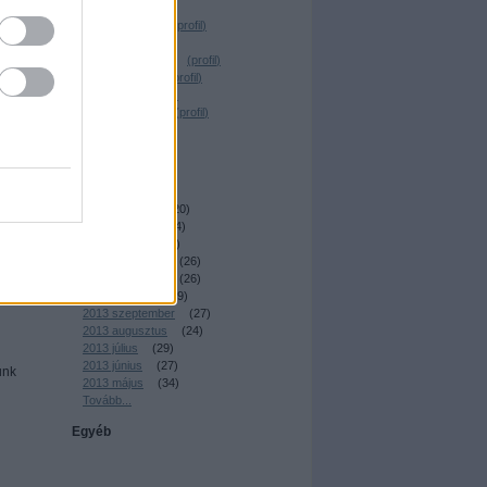
Desrix
(
profil
)
Magócs Dávid
(
profil
)
Elmeboy
(
profil
)
_Nagy Krisztián_
(
profil
)
Dr. Sick Fuck
(
profil
)
T. Reiker
(
profil
)
Nemes András
(
profil
)
irkafirk
(
profil
)
Archívum
2014 április
(
22
)
2014 március
(
20
)
2014 február
(
24
)
2014 január
(
23
)
2013 december
(
26
)
2013 november
(
26
)
2013 október
(
29
)
2013 szeptember
(
27
)
2013 augusztus
(
24
)
2013 július
(
29
)
2013 június
(
27
)
unk
2013 május
(
34
)
Tovább
...
Egyéb