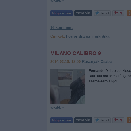
tovább »
16
komment
Címkék:
horror
dráma
filmkritika
MILANO CALIBRO 9
2014.02.19. 12:00
Rusznyák Csaba
Fernando Di Leo poliziesco 
300 000 dollár cserél gazdá
szeme-sem-áll-jól,…
tovább »