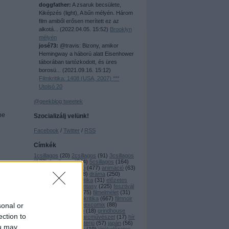
doggfather:
A zsaruk becsülete,
Kiképzés (light), A bűn mélyén. Három
film amiből erősen merített ez az
alkotá...
(
2022.04.05. 15:52
)
Brooklyn
mélyén
josé73:
@travis: Bizony, amikor
Hemingway a háború alatt Eisenhower
táborában tartózkodott, és üres
borosü...
(
2021.09.16. 15:12
)
Filmkritika: 1408 (USA, 2007) ***
Utolsó 20
@geekblog tweetek
be
Szocializálj velünk!
Facebook
/
Twitter
/
RSS
Címkék
1csillagos
(
20
)
2csillagos
(
91
)
3csillagos
(
177
)
4csillagos
(
244
)
5csillagos
(
164
)
80 klassix
(
44
)
akció
(
477
)
animáció
(
63
)
anime
(
17
)
ázsiai
(
88
)
dráma
(
250
)
dramedy
(
16
)
dvdkritika
(
31
)
előzetes
(
18
)
eurocult
(
85
)
fantasy
(
225
)
fesztivál
(
51
)
filmbemutató
(
475
)
filmelmélet
(
31
)
filmfesztivál
(
86
)
filmkritika
(
667
)
filmnoir
sonal or
(
34
)
geekzaj
(
26
)
geexcomix
(
88
)
gengszter
(
19
)
giallo
(
18
)
grindhouse
ection to
(
24
)
háborús
(
37
)
harcművészet
(
17
)
hír
(
119
)
horror
(
589
)
interjú
(
57
)
japán
(
56
)
ou may