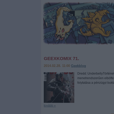
GEEXKOMIX 71.
2014.02.28. 11:00
Geekblog
Dredd: UnderbellyTörténe
menetrendszerűen elböffent
folytatása a pénzügyi buk
tovább »