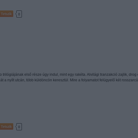
Tetszik
0
trilógiájának első része úgy indul, mint egy rakéta. Alvilági tranzakció zajlik, drog
t a nyílt utcán, több küldöncön keresztül. Mire a folyamatot felügyelő két rosszarcú
Tetszik
0