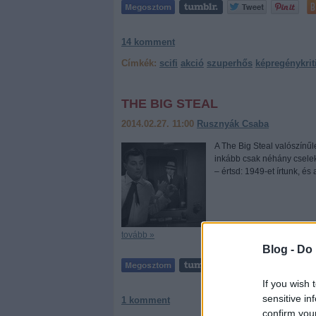
14
komment
Címkék:
scifi
akció
szuperhős
képregénykrit
THE BIG STEAL
2014.02.27. 11:00
Rusznyák Csaba
A The Big Steal valószínűle
inkább csak néhány cselekm
– értsd: 1949-et írtunk, és
tovább »
Blog -
Do 
If you wish 
sensitive in
1
komment
confirm you