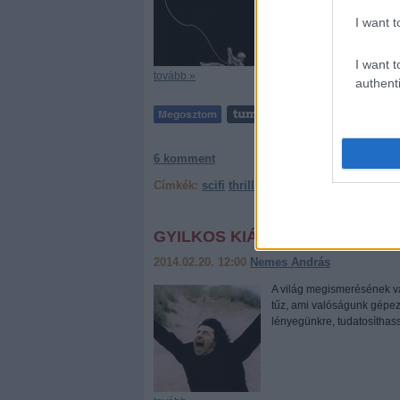
I want t
I want t
tovább »
authenti
6
komment
Címkék:
scifi
thriller
könyvkritika
dráma
GYILKOS KIÁLTÁS
2014.02.20. 12:00
Nemes András
A világ megismerésének vá
tűz, ami valóságunk gépe
lényegünkre, tudatosíthass