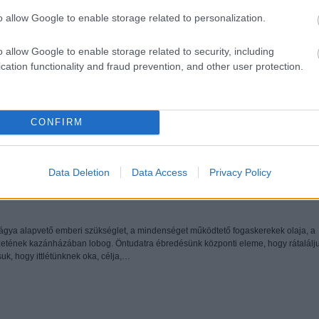
o allow Google to enable storage related to personalization.
o allow Google to enable storage related to security, including
cation functionality and fraud prevention, and other user protection.
Tetszik
0
CONFIRM
Data Deletion
Data Access
Privacy Policy
gya alapvető emberi szükséglet, a mindenséget működtető fogaskerekek olaja, a
zetének kazánházában lobog. Öntudatra ébredésünk központi eleme, hogy rátalálj
uk, hogy ittlétünknek oka, célja,…