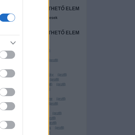
NINCS
MEGJELENÍTHETŐ ELEM
A legújabb előzetesek
zéd
NINCS
MEGJELENÍTHETŐ ELEM
Szerzők
Beyonder
(
profil
)
Freevo
(
profil
)
Wostry Ferenc
(
profil
)
ringsider
(
profil
)
Chavez
(
profil
)
Linkovic Csumoszky
(
profil
)
Parraghramma.
(
profil
)
Köbli Norbert (törölt)
(
profil
)
virtualdog
(
profil
)
Santito
(
profil
)
kerekgyarto yvonne
(
profil
)
VilosCohaagen
(
profil
)
.YEZy.
(
profil
)
Rusznyák Csaba
(
profil
)
Lehota Árpád
(
profil
)
 a
TheBerzerker
(
profil
)
Forgács W. András
(
profil
)
Geekblog
(
profil
)