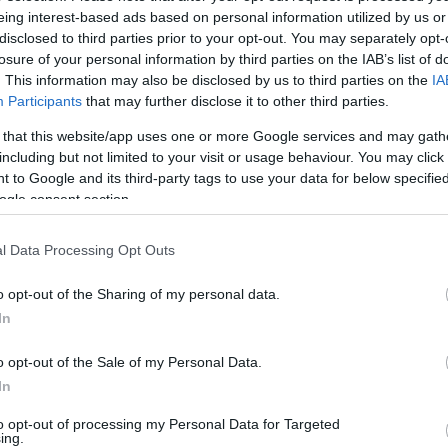
eing interest-based ads based on personal information utilized by us or
disclosed to third parties prior to your opt-out. You may separately opt-
losure of your personal information by third parties on the IAB’s list of
. This information may also be disclosed by us to third parties on the
IA
Participants
that may further disclose it to other third parties.
 és katartikusan kielégítő befejezés, a minden szálat logikusan és gondosan
 that this website/app uses one or more Google services and may gath
túra Szent Grálja. Földi és égi boldogság lesz annak része, aki rálel, de mindenki
including but not limited to your visit or usage behaviour. You may click 
, tudományosan nem körülírható,…
 to Google and its third-party tags to use your data for below specifi
ogle consent section.
l Data Processing Opt Outs
Tetszik
o opt-out of the Sharing of my personal data.
0
In
o opt-out of the Sale of my Personal Data.
egénykritika
In
to opt-out of processing my Personal Data for Targeted
ing.