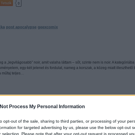
Tetszik
0
ika
post apocalypse
geexcomix
g a „legvilágosabb” noir, amit valaha láttam – sőt, szinte nem is noir. A kategóriába
ényelem, egy-két jelenet és fordulat, nameg a korszak, a közeg miatt illeszthető 
 a műfaj teljes…
Not Process My Personal Information
Tetszik
0
to opt-out of the sale, sharing to third parties, or processing of your per
formation for targeted advertising by us, please use the below opt-out s
r selection. Please note that after your opt-out request is processed y