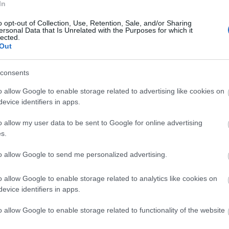
In
te a pénzt. És nem volt hülye az öreg, tökéletesen tudta, hogyan tegyen rá szert.
o opt-out of Collection, Use, Retention, Sale, and/or Sharing
ersonal Data that Is Unrelated with the Purposes for which it
, hogy mikor mire van szüksége az olasz filmiparnak, lázasan követte a nagy szoms
lected.
t, vagyis ha egészen pontosan akarok…
Out
consents
o allow Google to enable storage related to advertising like cookies on
evice identifiers in apps.
Tetszik
0
o allow my user data to be sent to Google for online advertising
s.
to allow Google to send me personalized advertising.
o allow Google to enable storage related to analytics like cookies on
evice identifiers in apps.
plője van, és mind a hat jól meg is hal, beleértve magát a narrátort is. Upsz. Bocs
o allow Google to enable storage related to functionality of the website
 persze nem lőttem le semmi poént, James Smythe ugyanis ezzel a mondattal indítja
am, hogy sohasem fogok hazajutni…