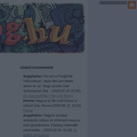
Utolsó kommentek
doggfather:
Ha van a Pengének
"előzménye", olyan film ami ihlette
akkor ez az. Hogy ezután Joel
Schumacher Bat...
(
2024.07.10. 07:02
)
Az elveszett fiúk (The Lost Boys)
Kerma:
Nagyon jó film volt! Kössz a
cikket! Üdv, Kerma
(
2023.06.12. 10:31
)
Párbaj
doggfather:
Nagyon európai
animációs stílusú és történetű messze
nem gyerekmese. Fantasy minimális
varázslatta...
(
2023.02.16. 11:22
)
Az
utolsó egyszarvú