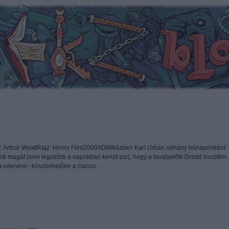
t: Arthur WyattRajz: Henry Flint2000ADMiközben Karl Urban néhány hónaponként
i magát (erre legutóbb a napokban került sor), hogy a tavalyelőtti Dredd mozifilm
ta ellenére– köszönhetően a csinos…