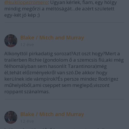
@kukilopezromero
: Ugyan kérlek, fiam, egy hölgy
mindig megőrzi a méltóságát...de azért született
egy-két jó kép ;)
Blake / Mitch and Murray
12 éve
Alkonyttól pirkadatig sorozat?Azt oszt hogy?Mert a
trailerben Richie (gondolom ő a szemcsis fiú,aki még
félhomályban sem hasonlít Tarantinora)még
él,tehát előzményekről van szó.De akkor hogy
kerülnek ide vámpírok?És persze mindez Rodrigez
műhelyéből,ami cseppet sem meglepő,viszont
roppant szánalmas.
Blake / Mitch and Murray
12 éve