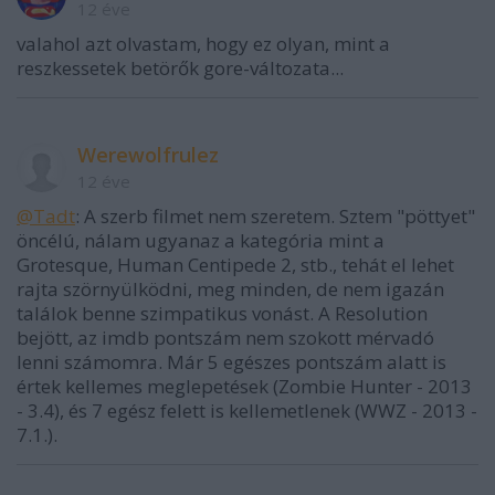
12 éve
valahol azt olvastam, hogy ez olyan, mint a
reszkessetek betörők gore-változata...
Werewolfrulez
12 éve
@Tadt
: A szerb filmet nem szeretem. Sztem "pöttyet"
öncélú, nálam ugyanaz a kategória mint a
Grotesque, Human Centipede 2, stb., tehát el lehet
rajta szörnyülködni, meg minden, de nem igazán
találok benne szimpatikus vonást. A Resolution
bejött, az imdb pontszám nem szokott mérvadó
lenni számomra. Már 5 egészes pontszám alatt is
értek kellemes meglepetések (Zombie Hunter - 2013
- 3.4), és 7 egész felett is kellemetlenek (WWZ - 2013 -
7.1.).