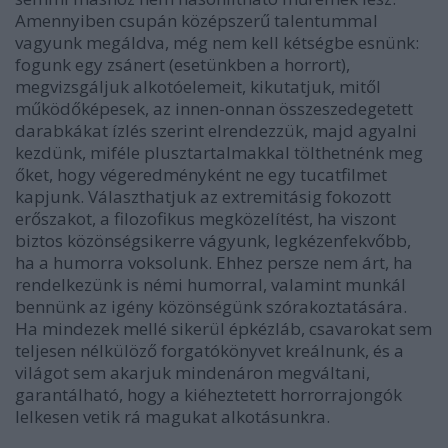
Amennyiben csupán középszerű talentummal
vagyunk megáldva, még nem kell kétségbe esnünk:
fogunk egy zsánert (esetünkben a horrort),
megvizsgáljuk alkotóelemeit, kikutatjuk, mitől
működőképesek, az innen-onnan összeszedegetett
darabkákat ízlés szerint elrendezzük, majd agyalni
kezdünk, miféle plusztartalmakkal tölthetnénk meg
őket, hogy végeredményként ne egy tucatfilmet
kapjunk. Választhatjuk az extremitásig fokozott
erőszakot, a filozofikus megközelítést, ha viszont
biztos közönségsikerre vágyunk, legkézenfekvőbb,
ha a humorra voksolunk. Ehhez persze nem árt, ha
rendelkezünk is némi humorral, valamint munkál
bennünk az igény közönségünk szórakoztatására.
Ha mindezek mellé sikerül épkézláb, csavarokat sem
teljesen nélkülöző forgatókönyvet kreálnunk, és a
világot sem akarjuk mindenáron megváltani,
garantálható, hogy a kiéheztetett horrorrajongók
lelkesen vetik rá magukat alkotásunkra.