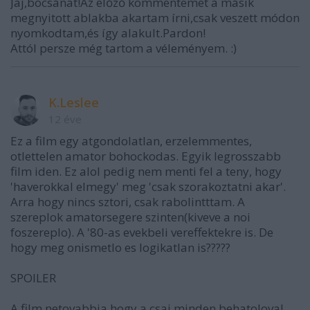
Jaj,bocsánat!Az előző kommentemet a másik
megnyitott ablakba akartam írni,csak veszett módon
nyomkodtam,és így alakult.Pardon!
Attól persze még tartom a véleményem. :)
K.Leslee
12 éve
Ez a film egy atgondolatlan, erzelemmentes,
otlettelen amator bohockodas. Egyik legrosszabb
film iden. Ez alol pedig nem menti fel a teny, hogy
'haverokkal elmegy' meg 'csak szorakoztatni akar'.
Arra hogy nincs sztori, csak rabolintttam. A
szereplok amatorsegere szinten(kiveve a noi
foszereplo). A '80-as evekbeli vereffektekre is. De
hogy meg onismetlo es logikatlan is?????
SPOILER
A film netovabbja hogy a csaj minden behatoloval