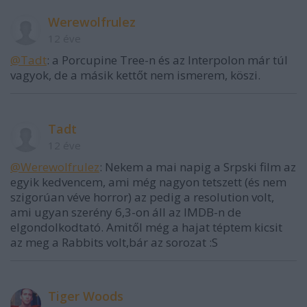
Werewolfrulez
12 éve
@Tadt
: a Porcupine Tree-n és az Interpolon már túl
vagyok, de a másik kettőt nem ismerem, köszi.
Tadt
12 éve
@Werewolfrulez
: Nekem a mai napig a Srpski film az
egyik kedvencem, ami még nagyon tetszett (és nem
szigorúan véve horror) az pedig a resolution volt,
ami ugyan szerény 6,3-on áll az IMDB-n de
elgondolkodtató. Amitől még a hajat téptem kicsit
az meg a Rabbits volt,bár az sorozat :S
Tiger Woods