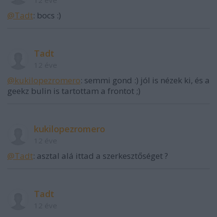
@Tadt
: bocs :)
Tadt
12 éve
@kukilopezromero
: semmi gond :) jól is nézek ki, és a
geekz bulin is tartottam a frontot ;)
kukilopezromero
12 éve
@Tadt
: asztal alá ittad a szerkesztőséget ?
Tadt
12 éve