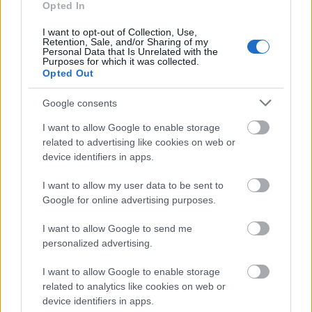
Werewolfrulez
Opted In
12 éve
I want to opt-out of Collection, Use,
@kukilopezromero
: mármint a film zenéje
Retention, Sale, and/or Sharing of my
Personal Data that Is Unrelated with the
meglepően jó volt, és szar, hogy nem társult hozzá
Purposes for which it was collected.
illően király film, csak ilyen "felemás befutó".
Opted Out
A mai zenéket nem tudom, biztos nem túl igényesek,
Google consents
én főleg underground metál és ambient
I want to allow Google to enable storage
kiadványokat hallgatok, távol a fősodortól.
related to advertising like cookies on web or
device identifiers in apps.
I want to allow my user data to be sent to
kukilopezromero
Google for online advertising purposes.
12 éve
@Werewolfrulez
: jól teszed, szerencsére metal
I want to allow Google to send me
koncertekkel tele van az ország
personalized advertising.
I want to allow Google to enable storage
related to analytics like cookies on web or
Tadt
device identifiers in apps.