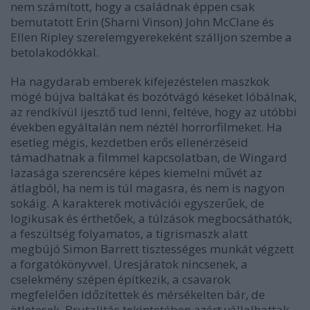
nem számított, hogy a családnak éppen csak
bemutatott Erin (Sharni Vinson) John McClane és
Ellen Ripley szerelemgyerekeként szálljon szembe a
betolakodókkal.
Ha nagydarab emberek kifejezéstelen maszkok
mögé bújva baltákat és bozótvágó késeket lóbálnak,
az rendkívül ijesztő tud lenni, feltéve, hogy az utóbbi
években egyáltalán nem néztél horrorfilmeket. Ha
esetleg mégis, kezdetben erős ellenérzéseid
támadhatnak a filmmel kapcsolatban, de Wingard
lazasága szerencsére képes kiemelni művét az
átlagból, ha nem is túl magasra, és nem is nagyon
sokáig. A karakterek motivációi egyszerűek, de
logikusak és érthetőek, a túlzások megbocsáthatók,
a feszültség folyamatos, a tigrismaszk alatt
megbújó Simon Barrett tisztességes munkát végzett
a forgatókönyvvel. Üresjáratok nincsenek, a
cselekmény szépen építkezik, a csavarok
megfelelően időzítettek és mérsékelten bár, de
ötletesek. Brutalitás tekintetében azért vállalhattak