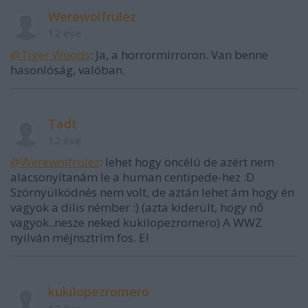
Werewolfrulez
12 éve
@Tiger Woods
: Ja, a horrormirroron. Van benne
hasonlóság, valóban.
Tadt
12 éve
@Werewolfrulez
: lehet hogy öncélú de azért nem
alacsonyítanám le a human centipede-hez :D
Szörnyülködnés nem volt, de aztán lehet ám hogy én
vagyok a dilis némber :) (azta kiderült, hogy nő
vagyok..nesze neked kukilopezromero) A WWZ
nyilván méjnsztrím fos. E!
kukilopezromero
12 éve