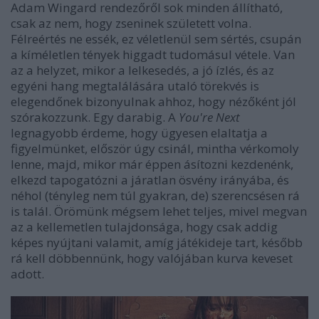
Adam Wingard rendezőről sok minden állítható,
csak az nem, hogy zseninek született volna.
Félreértés ne essék, ez véletlenül sem sértés, csupán
a kíméletlen tények higgadt tudomásul vétele. Van
az a helyzet, mikor a lelkesedés, a jó ízlés, és az
egyéni hang megtalálására utaló törekvés is
elegendőnek bizonyulnak ahhoz, hogy nézőként jól
szórakozzunk. Egy darabig. A
You're Next
legnagyobb érdeme, hogy ügyesen elaltatja a
figyelmünket, először úgy csinál, mintha vérkomoly
lenne, majd, mikor már éppen ásítozni kezdenénk,
elkezd tapogatózni a járatlan ösvény irányába, és
néhol (tényleg nem túl gyakran, de) szerencsésen rá
is talál. Örömünk mégsem lehet teljes, mivel megvan
az a kellemetlen tulajdonsága, hogy csak addig
képes nyújtani valamit, amíg játékideje tart, később
rá kell döbbennünk, hogy valójában kurva keveset
adott.