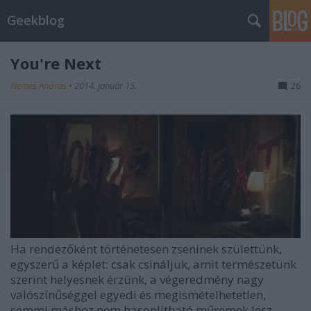
Geekblog
You're Next
Nemes András
•
2014. január 15.
26
Ha rendezőként történetesen zseninek születtünk,
egyszerű a képlet: csak csináljuk, amit természetünk
szerint helyesnek érzünk, a végeredmény nagy
valószínűséggel egyedi és megismételhetetlen,
semmi máshoz nem hasonlítható műremek lesz.