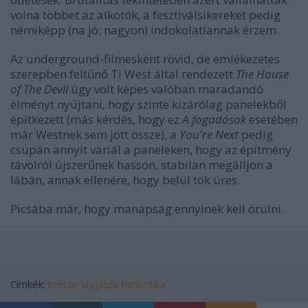
volna többet az alkotók, a fesztiválsikereket pedig
némiképp (na jó: nagyon) indokolatlannak érzem.
Az underground-filmesként rövid, de emlékezetes
szerepben feltűnő Ti West által rendezett
The House
of The Devil
úgy volt képes valóban maradandó
élményt nyújtani, hogy szinte kizárólag panelekből
építkezett (más kérdés, hogy ez
A fogadósok
esetében
már Westnek sem jött össze), a
You're Next
pedig
csupán annyit variál a paneleken, hogy az építmény
távolról újszerűnek hasson, stabilan megálljon a
lábán, annak ellenére, hogy belül tök üres.
Picsába már, hogy manapság ennyinek kell örülni.
Címkék:
horror
vígjáték
filmkritika