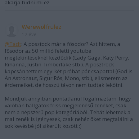
akarja tudni mi ez
Werewolfrulez
12 éve
@Tadt
: A posztock már a fősodor? Azt hittem, a
fősodor az 50 millió feletti youtube
megtekintéseknél kezdődik (Lady Gaga, Katy Perry,
Rihanna, Justin Timberlake stb.). A posztrock
kapcsán tettem egy-két próbát pár csapattal (God is
An Astronaut, Sigur Rós, Mono, stb.), elismerem az
érdemeiket, de hosszú távon nem tudtak lekötni.
Mondjuk annyiban pontatlanul fogalmaztam, hogy
valóban hallgatok friss megjelenésű zenéket, csak
nem a népszerű pop kategóriából. Tehát lehetnek a
mai zenék is igényesek, csak nehéz őket megtalálni a
sok kevésbé jól sikerült között :)