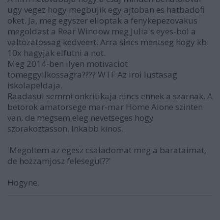
ugy vegez hogy megbujik egy ajtoban es hatbadofi
oket. Ja, meg egyszer elloptak a fenykepezovakus
megoldast a Rear Window meg Julia's eyes-bol a
valtozatossag kedveert. Arra sincs mentseg hogy kb.
10x hagyjak elfutni a not.
Meg 2014-ben ilyen motivaciot
tomeggyilkossagra???? WTF Az iroi lustasag
iskolapeldaja.
Raadasul semmi onkritikaja nincs ennek a szarnak. A
betorok amatorsege mar-mar Home Alone szinten
van, de megsem eleg nevetseges hogy
szorakoztasson. Inkabb kinos.
'Megoltem az egesz csaladomat meg a barataimat,
de hozzamjosz felesegul??'
Hogyne.