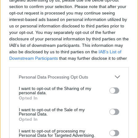
targeted advertising by us, please use the below opt-out
passzol az egészhez, mármint a film nem annyira
section to confirm your selection. Please note that after your
jó,mint a zenéje
opt-out request is processed you may continue seeing
interest-based ads based on personal information utilized by
us or personal information disclosed to third parties prior to
your opt-out. You may separately opt-out of the further
Werewolfrulez
disclosure of your personal information by third parties on the
12 éve
IAB’s list of downstream participants. This information may
also be disclosed by us to third parties on the
IAB’s List of
@kukilopezromero
: Sajnos a zenére is igaz András
Downstream Participants
that may further disclose it to other
mondata: "Picsába már, hogy manapság ennyinek
third parties.
kell örülni. "
Please note that this website/app uses one or more Google
Personal Data Processing Opt Outs
services and may gather and store information including but
not limited to your visit or usage behaviour. You may click to
I want to opt-out of the Sharing of my
kukilopezromero
personal data.
grant or deny consent to Google and its third-party tags to
Opted In
12 éve
use your data for below specified purposes in below Google
@Werewolfrulez
: mármint a film zenéje, vagy a mai
consent section.
I want to opt-out of the Sale of my
Personal Data.
zenék amiket erőltetnek?
Opted In
I want to opt-out of processing my
Personal Data for Targeted Advertising.