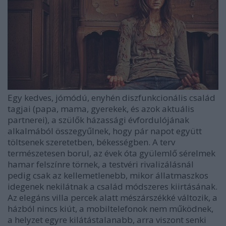
Egy kedves, jómódú, enyhén diszfunkcionális család
tagjai (papa, mama, gyerekek, és azok aktuális
partnerei), a szülők házassági évfordulójának
alkalmából összegyűlnek, hogy pár napot együtt
töltsenek szeretetben, békességben. A terv
természetesen borul, az évek óta gyülemlő sérelmek
hamar felszínre törnek, a testvéri rivalizálásnál
pedig csak az kellemetlenebb, mikor állatmaszkos
idegenek nekilátnak a család módszeres kiirtásának.
Az elegáns villa percek alatt mészárszékké változik, a
házból nincs kiút, a mobiltelefonok nem működnek,
a helyzet egyre kilátástalanabb, arra viszont senki