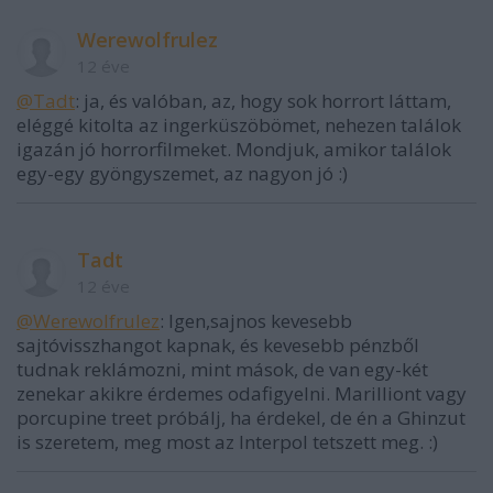
Werewolfrulez
12 éve
@Tadt
: ja, és valóban, az, hogy sok horrort láttam,
eléggé kitolta az ingerküszöbömet, nehezen találok
igazán jó horrorfilmeket. Mondjuk, amikor találok
egy-egy gyöngyszemet, az nagyon jó :)
Tadt
12 éve
@Werewolfrulez
: Igen,sajnos kevesebb
sajtóvisszhangot kapnak, és kevesebb pénzből
tudnak reklámozni, mint mások, de van egy-két
zenekar akikre érdemes odafigyelni. Marilliont vagy
porcupine treet próbálj, ha érdekel, de én a Ghinzut
is szeretem, meg most az Interpol tetszett meg. :)