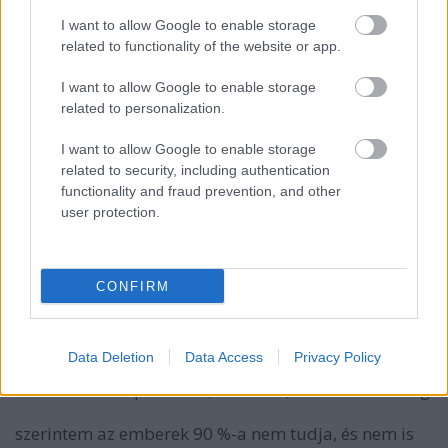
12 éve
I want to allow Google to enable storage
@Werewolfrulez
: A mai zenék közt is van igényes, és
related to functionality of the website or app.
nem csak távol a fősodortól :) postrockot kell
hallgatni mert az jó.
I want to allow Google to enable storage
A film amúgy elég gyengének tűnik, de van-e bármi
related to personalization.
manapság ami a horror berkein belül még üt? Talán
csak mi láttunk már túl sokat. :(
I want to allow Google to enable storage
related to security, including authentication
functionality and fraud prevention, and other
user protection.
kukilopezromero
12 éve
@Tadt
: mi az a postrock ?? ez a kifejezés is annyira
CONFIRM
hülyén hangzik, ne haragudj
a rock egy lüktető, életvidám valami, és akkor
Data Deletion
Data Access
Privacy Policy
hozzábiggyesztik ezt a post-ot és ettől úgy hangzik,
mint valami depressziós, szomorú, érthetetlen dolog
szerintem az emberek 90 %-a nem tudja, és nem is