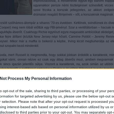
improvizációival, a mindenével együtt egy baromi frappá
ugyanakkor persze némi tisztelgéssel színesített, vicces
szexi fricska a korszak jellegzetes, az akkori zeitgeis
drámaian reagáló filmjeinek – sőt, a korszaknak magának.
rzsölt szélhámos-álompár a viharos ’70-es években. Kefélnek, svindliznek és élve
y Cooper) meg nem lóbál előttük egy FBI-jelvényt. Szar a ventillátorban – hacsak 
gukfajta átverőt. Csakhogy Richie egyrészt egyre magasabb ambíciókat dédelget,
kar fejre állítani (köztük New Jersey népi hősét, Carmine Politót – Jeremy Renne
vel. Mikor már a maffia is bekerül a képbe, Irving kicsit megbuherálja az el
sul szopatni kezd mindenkit.
soda, mert Russell is megmondta, hogy sokkal jobban érdeklik a karakterek, min
olgokat várni, onnan nézve ez csak egy átlag átverős mozi, amiben megvannak
k sincs igazán jelentős súlya. Viszont a karakterek, na, azok simán az utóbbi
ész Irvingtől a pofátlanul ambiciózus Richie-n át előbbi félbolond, kurvás termész
ellopja az egész show-t), aki majdnem leégeti a házat, amíg hites (és csak olyan) 
y az megköszönje neki.
Not Process My Personal Information
kben a szerepekben szanaszétjátsszák a vásznat, nem csoda. Russell azt mondta
to opt-out of the sale, sharing to third parties, or processing of your per
 olyan természetességet, intenzitást fröcsköl a képekre, amit, az azokat elbor
formation for targeted advertising by us, please use the below opt-out s
l és korhangulattal együtt végtelen óráig elnézne az ember. Ezért is rossz szó Ba
 itt kurvanagy sztárok, és akkor is azok lennének, ha mindnyájuknak ez lenne az e
r selection. Please note that after your opt-out request is processed y
eing interest-based ads based on personal information utilized by us or
disclosed to third parties prior to your opt-out. You may separately opt-