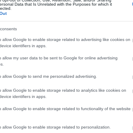
ersonal Data that Is Unrelated with the Purposes for which it
lected.
Out
consents
o allow Google to enable storage related to advertising like cookies on
evice identifiers in apps.
o allow my user data to be sent to Google for online advertising
s.
Geek Squad -
GeexKomix 73.
Trónok harca
to allow Google to send me personalized advertising.
21. Titanic
4x01
Nemzetközi
Filmfesztivál
o allow Google to enable storage related to analytics like cookies on
evice identifiers in apps.
o allow Google to enable storage related to functionality of the website
o allow Google to enable storage related to personalization.