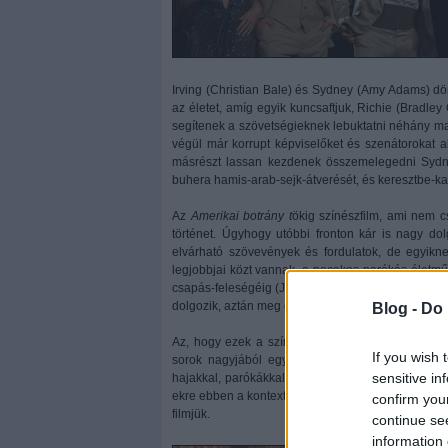
Irving (Christian Bale) és Sydney (Amy Adams) dö
az életet, amíg egyik kuncsaftjuk, Richie (Bradle
segítenek a szövetségieknek lebuktatni néhány ma
végül már korrupt képviselőket és szenátorokat a
másrészt lassan kezdenek összemelegedni Sydney
buhera hamis-arab-sejk-átverését, és keresztbe-ka
Az
Amerikai botrány t
ökig színészfilm, ami nem c
történet. Úgyhogy utóbbi fronton kár is nagy d
elvárható szövevények és fordulatok, de egyikne
legjobbjai közt vannak, a pocakos-parókás életműv
csapás-feleségéig (Jennifer Lawrence kevés híján 
dolgozik, aztán meg csípőre tett kézzel várja, hog
Blog -
Do 
Az, hogy ezek a színészek, vagyis sztárok, eze
If you wish 
sorok nagyjából egyharmadát improvizálták, és ez
sensitive in
hajakkal, parókákkal, jelmezekkel, kakaskodásokka
ekre ebben a kontextusban az, hogy színészek – ők
confirm you
filmjük.
continue se
information 