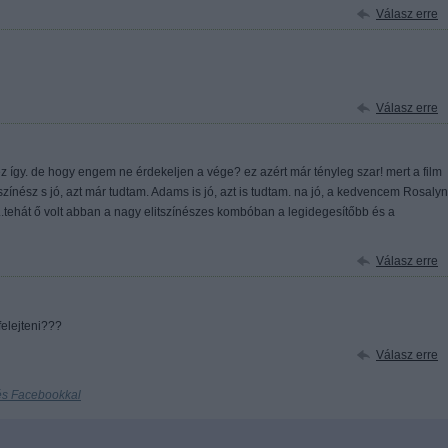
Válasz erre
Válasz erre
 ez így. de hogy engem ne érdekeljen a vége? ez azért már tényleg szar! mert a film
e színész s jó, azt már tudtam. Adams is jó, azt is tudtam. na jó, a kedvencem Rosalyn
ítés..tehát ő volt abban a nagy elitszínészes kombóban a legidegesítőbb és a
Válasz erre
felejteni???
Válasz erre
és Facebookkal