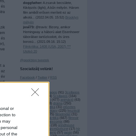
ns,
doggfather:
A zsaruk becsülete,
 és
Kiképzés (light), A bűn mélyén. Három
tra
film amiből erősen merített ez az
alkotá...
(
2022.04.05. 15:52
)
Brooklyn
mélyén
josé73:
@travis: Bizony, amikor
zik
Hemingway a háború alatt Eisenhower
nem
táborában tartózkodott, és üres
 és
borosü...
(
2021.09.16. 15:12
)
r),
Filmkritika: 1408 (USA, 2007) ***
eve
Utolsó 20
@geekblog tweetek
t a
Szocializálj velünk!
 az
 év
Facebook
/
Twitter
/
RSS
eti
Címkék
ura
1csillagos
(
20
)
2csillagos
(
91
)
3csillagos
(
177
)
4csillagos
(
244
)
5csillagos
(
164
)
80 klassix
(
44
)
akció
(
477
)
animáció
(
63
)
anime
(
17
)
ázsiai
(
88
)
dráma
(
250
)
, a
dramedy
(
16
)
dvdkritika
(
31
)
előzetes
sonal or
ító
(
18
)
eurocult
(
85
)
fantasy
(
225
)
fesztivál
ection to
(
51
)
filmbemutató
(
475
)
filmelmélet
(
31
)
le-
filmfesztivál
(
86
)
filmkritika
(
667
)
filmnoir
lső
ou may
(
34
)
geekzaj
(
26
)
geexcomix
(
88
)
gengszter
(
19
)
giallo
(
18
)
grindhouse
 personal
(
24
)
háborús
(
37
)
harcművészet
(
17
)
hír
(
119
)
horror
(
589
)
interjú
(
57
)
japán
(
56
)
out of the