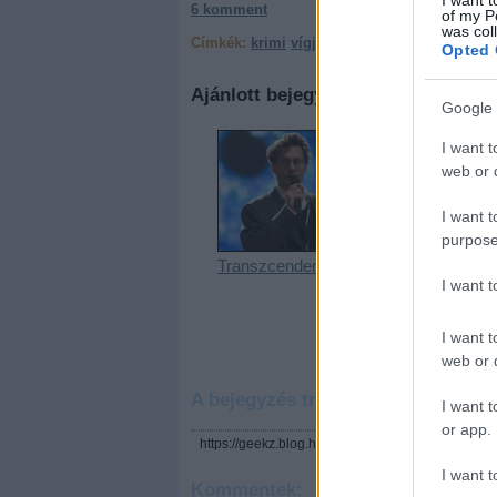
6
komment
of my P
was col
Címkék:
krimi
vígjáték
filmkritika
Opted 
Ajánlott bejegyzések:
Google 
I want t
web or d
I want t
purpose
Transzcendens
Geek.Squad.S0
I want 
2E02 - 21.
Titanic
Nemzetközi
I want t
Filmfesztivál
web or d
A bejegyzés trackback címe:
I want t
or app.
https://geekz.blog.hu/api/trackback/id/5753032
I want t
Kommentek: