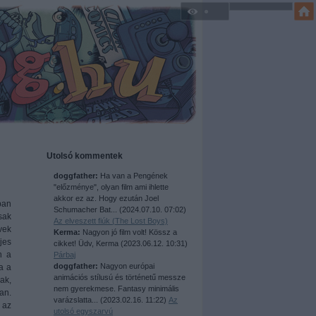
Utolsó kommentek
doggfather:
Ha van a Pengének
"előzménye", olyan film ami ihlette
akkor ez az. Hogy ezután Joel
ban
Schumacher Bat...
(
2024.07.10. 07:02
)
sak
Az elveszett fiúk (The Lost Boys)
vek
Kerma:
Nagyon jó film volt! Kössz a
jes
cikket! Üdv, Kerma
(
2023.06.12. 10:31
)
n a
Párbaj
doggfather:
Nagyon európai
a a
animációs stílusú és történetű messze
ak,
nem gyerekmese. Fantasy minimális
an.
varázslatta...
(
2023.02.16. 11:22
)
Az
 az
utolsó egyszarvú