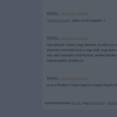
MAYA--
2014.01.20. 18:08:53
@Werewolfrulez
: akkor ezt jól sejtettem :)
MAYA--
2014.02.10. 21:06:56
nem tetszett :/ értem, hogy átvertek. és miért van
kilehelte a kis lelkét jóval a vége előtt. hogy Bal
volt, neki összejött a totál kontroll, perfekt időz
legragyogóbb. tényleg na.
MAYA--
2014.02.10. 21:11:16
ja és a Bradley Cooper haját én hogyan fogom el
Kommentezéshez
lépj be
, vagy
regisztrálj
! ‐
Belép