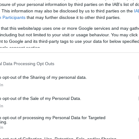
És ami tovább mentegeti az
Amerikai botrány
t a patento
losure of your personal information by third parties on the IAB’s list of
összerakott, katartikus történet hiányának vádja alól (még
. This information may also be disclosed by us to third parties on the
IA
teljesen felmenteni soha nem is tudja), az a szimpati
Participants
that may further disclose it to other third parties.
arcátlansága, amivel a korszakhoz viszonyul. Rus
megidézi a ’70-es évek általánosan forrongó, illúziótlan
 that this website/app uses one or more Google services and may gath
bizalmatlan légkörét, poszt-Vietnám, poszt-Waterga
gazdaság nyakig a szarban, fuck the politics és társai, de
including but not limited to your visit or usage behaviour. You may click 
három évtized távlatából csak egy „ezt is túlélt
 to Google and its third-party tags to use your data for below specifi
vállrándítással hülyéskedi el az egészet. A Sidney Lu
ogle consent section.
vagy mondjuk Gene Hackman-féle intelligens és szi
egzisztencialista sötétséget eloszlatja az amorális
excentrikus karakterek hetyke pancsolása a korrupc
l Data Processing Opt Outs
tengerben. Ja, és a legőszintébb karakter éppen egy politi
adásul kénytelen törvénytelen eszközökhöz folyamodni, hogy hűen szolgálja a nép
o opt-out of the Sharing of my personal data.
gy bazinagy fricska.
In
san ragasztgatja kopaszodó koponyájára az álhajat, nincs min csodálkozni: ha ez 
tverés jön, akkor semmi. Még az is lehet, hogy minket, nézőket is átvertek ezze
o opt-out of the Sale of my Personal Data.
ott, lazán mesélő, lazán ’70-es évekbeli krimi-komédia lazasággal.
In
tverik az embert.
to opt-out of processing my Personal Data for Targeted
ing.
Tetszik
0
In
o opt-out of Collection, Use, Retention, Sale, and/or Sharing