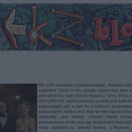
Már a film eleji kiírás is megmosolyogtató: „Részben való
megtörtént” (Some of this actually happenned). Nem c
arról van itt szó, hogy David O. Russell a ’70-es, ’80-as é
FBI-os ABSCAM akcióira alapozza a sztorit, amit aztán tel
szabadsággal gyúr a saját és a színészei, pontosabba
sztárjai képére, hanem arról, hogy ez máris egy kis fricsk
mindenféle „igaz történet” címkével ellátott mozikn
amiknek persze szintén csak egy részük történt meg valób
Ahogy egyáltalán az
Amerikai botrány
, a frizuráival,