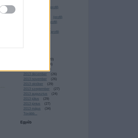
Desrix
(
profil
)
Magócs Dávid
(
profil
)
uljon
Elmeboy
(
profil
)
_Nagy Krisztián_
(
profil
)
Dr. Sick Fuck
(
profil
)
T. Reiker
(
profil
)
Nemes András
(
profil
)
irkafirk
(
profil
)
Archívum
2014 április
(
22
)
2014 március
(
20
)
2014 február
(
24
)
2014 január
(
23
)
2013 december
(
26
)
2013 november
(
26
)
2013 október
(
29
)
2013 szeptember
(
27
)
2013 augusztus
(
24
)
2013 július
(
29
)
2013 június
(
27
)
2013 május
(
34
)
Tovább
...
Egyéb