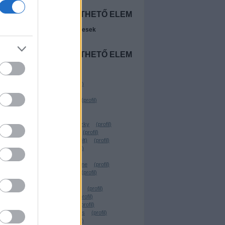
NINCS
MEGJELENÍTHETŐ ELEM
A legújabb előzetesek
NINCS
MEGJELENÍTHETŐ ELEM
Szerzők
Beyonder
(
profil
)
Freevo
(
profil
)
Wostry Ferenc
(
profil
)
ringsider
(
profil
)
Chavez
(
profil
)
Linkovic Csumoszky
(
profil
)
Parraghramma.
(
profil
)
Köbli Norbert (törölt)
(
profil
)
virtualdog
(
profil
)
Santito
(
profil
)
kerekgyarto yvonne
(
profil
)
VilosCohaagen
(
profil
)
.YEZy.
(
profil
)
Rusznyák Csaba
(
profil
)
Lehota Árpád
(
profil
)
TheBerzerker
(
profil
)
Forgács W. András
(
profil
)
Geekblog
(
profil
)