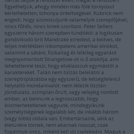
figyelhetjük, ahogy minden más fölé tornyosul
kérlelhetetlen, tohonya önteltségével. Kubrick nem
engedi, hogy azonosuljunk valamelyik szereplőjével,
nincs főhős, nincs kinek szorítani. Peter Sellers
egyszerre három szerepben tündököl: a logikusan
gondolkodó brit Mandrake ezredest, a kedves, de
teljes mértékben inkompetens amerikai elnököt,
valamint a sátáni, fizikailag és lelkileg egyaránt
megnyomorított Strangelove-ot is ő alakítja, ami
lehetetlenné teszi, hogy elválasszuk egymástól a
karaktereket. Talán nem túlzás belelátni a
szereptriplázásba egy egyszerű, de kétségtelenül
helytálló mondanivalót: nem létezik tisztán
jóindulatú, szimplán őrült, vagy velejéig romlott
ember, az bennünk a legrosszabb, hogy
kiismerhetetlenek vagyunk, mindegyikünk
személyiségének legalább két, de inkább három
(vagy több) oldala van. Embertársaink, akik az
életünkre törnek, nem akarnak rosszat, csak
fogalmuk sincs, miként kell jól cselekedni. Maguk a