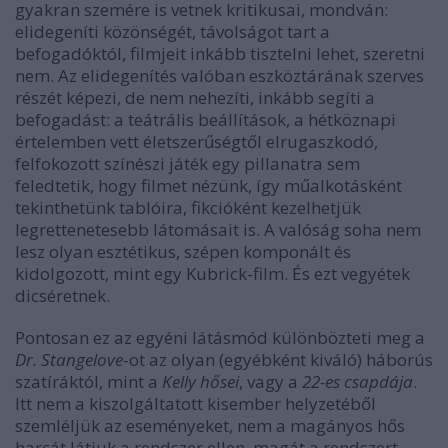
gyakran szemére is vetnek kritikusai, mondván:
elidegeníti közönségét, távolságot tart a
befogadóktól, filmjeit inkább tisztelni lehet, szeretni
nem. Az elidegenítés valóban eszköztárának szerves
részét képezi, de nem nehezíti, inkább segíti a
befogadást: a teátrális beállítások, a hétköznapi
értelemben vett életszerűségtől elrugaszkodó,
felfokozott színészi játék egy pillanatra sem
feledtetik, hogy filmet nézünk, így műalkotásként
tekinthetünk tablóira, fikcióként kezelhetjük
legrettenetesebb látomásait is. A valóság soha nem
lesz olyan esztétikus, szépen komponált és
kidolgozott, mint egy Kubrick-film. És ezt vegyétek
dicséretnek.
Pontosan ez az egyéni látásmód különbözteti meg a
Dr. Stangelove
-ot az olyan (egyébként kiváló) háborús
szatíráktól, mint a
Kelly hősei
, vagy a
22-es csapdája
.
Itt nem a kiszolgáltatott kisember helyzetéből
szemléljük az eseményeket, nem a magányos hős
harcát látjuk a rendszer ellen, magát a rendszert