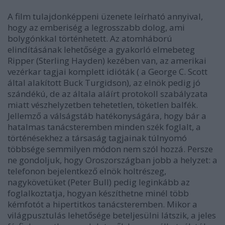
A film tulajdonképpeni üzenete leírható annyival,
hogy az emberiség a legrosszabb dolog, ami
bolygónkkal történhetett. Az atomháború
elindításának lehetősége a gyakorló elmebeteg
Ripper
(Sterling Hayden) kezében van, az amerikai
vezérkar tagjai komplett idióták ( a George C. Scott
által alakított Buck Turgidson), az elnök pedig jó
szándékú, de az általa aláírt protokoll szabályzata
miatt vészhelyzetben tehetetlen, töketlen balfék.
Jellemző a válságstáb hatékonyságára, hogy bár a
hatalmas tanácsteremben minden szék foglalt, a
történésekhez a társaság tagjainak túlnyomó
többsége semmilyen módon nem szól hozzá. Persze
ne gondoljuk, hogy Oroszországban jobb a helyzet: a
telefonon bejelentkező elnök holtrészeg,
nagykövetüket (Peter Bull) pedig leginkább az
foglalkoztatja, hogyan készíthetne minél több
kémfotót a hipertitkos tanácsteremben. Mikor a
világpusztulás lehetősége beteljesülni látszik, a jeles