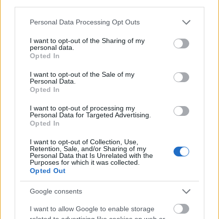
third parties.
Please note that this website/app uses one or more Google
Personal Data Processing Opt Outs
A szereplőgárda Sellers parádéján felül is tartogat
services and may gather and store information including but
meglepetéseket: az általában méltóságteljes,
not limited to your visit or usage behaviour. You may click to
I want to opt-out of the Sharing of my
personal data.
higgadt férfiakat alakító George C. Scott itt
grant or deny consent to Google and its third-party tags to
Opted In
grimaszoló, szünet nélkül rágózó, vadul gesztikuláló
use your data for below specified purposes in below Google
eszement, túlpörgetett játékával (amire Kubrick
consent section.
I want to opt-out of the Sale of my
állítólag komoly viták árán vette rá) csaknem ellopja
Personal Data.
Opted In
a show-t. Sterling Hayden teljes komolysággal
előadott eszmefuttatásai az emberi testnedvek
I want to opt-out of processing my
fontosságáról (melyre a komcsiknak, mint nem-
Personal Data for Targeted Advertising.
embereknek nincs szükségük) hátborzongatóan
Opted In
viccesek, de a mellékszerepekben is emlékezetes
I want to opt-out of Collection, Use,
alakításokkal találkozhatunk, különösen a Guano(!)
Retention, Sale, and/or Sharing of my
ezredest alakító Keenan Wynn, és az emblematikus
Personal Data that Is Unrelated with the
Purposes for which it was collected.
cowboymutatványt prezentáló Slim Pickens
Opted Out
kiemelkedőek. A belsőknél a dialógusokat nem
szakítják meg gyors vágások, így néha olyan
Google consents
érzésünk lehet, mintha egy nagyon professzionális
I want to allow Google to enable storage
színházi közvetítést néznénk, ami, tekintetbe véve a
related to advertising like cookies on web or