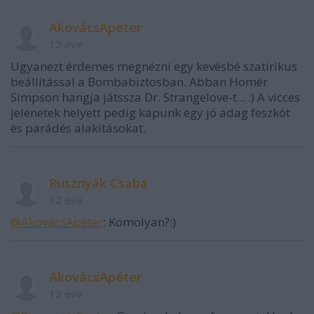
AkovácsApéter
12 éve
Ugyanezt érdemes megnézni egy kevésbé szatirikus
beállítással a Bombabiztosban. Abban Homér
Simpson hangja játssza Dr. Strangelove-t... :) A vicces
jelenetek helyett pedig kapunk egy jó adag feszkót
és parádés alakításokat.
Rusznyák Csaba
12 éve
@AkovácsApéter
: Komolyan?:)
AkovácsApéter
12 éve