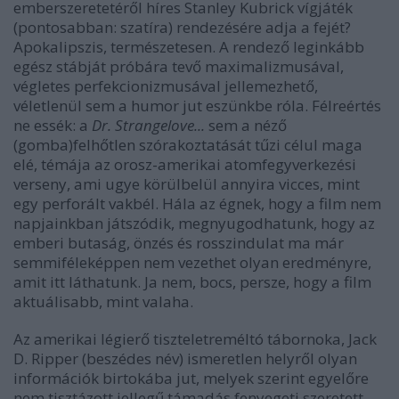
emberszeretetéről híres Stanley Kubrick vígjáték
(pontosabban: szatíra) rendezésére adja a fejét?
Apokalipszis, természetesen. A rendező leginkább
egész stábját próbára tevő maximalizmusával,
végletes perfekcionizmusával jellemezhető,
véletlenül sem a humor jut eszünkbe róla. Félreértés
ne essék: a
Dr. Strangelove...
sem a néző
(gomba)felhőtlen szórakoztatását tűzi célul maga
elé, témája az orosz-amerikai atomfegyverkezési
verseny, ami ugye körülbelül annyira vicces, mint
egy perforált vakbél. Hála az égnek, hogy a film nem
napjainkban játszódik, megnyugodhatunk, hogy az
emberi butaság, önzés és rosszindulat ma már
semmiféleképpen nem vezethet olyan eredményre,
amit itt láthatunk. Ja nem, bocs, persze, hogy a film
aktuálisabb, mint valaha.
Az amerikai légierő tiszteletreméltó tábornoka, Jack
D. Ripper (beszédes név) ismeretlen helyről olyan
információk birtokába jut, melyek szerint egyelőre
nem tisztázott jellegű támadás fenyegeti szeretett