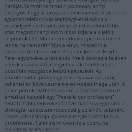
hazáját. Semmit sem tudni pontosan, annyi
bizonyos, hogy az oroszok benne vannak. A tábornok
egyetlen telefonhívás segítségével elindítja a
vészhelyzet-protokollt, melynek értelmében több
száz megatonnányi atom indul útjára a kijelölt
célpontok felé. Mindez tulajdonképpen rendben is
lenne, ha nem számítjuk a tényt, miszerint a
tábornok őrültebb, mint Bőrpofa, Joker és Hajdú
Péter együttvéve, a támadás híre kizárólag a fejében
létezik, ráadásul ő az egyetlen, aki leállíthatja a
pusztítás mozgásba lendült gépezetét. Az
atomtámadás pedig ugyebár olyasvalami, ami
kellemetlen következményeket vonhat maga után. A
pokol percek alatt elszabadul, a támaszponton az
amerikai katonák egy "Peace is our profession"
feliratú tábla fedezékéből lövik halomra egymást, a
stratégiai tanácsteremben pedig az elnök, valamint
népes válságstábja igyekszik megoldást találni a
problémára. Talán nem lövöm le a poént, ha
elárulom: kevés sikerrel.