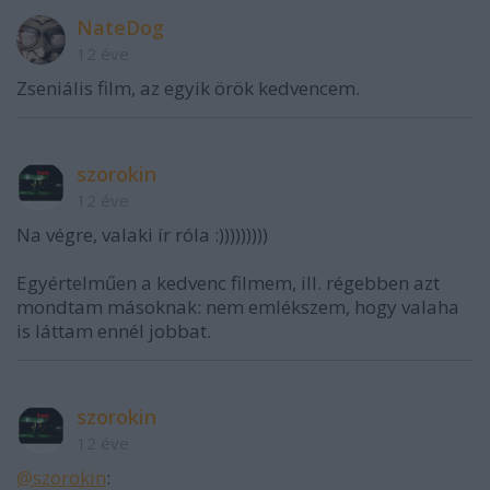
NateDog
12 éve
Zseniális film, az egyik örök kedvencem.
szorokin
12 éve
Na végre, valaki ír róla :)))))))))
Egyértelműen a kedvenc filmem, ill. régebben azt
mondtam másoknak: nem emlékszem, hogy valaha
is láttam ennél jobbat.
szorokin
12 éve
@szorokin
: