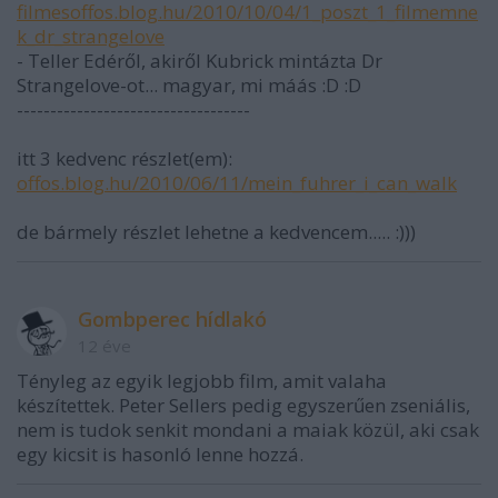
filmesoffos.blog.hu/2010/10/04/1_poszt_1_filmemne
k_dr_strangelove
- Teller Edéről, akiről Kubrick mintázta Dr
Strangelove-ot... magyar, mi máás :D :D
-----------------------------------
itt 3 kedvenc részlet(em):
offos.blog.hu/2010/06/11/mein_fuhrer_i_can_walk
de bármely részlet lehetne a kedvencem..... :)))
Gombperec hídlakó
12 éve
Tényleg az egyik legjobb film, amit valaha
készítettek. Peter Sellers pedig egyszerűen zseniális,
nem is tudok senkit mondani a maiak közül, aki csak
egy kicsit is hasonló lenne hozzá.