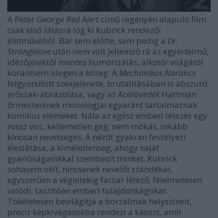
A Peter George
Red Alert
című regényén alapuló film
csak első látásra lóg ki Kubrick rendezői
életművéből. Bár sem előtte, sem pedig a
Dr.
Strangelove
után nem volt jellemző rá az egyértelmű,
idézőjelektől mentes humorizálás, alkotói világától
korántsem idegen a közeg. A
Mechanikus Narancs
felgyorsított szexjelenete, brutalitásában is abszurd
erőszak-ábrázolása, vagy az
Acéllövedék
Hartman
őrmesterének monológjai egyaránt tartalmaznak
komikus elemeket. Nála az egész emberi létezés egy
rossz vicc, kellemetlen geg, nem mókás, inkább
kínosan nevetséges. A nézőt gyakran feszélyezi
éleslátása, a kíméletlenség, ahogy saját
gyarlóságainkkal szembesít minket. Kubrick
sohasem okít, nincsenek nevelői szándékai,
egyszerűen a végletekig facsar létező, félelmetesen
valódi, taszítóan emberi tulajdonságokat.
Tökéletesen bevilágítja a borzalmak helyszíneit,
precíz képkivágásokba rendezi a káoszt, amit