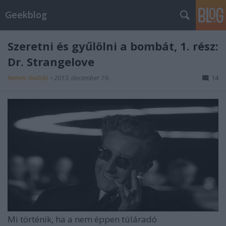
Geekblog
Szeretni és gyűlölni a bombát, 1. rész:
Dr. Strangelove
Nemes András
•
2013. december 19.
14
Mi történik, ha a nem éppen túláradó