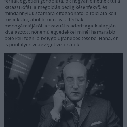
férfiak egyetlen gondolata, ők hogyan élhetnék túl a
katasztrófát, a megoldás pedig kézenfekvő, és
mindannyiuk számára elfogadható: a föld alá kell
menekülni, ahol lemondva a férfiak
monogámiájáról, a szexuális adottságaik alapján
kiválasztott nőnemű egyedekkel minél hamarabb
bele kell fogni a bolygó újranépesítésébe. Naná, én
is pont ilyen világvégét vizionálok.