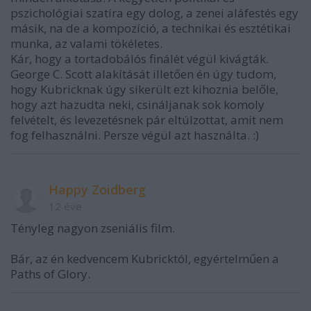
pszichológiai szatíra egy dolog, a zenei aláfestés egy
másik, na de a kompozíció, a technikai és esztétikai
munka, az valami tökéletes.
Kár, hogy a tortadobálós finálét végül kivágták.
George C. Scott alakítását illetően én úgy tudom,
hogy Kubricknak úgy sikerült ezt kihoznia belőle,
hogy azt hazudta neki, csináljanak sok komoly
felvételt, és levezetésnek pár eltúlzottat, amit nem
fog felhasználni. Persze végül azt használta. :)
Happy Zoidberg
12 éve
Tényleg nagyon zseniális film.
Bár, az én kedvencem Kubricktól, egyértelműen a
Paths of Glory.