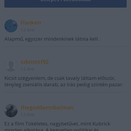
Flankerr
12 éve
Alapmű, egyszer mindenkinek látnia kell.
szkristof92
12 éve
Kicsit szégyenlem, de csak tavaly láttam először,
tényleg zseniális darab, az írás pedig szintén pazar.
thegoddamnbatman
12 éve
Ez a film Tökéletes, nagybetűvel, mint Kubrick
minden alkotása. A kegyetlen politikai és