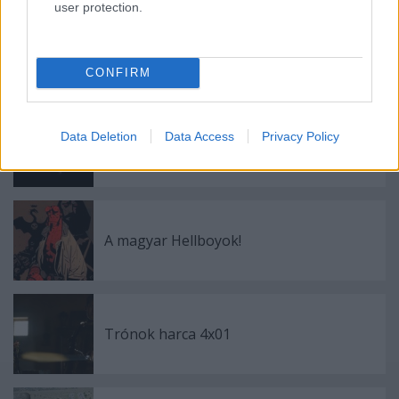
user protection.
Az Első Nagy Geekvándorlás
CONFIRM
Data Deletion
Data Access
Privacy Policy
Geek Squad Tízer Tréler III.
A magyar Hellboyok!
Trónok harca 4x01