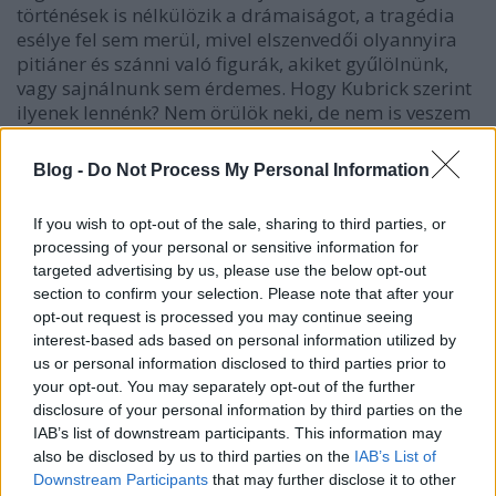
történések is nélkülözik a drámaiságot, a tragédia
esélye fel sem merül, mivel elszenvedői olyannyira
pitiáner és szánni való figurák, akiket gyűlölnünk,
vagy sajnálnunk sem érdemes. Hogy Kubrick szerint
ilyenek lennénk? Nem örülök neki, de nem is veszem
sértésnek.
Blog -
Do Not Process My Personal Information
If you wish to opt-out of the sale, sharing to third parties, or
processing of your personal or sensitive information for
targeted advertising by us, please use the below opt-out
section to confirm your selection. Please note that after your
opt-out request is processed you may continue seeing
interest-based ads based on personal information utilized by
us or personal information disclosed to third parties prior to
your opt-out. You may separately opt-out of the further
disclosure of your personal information by third parties on the
IAB’s list of downstream participants. This information may
also be disclosed by us to third parties on the
IAB’s List of
Downstream Participants
that may further disclose it to other