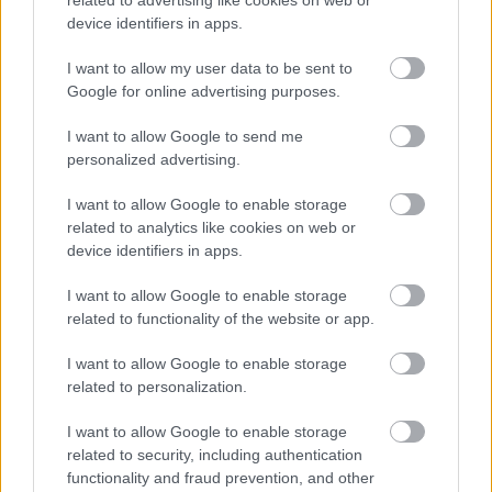
kiváló színészi munkát, kifejezetten élvezetes.
device identifiers in apps.
Ha már abba a kínos helyzetbe kerültünk, hogy az
I want to allow my user data to be sent to
életben maradásunk esélyeit meghatározó súlyos
Google for online advertising purposes.
döntéseket arra nem feltétlenül alkalmas személyek
hozzák meg, dőljünk nyugodtan hátra, nyissunk ki
I want to allow Google to send me
egy sört, és röhögjünk egy jót tragédiánkon. Egyre
personalized advertising.
azonban feltétlenül ügyeljünk: a sör mindenképpen
dobozos legyen, mert az a detonáció után kiváló
I want to allow Google to enable storage
herevédő-fedővé alakítható, és megóvja értékes
related to analytics like cookies on web or
testnedveinket a sugárfertőzéstől.
device identifiers in apps.
I want to allow Google to enable storage
related to functionality of the website or app.
Címkék:
vígjáték
háborús
filmkritika
I want to allow Google to enable storage
related to personalization.
I want to allow Google to enable storage
related to security, including authentication
Ajánlott bejegyzések:
functionality and fraud prevention, and other