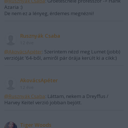
@Rusznyák Csaba
: Groeteschele professzor -> Hank
Azaria :)
De nem ez a lényeg, érdemes megnézni!
Rusznyák Csaba
12 éve
@AkovácsApéter
: Szerintem nézd meg Lumet (jobb)
verzióját '64-ből, amiről pár órája került ki a cikk:)
AkovácsApéter
12 éve
@Rusznyák Csaba
: Láttam, nekem a Dreyffus /
Harvey Keitel verzió jobban bejött.
Tiger Woods