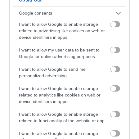
egy titkos náci laboratóriumra bukkan, ahol
Frankenstein őrülttudós unokája mechanikus
Google consents
rémkütyükkel felszerelt élőhalottakat gyárt. Ez
egyrészt nagyjából egy tökéletesen geekmámorító
I want to allow Google to enable storage
háborús horror szinopszisa (szinte látom,…
related to advertising like cookies on web or
device identifiers in apps.
I want to allow my user data to be sent to
Google for online advertising purposes.
I want to allow Google to send me
personalized advertising.
I want to allow Google to enable storage
related to analytics like cookies on web or
device identifiers in apps.
I want to allow Google to enable storage
related to functionality of the website or app.
I want to allow Google to enable storage
Captain America: The Winter Soldier