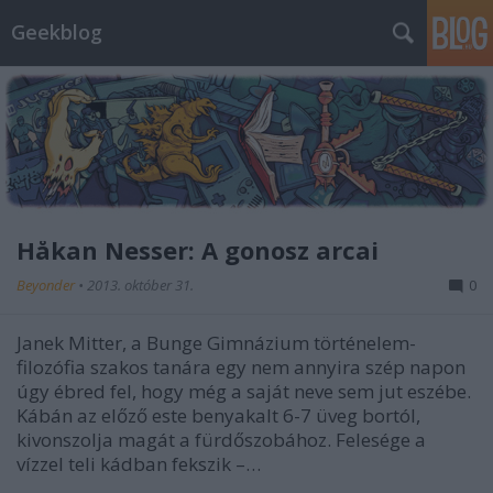
Geekblog
Håkan Nesser: A gonosz arcai
Beyonder
•
2013. október 31.
0
Janek Mitter, a Bunge Gimnázium történelem-
filozófia szakos tanára egy nem annyira szép napon
úgy ébred fel, hogy még a saját neve sem jut eszébe.
Kábán az előző este benyakalt 6-7 üveg bortól,
kivonszolja magát a fürdőszobához. Felesége a
vízzel teli kádban fekszik –…