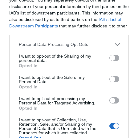
itt nincsen pardon, nincs marketinges gimmick,
disclosure of your personal information by third parties on the
ehhez tényleg baszott jónak kell lenni.…
IAB’s list of downstream participants. This information may
also be disclosed by us to third parties on the
IAB’s List of
Downstream Participants
that may further disclose it to other
Rabid Dogs
third parties.
virtualdog
•
2013. október 28.
6
Please note that this website/app uses one or more Google
Personal Data Processing Opt Outs
services and may gather and store information including but
Vallásos és filozófiai érdeklődésű emberekkel,
not limited to your visit or usage behaviour. You may click to
I want to opt-out of the Sharing of my
personal data.
filantrópokkal és részeg kamaszokkal remekül el
grant or deny consent to Google and its third-party tags to
Opted In
lehet beszélgetni arról, hogy az ember alapvetően jó-
use your data for below specified purposes in below Google
e vagy rossz. A szeretet vagy a gonoszság gyökerezik-
consent section.
I want to opt-out of the Sale of my
e mélyebben bennünk? (Lásd a témában a zseniális
Personal Data.
Opted In
Sunset Limited című…
I want to opt-out of processing my
Personal Data for Targeted Advertising.
Frankenstein's Army
Opted In
Rusznyák Csaba
•
2013. október 25.
18
I want to opt-out of Collection, Use,
Retention, Sale, and/or Sharing of my
Personal Data that Is Unrelated with the
A második világháborúban egy kis szovjet csapat
Purposes for which it was collected.
Opted Out