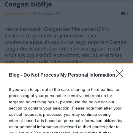
Coogan blöffje
Nemes András
•
2013. október 30.
3
Kezdő képsorok: Coogan seriffhelyettes (Clint
Eastwood) nyitott dzsipjében ülve, fején
cowboykalappal és egy kurva nagy napszemüveggel
száguldozik valahol az arizonai sivatagban, majd
elfog egy ágyékkötőre vetkőzött, hősünk érkezését
sortűzzel honoráló, feleséggyilkos…
Blog -
Do Not Process My Personal Information
Heti zombulás, avagy túlértékelt
sorozatok
If you wish to opt-out of the sale, sharing to third parties, or
processing of your personal or sensitive information for
Geekblog
•
2013. október 29.
83
targeted advertising by us, please use the below opt-out
section to confirm your selection. Please note that after your
A tévés szórakoztatás világában elvileg baromi
opt-out request is processed you may continue seeing
nehéz komoly sikert elérni, mert szemben egy
interest-based ads based on personal information utilized by
mozifilmmel, nem csak egyszer kell leültetni a nézőt,
us or personal information disclosed to third parties prior to
hanem minden héten, éveken át. Az ember azt hinné,
your opt-out. You may separately opt-out of the further