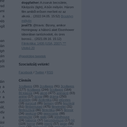
the
doggfather:
A zsaruk becsülete,
vad
Kiképzés (light), A bűn mélyén. Három
ami
film amiből erősen merített ez az
t a
alkotá...
(
2022.04.05. 15:52
)
Brooklyn
mélyén
yéb
josé73:
@travis: Bizony, amikor
gít
Hemingway a háború alatt Eisenhower
táborában tartózkodott, és üres
borosü...
(
2021.09.16. 15:12
)
ban
Filmkritika: 1408 (USA, 2007) ***
lán
Utolsó 20
igh
kén
@geekblog tweetek
ről
Szocializálj velünk!
dom
Facebook
/
Twitter
/
RSS
Címkék
tán
1csillagos
(
20
)
2csillagos
(
91
)
3csillagos
g a
(
177
)
4csillagos
(
244
)
5csillagos
(
164
)
e. A
80 klassix
(
44
)
akció
(
477
)
animáció
(
63
)
anime
(
17
)
ázsiai
(
88
)
dráma
(
250
)
e a
dramedy
(
16
)
dvdkritika
(
31
)
előzetes
óan
(
18
)
eurocult
(
85
)
fantasy
(
225
)
fesztivál
(
51
)
filmbemutató
(
475
)
filmelmélet
(
31
)
át,
filmfesztivál
(
86
)
filmkritika
(
667
)
filmnoir
tív
(
34
)
geekzaj
(
26
)
geexcomix
(
88
)
gengszter
(
19
)
giallo
(
18
)
grindhouse
, a
(
24
)
háborús
(
37
)
harcművészet
(
17
)
hír
ási
(
119
)
horror
(
589
)
interjú
(
57
)
japán
(
56
)