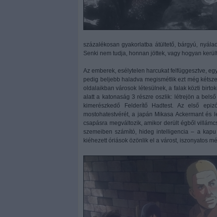
százalékosan gyakorlatba átültető, bárgyú, nyála
Senki nem tudja, honnan jöttek, vagy hogyan került
Az emberek, esélytelen harcukat felfüggesztve, egy
pedig beljebb haladva megismétlik ezt még kétszer
oldalaikban városok létesülnek, a falak közti bir
alatt a katonaság 3 részre oszlik: létrejön a bel
kimerészkedő Felderítő Hadtest. Az első epiz
mostohatestvérét, a japán Mikasa Ackermant és le
csapásra megváltozik, amikor derült égből villámc
szemeiben számító, hideg intelligencia – a kap
kiéhezett óriások özönlik el a várost, iszonyatos m