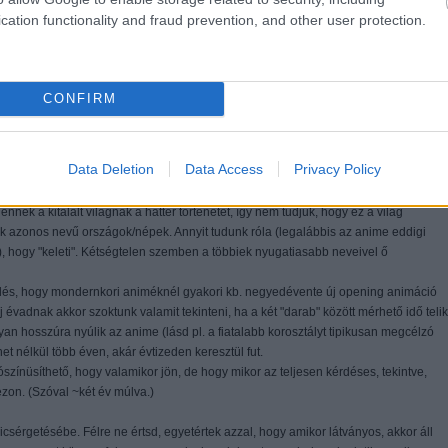
cation functionality and fraud prevention, and other user protection.
CONFIRM
minősülnek, értük a
szolgáltatás technikai
üzemeltetője semmilyen felelősséget nem vállal, azokat nem ellenőrzi. Kifogás esetén ford
i tájékoztatóban
.
Data Deletion
Data Access
Privacy Policy
nek a kitalált világnak a háttér történetét, így nem tudjuk, hogy ez a világ
ek azonos nevű országok/népek. Annyit tudunk róla (legalábbis az anime eddigi
, hogy "keleti". Kétségtelen szemben a többiek nyugatiasabb neveivel ő
kérdés, hogy mondernkori animéknél gyakori kb. negyedévente új opening animáció
 évadnak akkor szoktunk valamit tekinteni, ha a két "darab" között mérhető idő telik
olyan hosszúra nyúlik az anime (lásd pl. a fiatalabb korosztályt tipikusan megcélzó
et nélkül több éven, akár évtizeden keresztül fut.
színüsíthető, hogy valamikor jön, de hogy mikor az teljesen kérdéses, tekintve,
zon. (Szóval ~két év múlva.)
icsérgetésébe. Félre ne értsd, egyetértek azzal, hogy amikor látványos, akkor áll