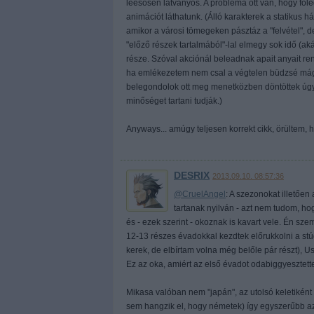
leesősen látványos. A probléma ott van, hogy főle
animációt láthatunk. (Álló karakterek a statikus h
amikor a városi tömegeken pásztáz a "felvétel", d
"előző részek tartalmából"-lal elmegy sok idő (aká
része. Szóval akciónál beleadnak apait anyait r
ha emlékezetem nem csal a végtelen büdzsé mágiku
belegondolok ott meg menetközben döntöttek úgy
minőséget tartani tudják.)
Anyways... amúgy teljesen korrekt cikk, örültem
DESRIX
2013.09.10. 08:57:36
@CruelAngel
: A szezonokat illetőe
tartanak nyilván - azt nem tudom, ho
és - ezek szerint - okoznak is kavart vele. Én sz
12-13 részes évadokkal kezdtek előrukkolni a stúd
kerek, de elbírtam volna még belőle pár részt), Usa
Ez az oka, amiért az első évadot odabiggyesztet
Mikasa valóban nem "japán", az utolsó keletiként 
sem hangzik el, hogy németek) így egyszerűbb az 