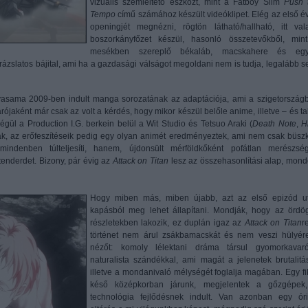
vizuális szemléltető eszközt, mint a Fatboy Slim
Push 
Tempo
című számához készült videóklipet. Elég az első é
openingjét megnézni, rögtön látható/hallható, itt val
boszorkányfőzet készül, hasonló összetevőkből, min
mesékben szereplő békaláb, macskahere és eg
latos bájital, ami ha a gazdasági válságot megoldani nem is tudja, legalább se
asama 2009-ben indult manga sorozatának az adaptációja, ami a szigetország
árójaként már csak az volt a kérdés, hogy mikor készül belőle anime, illetve – és ta
égül a Production I.G. berkein belül a Wit Studio és Tetsuo Araki (
Death Note
,
H
nak, az erőfeszítéseik pedig egy olyan animét eredményeztek, ami nem csak büsz
indenben túlteljesíti, hanem, újdonsült mérföldkőként pofátlan merészség
tenderdet. Bizony, pár évig az
Attack on Titan
lesz az összehasonlítási alap, mon
Hogy miben más, miben újabb, azt az első epizód u
kapásból meg lehet állapítani. Mondják, hogy az ördö
részletekben lakozik, ez duplán igaz az
Attack on Titan
r
történet nem árul zsákbamacskát és nem veszi hülyér
nézőt: komoly lélektani dráma társul gyomorkavar
naturalista szándékkal, ami magát a jelenetek brutalitás
illetve a mondanivaló mélységét foglalja magában. Egy fik
késő középkorban járunk, megjelentek a gőzgépek
technológia fejlődésnek indult. Van azonban egy óri