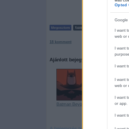
Opted 
Google 
I want t
web or d
18
komment
I want t
purpose
Ajánlott bejegyzések:
I want 
I want t
web or d
I want t
or app.
Batman Beyond
Revenge of the
vakparaszt
zugfirkász
I want t
A bejegyzés trackback címe:
I want t