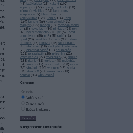
játék
(
20
)
játékajánló
(
19
)
játékelőzetes
si,
(
45
)
játékkritika
(
25
)
kaland
(
107
)
ján
képregény
(
77
)
képregényelmélet
(
38
)
képregénykritika
(
223
)
képregény
rög
adaptáció
(
82
)
klasszikus
(
58
)
kos
könyvkritika
(
128
)
konzol
(
16
)
krimi
(
194
)
kungfu
(
59
)
kungfu kedd
(
15
)
záz
magyar
(
125
)
manga
(
18
)
mexican stand
et.
off
(
28
)
newsflash
(
30
)
nindzsa
(
28
)
noir
(
45
)
nyereményjáték
(
16
)
pc
(
57
)
post
apocalypse
(
59
)
ps3
(
45
)
rádió
(
18
)
riport
(
26
)
rövidfilm
(
17
)
scifi
(
390
)
shaw
brothers
(
16
)
sorozat
(
45
)
soundtrack
ért
(
15
)
star wars
(
18
)
szolgálati közlemény
na,
(
76
)
szombati videó
(
17
)
szuperhős
(
131
)
társasjáték
(
28
)
teljes film
(
22
)
ami
tévéelőzetes
(
27
)
tévékritika
(
84
)
thriller
nba
(
133
)
titanic
(
31
)
toplista
(
40
)
tudósítás
(
51
)
vámpír
(
17
)
vicces videó
(
38
)
videó
rt,
(
62
)
vígjáték
(
140
)
western
(
45
)
wuxia
egy
(
34
)
xbox360
(
48
)
zenekritika
(
18
)
zombie
(
46
)
Címkefelhő
va,
sra
Keresés
bbi
Néhány szó
ett
Összes szó
oló
Egész kifejezést
k a
pos
n) –
A legfrissebb filmkritikák
ik,