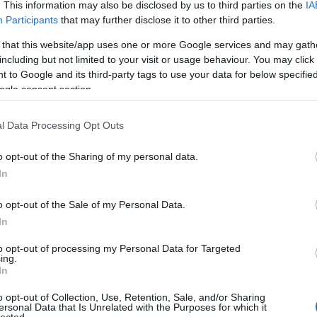
. This information may also be disclosed by us to third parties on the
IA
emberibb léptékű arányok kerültek a karakterekre
viszolygást keltő titánok szintén a reális megközelí
Participants
that may further disclose it to other third parties.
jegyében fogantak, csenevész végtagjaikhoz hájas t
társul, tekintetük lélektelen, arckifejezésük nyugtalanít
 that this website/app uses one or more Google services and may gath
debil, bárgyún mosolyog és nyáladzik szinte mind, ahogy 
including but not limited to your visit or usage behaviour. You may click 
nélkül kapdosnak a számukra apró emberek felé, h
 to Google and its third-party tags to use your data for below specifi
ogle consent section.
panyolviasz, de rég volt már, amikor ilyen türelmetlenül vártam egy sorozat új
em, ami hála az égieknek, csak nagyon-nagyon ritkán csap át baromkodásba (a tu
l Data Processing Opt Outs
lan vonzerőt kölcsönöz neki, amit a rengeteg apró részlet sikeresen árnyal tovább.
uren no Yumiya
a Linked Horizontól) egy lendületes energiabomba, ami bizony
o opt-out of the Sharing of my personal data.
utóbbi pedig az aktuális izgalmak sejtelmes, érzelemdús lezárása. Nem szeretné
lelkesedés nélkül beszélnem róla – bennem minden egyes aspektusa a megfel
In
odnak róla, hogy hétről hétre visszatérjek a titánok dúlása elé.
o opt-out of the Sale of my Personal Data.
In
to opt-out of processing my Personal Data for Targeted
ing.
In
o opt-out of Collection, Use, Retention, Sale, and/or Sharing
ersonal Data that Is Unrelated with the Purposes for which it
lected.