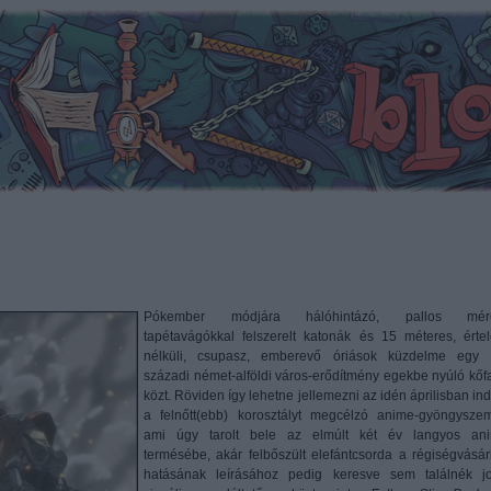
Pókember módjára hálóhintázó, pallos mér
tapétavágókkal felszerelt katonák és 15 méteres, érte
nélküli, csupasz, emberevő óriások küzdelme egy 
századi német-alföldi város-erődítmény egekbe nyúló kőfa
közt. Röviden így lehetne jellemezni az idén áprilisban ind
a felnőtt(ebb) korosztályt megcélzó anime-gyöngyszem
ami úgy tarolt bele az elmúlt két év langyos an
termésébe, akár felbőszült elefántcsorda a régiségvásár
hatásának leírásához pedig keresve sem találnék j