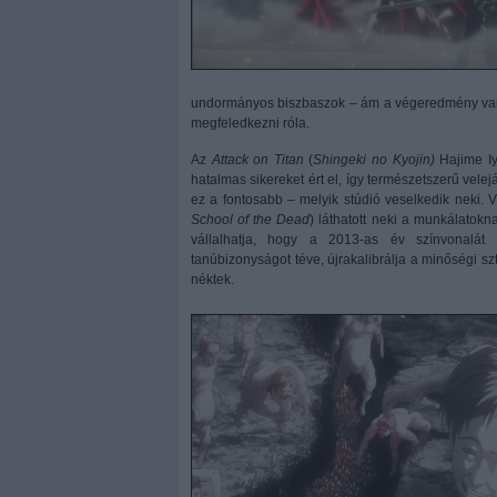
undormányos biszbaszok – ám a végeredmény varázs
megfeledkezni róla.
Az
Attack on Titan
(
Shingeki no Kyojin)
Hajime Iy
hatalmas sikereket ért el, így természetszerű velej
ez a fontosabb – melyik stúdió veselkedik neki. V
School of the Dead
) láthatott neki a munkálatok
vállalhatja, hogy a 2013-as év színvonalát m
tanúbizonyságot téve, újrakalibrálja a minőségi sz
néktek.