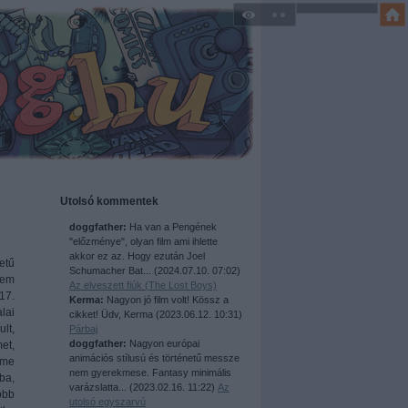
Utolsó kommentek
doggfather:
Ha van a Pengének
"előzménye", olyan film ami ihlette
akkor ez az. Hogy ezután Joel
etű
Schumacher Bat...
(
2024.07.10. 07:02
)
lem
Az elveszett fiúk (The Lost Boys)
17.
Kerma:
Nagyon jó film volt! Kössz a
lai
cikket! Üdv, Kerma
(
2023.06.12. 10:31
)
ult,
Párbaj
doggfather:
Nagyon európai
et,
animációs stílusú és történetű messze
ime
nem gyerekmese. Fantasy minimális
ba,
varázslatta...
(
2023.02.16. 11:22
)
Az
obb
utolsó egyszarvú