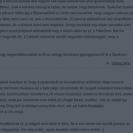
g a sorozat közepe fele nagyon sok olyan jelenet van ahol gyakorlatilag nulla
átteren, csak a kamera mozog át rajtuk, de halljuk, hogy beszélnek. Tipikusan ilyen
e párszor láttuk így a főszereplőket is.) Arról nem beszélve, hogy nagyon sokszor a
r több mint 3 perc is), ami a részenként kb. 20 percnyi játékidőnek már szignifikáns
endesen, de a büdzsé azért nem végtelen. (Hogy mondjak egy olyan sorozatot ahol
s szent gráljával áldhatódott meg a stúdió akkor az pl. a Fate/Zero. Bár ha
, hogy két, kb. 12 részes szezonra szedik negyedév különbséggel, hogy a
, hogy megemlékezetetek erről az amúgy tényleges gyöngyszemről itt a Geekzen.
Válasz erre
n abból indultam ki, hogy a japánoknál az évszakokhoz kötődően négy szezont
gy mennyire hivatalos ez a fajta négy szezonosdi, de nyugati oldalakon használják,
emély szerint jobban szeretem a 26 részes évadolást, nekem is furcsának tűnt, amiko
iók, amik pár animének nem tettek jót (Angel Beatz, Another - bár ez utóbbi így
gi Drop-ból is elbírtam volna több részt, bár azt hátha folytatják).
tem a cím mögé.
hivatkoznak rá, a világról sem derül ki több, de a sok német név között (persze az
eligazodás. Na meg aztán, japán karakter nélkül nincs anime. :)