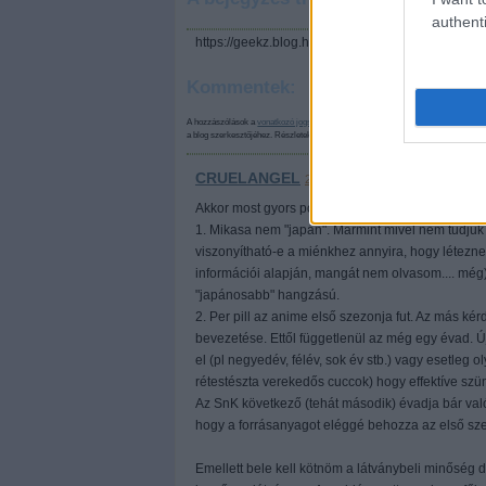
authenti
https://geekz.blog.hu/api/trackback/id/5493710
Kommentek:
A hozzászólások a
vonatkozó jogszabályok
értelmében felhasználói tartalomnak 
a blog szerkesztőjéhez. Részletek a
Felhasználási feltételekben
és az
adatvédelm
CRUELANGEL
2013.09.10. 08:10:16
Akkor most gyors pontosítások:
1. Mikasa nem "japán". Mármint mivel nem tudjuk en
viszonyítható-e a miénkhez annyira, hogy létezn
információi alapján, mangát nem olvasom.... még)
"japánosabb" hangzású.
2. Per pill az anime első szezonja fut. Az más 
bevezetése. Ettől függetlenül az még egy évad. Új
el (pl negyedév, félév, sok év stb.) vagy esetleg 
rétestészta verekedős cuccok) hogy effektíve szün
Az SnK következő (tehát második) évadja bár való
hogy a forrásanyagot eléggé behozza az első sze
Emellett bele kell kötnöm a látványbeli minőség d