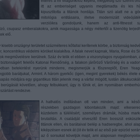
eltérés a mi világunkhoz képest, mégpedig szó szerint óriá
itt az emberiséget ugyanis megtámadta és kis hí
kipusztította a titánok hordája. Titán szó alatt ne a gö
mitológia entitásaira, illetve modernizált videójáté
verzióikra gondoljunk, hanem az anti-fitnesst s
dzó, csupasz emberalakokra, amik magassága a négy métertől a tizenötig terjedh
ek elő.
 kisebb országnyi területet százméteres kőfallal kerítenek körbe, a biztonság kedvé
, koncentrikus védelmi köröket kialakítva. A falak nevet kapnak, Maria, Rose és Si
tokok megművelésre kerülnek. Száz év telik el ebben a viszonylagos nyugalomban, 
ső biztonságért felelős Katonai Rendőrség, a falakon járőröző Várőrség és a vado
ódban betekintést nyerünk minderre, megismerjük a főszereplőt, Eren Yeage
gjobb barátjukat, Armint. A három gyerkőc (igen, megint gyerekek) békés élete 
sapás módjára egy gigantikus titán jelenik meg a várfal mögött, lustán átkukucskál
u berúgását követően, ahogy felbukkant, úgy is tűnik el, ám nyomában emberhú
észárlást rendezve.
A hathatós indításban ott van minden, ami a késő
részekben gazdagon kibontakozik majd: elkesered
küzdelem a túlélésért, személyes drámák, húsba mark
brutalitás. A családját elveszítő Eren bosszút esküszi
titánok ellen, és barátaival belép a hadseregbe, ahol ala
kiképzésen esnek át (öt év telik el az első pár epizód sorá
az ő sorsukat követjük majd, ami alaposan megbonyolód