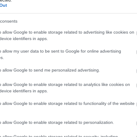
Out
consents
Tetszik
0
o allow Google to enable storage related to advertising like cookies on
evice identifiers in apps.
o allow my user data to be sent to Google for online advertising
s.
to allow Google to send me personalized advertising.
o allow Google to enable storage related to analytics like cookies on
evice identifiers in apps.
o allow Google to enable storage related to functionality of the website
Amerika
Trónok harca
Konvoj
Kapitány: A tél
4x01
katonája
o allow Google to enable storage related to personalization.
o allow Google to enable storage related to security, including