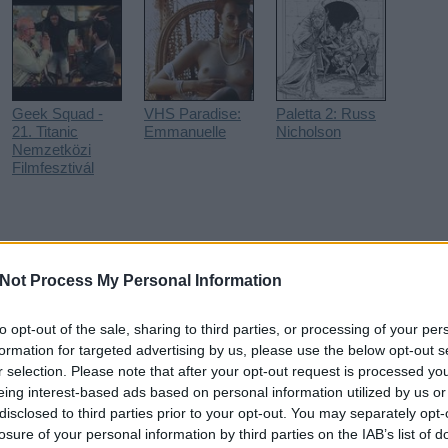
Geek Squad -
VHS Paradise:
Paletta 2: Russ
21. Titanic
Emmanuelle
Nicholson
Nemzetközi
Filmfesztivál
Not Process My Personal Information
to opt-out of the sale, sharing to third parties, or processing of your per
minősülnek, értük a
szolgáltatás technikai
üzemeltetője semmilyen felelősséget nem vállal, azokat nem ellenőrzi. Kifogás esetén ford
i tájékoztatóban
.
formation for targeted advertising by us, please use the below opt-out s
r selection. Please note that after your opt-out request is processed y
ROLL.BLOG.HU/
2013.06.25. 14:12:29
eing interest-based ads based on personal information utilized by us or
meknek, ami a Twilight volt a vámpírfilmeknek. "
disclosed to third parties prior to your opt-out. You may separately opt-
losure of your personal information by third parties on the IAB’s list of