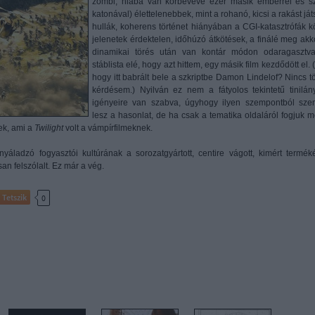
zombi, hiába van körbevéve ezer másik emberrel és s
katonával) élettelenebbek, mint a rohanó, kicsi a rakást já
hullák, koherens történet hiányában a CGI-katasztrófák kö
jelenetek érdektelen, időhúzó átkötések, a finálé meg akk
dinamikai törés után van kontár módon odaragasztv
stáblista elé, hogy azt hittem, egy másik film kezdődött el. 
hogy itt babrált bele a szkriptbe Damon Lindelof? Nincs t
kérdésem.) Nyilván ez nem a fátyolos tekintetű tinilán
igényeire van szabva, úgyhogy ilyen szempontból sze
lesz a hasonlat, de ha csak a tematika oldaláról fogjuk m
ek, ami a
Twilight
volt a vámpírfilmeknek.
yáladzó fogyasztói kultúrának a sorozatgyártott, centire vágott, kimért termék
an felszólalt. Ez már a vég.
Tetszik
0