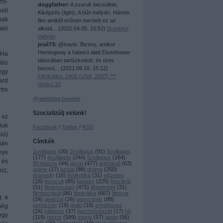
is-
doggfather:
A zsaruk becsülete,
ell
Kiképzés (light), A bűn mélyén. Három
nak
film amiből erősen merített ez az
aló
alkotá...
(
2022.04.05. 15:52
)
Brooklyn
mélyén
josé73:
@travis: Bizony, amikor
Hemingway a háború alatt Eisenhower
 Ha
táborában tartózkodott, és üres
lis
borosü...
(
2021.09.16. 15:12
)
egy
Filmkritika: 1408 (USA, 2007) ***
ard
Utolsó 20
tre
@geekblog tweetek
Szocializálj velünk!
 az
iuk
Facebook
/
Twitter
/
RSS
ió)
Címkék
mán
1csillagos
(
20
)
2csillagos
(
91
)
3csillagos
nyv
(
177
)
4csillagos
(
244
)
5csillagos
(
164
)
 és
80 klassix
(
44
)
akció
(
477
)
animáció
(
63
)
anime
(
17
)
ázsiai
(
88
)
dráma
(
250
)
oz,
dramedy
(
16
)
dvdkritika
(
31
)
előzetes
(
18
)
eurocult
(
85
)
fantasy
(
225
)
fesztivál
(
51
)
filmbemutató
(
475
)
filmelmélet
(
31
)
filmfesztivál
(
86
)
filmkritika
(
667
)
filmnoir
g a
(
34
)
geekzaj
(
26
)
geexcomix
(
88
)
gengszter
(
19
)
giallo
(
18
)
grindhouse
még
(
24
)
háborús
(
37
)
harcművészet
(
17
)
hír
egy
(
119
)
horror
(
589
)
interjú
(
57
)
japán
(
56
)