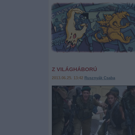
Z VILÁGHÁBORÚ
2013.06.25. 13:42
Rusznyák Csaba