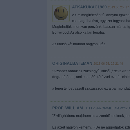
ATKAKUKAC1989
2013.06.25. 17:
A film megítélésén túl annyira igaza
csomagolhatóvá, egyszer fogyaszthat
Megtehetjük, mert van pénzünk. Lassan már az iga
Bollywood. Az alsó katlan legalja.
Az utolsó két mondat nagyon ütős.
ORIGINALBATEMAN
2013.06.25. 22:21:49
"A zsáner annak az zokniagyú, külső „értékekre” n
degradálódott, ami ellen 30-40 évvel ezelőtt cinik
a fején telibebaszott százasszög ez a pár mondat
PROF. WILLIAM
·
HTTP://PROFWILLIAM.WOR
"Z világháború majdnem az a zombifilmeknek, ami 
Ez azért nagyon kemény. :) De ne aggódjatok sztem