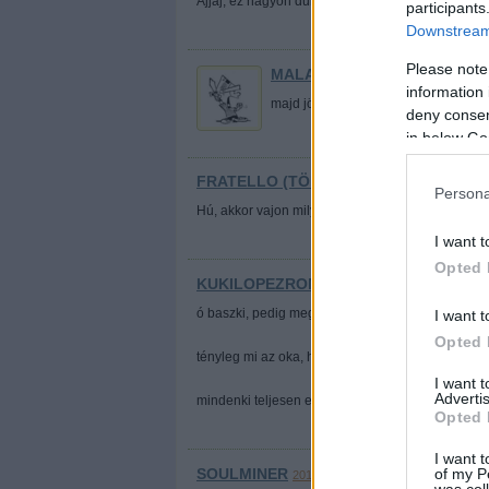
Ajjaj, ez nagyon durva. :S
participants
Downstream 
Please note
MALACHI
2013.06.25. 14:13:34
information 
majd jön valami új.
deny consent
in below Go
FRATELLO (TÖRÖLT)
2013.06.25. 14:34:29
Persona
Hú, akkor vajon milyen lehetett az "eredeti" verzi
I want t
Opted 
KUKILOPEZROMERO
2013.06.25. 14:36:32
ó baszki, pedig meg akartam nézni
I want t
Opted 
tényleg mi az oka, hogy folyamatosan szar filme
I want 
Advertis
mindenki teljesen elhülyült meg elbutult?
Opted 
I want t
of my P
SOULMINER
2013.06.25. 14:40:32
was col