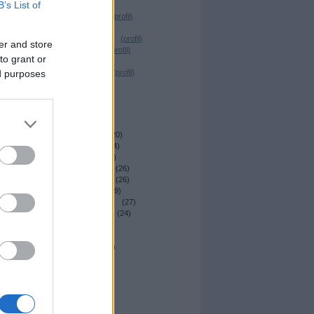
B’s List of
Desrix
(
profil
)
Magócs Dávid
(
profil
)
Elmeboy
(
profil
)
_Nagy Krisztián_
(
profil
)
er and store
Dr. Sick Fuck
(
profil
)
to grant or
T. Reiker
(
profil
)
ed purposes
Nemes András
(
profil
)
irkafirk
(
profil
)
Archívum
2014 április
(
22
)
2014 március
(
20
)
2014 február
(
24
)
2014 január
(
23
)
2013 december
(
26
)
2013 november
(
26
)
2013 október
(
29
)
2013 szeptember
(
27
)
2013 augusztus
(
24
)
2013 július
(
29
)
2013 június
(
27
)
2013 május
(
34
)
Tovább
...
Egyéb