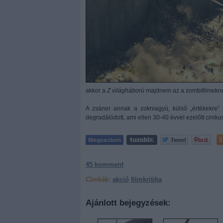
akkor a
Z világháború
majdnem az a zombifilmekn
A zsáner annak a zokniagyú, külső „értékekre” n
degradálódott, ami ellen 30-40 évvel ezelőtt cinikus
45
komment
Címkék:
akció
filmkritika
Ajánlott bejegyzések: