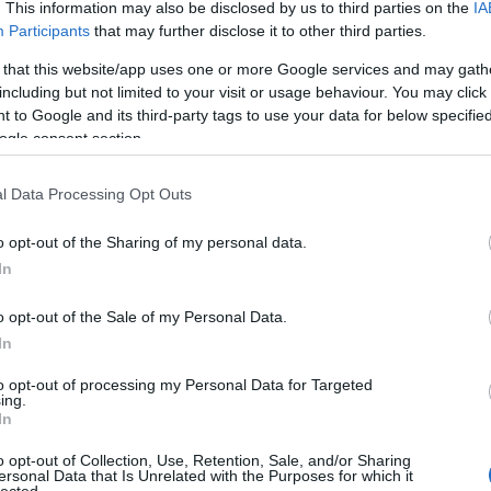
. This information may also be disclosed by us to third parties on the
IA
Participants
that may further disclose it to other third parties.
Válasz erre
 that this website/app uses one or more Google services and may gath
including but not limited to your visit or usage behaviour. You may click 
 to Google and its third-party tags to use your data for below specifi
ogle consent section.
Válasz erre
l Data Processing Opt Outs
ója a filmnek?
o opt-out of the Sharing of my personal data.
Válasz erre
In
o opt-out of the Sale of my Personal Data.
In
ket csinálnak mostanában?
to opt-out of processing my Personal Data for Targeted
ing.
In
Válasz erre
o opt-out of Collection, Use, Retention, Sale, and/or Sharing
ersonal Data that Is Unrelated with the Purposes for which it
lected.