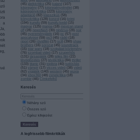
játék
(
20
)
játékajánló
(
19
)
játékelőzetes
záz
(
45
)
játékkritika
(
25
)
kaland
(
107
)
tszó
képregény
(
77
)
képregényelmélet
(
38
)
képregénykritika
(
223
)
képregény
zti
adaptáció
(
82
)
klasszikus
(
58
)
ora
könyvkritika
(
128
)
konzol
(
16
)
krimi
(
194
)
kungfu
(
59
)
kungfu kedd
(
15
)
a a
magyar
(
125
)
manga
(
18
)
mexican stand
(Ja,
off
(
28
)
newsflash
(
30
)
nindzsa
(
28
)
noir
(
45
)
nyereményjáték
(
16
)
pc
(
57
)
post
öbb
apocalypse
(
59
)
ps3
(
45
)
rádió
(
18
)
yok
riport
(
26
)
rövidfilm
(
17
)
scifi
(
390
)
shaw
brothers
(
16
)
sorozat
(
45
)
soundtrack
mét
(
15
)
star wars
(
18
)
szolgálati közlemény
eg,
(
76
)
szombati videó
(
17
)
szuperhős
(
131
)
társasjáték
(
28
)
teljes film
(
22
)
tévéelőzetes
(
27
)
tévékritika
(
84
)
thriller
(
133
)
titanic
(
31
)
toplista
(
40
)
tudósítás
(
51
)
vámpír
(
17
)
vicces videó
(
38
)
videó
évé
(
62
)
vígjáték
(
140
)
western
(
45
)
wuxia
(
34
)
xbox360
(
48
)
zenekritika
(
18
)
zombie
(
46
)
Címkefelhő
Keresés
Néhány szó
Összes szó
Egész kifejezést
A legfrissebb filmkritikák