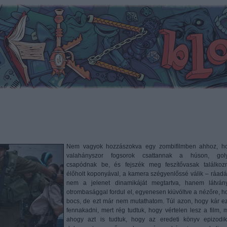
Nem vagyok hozzászokva egy zombifilmben ahhoz, h
valahányszor fogsorok csattannak a húson, gol
csapódnak be, és fejszék meg feszítővasak találkoz
élőholt koponyával, a kamera szégyenlőssé válik – ráadá
nem a jelenet dinamikáját megtartva, hanem látván
otrombasággal fordul el, egyenesen kiüvöltve a nézőre, h
bocs, de ezt már nem mutathatom. Túl azon, hogy kár e
fennakadni, mert rég tudtuk, hogy vértelen lesz a film, m
ahogy azt is tudtuk, hogy az eredeti könyv epizodik