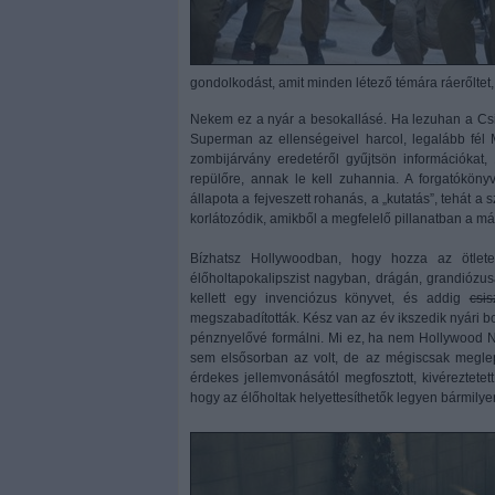
gondolkodást, amit minden létező témára ráerőltet, 
Nekem ez a nyár a besokallásé. Ha lezuhan a Csill
Superman az ellenségeivel harcol, legalább fél 
zombijárvány eredetéről gyűjtsön információkat,
repülőre, annak le kell zuhannia. A forgatókönyv
állapota a fejveszett rohanás, a „kutatás”, tehát a
korlátozódik, amikből a megfelelő pillanatban a 
Bízhatsz Hollywoodban, hogy hozza az ötlet
élőholtapokalipszist nagyban, drágán, grandiózus
kellett egy invenciózus könyvet, és addig
csis
megszabadították. Kész van az év ikszedik nyári 
pénznyelővé formálni. Mi ez, ha nem Hollywood 
sem elsősorban az volt, de az mégiscsak meglep
érdekes jellemvonásától megfosztott, kivéreztetet
hogy az élőholtak helyettesíthetők legyen bármilye