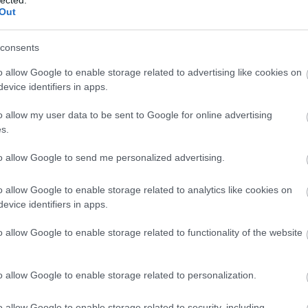
Out
Válasz erre
consents
U/
2013.06.25. 15:04:11
o allow Google to enable storage related to advertising like cookies on
evice identifiers in apps.
incs bonyolult cselekmény.
o allow my user data to be sent to Google for online advertising
Válasz erre
s.
.HU/
2013.06.25. 15:11:40
to allow Google to send me personalized advertising.
ikerekedik belőle egy nyári meglepetés. Azért továbbra is látni akarom a saját
o allow Google to enable storage related to analytics like cookies on
Válasz erre
evice identifiers in apps.
o allow Google to enable storage related to functionality of the website
mi a Twilight volt a vámpírfilmeknek"
ler-t látva és örülök, hogy nem kell látom a filmet ennek a tézisnek a megcáfolási
o allow Google to enable storage related to personalization.
Válasz erre
o allow Google to enable storage related to security, including