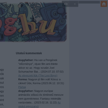
Utolsó kommentek
doggfather:
Ha van a Pengének
"előzménye", olyan film ami ihlette
akkor ez az. Hogy ezután Joel
ogy
Schumacher Bat...
(
2024.07.10. 07:02
)
yók
Az elveszett fiúk (The Lost Boys)
nak
Kerma:
Nagyon jó film volt! Kössz a
sul
cikket! Üdv, Kerma
(
2023.06.12. 10:31
)
yos
Párbaj
doggfather:
Nagyon európai
ogy
animációs stílusú és történetű messze
zen
nem gyerekmese. Fantasy minimális
int
varázslatta...
(
2023.02.16. 11:22
)
Az
us,
utolsó egyszarvú