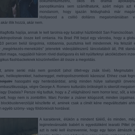
dokumentumszerű, okos és drámai apokalipsz
panoptikumára sem számíthatunk, azért mégis azt k
mondanom, hogy igazán feldughatná már magá
Hollywood a csillió dolláros megalomániában v
akár illik hozzá, akár nem.
agflotta hajója, annak le kell tarolnia egy tucatnyi háztömböt San Franciscóban.
Metropolisnak össze kell omlania. Ha Brad Pitt bejut egy városba, hogy a globá
 10 percen belül lángolnia, robbannia, pusztulnia kell mindennek. Ha felszáll 
 „megérkezés-menekülés” jelenetek videojátékszerű láncolatából áll, Pitt stand
 sztori maga, nagyjából három rövid dialógusra és két nyúlfarknyi akcióközbeni inzer
mágikus flashbackeknek köszönhetően áll össze a megoldás.
et, amire senki más nem gondolt (ahol ötlet=egy zsák lóvé). Megmutatni
an, helikopterekkel, hadsereggel, metropoliszromboló káosszal. Ehhez csak fogn
zolgatni
hasogatni egy hentesbárddal, amíg minden hülye sallangtól (invenc
bombasztikussága, végre George A. Romero kulturális örökségét is sikerült megalo
Nagy Diadala? Persze rég tudtuk, hogy a
Z világháború
nem horror lesz, sőt, a kö
ett, hogy nem is zombifilm. Marc Forster a zsáner kilúgozott, minden izgalmas
t blockbusterverzióját készítette el, aminek csak a címét kéne megváltoztatni ahh
n egyéb szörny- vagy földönkívüli hordával.
A karakterek, élükön a mindent túlélő, és minden, mé
legirrelevánsabb babért is egyedüliként learató Pittel (
azt is neki kell észrevennie, hogy egy falon átmászik 