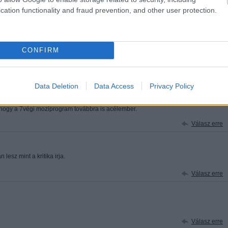
cation functionality and fraud prevention, and other user protection.
ós filmek érdekeltek :)
CONFIRM
Válasz erre
Data Deletion
Data Access
Privacy Policy
21
 bármely michael gay-féle transformers film (mondjuk az első kivételével) csak roboto
gyhogy a 7végi moziprogram továbbra is acélember.
Válasz erre
 lesz mint a kritika irja.
Válasz erre
Válasz erre