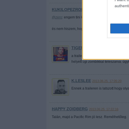
authenti
KUKILOPEZROMERO
2013.06.25. 15:53:40
@zero
: engem tini koromban csak a véres, gyilkol
és nem hiszem, hogy velem van a gond
TIGER WOODS
2013.06.25. 16:59:
a trailer alapján úgy nézett ki, mint
helyett cgi zombikkal teleszarva. ú
K.LESLEE
2013.06.25. 17:05:20
Ennek a traileren is latszott hogy olyan
HAPPY ZOIDBERG
2013.06.25. 17:22:16
Talán, majd a Pacific Rim jó lesz. Remélhetőleg.