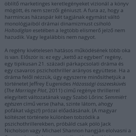
öblítő marketinges keretlegényeket vizionál a könyv
mögött, és nem szerzői géniuszt. A fura az, hogy a
harmincas házaspár két tagjának egymást váltó
monológjaiból drámai dinamizmust csiholó
Holtodiglan
esetében a legtöbb elismerő jelző nem
hazudik. Vagy legalábbis nem nagyot.
A regény kivételesen hatásos működésének több oka
is van. Először is: ez egy „kettő az egyben” regény,
egy tipikusan 21. századi párkapcsolati dráma és
egy csavaros pszichothriller arányos együttese. Ha a
dráma felől nézzük, úgy egyszerre minősíthetjük a
történetet Jeffrey Eugenides
Házassági összeesküvés
(
The Marriage Plot
, 2011) című regénye thrillerrel
elegyített változatának vagy Szabó Lőrinc
Semmiért
egészen
című verse (haha, szinte látom, ahogy
pofákat vágsz!) prózai előadásának. (A magyar
költészet története különben tobzódik a
pszichothrillerekben, próbáld csak pölö Jack
Nicholson vagy Michael Shannon hangján elolvasni a