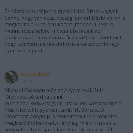
És köszönöm szépen a gratulációt. Biztos vagyok
benne, hogy van az az összeg, amiért Dávid Veron is
megkapná a King-dedikációt (ráadásul nem is
menne rossz helyre, mostanában csak az
adakozásairól olvastam a fickónak), de azért lehet,
hogy csúnyán mellétrafálnánk a célcsoportot egy
ilyen furfanggal.
napocskin9
13 éve
Michael Shannon még az Anyám tyúkját is
félelmetessé tudná tenni.
Jó volt ez a könyv nagyon, utána elolvastam még a
másik kettőt is gyorsan, amit írt. Borzasztó
hatásosan adagolja a cselekményt és a mögötte
megbúvó indítékokat. (Tényleg, miért írnak rá a
könyvekre ilyen ajánlókat? Van, aki még bedől