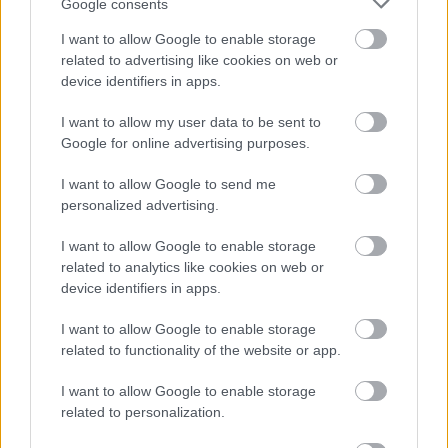
Google consents
effektusában keresném a regény lényegét. Fogjuk föl
inkább úgy, hogy Flynn egyszerűen csak
I want to allow Google to enable storage
végiggombolyította azt a szálat, amit mi egy-egy
related to advertising like cookies on web or
ösztönösen előtoluló, „te mindig”-kezdetű
device identifiers in apps.
szurkapiszkával fölveszünk. Úgyhogy nekünk már
nem kell. A Holtodiglan ugyanis megmutatta, hol
I want to allow my user data to be sent to
lehet a vége a pitiáner torzsalkodásnak.
Google for online advertising purposes.
*Flynn könyvében ugyan nincs King-ajánló, de
I want to allow Google to send me
lehetne!
personalized advertising.
I want to allow Google to enable storage
related to analytics like cookies on web or
device identifiers in apps.
Címkék:
thriller
könyvkritika
dráma
I want to allow Google to enable storage
related to functionality of the website or app.
I want to allow Google to enable storage
related to personalization.
Ajánlott bejegyzések: