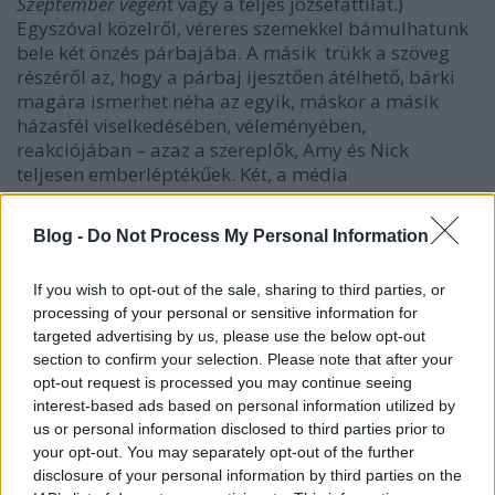
Szeptember végén
t vagy a teljes józsefattilát.)
Egyszóval közelről, véreres szemekkel bámulhatunk
bele két önzés párbajába. A másik trükk a szöveg
részéről az, hogy a párbaj ijesztően átélhető, bárki
magára ismerhet néha az egyik, máskor a másik
házasfél viselkedésében, véleményében,
reakciójában – azaz a szereplők, Amy és Nick
teljesen emberléptékűek. Két, a média
digitalizálódásának sodrában állástalanná lett, New
Yorkból Tom Sawyer háza tájára költöző, szülői
Blog -
Do Not Process My Personal Information
segítséggel némileg deformált lelkivilágú újságíró
(gazdag-szegény, városi-vidéki, akkurátus-hanyag,
If you wish to opt-out of the sale, sharing to third parties, or
keményen küzdő-elkényeztetett stb.) egymásnak
processing of your personal or sensitive information for
feszülését követhetjük figyelemmel, egészen addig,
targeted advertising by us, please use the below opt-out
amíg a metaforikus vérszívásból a vérontás nagyon
section to confirm your selection. Please note that after your
is valóságos eseménye, célja bontakozik ki. Pedig ők
opt-out request is processed you may continue seeing
annyira összeillettek… Őket egymásnak teremtette
interest-based ads based on personal information utilized by
az élet!
us or personal information disclosed to third parties prior to
your opt-out. You may separately opt-out of the further
Amellett, hogy átélhetősége miatt akár
disclosure of your personal information by third parties on the
katartikusnak is mondható (a feleségnek a „jó fej