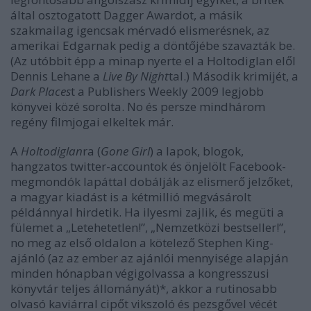
által osztogatott Dagger Awardot, a másik
szakmailag igencsak mérvadó elismerésnek, az
amerikai Edgarnak pedig a döntőjébe szavazták be.
(Az utóbbit épp a minap nyerte el a Holtodiglan elől
Dennis Lehane a
Live By Night
tal.) Második krimijét, a
Dark Places
t a Publishers Weekly 2009 legjobb
könyvei közé sorolta. No és persze mindhárom
regény filmjogai elkeltek már.
A
Holtodiglan
ra (
Gone Girl
) a lapok, blogok,
hangzatos twitter-accountok és önjelölt Facebook-
megmondók lapáttal dobálják az elismerő jelzőket,
a magyar kiadást is a kétmillió megvásárolt
példánnyal hirdetik. Ha ilyesmi zajlik, és megüti a
fülemet a „Letehetetlen!”, „Nemzetközi bestseller!”,
no meg az első oldalon a kötelező Stephen King-
ajánló (az az ember az ajánlói mennyisége alapján
minden hónapban végigolvassa a kongresszusi
könyvtár teljes állományát)*, akkor a rutinosabb
olvasó kaviárral cipőt vikszoló és pezsgővel vécét