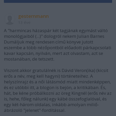
gesternmann
13 éve
A "harmincas házaspár két tagjának egymást váltó
monológjaiból (...)" dologról nekem Julian Barnes
Dumáljuk meg rendesen című könyve jutott
eszembe a több nézőpontból előadott párkapcsolati
kavar kapcsán, nyilván, mert azt olvastam, azt se
mostanában, de tetszett.
Viszont akkor gratulálnék is Dávid Veron(ika) (kicsit
erős a név, meg kell hagyni) történeteihez. A
helyszínrajz és a női látásmód miatt mindenképpen,
és ez utóbbi itt, a blogon is bejön, a kritikában. És,
hát, be kéne próbálkozni az öreg Kingnél (erős név az
is, hehe, főleg nálunk) egy kábé összefoglalóval, és
egy két-három oldalas, inkább amolyan miliő-
ábrázoló "jelenet"-fordítással.