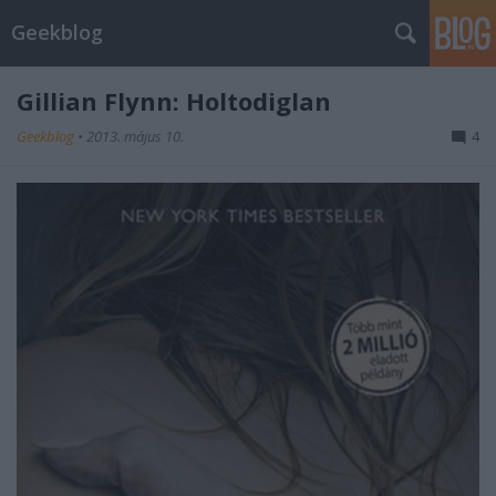
Geekblog
Gillian Flynn: Holtodiglan
Geekblog
•
2013. május 10.
4