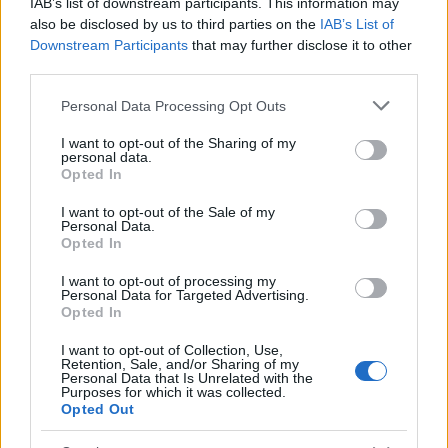
IAB’s list of downstream participants. This information may
csaj” legendáját összefoglaló eszmefuttatása bízvást
also be disclosed by us to third parties on the
IAB’s List of
lehetne a 21. század nőneműinek háziáldása), a
Downstream Participants
that may further disclose it to other
történetet sajátos módon áthatja valamiféle ádáz
third parties.
humor. Az olvasó a „bárcsak én is megcsináltam
Please note that this website/app uses one or more Google
volna” felszabadító kárörömével nyihog föl, amikor
Personal Data Processing Opt Outs
services and may gather and store information including but
egyik-másik fél ravaszul és méltón megtorolja a
not limited to your visit or usage behaviour. You may click to
I want to opt-out of the Sharing of my
másik kisebb-nagyobb (de legtöbbször azért
personal data.
grant or deny consent to Google and its third-party tags to
hétköznapi) aljasságát. (E mögött is a remekül
Opted In
use your data for below specified purposes in below Google
megírt szöveg egy fondorlatos mechanizmusa áll, az,
consent section.
I want to opt-out of the Sale of my
hogy szinte végig képes pingpongozni az olvasó
Personal Data.
rokonszenvével, ide-oda dobálni azt a két főhős
Opted In
között.) Az öröm ugyanakkor nem tartós, mivel (mint
ahogy korábban is emlegettem) az egész ügyben van
I want to opt-out of processing my
Personal Data for Targeted Advertising.
annyi ismerős elem, hogy mostantól bármilyen
Opted In
idillinek indult vagy annak tűnő kapcsolathoz
könnyedén társíthassunk egy pesszimista olvasatot.
I want to opt-out of Collection, Use,
Retention, Sale, and/or Sharing of my
Így aztán még az az érzelgősség határát súroló
Personal Data that Is Unrelated with the
köszönetnyilvánítás is baljós kicsengésű lesz, amit
Purposes for which it was collected.
Opted Out
Flynn a kötet végén a férjének címez. Ami engem
illet, mégse az illúziókba klumpával beletaposás