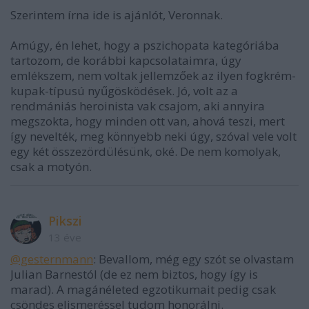
Szerintem írna ide is ajánlót, Veronnak.
Amúgy, én lehet, hogy a pszichopata kategóriába
tartozom, de korábbi kapcsolataimra, úgy
emlékszem, nem voltak jellemzőek az ilyen fogkrém-
kupak-típusú nyűgösködések. Jó, volt az a
rendmániás heroinista vak csajom, aki annyira
megszokta, hogy minden ott van, ahová teszi, mert
így nevelték, meg könnyebb neki úgy, szóval vele volt
egy két összezördülésünk, oké. De nem komolyak,
csak a motyón.
Pikszi
13 éve
@gesternmann
: Bevallom, még egy szót se olvastam
Julian Barnestól (de ez nem biztos, hogy így is
marad). A magánéleted egzotikumait pedig csak
csöndes elismeréssel tudom honorálni.