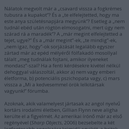
Nálatok megvolt már a „csavard vissza a fogkrémes
tubusra a kupakot”? És a „te elfelejtetted, hogy ma
este anya születésnapjára megyünk”? Esetleg a „nem
tudnál ebéd után rögtön elmosogatni, mert úgy nem
szárad rá a maradék”? A „már megint elfelejtetted a
tejet, ugye?” És a „már megint”-ek, „te mindig”-ek,
„nem igaz, hogy”-ok sorjázását legalább egyszer
zártad már az epéd mélyéről fölfakadó mosollyal
tálalt „meg tudnálak fojtani, amikor ilyeneket
mondasz”-szal? Ha a fenti kérdésekre kivétel nélkül
dehoggyal válaszoltál, akkor a) nem vagy emberi
életforma, b) potenciális pszichopata vagy, c) mars
vissza a „Mi a kedvesemmel örök lelkitársak
vagyunk!” fórumba.
Azoknak, akik valamelyest jártasak az angol nyelvű
kortárs irodalmi életben, Gillian Flynn neve aligha
kerülte el a figyelmét. Az amerikai írónő már az első
regényével (
Sharp Objects
, 2006) bezsebelte a két
legfontosabb angolszász krimidíj egyikét, a britek