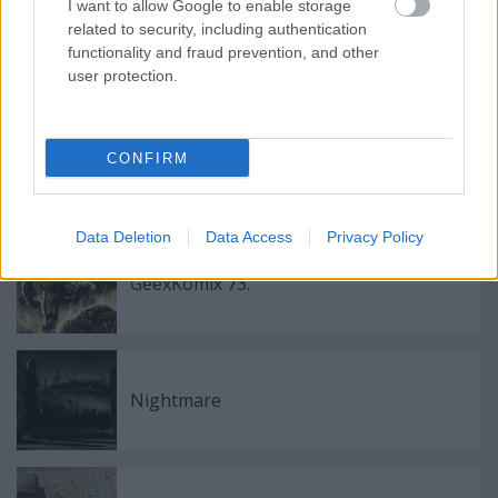
I want to allow Google to enable storage
related to security, including authentication
Párbaj
functionality and fraud prevention, and other
user protection.
CONFIRM
Batman: Strange Days
Data Deletion
Data Access
Privacy Policy
GeexKomix 73.
Nightmare