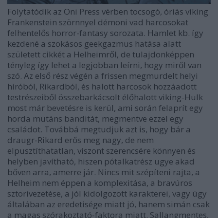
Folytatódik az Oni Press vérben tocsogó, óriás viking
Frankenstein szörnnyel démoni vad harcosokat
felhentelős horror-fantasy sorozata. Hamlet kb. így
kezdené a szokásos geekgazmus hatása alatt
született cikkét a Helheimről, de tulajdonképpen
tényleg így lehet a legjobban leírni, hogy miről van
szó. Az első rész végén a frissen megmurdelt helyi
híróból, Rikardból, és halott harcosok hozzáadott
testrészeiből összebarkácsolt élőhalott viking-Hulk
most már bevetésre is kerül, ami során felaprít egy
horda mutáns banditát, megmentve ezzel egy
családot. Továbbá megtudjuk azt is, hogy bár a
draugr-Rikard erős meg nagy, de nem
elpusztíthatatlan, viszont szerencsére könnyen és
helyben javítható, hiszen pótalkatrész ugye akad
bőven arra, amerre jár. Nincs mit szépíteni rajta, a
Helheim nem éppen a komplexitása, a bravúros
sztorivezetése, a jól kidolgozott karakterei, vagy úgy
általában az eredetisége miatt jó, hanem simán csak
a magas szórakoztató-faktora miatt. Sallangmentes,