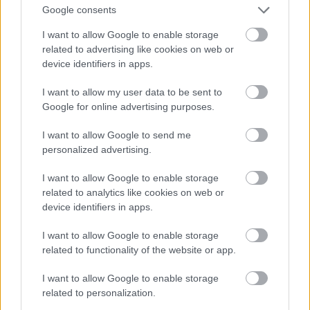
büszkeségei, hősei, inspirációi lesznek. Ugrás a
Google consents
jelenbe: újabb világválság van, az egykori hősök
tanácstalanul nézik, ahogy a világ szétesik
I want to allow Google to enable storage
körülöttük, miközben csak annyit tehetnek, hogy
related to advertising like cookies on web or
megalomániás gonosztevőket ütlegelnek – az új
device identifiers in apps.
generáció hősei pedig kicsinyesek,
szenzációhajhászok, önzők és gyávák. Millar éles
I want to allow my user data to be sent to
kontrasztot rajzol aközött, hogy milyennek kellene
Google for online advertising purposes.
lennie Amerikának (illetve milyen volt egykor), és
I want to allow Google to send me
milyen valójában. A szuperhősök, akik közel egy
personalized advertising.
évszázadon át harcoltak a mostanra megkopott és
elkorcsosult ideákért, lassan a nemzettel együtt
I want to allow Google to enable storage
degradálódnak. A fő konfliktus két testvér közt
related to analytics like cookies on web or
látszik kialakulni: egyikük maradna a hagyományos
device identifiers in apps.
szuperhősködésnél, azokra bízva a világ sorsát,
akiket a nép megválasztott vezetőinek, a másik
I want to allow Google to enable storage
maga venné kézbe a dolgokat. Millar jól építi fel a
related to functionality of the website or app.
sztorit, érdekesek a karakterei, és ha következetesen
végigviszi a képregény fő motívumait, és nem
I want to allow Google to enable storage
bagatellizálja el az egészet egy szimpla hős-gonosz
related to personalization.
harcra, akkor ebből valami nagyon jó is kisülhet. A