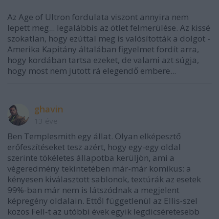
Az Age of Ultron fordulata viszont annyira nem
lepett meg... legalábbis az ötlet felmerülése. Az kissé
szokatlan, hogy ezúttal meg is valósították a dolgot -
Amerika Kapitány általában figyelmet fordít arra,
hogy kordában tartsa ezeket, de valami azt súgja,
hogy most nem jutott rá elegendő embere...
ghavin
13 éve
Ben Templesmith egy állat. Olyan elképesztő
erőfeszítéseket tesz azért, hogy egy-egy oldal
szerinte tökéletes állapotba kerüljön, ami a
végeredmény tekintetében már-már komikus: a
kényesen kiválasztott sablonok, textúrák az esetek
99%-ban már nem is látszódnak a megjelent
képregény oldalain. Ettől függetlenül az Ellis-szel
közös Fell-t az utóbbi évek egyik legdicséretesebb