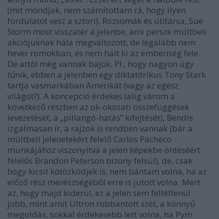
(mit mondjak, nem számítottam rá, hogy ilyen
fordulatot vesz a sztori). Rozsomák és útitársa, Sue
Storm most visszatér a jelenbe, ami persze múltbeli
akciójuknak hála megváltozott, de legalább nem
hever romokban, és nem halt ki az emberiség fele.
De attól még vannak bajok. Pl., hogy nagyon úgy
tűnik, ebben a jelenben egy diktatórikus Tony Stark
tartja vasmarkában Amerikát (vagy az egész
világot?). A koncepció érdekes (alig várom a
következő részben az ok-okozati összefüggések
levezetését, a „pillangó-hatás” kifejtését), Bendis
izgalmasan ír, a rajzok is rendben vannak (bár a
múltbeli jelenetekért felelő Carlos Pacheco
munkájához viszonyítva a jelen képekbe öntéséért
felelős Brandon Peterson bizony felsül), de, csak
hogy kicsit kötözködjek is, nem bántam volna, ha az
előző rész merészségéből erre is jutott volna. Mert
az, hogy majd kiderül, ez a jelen sem feltétlenül
jobb, mint amit Ultron robbantott szét, a könnyű
megoldás, sokkal érdekesebb lett volna, ha Pym