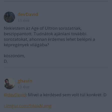
devDavid
13 éve
Nekiestem az Age of Ultron sorozatnak,
beszippantott. Tudnátok ajánlani további
sorozatokat, ahonnan érdemes lehet belépni a
képregények világába?
köszönöm,
D.
ghavin
13 éve
@devDavid
: Mivel a kérdésed sem volt túl konkrét :D
i.imgur.com/9ApkN.png