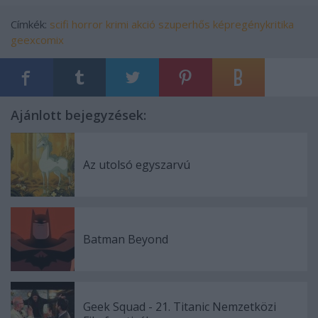
Címkék:
scifi
horror
krimi
akció
szuperhős
képregénykritika
geexcomix
Ajánlott bejegyzések:
Az utolsó egyszarvú
Batman Beyond
Geek Squad - 21. Titanic Nemzetközi