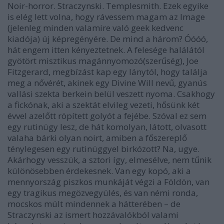
Noir-horror. Straczynski. Templesmith. Ezek egyike
is elég lett volna, hogy rávessem magam az Image
(jelenleg minden valamire való geek kedvenc
kiadója) új képregényére. De mind a három? Óóóó,
hát engem itten kényeztetnek. A felesége halálától
gyötört misztikus magánnyomozó(szerűség), Joe
Fitzgerard, megbízást kap egy lánytól, hogy találja
meg a nővérét, akinek egy Divine Will nevű, gyanús
vallási szekta berkein belül veszett nyoma. Csakhogy
a fickónak, aki a szektát elvileg vezeti, hősünk két
évvel azelőtt röpített golyót a fejébe. Szóval ez sem
egy rutinügy lesz, de hát komolyan, látott, olvasott
valaha bárki olyan noirt, amiben a főszereplő
ténylegesen egy rutinüggyel birkózott? Na, ugye.
Akárhogy vesszük, a sztori így, elmesélve, nem tűnik
különösebben érdekesnek. Van egy kopó, aki a
mennyország piszkos munkáját végzi a Földön, van
egy tragikus megözvegyülés, és van némi ronda,
mocskos múlt mindennek a hátterében – de
Straczynski az ismert hozzávalókból valami