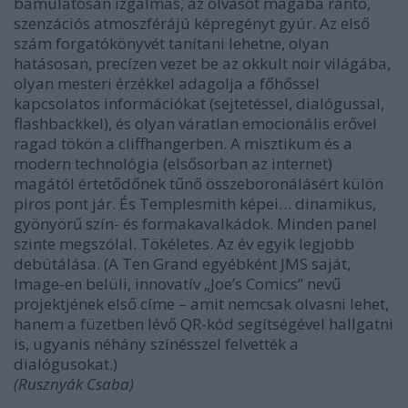
bámulatosan izgalmas, az olvasót magába rántó,
szenzációs atmoszférájú képregényt gyúr. Az első
szám forgatókönyvét tanítani lehetne, olyan
hatásosan, precízen vezet be az okkult noir világába,
olyan mesteri érzékkel adagolja a főhőssel
kapcsolatos információkat (sejtetéssel, dialógussal,
flashbackkel), és olyan váratlan emocionális erővel
ragad tökön a cliffhangerben. A misztikum és a
modern technológia (elsősorban az internet)
magától értetődőnek tűnő összeboronálásért külön
piros pont jár. És Templesmith képei… dinamikus,
gyönyörű szín- és formakavalkádok. Minden panel
szinte megszólal. Tökéletes. Az év egyik legjobb
debütálása. (A Ten Grand egyébként JMS saját,
Image-en belüli, innovatív „Joe’s Comics” nevű
projektjének első címe – amit nemcsak olvasni lehet,
hanem a füzetben lévő QR-kód segítségével hallgatni
is, ugyanis néhány színésszel felvették a
dialógusokat.)
(Rusznyák Csaba)