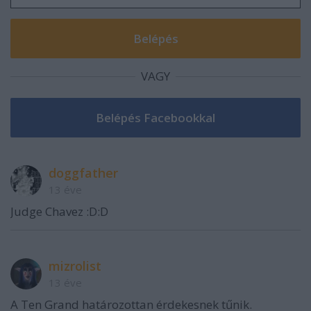
VAGY
doggfather
13 éve
Judge Chavez :D:D
mizrolist
13 éve
A Ten Grand határozottan érdekesnek tűnik.