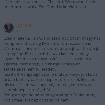
kísérletének tartom, s a Choker-t, Wormwood-ot is
imádtam, szóval a Ten Grand is kötelező volt.
jocibmx
13 éve
Ezen a héten a Ten Grand akkorát ütött mint egy ház.
Templesmithet meg JMS-t is bírom, szóval én is
vártam de ennyire nem számítottam jóra. Durván jó
képregény. Bár azt azért hozzá kell tenni, hogy
egyenlőre itt is a megvalósítás viszi el a vállán az
egészet, mert ahogy a cíkk írja is maga az
alapfelállás nem túl eredeti.
Kicsit off: Rengeteg hasonló műfajú könyv jön ki, az
urban fantasy baromi népszerű, én is sok ilyesmit
olvasok, és durva, hogy még mindig nem vesztett
semmit népszerűségéből.
Pedig azt gondolnánk, hogy a vámpír őrület után,
kicsit megunják az olvasók, de nem.