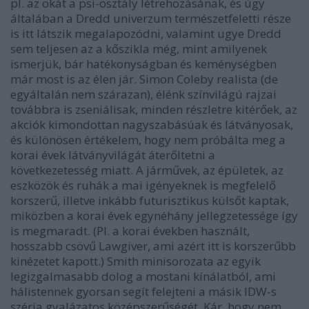
pl. az okát a psi-osztály létrehozásának, és úgy
általában a Dredd univerzum természetfeletti része
is itt látszik megalapozódni, valamint ugye Dredd
sem teljesen az a kőszikla még, mint amilyenek
ismerjük, bár hatékonyságban és keménységben
már most is az élen jár. Simon Coleby realista (de
egyáltalán nem szárazan), élénk színvilágú rajzai
továbbra is zseniálisak, minden részletre kitérőek, az
akciók kimondottan nagyszabásúak és látványosak,
és különösen értékelem, hogy nem próbálta meg a
korai évek látványvilágát áterőltetni a
következetesség miatt. A járművek, az épületek, az
eszközök és ruhák a mai igényeknek is megfelelő
korszerű, illetve inkább futurisztikus külsőt kaptak,
miközben a korai évek egynéhány jellegzetessége így
is megmaradt. (Pl. a korai években használt,
hosszabb csövű Lawgiver, ami azért itt is korszerűbb
kinézetet kapott.) Smith minisorozata az egyik
legizgalmasabb dolog a mostani kínálatból, ami
hálistennek gyorsan segít felejteni a másik IDW-s
széria gyalázatos középszerűségét. Kár, hogy nem