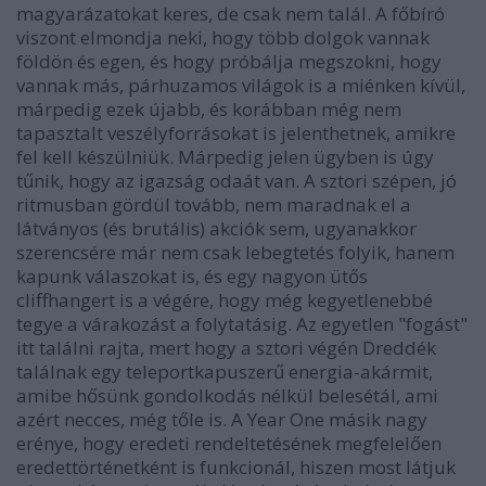
magyarázatokat keres, de csak nem talál. A főbíró
viszont elmondja neki, hogy több dolgok vannak
földön és egen, és hogy próbálja megszokni, hogy
vannak más, párhuzamos világok is a miénken kívül,
márpedig ezek újabb, és korábban még nem
tapasztalt veszélyforrásokat is jelenthetnek, amikre
fel kell készülniük. Márpedig jelen ügyben is úgy
tűnik, hogy az igazság odaát van. A sztori szépen, jó
ritmusban gördül tovább, nem maradnak el a
látványos (és brutális) akciók sem, ugyanakkor
szerencsére már nem csak lebegtetés folyik, hanem
kapunk válaszokat is, és egy nagyon ütős
cliffhangert is a végére, hogy még kegyetlenebbé
tegye a várakozást a folytatásig. Az egyetlen "fogást"
itt találni rajta, mert hogy a sztori végén Dreddék
találnak egy teleportkapuszerű energia-akármit,
amibe hősünk gondolkodás nélkül belesétál, ami
azért necces, még tőle is. A Year One másik nagy
erénye, hogy eredeti rendeltetésének megfelelően
eredettörténetként is funkcionál, hiszen most látjuk