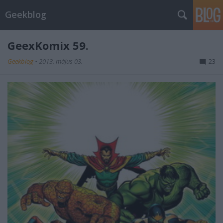
Geekblog
GeexKomix 59.
Geekblog
•
2013. május 03.
23