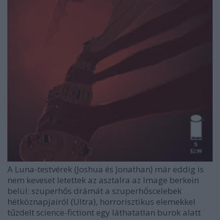
A Luna-testvérek (Joshua és Jonathan) már eddig is
nem keveset letettek az asztalra az Image berkein
belül: szuperhős drámát a szuperhőscelebek
hétköznapjairól (Ultra), horrorisztikus elemekkel
tűzdelt science-fictiont egy láthatatlan burok alatt