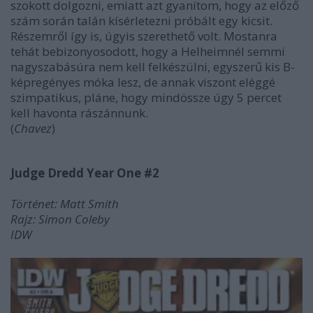
szokott dolgozni, emiatt azt gyanítom, hogy az előző
szám során talán kísérletezni próbált egy kicsit.
Részemről így is, úgyis szerethető volt. Mostanra
tehát bebizonyosodott, hogy a Helheimnél semmi
nagyszabásúra nem kell felkészülni, egyszerű kis B-
képregényes móka lesz, de annak viszont eléggé
szimpatikus, pláne, hogy mindössze úgy 5 percet
kell havonta rászánnunk.
(
Chavez
)
Judge Dredd Year One #2
Történet: Matt Smith
Rajz: Simon Coleby
IDW