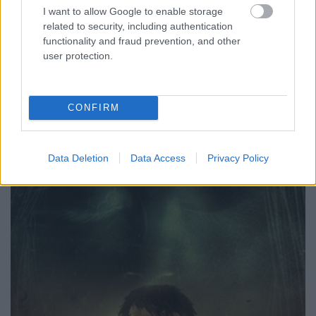
kezdet mindenestre ígéretes, Frank Quitely rajzai
I want to allow Google to enable storage
pedig nagyszerűek.
related to security, including authentication
(Rusznyák Csaba)
functionality and fraud prevention, and other
user protection.
Ten Grand #1
CONFIRM
Történet: J. Michael Straczynski
Rajz: Ben Templesmith
Image Comics
Data Deletion
Data Access
Privacy Policy