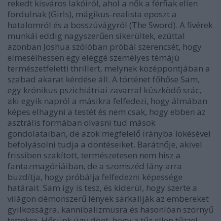
rekedt kisváros lakóiról, ahol a nők a férfiak ellen
fordulnak (Girls), mágikus-realista eposzt a
hatalomról és a bosszúvágyról (The Sword). A fivérek
munkái eddig nagyszerűen sikerültek, ezúttal
azonban Joshua szólóban próbál szerencsét, hogy
elmesélhessen egy eléggé személyes témájú
természetfeletti thrillert, melynek középpontjában a
szabad akarat kérdése áll. A történet főhőse Sam,
egy krónikus pszichiátriai zavarral küszködő srác,
aki egyik napról a másikra felfedezi, hogy álmában
képes elhagyni a testét és nem csak, hogy ebben az
asztrális formában olvasni tud mások
gondolataiban, de azok megfelelő irányba lökésével
befolyásolni tudja a döntéseiket. Barátnője, akivel
frissiben szakított, természetesen nem hisz a
fantazmagóriáiban, de a szomszéd lány arra
buzdítja, hogy próbálja felfedezni képessége
határait. Sam így is tesz, és kiderül, hogy szerte a
világon démonszerű lények sarkallják az embereket
gyilkosságra, kannibalizmusra és hasonlóan szörnyű
tettekre. Hősünk úgy dönt, hogy a tűz ellen tűzzel