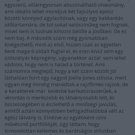
egyszerű, villámgyorsan abszolválható olvasmány,
ami ideális lehet mondjuk két fajsúlyos eposz
közötti könnyed agylazítónak, vagy egy kakkantás
időtartamára, de túl sokat valószínűleg nem fognak,
mivel nem is tudnak kihozni belőle a jövőben. De ez
nem baj. A második szám még gyorsabban
kivégezhető, mint az első, hiszen csak az egyetlen
hent maga 6 oldalt foglal el, és ezen kívül sem egy
szószátyár képregény, ugyanakkor azzal sem lehet
vádolni, hogy nem is halad a történet. Ami
számomra meglepő, hogy a két szám között jól
láthatóan forrt egy nagyot Joëlle Jones stílusa, mert
ugyan még mindig maradtak a rajzfilmes rajzok, de
a karakterek már kevésbé karikatúraszerűek, a
vérontás is merészebb és látványosabb lett, és
összességében is észlelhető a minőségi javulás,
amitől aztán könnyebben befogadhatóbbá vált az
egész látvány is. Elnézve az egyébként csini
művésznő portfólióját, úgy láttam, hogy
kimondottan kellemes és barátságos stílusban