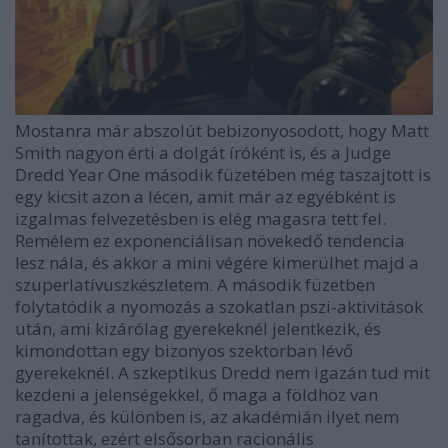
Mostanra már abszolút bebizonyosodott, hogy Matt
Smith nagyon érti a dolgát íróként is, és a Judge
Dredd Year One második füzetében még taszajtott is
egy kicsit azon a lécen, amit már az egyébként is
izgalmas felvezetésben is elég magasra tett fel.
Remélem ez exponenciálisan növekedő tendencia
lesz nála, és akkor a mini végére kimerülhet majd a
szuperlatívuszkészletem. A második füzetben
folytatódik a nyomozás a szokatlan pszi-aktivitások
után, ami kizárólag gyerekeknél jelentkezik, és
kimondottan egy bizonyos szektorban lévő
gyerekeknél. A szkeptikus Dredd nem igazán tud mit
kezdeni a jelenségekkel, ő maga a földhöz van
ragadva, és különben is, az akadémián ilyet nem
tanítottak, ezért elsősorban racionális