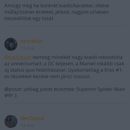
Amúgy meg ha konkrét kiadó/karakter, illetve
műfaj/zsáner érdekel, jelezd, nagyon szívesen
összeállítok egy listát.
mizrolist
13 éve
@devDavid
: nemrég mindkét nagy kiadó rebootolta
az univerzumait; a DC teljesen, a Marvel inkább csak
új status quo felállításával. Gyakorlatilag a friss #1-
es részekkel kezdve nem jársz rosszul.
@poszt: utólag jutott eszembe: Superior Spider-Man
#9? :)
devDavid
13 éve