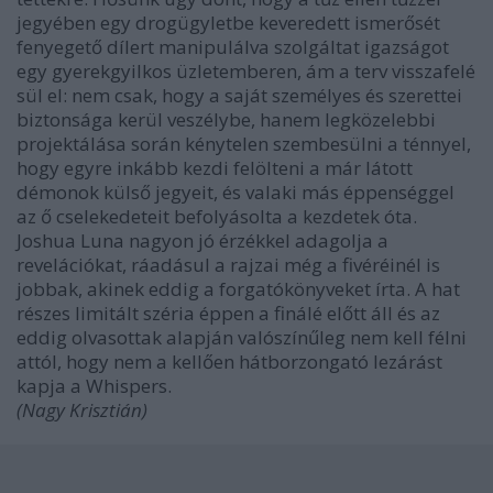
jegyében egy drogügyletbe keveredett ismerősét
fenyegető dílert manipulálva szolgáltat igazságot
egy gyerekgyilkos üzletemberen, ám a terv visszafelé
sül el: nem csak, hogy a saját személyes és szerettei
biztonsága kerül veszélybe, hanem legközelebbi
projektálása során kénytelen szembesülni a ténnyel,
hogy egyre inkább kezdi felölteni a már látott
démonok külső jegyeit, és valaki más éppenséggel
az ő cselekedeteit befolyásolta a kezdetek óta.
Joshua Luna nagyon jó érzékkel adagolja a
revelációkat, ráadásul a rajzai még a fivéréinél is
jobbak, akinek eddig a forgatókönyveket írta. A hat
részes limitált széria éppen a finálé előtt áll és az
eddig olvasottak alapján valószínűleg nem kell félni
attól, hogy nem a kellően hátborzongató lezárást
kapja a Whispers.
(Nagy Krisztián)