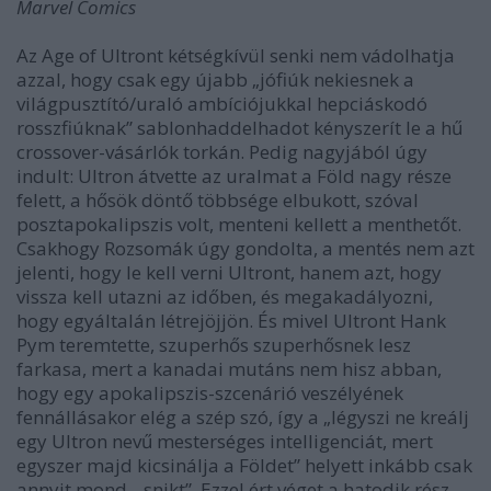
Marvel Comics
Az Age of Ultront kétségkívül senki nem vádolhatja
azzal, hogy csak egy újabb „jófiúk nekiesnek a
világpusztító/uraló ambíciójukkal hepciáskodó
rosszfiúknak” sablonhaddelhadot kényszerít le a hű
crossover-vásárlók torkán. Pedig nagyjából úgy
indult: Ultron átvette az uralmat a Föld nagy része
felett, a hősök döntő többsége elbukott, szóval
posztapokalipszis volt, menteni kellett a menthetőt.
Csakhogy Rozsomák úgy gondolta, a mentés nem azt
jelenti, hogy le kell verni Ultront, hanem azt, hogy
vissza kell utazni az időben, és megakadályozni,
hogy egyáltalán létrejöjjön. És mivel Ultront Hank
Pym teremtette, szuperhős szuperhősnek lesz
farkasa, mert a kanadai mutáns nem hisz abban,
hogy egy apokalipszis-szcenárió veszélyének
fennállásakor elég a szép szó, így a „légyszi ne kreálj
egy Ultron nevű mesterséges intelligenciát, mert
egyszer majd kicsinálja a Földet” helyett inkább csak
annyit mond, „snikt”. Ezzel ért véget a hatodik rész