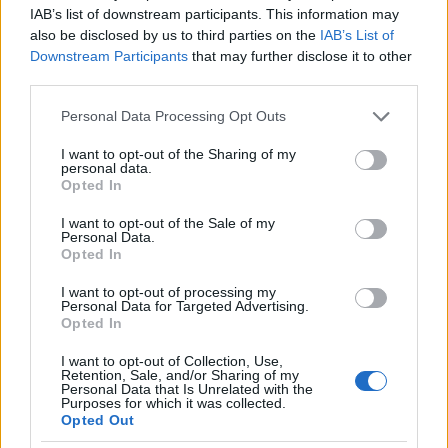
IAB’s list of downstream participants. This information may
also be disclosed by us to third parties on the
IAB’s List of
Már hosszú évek óta ott tartunk, hogy nem csak a
Downstream Participants
that may further disclose it to other
hagyományos szuperhőstörténetekkel lehet Dunát
third parties.
rekeszteni, hanem az azokat kiforgató, parodizáló,
Please note that this website/app uses one or more Google
Personal Data Processing Opt Outs
cinizmusba vagy realizmusba ágyazó, azokra
services and may gather and store information including but
reflektáló variációikkal is. Mark Millar is írt jó
not limited to your visit or usage behaviour. You may click to
I want to opt-out of the Sharing of my
néhány ilyet, a Kick-Asstől a Nemezisen és a
personal data.
grant or deny consent to Google and its third-party tags to
Wantedet át a Supercrooksig, és a Jupiter’s Legacy is
Opted In
use your data for below specified purposes in below Google
ezek sorába tartozik. Szerencsére az első rész
consent section.
I want to opt-out of the Sale of my
alapján ez a képregény nem a Nemezis-féle
Personal Data.
értékelhetetlen agyrémeire, hanem a kifinomultabb,
Opted In
érettebb, komolyabb, urambocsá’,
I want to opt-out of processing my
elgondolkodtatóbb munkáira rímel. A sztori a ’30-as
Personal Data for Targeted Advertising.
évek elején kezdődik, amikor egy férfit, aki a
Opted In
világválságban mindent elveszített, egy sziget „hívja”
magához valahol az óceán közepén. Barátai egy kis
I want to opt-out of Collection, Use,
Retention, Sale, and/or Sharing of my
csapatával engedelmeskedik a hívásnak, és a
Personal Data that Is Unrelated with the
Purposes for which it was collected.
szigeten (egyelőre tisztázatlan körülmények közt)
Opted Out
mind szuperképességekre tesznek szert, Amerika