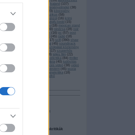
játék
(
20
)
játékajánló
(
19
)
játékelőzetes
(
45
)
játékkritika
(
25
)
kaland
(
107
)
képregény
(
77
)
képregényelmélet
(
38
)
képregénykritika
(
223
)
képregény
adaptáció
(
82
)
klasszikus
(
58
)
könyvkritika
(
128
)
konzol
(
16
)
krimi
(
194
)
kungfu
(
59
)
kungfu kedd
(
15
)
magyar
(
125
)
manga
(
18
)
mexican stand
off
(
28
)
newsflash
(
30
)
nindzsa
(
28
)
noir
(
45
)
nyereményjáték
(
16
)
pc
(
57
)
post
apocalypse
(
59
)
ps3
(
45
)
rádió
(
18
)
riport
(
26
)
rövidfilm
(
17
)
scifi
(
390
)
shaw
brothers
(
16
)
sorozat
(
45
)
soundtrack
(
15
)
star wars
(
18
)
szolgálati közlemény
(
76
)
szombati videó
(
17
)
szuperhős
(
131
)
társasjáték
(
28
)
teljes film
(
22
)
tévéelőzetes
(
27
)
tévékritika
(
84
)
thriller
(
133
)
titanic
(
31
)
toplista
(
40
)
tudósítás
(
51
)
vámpír
(
17
)
vicces videó
(
38
)
videó
(
62
)
vígjáték
(
140
)
western
(
45
)
wuxia
(
34
)
xbox360
(
48
)
zenekritika
(
18
)
zombie
(
46
)
Címkefelhő
Keresés
Néhány szó
Összes szó
Egész kifejezést
A legfrissebb filmkritikák