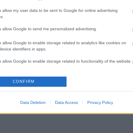
o allow my user data to be sent to Google for online advertising
s.
minősülnek, értük a
szolgáltatás technikai
üzemeltetője semmilyen felelősséget nem vállal, azokat nem ellenőrzi. Kifogás esetén ford
i tájékoztatóban
.
to allow Google to send me personalized advertising.
o allow Google to enable storage related to analytics like cookies on
 nem máshol :)
evice identifiers in apps.
Válasz erre
o allow Google to enable storage related to functionality of the website
és Facebookkal
o allow Google to enable storage related to personalization.
CONFIRM
o allow Google to enable storage related to security, including
cation functionality and fraud prevention, and other user protection.
Data Deletion
Data Access
Privacy Policy