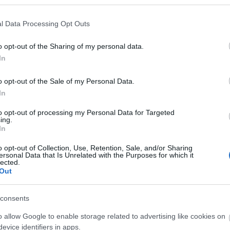
l Data Processing Opt Outs
Tetszik
0
o opt-out of the Sharing of my personal data.
In
o opt-out of the Sale of my Personal Data.
In
to opt-out of processing my Personal Data for Targeted
ing.
In
o opt-out of Collection, Use, Retention, Sale, and/or Sharing
ersonal Data that Is Unrelated with the Purposes for which it
lected.
GeexKomix 73.
Geek Squad
Le
Out
Tízer Tréler III.
Transperceneige
(Snowpiercer)
consents
o allow Google to enable storage related to advertising like cookies on
evice identifiers in apps.