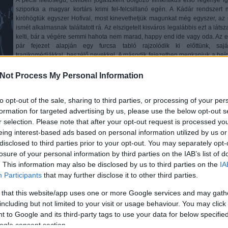
sziporka a magyar kortárs krimi fel-felcsillanó egén. A Kádár rendszert 
kiröhögtük egyszer Hofival, most kinevethetjük magunkat még egyszer, az 
ismét alkalmasnak találtatott rá. Az elszigetelt kisváros legalábbis ezt a látsz
kelti, bár a végére semmi hahota nem marad, happy end ide vagy oda. Az e
pár fejezet alapján egy furcsa tabló rajzolódik ki előttünk, sajá
tragikomédiákkal, beszélő nevekkel. A második fejezetben megkapjuk a beíg
gyilkosságot is; kezdődik, visongat a bennünk élő kisgyerek.
Not Process My Personal Information
A zöldfülű hivatalnokból avanzsált nyomozó megkezdi az ügy felgöngyölítés
én pedig azt veszem észre, hogy egyre több popkult utalás talál be. A szerző
sem tagadhatná filmkritikusi múltját, jelenét, ismeri Hollywood minden bugy
to opt-out of the sale, sharing to third parties, or processing of your per
kívülről befelé, és nem csak annak halhatatlan karaktereit, hanem eszközeit
formation for targeted advertising by us, please use the below opt-out s
parádésan használja. A vágások remek elhelyezése teszi filmszerűv
r selection. Please note that after your opt-out request is processed y
cselekményt, a beállításoknál sokszor volt olyan érzésem, mintha 
eing interest-based ads based on personal information utilized by us or
forgatókönyvet olvasnék. A regény sajnos itt f
eneklik meg kissé, pont abban, 
disclosed to third parties prior to your opt-out. You may separately opt-
 helyen már túlzás, a poénok sem ülnek úgy a végére, a szatíra műfajának kereteit
losure of your personal information by third parties on the IAB’s list of
. This information may also be disclosed by us to third parties on the
IA
ette, a modern, minden ízében fiatalos látásmód azonosulásra biztat, a hallucino
Participants
that may further disclose it to other third parties.
 Nyugi, nem hosszú, röpke kétszáz oldal az egész, és közben igazi kincsekre
afitember rajzaival találjuk magunkat szembe, nem is ugrik be hirtelen más, min
 that this website/app uses one or more Google services and may gath
etlen egyszerűségével és humorával a regényt még jobban feldobni.
including but not limited to your visit or usage behaviour. You may click 
lsőkönyves hibái ellenére is teljesíti a célt, amit az író látszólag kitűzött. Fek
 to Google and its third-party tags to use your data for below specifi
odi eszközökkel, ami szórakoztat, rávilágít a rendszerben lévő hibákra, de okosan 
ogle consent section.