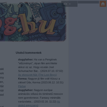
Utolsó kommentek
doggfather:
Ha van a Pengének
"előzménye", olyan film ami ihlette
akkor ez az. Hogy ezután Joel
aki
Schumacher Bat...
(
2024.07.10. 07:02
)
nek
Az elveszett fiúk (The Lost Boys)
ény
Kerma:
Nagyon jó film volt! Kössz a
en,
cikket! Üdv, Kerma
(
2023.06.12. 10:31
)
tár
Párbaj
doggfather:
Nagyon európai
már
animációs stílusú és történetű messze
iel
nem gyerekmese. Fantasy minimális
varázslatta...
(
2023.02.16. 11:22
)
Az
utolsó egyszarvú
azi