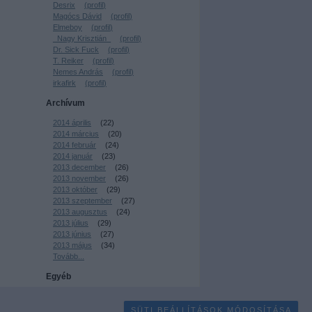
Desrix
(
profil
)
Magócs Dávid
(
profil
)
Elmeboy
(
profil
)
_Nagy Krisztián_
(
profil
)
Dr. Sick Fuck
(
profil
)
T. Reiker
(
profil
)
Nemes András
(
profil
)
irkafirk
(
profil
)
Archívum
2014 április
(
22
)
2014 március
(
20
)
2014 február
(
24
)
2014 január
(
23
)
2013 december
(
26
)
2013 november
(
26
)
2013 október
(
29
)
2013 szeptember
(
27
)
2013 augusztus
(
24
)
2013 július
(
29
)
2013 június
(
27
)
2013 május
(
34
)
Tovább
...
Egyéb
SÜTI BEÁLLÍTÁSOK MÓDOSÍTÁSA