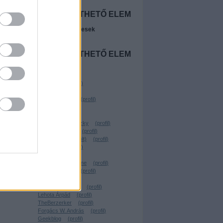
NINCS
MEGJELENÍTHETŐ ELEM
A legújabb előzetesek
uljon
NINCS
MEGJELENÍTHETŐ ELEM
Szerzők
Beyonder
(
profil
)
Freevo
(
profil
)
Wostry Ferenc
(
profil
)
ringsider
(
profil
)
Chavez
(
profil
)
Linkovic Csumoszky
(
profil
)
Parraghramma.
(
profil
)
Köbli Norbert (törölt)
(
profil
)
virtualdog
(
profil
)
Santito
(
profil
)
kerekgyarto yvonne
(
profil
)
VilosCohaagen
(
profil
)
.YEZy.
(
profil
)
Rusznyák Csaba
(
profil
)
Lehota Árpád
(
profil
)
TheBerzerker
(
profil
)
Forgács W. András
(
profil
)
Geekblog
(
profil
)