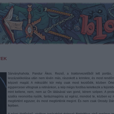
YEK
Sárványhahota. Pandur Ákos. Rezső, a traktorvezetőből lett portás, 
leszázalékolása után nem lévén más, rászokott a krimikre, és most rendőr
képzeli magát. A mikszáthi kör még csak most kezdődik, közben Örk
egypercesei villognak a retinánkon, a kép mégis fordítva keletkezik a fejünkb
mint kellene, nem, nem az Ön látásával van gond, kérem szépen. A prole
szatíra neonoirba nyúlik, fantazmagória az egész, mondod te, közben ez 
megtörtént egyszer, és most megtörténik megint. És nem csak Orosdy Dán
fejében.
A pécsi illetőségű, civilben jogászként dolgozó filmkritikus első regénye ig