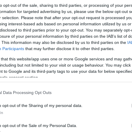
Ez a sérelem természetesen bosszúért kiált, ezért Ch
to opt-out of the sale, sharing to third parties, or processing of your per
Norris bátran megütközik a universal soldier-prototípussal.
formation for targeted advertising by us, please use the below opt-out s
r selection. Please note that after your opt-out request is processed y
Sajnálatos módon a dialógusok a rendes kópia mi
eing interest-based ads based on personal information utilized by us or
korántsem annyira szórakoztatók, mint a ’80-as évek ele
 („Hozd ide azt az… izét!” - „Melyik…., öö, izét?”, stb.), ez a fun factor mindörö
disclosed to third parties prior to your opt-out. You may separately opt-
szar kameramunkában, ha már direktori koncepcióról gyakorlatilag nem beszélhetün
losure of your personal information by third parties on the IAB’s list of
lt, szakmai becsület a foltján sosem esett (egyébiránt ez a film jelenthette karrie
. This information may also be disclosed by us to third parties on the
IA
tévés produkciók akkor még vigasztalanul Chuck Norris-mentes világába).
Participants
that may further disclose it to other third parties.
ben rosszindulatú kákáncsomótkeresések csupán, hiszen a főszereplő személ
 that this website/app uses one or more Google services and may gath
 szórakozásra. 1982-ben hősünk már kellően belerázódott a móres tanításába, de
including but not limited to your visit or usage behaviour. You may click 
Invasion U.S.A., The Delta Force
); a sebezhető Chuck Norris velejéig hazug mítoszá
rba. Ettől kezdve már minden tájékozott kilencéves tudta, hogy Chuck Norris maga
 to Google and its third-party tags to use your data for below specifi
an Tárgyat képes elsodorni.
ogle consent section.
Akár egymás után kétszer is, mint például ebben a filmben
l Data Processing Opt Outs
A régi vidám kópék többsége - amint az sajnálatos mó
bebizonyosodott az alatt a húsz perc alatt, amit el bír
o opt-out of the Sharing of my personal data.
töltetni egy különösen deprimáló hangulatú osztálytalálko
- mára hervasztóan unalmas wannabe-középosztályb
In
flótásokká korosodott. Chuck Norris felett azonban nem m
elrepülni az idő vasfoga: az alámondásos VHS-kazet
o opt-out of the Sale of my Personal Data.
örökifjú hőse ma is kemény, mint az ipari gyémánt.