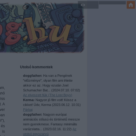
Utolsó kommentek
doggfather:
Ha van a Pengének
"előzménye", olyan film ami ihlette
akkor ez az. Hogy ezután Joel
am,
Schumacher Bat...
(
2024.07.10. 07:02
)
gnó
Az elveszett fiúk (The Lost Boys)
iss
Kerma:
Nagyon jó film volt! Kössz a
. A
cikket! Üdv, Kerma
(
2023.06.12. 10:31
)
ver
Párbaj
doggfather:
Nagyon európai
ban
animációs stílusú és történetű messze
”),
nem gyerekmese. Fantasy minimális
 és
varázslatta...
(
2023.02.16. 11:22
)
Az
 is
utolsó egyszarvú