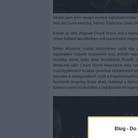
miután igen erős nyugat-európai kalózkapcsolatai 
nem ám Duna kavicsot, hanem Toblerone csokit tö
Ennek az idilli világnak Chuck Norris volt a l
címen futtatott akciófilmben volt szerencsém megis
Békés kisvárosi család huszonéves sarja egy gen
ugyanakkor nagyon szupererős lesz; primitív raga
családja véres, balta általi likvidálását. Pusztí
Mindezek után Chuck Norris lekaratézik még sok m
családgyilkosból további genetikai kísérletekbő
(picsába a dialógusokkal!, szólt a forgatókönyvíró
Norrisnak rengeteg dolga akad, ráadásul a Néma L
kódexe szerint köztudottan a legaljasabb és legbru
Blog -
Do 