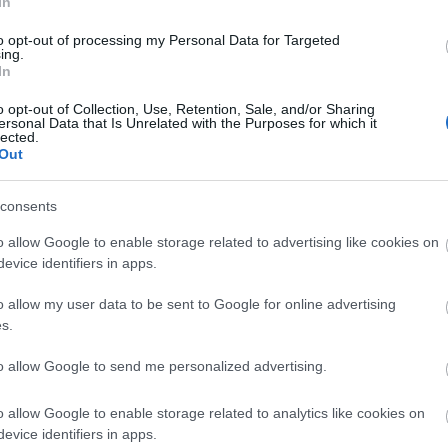
In
to opt-out of processing my Personal Data for Targeted
ing.
Tetszik
0
In
o opt-out of Collection, Use, Retention, Sale, and/or Sharing
ersonal Data that Is Unrelated with the Purposes for which it
lected.
Out
consents
o allow Google to enable storage related to advertising like cookies on
evice identifiers in apps.
o allow my user data to be sent to Google for online advertising
s.
Batman: Strange
A magyar
Le
Days
Hellboyok!
Transperceneige
to allow Google to send me personalized advertising.
(Snowpiercer)
o allow Google to enable storage related to analytics like cookies on
evice identifiers in apps.