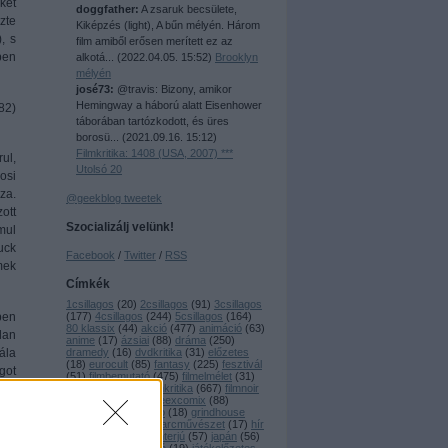
ket
doggfather:
A zsaruk becsülete,
zte
Kiképzés (light), A bűn mélyén. Három
, s
film amiből erősen merített ez az
ben
alkotá...
(
2022.04.05. 15:52
)
Brooklyn
mélyén
josé73:
@travis: Bizony, amikor
Hemingway a háború alatt Eisenhower
82)
táborában tartózkodott, és üres
borosü...
(
2021.09.16. 15:12
)
Filmkritika: 1408 (USA, 2007) ***
ul,
Utolsó 20
osi
za.
@geekblog tweetek
ott
Szocializálj velünk!
mul
uck
Facebook
/
Twitter
/
RSS
mek
Címkék
1csillagos
(
20
)
2csillagos
(
91
)
3csillagos
ben
(
177
)
4csillagos
(
244
)
5csillagos
(
164
)
80 klassix
(
44
)
akció
(
477
)
animáció
(
63
)
lan
anime
(
17
)
ázsiai
(
88
)
dráma
(
250
)
ála
dramedy
(
16
)
dvdkritika
(
31
)
előzetes
(
18
)
eurocult
(
85
)
fantasy
(
225
)
fesztivál
got
(
51
)
filmbemutató
(
475
)
filmelmélet
(
31
)
i a
filmfesztivál
(
86
)
filmkritika
(
667
)
filmnoir
(
34
)
geekzaj
(
26
)
geexcomix
(
88
)
zél
gengszter
(
19
)
giallo
(
18
)
grindhouse
őbb
(
24
)
háborús
(
37
)
harcművészet
(
17
)
hír
(
119
)
horror
(
589
)
interjú
(
57
)
japán
(
56
)
el.