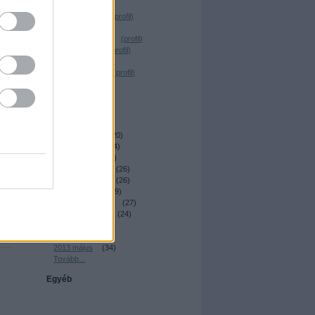
Desrix
(
profil
)
Magócs Dávid
(
profil
)
Elmeboy
(
profil
)
_Nagy Krisztián_
(
profil
)
Dr. Sick Fuck
(
profil
)
T. Reiker
(
profil
)
Nemes András
(
profil
)
irkafirk
(
profil
)
uljon
Archívum
2014 április
(
22
)
2014 március
(
20
)
2014 február
(
24
)
2014 január
(
23
)
2013 december
(
26
)
2013 november
(
26
)
2013 október
(
29
)
2013 szeptember
(
27
)
2013 augusztus
(
24
)
2013 július
(
29
)
2013 június
(
27
)
2013 május
(
34
)
Tovább
...
Egyéb