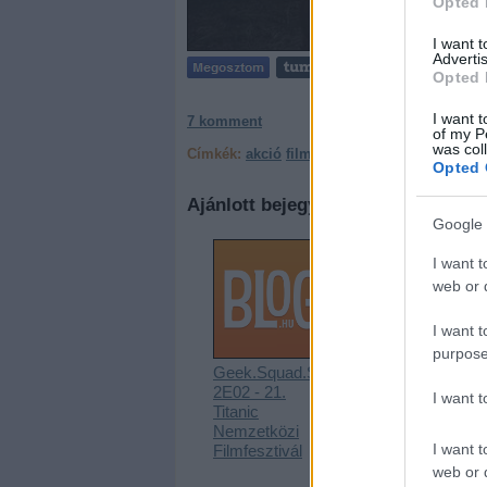
Opted 
I want 
Advertis
Opted 
I want t
7
komment
of my P
was col
Címkék:
akció
filmkritika
80 klassix
Opted 
Ajánlott bejegyzések:
Google 
I want t
web or d
I want t
purpose
Geek.Squad.S0
Geek Squad -
2E02 - 21.
21. Titanic
I want 
Titanic
Nemzetközi
Nemzetközi
Filmfesztivál
I want t
Filmfesztivál
web or d