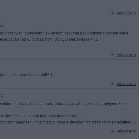
Válasz erre
:42
 egy viszonylag igenyesebb, aki kesobb azokban a Friderikusz showban volt a
n adasban volt kulfoldi sztar(?), Van Damme, Ornella Mutti.
Válasz erre
ajon mekkora értéke lehetett? :)
Válasz erre
:12
vekben nem voltak, sot utana is jodarabig a cult filmeket a ciganygyerekektol
olt minden ami a tekakban meg csak mutatoban:)
tobbszor megnezni, most meg itt hever a vinyokon tobbszaz film megnezetlenul :/
Válasz erre