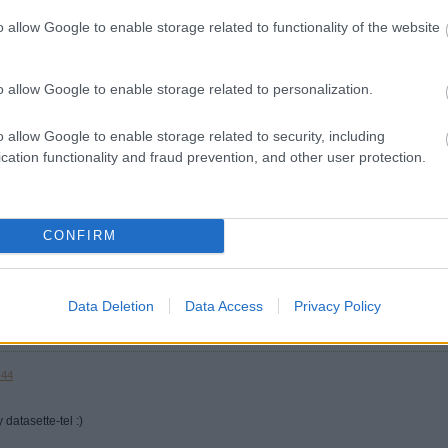
o allow Google to enable storage related to functionality of the website
o allow Google to enable storage related to personalization.
minősülnek, értük a
szolgáltatás technikai
üzemeltetője semmilyen felelősséget nem vállal, azokat nem ellenőrzi. Kifogás esetén ford
o allow Google to enable storage related to security, including
i tájékoztatóban
.
cation functionality and fraud prevention, and other user protection.
de ezek után pótolni fogom.:)
CONFIRM
Válasz erre
LS.BLOG.HU/
2013.03.20. 12:33:00
Data Deletion
Data Access
Privacy Policy
Válasz erre
:44
 datasette-tel :)