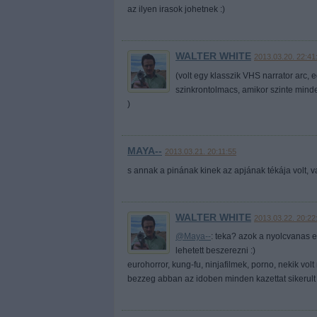
az ilyen irasok johetnek :)
WALTER WHITE
2013.03.20. 22:41
(volt egy klasszik VHS narrator arc,
szinkrontolmacs, amikor szinte minde
)
MAYA--
2013.03.21. 20:11:55
s annak a pinának kinek az apjának tékája volt, v
WALTER WHITE
2013.03.22. 20:22
@Maya--
: teka? azok a nyolcvanas e
lehetett beszerezni :)
eurohorror, kung-fu, ninjafilmek, porno, nekik v
bezzeg abban az idoben minden kazettat sikerult 