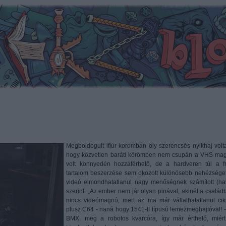
Megboldogult ifiúr koromban oly szerencsés nyikhaj volt
hogy közvetlen baráti körömben nem csupán a VHS ma
volt könnyedén hozzáférhető, de a hardveren túl a fr
tartalom beszerzése sem okozott különösebb nehézséget
videó elmondhatatlanul nagy menőségnek számított (ha
szerint: „Az ember nem jár olyan pinával, akinél a család
nincs videómagnó, mert az ma már vállalhatatlanul ciki!
plusz C64 - naná hogy 1541-II típusú lemezmeghajtóval! -
BMX, meg a robotos kvarcóra, így már érthető, miért