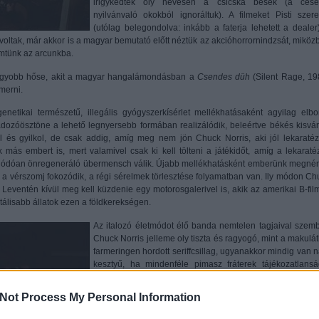
irigykedtek oly hevesen a csicska bések (a cése
nyilvánvaló okokból ignoráltuk). A filmeket Pisti szere
(utólag belegondolva: inkább a faterja lehetett a dealer)
voltak, már akkor is a magyar bemutató előtt néztük az akcióhorrornindzsát, miköz
mtünk az arcunkba.
egnagyobb hőse, akit a magyar hangalámondásban a
Csendes düh
(Silent Rage, 19
merni.
etikai természetű, illegális gyógyszerkísérlet mellékhatásaként agyilag elbor
dozóösztöne a lehető legnyersebb formában realizálódik, beleértve békés kisvár
t, öl és gyilkol, de csak addig, amíg meg nem jön Chuck Norris, aki jól lekaratéz
ás embert is, mert valamivel csak ki kell tölteni a játékidőt, amíg a lekaratéz
l adódóan önregeneráló übermensch válik. Újabb mellékhatásként emberünk megné
), a vérszomj fokozódik, a régi sérelmek törlesztése folyamatban van. Ily módon Ch
eventén kívül meg kell küzdenie egy motorosgalerivel is, akik az amerikai B-fil
tálisabb állatok ezen a földkerekségen.
Az italozó életmódot élő banda nemtelen tagjaival szem
Chuck Norris jelleme oly tiszta és ragyogó, mint a makulát
farmeringen hordott seriffcsillag, ugyanakkor mindig van n
kesztyű, ha mindenféle pimasz fráterek tájékozatlansá
mutatnának a dudálás terén. Chuck Norris férfiasan feltesz
lábát a terepráró lökhárítójára, diszkrét félterpeszből bes
Not Process My Personal Information
igazat mély jóindulattal nyámnyila helyettesének, aki kés
– hiszen ez annyira kézenfekvő! – az ő karjaiban halálozik 