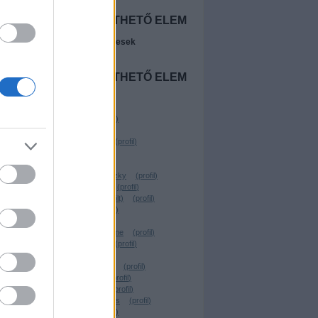
NINCS
MEGJELENÍTHETŐ ELEM
A legújabb előzetesek
NINCS
MEGJELENÍTHETŐ ELEM
Szerzők
Beyonder
(
profil
)
Freevo
(
profil
)
Wostry Ferenc
(
profil
)
ringsider
(
profil
)
Chavez
(
profil
)
Linkovic Csumoszky
(
profil
)
Parraghramma.
(
profil
)
Köbli Norbert (törölt)
(
profil
)
virtualdog
(
profil
)
Santito
(
profil
)
kerekgyarto yvonne
(
profil
)
VilosCohaagen
(
profil
)
.YEZy.
(
profil
)
Rusznyák Csaba
(
profil
)
Lehota Árpád
(
profil
)
TheBerzerker
(
profil
)
Forgács W. András
(
profil
)
Geekblog
(
profil
)