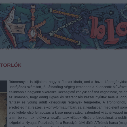
BITORLÓK
Bármennyire is fájlalom, hogy a Fumax kiadó, ami a hazai képregénykia
úttörőjének számított, jól láthatólag végleg lemondott a Kilencedik Művészet
és inkább a nagyobb sikerekkel kecsegtető könyvkiadásba vágott bele, de ö
az ürömben, hogy eddig ügyes és szerencsés kézzel nyúltak bele a jobb
fantasy és young adult kategóriájú regények tengerébe. A Trónbitorlók,
eredetileg hat részes, e-könyvformátumban, saját kiadásban megjelent soro
első kötete első fellapozásra kissé megijesztett: sztenderd világtérképpel ind
amin be vannak jelölve a tucatfantasy világok klisés elfbirodalmai, a gobli
szigetei, a Nyugati Pusztaság és a Borostyánfalvi-dűlő. A Trónok harca (mag