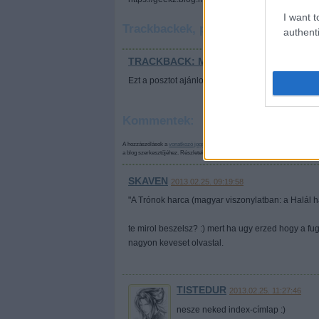
I want t
Trackbackek, pingbackek:
authenti
TRACKBACK: MANDINER BLOGAJÁNL
Ezt a posztot ajánlottuk a Mandiner blogajánlójá
Kommentek:
A hozzászólások a
vonatkozó jogszabályok
értelmében felhasználói tartalomnak 
a blog szerkesztőjéhez. Részletek a
Felhasználási feltételekben
és az
adatvédelm
SKAVEN
2013.02.25. 09:19:58
"A Trónok harca (magyar viszonylatban: a Halál 
te mirol beszelsz? :) mert ha ugy erzed hogy a f
nagyon keveset olvastal.
TISTEDUR
2013.02.25. 11:27:46
nesze neked index-címlap :)