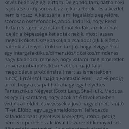
kevés híján végleg leírtam. De gondoltam, hátha neki
is jót tesz az új sorozat, az új karakterek - és a kezdet
nem is rossz. A két széria, ami legalábbis egyelőre,
szorosan összefonódik, abból indul ki, hogy Reed
Richards rájön, az instabil molekulák, amik annak
idején a képességeiket adták nekik, most lassan
megölik őket. Összepakolja a családot (akik előtt a
haldoklás tényét titokban tartja), hogy elvigye őket
egy intergalaktikus/dimenziós/idősíkos/mindenes
nagy kalandra, remélve, hogy valami még ismeretlen
univerzumban/létsíkban/izében majd talál
megoldást a problémára (mert az ismertekben
nincs). Erről szól majd a Fantastic Four – az FF pedig
arról, hogy a csapat hátrahagy egy helyettes
Fantasztikus Négyest (Scott Lang, She-Hulk, Medusa
és egy új karakter), hogy azok az ő távollétükben
védjék a Földet, és vezessék a jövő nagy elméit tanító
FF-et. Előbbi egy „agyameldobom” felfedezős
kalandsorozat ígéretével kecsegtet, utóbbi pedig
némi szuperhősös akcióval fűszerezett könnyed sci-
fi/komédia matinével. Az első számok alapján