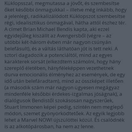
Küklopsszal, megmutassa a jövőt, és szembesítse
őket későbbi önmagukkal – illetve még inkább, hogy
a jelenlegi, radikalizálódott Küklopszot szembesítse
régi, idealisztikus önmagával, hátha attól észhez tér.
A címet Brian Michael Bendis kapta, aki ezzel
egyidejűleg kiszállt az Avengersből (végre – az
utóbbi két-három évben már nagyon csúnyán
belefásult), és a váltás láthatóan jót is tett neki. A
sztori dagadozik a potenciáltól, mind az egyes
karakterek sorsát (elkezdtem számolni, hogy hány
szereplő életében, hányféleképpen vezethetnek
durva emocionális élményhez az események, de egy
idő után belefáradtam), mind az összképet illetően
(a második szám már nagyon ügyesen megágyaz
mindenféle későbbi érdekes-izgalmas jóságnak), a
dialógusok Bendistől szokásosan nagyszerűek,
Stuart Immonen képei pedig, szintén nem meglepő
módon, szemet gyönyörködtetőek. Az egyik legjobb
lehet a Marvel NOW! újszülöttei közül. És csalódnék
is az alkotópárosban, ha nem az lenne.