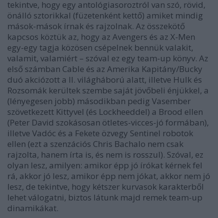
tekintve, hogy egy antológiasoroztról van szó, rövid,
önálló sztorikkal (füzetenként kettő) amiket mindig
mások-mások írnak és rajzolnak. Az összekötő
kapcsos köztük az, hogy az Avengers és az X-Men
egy-egy tagja közösen csépelnek bennük valakit,
valamit, valamiért – szóval ez egy team-up könyv. Az
első számban Cable és az Amerika Kapitány/Bucky
duó akciózott a II. világháború alatt, illetve Hulk és
Rozsomák kerültek szembe saját jövőbeli énjükkel, a
(lényegesen jobb) másodikban pedig Vasember
szövetkezett Kittyvel (és Lockheeddel) a Brood ellen
(Peter David szokásosan ötletes-vicces-jó formában),
illetve Vadóc és a Fekete özvegy Sentinel robotok
ellen (ezt a szenzációs Chris Bachalo nem csak
rajzolta, hanem írta is, és nem is rosszul). Szóval, ez
olyan lesz, amilyen: amikor épp jó írókat kérnek fel
rá, akkor jó lesz, amikor épp nem jókat, akkor nem jó
lesz, de tekintve, hogy kétszer kurvasok karakterből
lehet válogatni, biztos látunk majd remek team-up
dinamikákat.