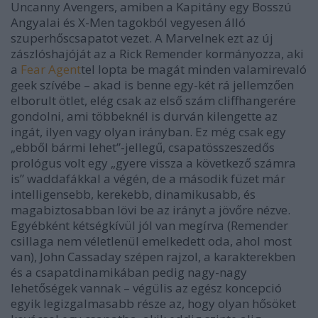
Uncanny Avengers, amiben a Kapitány egy Bosszú
Angyalai és X-Men tagokból vegyesen álló
szuperhőscsapatot vezet. A Marvelnek ezt az új
zászlóshajóját az a Rick Remender kormányozza, aki
a
Fear Agent
tel lopta be magát minden valamirevaló
geek szívébe – akad is benne egy-két rá jellemzően
elborult ötlet, elég csak az első szám cliffhangerére
gondolni, ami többeknél is durván kilengette az
ingát, ilyen vagy olyan irányban. Ez még csak egy
„ebből bármi lehet”-jellegű, csapatösszeszedős
prológus volt egy „gyere vissza a következő számra
is” waddafákkal a végén, de a második füzet már
intelligensebb, kerekebb, dinamikusabb, és
magabiztosabban lövi be az irányt a jövőre nézve.
Egyébként kétségkívül jól van megírva (Remender
csillaga nem véletlenül emelkedett oda, ahol most
van), John Cassaday szépen rajzol, a karakterekben
és a csapatdinamikában pedig nagy-nagy
lehetőségek vannak – végülis az egész koncepció
egyik legizgalmasabb része az, hogy olyan hősöket