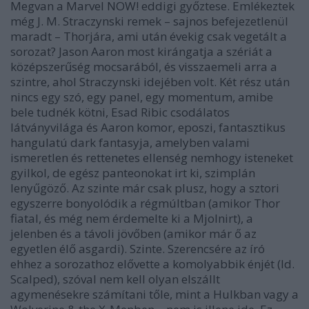
Megvan a Marvel NOW! eddigi győztese. Emlékeztek
még J. M. Straczynski remek – sajnos befejezetlenül
maradt – Thorjára, ami után évekig csak vegetált a
sorozat? Jason Aaron most kirángatja a szériát a
középszerűség mocsarából, és visszaemeli arra a
szintre, ahol Straczynski idejében volt. Két rész után
nincs egy szó, egy panel, egy momentum, amibe
bele tudnék kötni, Esad Ribic csodálatos
látványvilága és Aaron komor, eposzi, fantasztikus
hangulatú dark fantasyja, amelyben valami
ismeretlen és rettenetes ellenség nemhogy isteneket
gyilkol, de egész panteonokat irt ki, szimplán
lenyűgöző. Az szinte már csak plusz, hogy a sztori
egyszerre bonyolódik a régmúltban (amikor Thor
fiatal, és még nem érdemelte ki a Mjolnirt), a
jelenben és a távoli jövőben (amikor már ő az
egyetlen élő asgardi). Szinte. Szerencsére az író
ehhez a sorozathoz elővette a komolyabbik énjét (ld.
Scalped), szóval nem kell olyan elszállt
agymenésekre számítani tőle, mint a Hulkban vagy a