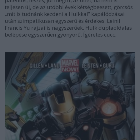
patentos, feszes, jól megírt, az ötlet, ha nem is
teljesen új, de az utóbbi évek kétségbeesett, görcsös
„mit is tudnánk kezdeni a Hulkkal” kapálódzásai
után szimpatikusan egyszerű és érdekes. Leinil
Francis Yu rajzai is nagyszerűek, Hulk duplaoldalas
belépése egyszerűen gyönyörű. Ígéretes cucc.