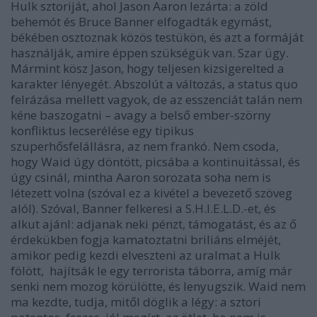
Hulk sztoriját, ahol Jason Aaron lezárta: a zöld
behemót és Bruce Banner elfogadták egymást,
békében osztoznak közös testükön, és azt a formáját
használják, amire éppen szükségük van. Szar ügy.
Mármint kösz Jason, hogy teljesen kizsigerelted a
karakter lényegét. Abszolút a változás, a status quo
felrázása mellett vagyok, de az esszenciát talán nem
kéne baszogatni – avagy a belső ember-szörny
konfliktus lecserélése egy tipikus
szuperhősfelállásra, az nem frankó. Nem csoda,
hogy Waid úgy döntött, picsába a kontinuitással, és
úgy csinál, mintha Aaron sorozata soha nem is
létezett volna (szóval ez a kivétel a bevezető szöveg
alól). Szóval, Banner felkeresi a S.H.I.E.L.D.-et, és
alkut ajánl: adjanak neki pénzt, támogatást, és az ő
érdekükben fogja kamatoztatni briliáns elméjét,
amikor pedig kezdi elveszteni az uralmat a Hulk
fölött, hajítsák le egy terrorista táborra, amíg már
senki nem mozog körülötte, és lenyugszik. Waid nem
ma kezdte, tudja, mitől döglik a légy: a sztori