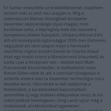
Ez hamar elvesztette az érdeklődésemet, majdnem
leírtam már az első rész alapján is. Míg a
szélesvásznú Marvel-őrjöngések közepette
Vasember népszerűsége olyan magas, mint
korábban soha, a képregény évek óta szenved a
kompetens ötletek hiányától. Utoljára Warren Ellis
állt elő komolyabb újdonsággal 2005-ben (Extremis,
nagyjából ezt veszi alapul majd a harmadik
mozifilm), rögtön ezután Daniel és Charles Knauf
írtak egy kiváló sztorit a Mandarinnal (Haunted), és
azóta csak a középszer van – többek közt Matt
Fractionnek köszönhetően. A stafétabotot most
Kieron Gillen vette át, aki a sztorival túlságosan is
ismerős vizekre evez (a Vasember-technológia rossz
kezekbe kerül, hősünknek le kell vadásznia a
felelősöket), a karakterekkel kapcsolatban
semmiféle új vagy érdekes elképzelése nincs, és túl
sokat pofázik feleslegesen. Greg Land rajzai meg a
szokásosak, arcábrázolásai egyenesen