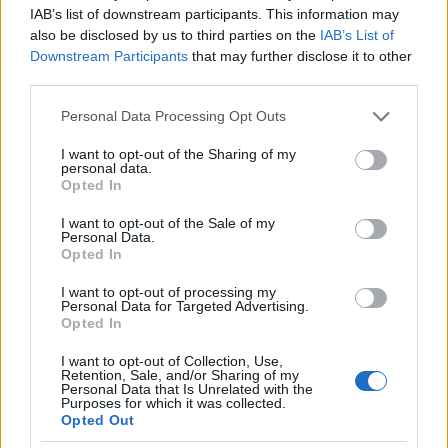
IAB’s list of downstream participants. This information may
also be disclosed by us to third parties on the
IAB’s List of
Downstream Participants
that may further disclose it to other
third parties.
Please note that this website/app uses one or more Google
Personal Data Processing Opt Outs
services and may gather and store information including but
not limited to your visit or usage behaviour. You may click to
I want to opt-out of the Sharing of my
personal data.
grant or deny consent to Google and its third-party tags to
Opted In
use your data for below specified purposes in below Google
consent section.
I want to opt-out of the Sale of my
Personal Data.
Opted In
I want to opt-out of processing my
Personal Data for Targeted Advertising.
Opted In
I want to opt-out of Collection, Use,
Retention, Sale, and/or Sharing of my
Personal Data that Is Unrelated with the
Purposes for which it was collected.
Opted Out