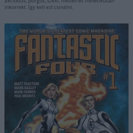
akciódús, pörgős, szexi, illetlen és frenetikusan
inkorrekt. Így kell ezt csinálni.