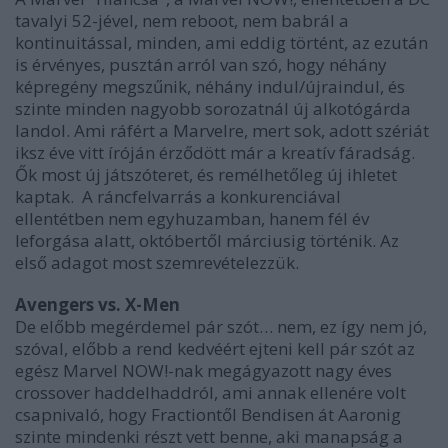
tavalyi 52-jével, nem reboot, nem babrál a
kontinuitással, minden, ami eddig történt, az ezután
is érvényes, pusztán arról van szó, hogy néhány
képregény megszűnik, néhány indul/újraindul, és
szinte minden nagyobb sorozatnál új alkotógárda
landol. Ami ráfért a Marvelre, mert sok, adott szériát
iksz éve vitt íróján érződött már a kreatív fáradság.
Ők most új játszóteret, és remélhetőleg új ihletet
kaptak. A ráncfelvarrás a konkurenciával
ellentétben nem egyhuzamban, hanem fél év
leforgása alatt, októbertől márciusig történik. Az
első adagot most szemrevételezzük.
Avengers vs. X-Men
De előbb megérdemel pár szót… nem, ez így nem jó,
szóval, előbb a rend kedvéért ejteni kell pár szót az
egész Marvel NOW!-nak megágyazott nagy éves
crossover haddelhaddról, ami annak ellenére volt
csapnivaló, hogy Fractiontől Bendisen át Aaronig
szinte mindenki részt vett benne, aki manapság a