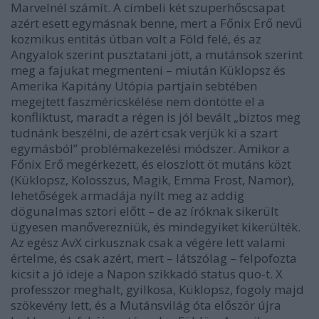
Marvelnél számít. A címbeli két szuperhőscsapat
azért esett egymásnak benne, mert a Főnix Erő nevű
kozmikus entitás útban volt a Föld felé, és az
Angyalok szerint pusztatani jött, a mutánsok szerint
meg a fajukat megmenteni – miután Küklopsz és
Amerika Kapitány Utópia partjain sebtében
megejtett faszméricskélése nem döntötte el a
konfliktust, maradt a régen is jól bevált „biztos meg
tudnánk beszélni, de azért csak verjük ki a szart
egymásból” problémakezelési módszer. Amikor a
Főnix Erő megérkezett, és eloszlott öt mutáns közt
(Küklopsz, Kolosszus, Magik, Emma Frost, Namor),
lehetőségek armadája nyílt meg az addig
dögunalmas sztori előtt – de az íróknak sikerült
ügyesen manőverezniük, és mindegyiket kikerülték.
Az egész AvX cirkusznak csak a végére lett valami
értelme, és csak azért, mert – látszólag – felpofozta
kicsit a jó ideje a Napon szikkadó status quo-t. X
professzor meghalt, gyilkosa, Küklopsz, fogoly majd
szökevény lett, és a Mutánsvilág óta először újra