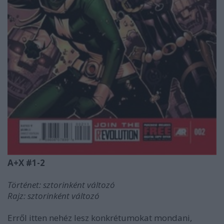
A+X #1-2
Történet: sztorinként változó
Rajz: sztorinként változó
Erről itten nehéz lesz konkrétumokat mondani,