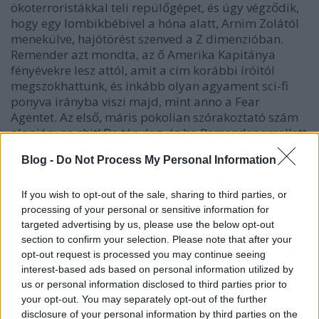
ökoterroristákkal teli repülőgépet, és úgy végződik,
hogy egy lombikbébivel a hóna alatt, Arnim Zolától
menekülve, hajótörést szenved a Z dimenzióban.
Remender azt mondta, az ő Amerika Kapitánya
fényévekre lesz attól, amit a cím korábbi íróitól
megszokhattunk, és inkább olyan agyament sci-fi
ponyva irányba viszi majd, mint anno a Fear
Agentet. Az első, máris pokolian szórakoztató szám
alapján: no shit! De tényleg, és ha Remender emellett
még abbéli ígéretét is megtartja, hogy az őrült
Blog -
Do Not Process My Personal Information
kalandok közepette leás Steve Rogers karakterének
mélyére (ahogy azt Heath Hudsonnal tette), és
egyébként is, ha ez a széria csak feleolyan jó lesz,
If you wish to opt-out of the sale, sharing to third parties, or
mint amaz, amivel híressé vált, már meg is van az év
processing of your personal or sensitive information for
targeted advertising by us, please use the below opt-out
Marvel-címe. John Romita Jr. is remek formában van,
section to confirm your selection. Please note that after your
már a borító is egy gyönyörűség. Aki unja, hogy ezek
opt-out request is processed you may continue seeing
a riláncsok mindig csak ígérik az újdonságot, aztán
interest-based ads based on personal information utilized by
mégis csak ugyanazt csomagolják kicsit új köntösbe,
us or personal information disclosed to third parties prior to
az vessen egy pillantást erre.
your opt-out. You may separately opt-out of the further
disclosure of your personal information by third parties on the