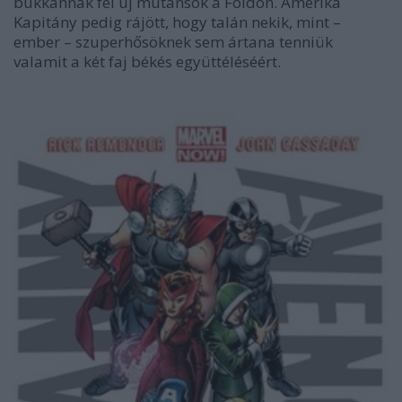
bukkannak fel új mutánsok a Földön. Amerika
Kapitány pedig rájött, hogy talán nekik, mint –
ember – szuperhősöknek sem ártana tenniük
valamit a két faj békés együttéléséért.