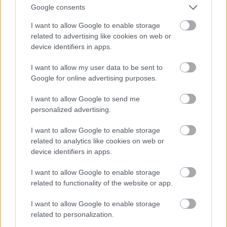
Google consents
I want to allow Google to enable storage
related to advertising like cookies on web or
device identifiers in apps.
I want to allow my user data to be sent to
Google for online advertising purposes.
I want to allow Google to send me
personalized advertising.
Deadpool #1-2
I want to allow Google to enable storage
related to analytics like cookies on web or
Történet: Brian Posehn, Gerry Duggan
device identifiers in apps.
Rajz: Tony Moore
I want to allow Google to enable storage
Szerencsétlen Deadpoolt, hiába az utolsó igazán
related to functionality of the website or app.
nagynevű és jól sikerült kreálmánya az amerikai
szuperhősmitológiának, rég csak
I want to allow Google to enable storage
mellékszereplőként tudták tisztességesen írni – saját
related to personalization.
sorozatai laposak és humortalanok voltak. A