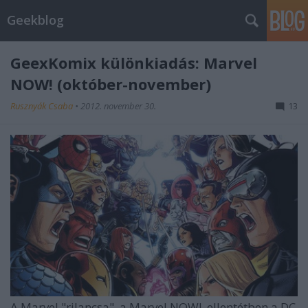
Geekblog
GeexKomix különkiadás: Marvel
NOW! (október-november)
Rusznyák Csaba
•
2012. november 30.
13
A Marvel "rilancsa", a Marvel NOW!, ellentétben a DC