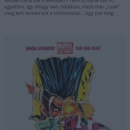
Wolverine & the X-Menben – nem is illene ide. Ez
egyelőre, így ahogy van, hibátlan, most már „csak”
meg kell tartani ezt a színvonalat… úgy pár évig.