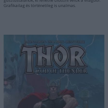
gusztustalanok, ki lehetne üldözni velük a világból.
Grafikailag és történetileg is unalmas.