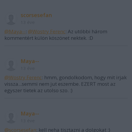
scorsesefan
13 éve
@Maya--
:
@Wostry Ferenc
: Az utóbbi három
kommentért külön köszönet nektek. :D
Maya--
13 éve
@Wostry Ferenc
: hmm, gondolkodom, hogy mit irjak
vissza...semmi nem jut eszembe. EZERT most az
egyszer tietek az utolso szo. :)
Maya--
13 éve
@scorsesefan
: kell neha tisztazni a dolgokat :)