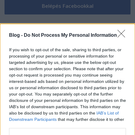
tutiadöfi
Blog -
Do Not Process My Personal Information
13 éve
miért nem halsz meg, ahogy a te korodban szokás,
If you wish to opt-out of the sale, sharing to third parties, or
tata ?
processing of your personal or sensitive information for
targeted advertising by us, please use the below opt-out
oh, akkor vedd elő azt a stukit, amit ott rejtegetsz az
section to confirm your selection. Please note that after your
asztal alatt és végezd el a munkát, fiacskám..
opt-out request is processed you may continue seeing
interest-based ads based on personal information utilized by
és a következő kép, hogy veri a fejét az asztalba
us or personal information disclosed to third parties prior to
iszonyatosan
your opt-out. You may separately opt-out of the further
disclosure of your personal information by third parties on the
hát igen, én biztos nézem :)
IAB’s list of downstream participants. This information may
also be disclosed by us to third parties on the
IAB’s List of
Downstream Participants
that may further disclose it to other
third parties.
zvladij