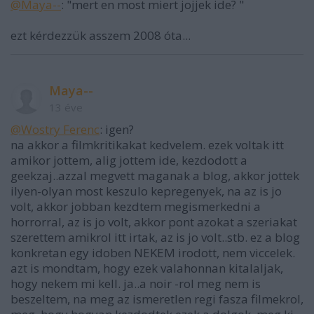
@Maya--
: "mert en most miert jojjek ide? "
ezt kérdezzük asszem 2008 óta...
Maya--
13 éve
@Wostry Ferenc
: igen?
na akkor a filmkritikakat kedvelem. ezek voltak itt
amikor jottem, alig jottem ide, kezdodott a
geekzaj..azzal megvett maganak a blog, akkor jottek
ilyen-olyan most keszulo kepregenyek, na az is jo
volt, akkor jobban kezdtem megismerkedni a
horrorral, az is jo volt, akkor pont azokat a szeriakat
szerettem amikrol itt irtak, az is jo volt..stb. ez a blog
konkretan egy idoben NEKEM irodott, nem viccelek.
azt is mondtam, hogy ezek valahonnan kitalaljak,
hogy nekem mi kell. ja..a noir -rol meg nem is
beszeltem, na meg az ismeretlen regi fasza filmekrol,