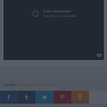
Címkék:
scifi
akció
filmbemutató