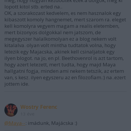
meg, hogy hogyan kezdodtek ezek a dolgok, meg ki
lopott kitol stb. erted na..
OK, a szorakozast kedvelem, es nem hasznalok egy
kibaszott komoly hangnemet, mert szarom ra. eleget
kell komolyra vegyem magam a realis eletemben,
mert bizonyos dolgokkal nem jatszom, de
megegyszer halalkomolyan ez a blog nekem volt
kitalalva. olyan volt mintha tudtatok volna, hogy
letezik egy Majacska, akinek kell csinaljatok egy
ilyen blogot. na jo, en pl. Beethovenrol is azt tartom,
hogy azert letezett, mert tudta, hogy majd Maya
hallgatni fogja, minden ami nekem tetszik, az ertem
van, s kesz. ilyen egyszeru az en filozofiam.:) na..ezert
jottem ide.
Wostry Ferenc
13 éve
@Maya--
: imádunk, Majácska :)