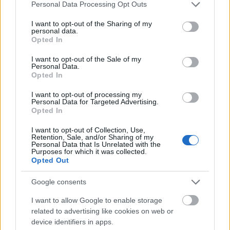
Please note that this website/app uses one or more Google
13 éve
Personal Data Processing Opt Outs
services and may gather and store information including but
Ez baromiszép!!!
not limited to your visit or usage behaviour. You may click to
I want to opt-out of the Sharing of my
personal data.
grant or deny consent to Google and its third-party tags to
Opted In
use your data for below specified purposes in below Google
consent section.
tutiadöfi
I want to opt-out of the Sale of my
Personal Data.
13 éve
Opted In
az animáció halála, komolyan ez annyira ötlettelen
I want to opt-out of processing my
Personal Data for Targeted Advertising.
Opted In
scorsesefan
I want to opt-out of Collection, Use,
Retention, Sale, and/or Sharing of my
13 éve
Personal Data that Is Unrelated with the
Purposes for which it was collected.
Kritika várható?
Opted Out
Google consents
Wostry Ferenc
I want to allow Google to enable storage
13 éve
related to advertising like cookies on web or
device identifiers in apps.
@scorsesefan
: talán. senki nem ment sajtóra...