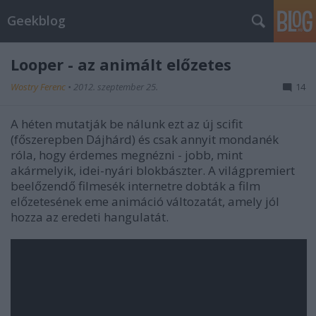
Geekblog
Looper - az animált előzetes
Wostry Ferenc
•
2012. szeptember 25.
14
A héten mutatják be nálunk ezt az új scifit
(főszerepben Dájhárd) és csak annyit mondanék
róla, hogy érdemes megnézni - jobb, mint
akármelyik, idei-nyári blokbászter. A világpremiert
beelőzendő filmesék internetre dobták a film
előzetesének eme animáció változatát, amely jól
hozza az eredeti hangulatát.