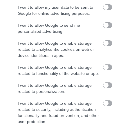
I want to allow my user data to be sent to
Google for online advertising purposes.
Rusznyák Csaba
I want to allow Google to send me
13 éve
personalized advertising.
ha addig nem írja meg más, talán én hétvégén
I want to allow Google to enable storage
related to analytics like cookies on web or
device identifiers in apps.
scorsesefan
13 éve
I want to allow Google to enable storage
related to functionality of the website or app.
Öröm.
@Wostry Ferenc
: aszittem te ott láttad.
I want to allow Google to enable storage
related to personalization.
I want to allow Google to enable storage
Maya--
related to security, including authentication
13 éve
functionality and fraud prevention, and other
talan Rusznyak Csaba hetvegen.
user protection.
mert en most miert jojjek ide?