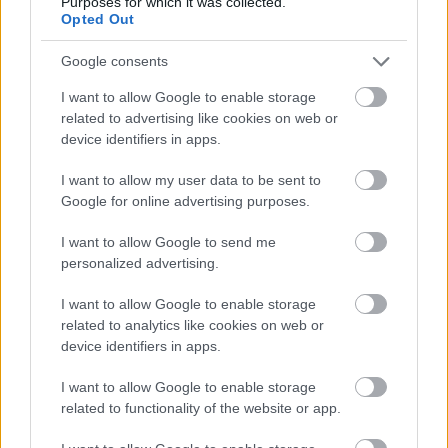
Purposes for which it was collected.
Opted Out
Google consents
I want to allow Google to enable storage
related to advertising like cookies on web or
device identifiers in apps.
VAGY
I want to allow my user data to be sent to
Google for online advertising purposes.
I want to allow Google to send me
personalized advertising.
doggfather
I want to allow Google to enable storage
14 éve
related to analytics like cookies on web or
device identifiers in apps.
Prédikátor rulez!
I want to allow Google to enable storage
De a Megtorló történetei is nagyon jók!
related to functionality of the website or app.