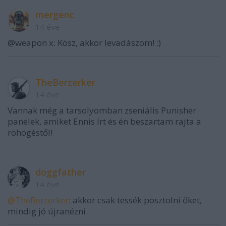
mergenc
14 éve
@weapon x: Kösz, akkor levadászom! :)
TheBerzerker
14 éve
Vannak még a tarsolyomban zseniális Punisher
panelek, amiket Ennis írt és én beszartam rajta a
röhögéstől!
doggfather
14 éve
@TheBerzerker
: akkor csak tessék posztolni őket,
mindig jó újranézni.