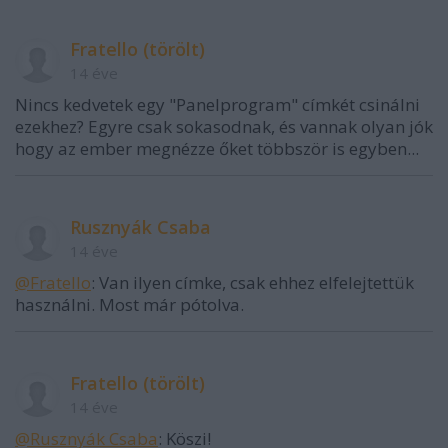
Fratello (törölt)
14 éve
Nincs kedvetek egy "Panelprogram" címkét csinálni
ezekhez? Egyre csak sokasodnak, és vannak olyan jók
hogy az ember megnézze őket többször is egyben...
Rusznyák Csaba
14 éve
@Fratello
: Van ilyen címke, csak ehhez elfelejtettük
használni. Most már pótolva.
Fratello (törölt)
14 éve
@Rusznyák Csaba
: Köszi!