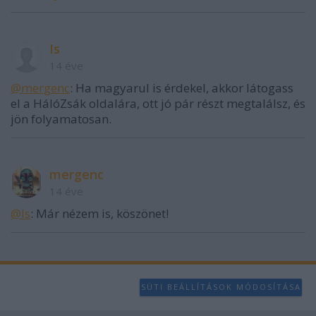
Is
14 éve
@mergenc
: Ha magyarul is érdekel, akkor látogass
el a HálóZsák oldalára, ott jó pár részt megtalálsz, és
jön folyamatosan.
mergenc
14 éve
@Is
: Már nézem is, köszönet!
SÜTI BEÁLLÍTÁSOK MÓDOSÍTÁSA