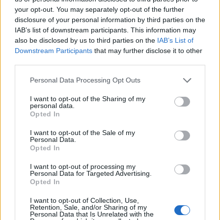
your opt-out. You may separately opt-out of the further
Geek.Squad.S02E02 - 21. Titanic
disclosure of your personal information by third parties on the
Nemzetközi Filmfesztivál
IAB’s list of downstream participants. This information may
also be disclosed by us to third parties on the
IAB’s List of
Downstream Participants
that may further disclose it to other
third parties.
Geek Squad - 21. Titanic Nemzetközi
Filmfesztivál
Please note that this website/app uses one or more Google
Personal Data Processing Opt Outs
services and may gather and store information including but
not limited to your visit or usage behaviour. You may click to
I want to opt-out of the Sharing of my
personal data.
grant or deny consent to Google and its third-party tags to
Opted In
use your data for below specified purposes in below Google
Paletta 2: Russ Nicholson
consent section.
I want to opt-out of the Sale of my
Personal Data.
Opted In
I want to opt-out of processing my
Personal Data for Targeted Advertising.
Szólj hozzá!
Opted In
A hozzászóláshoz be kell lépned!
I want to opt-out of Collection, Use,
Retention, Sale, and/or Sharing of my
Personal Data that Is Unrelated with the