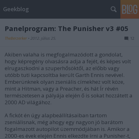
Geekblog
Panelprogram: The Punisher v3 #05
TheBerzerker
•
2012. július 25.
12
Akiben valaha is megfogalmazódott a gondolat,
hogy képregény olvasásra adja a fejét, és képes volt
elrugaszkodni a szuperhősöktől, az előbb vagy
utóbb tuti kapcsoltba került Garth Ennis nevével.
Emberünknek olyan zseniális címekhez volt köze,
mint a Hitman, vagy a Preacher, és hát Ír révén
természetesen a pályája elején ő is sokat hozzátett a
2000 AD világához.
A fickót én úgy alapbeállításaiban tartom
zseniálisnak, még ahogy egy nagyon jó barátom
fogalmazott autopilot üzemmódjában is. Amikor a
2000-es évek elején Ennis elkezdte írni a Punisher-t,