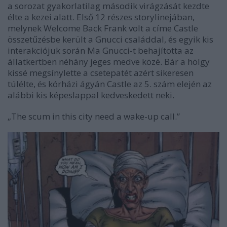
a sorozat gyakorlatilag második virágzását kezdte
élte a kezei alatt. Első 12 részes storylinejában,
melynek Welcome Back Frank volt a címe Castle
összetűzésbe került a Gnucci családdal, és egyik kis
interakciójuk során Ma Gnucci-t behajította az
állatkertben néhány jeges medve közé. Bár a hölgy
kissé megsínylette a csetepatét azért sikeresen
túlélte, és kórházi ágyán Castle az 5. szám elején az
alábbi kis képeslappal kedveskedett neki.
„The scum in this city need a wake-up call.”