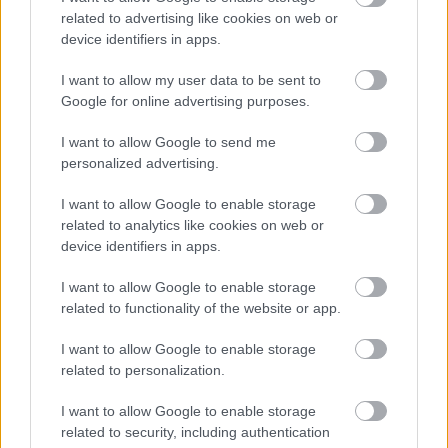
döntünk, hogy adunk neki egy esélyt (ennyit pedig a
related to advertising like cookies on web or
device identifiers in apps.
mostani könyvfelhozatalban mindenképp
megérdemel). Amennyiben tetszettek a nihilista
I want to allow my user data to be sent to
főhős kalandjai, akkor lehet készülni a trilógia
Google for online advertising purposes.
következő két kötetére, amiből a
Tövisek királya
már
meg is jelent angol nyelven.
I want to allow Google to send me
personalized advertising.
I want to allow Google to enable storage
related to analytics like cookies on web or
Címkék:
fantasy
könyvkritika
post apocalypse
device identifiers in apps.
I want to allow Google to enable storage
related to functionality of the website or app.
Ajánlott bejegyzések:
I want to allow Google to enable storage
related to personalization.
I want to allow Google to enable storage
Az Első Nagy Geekvándorlás
related to security, including authentication