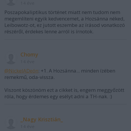
14 éve
Poszapokaliptikus történet miatt nem tudom nem
megemlíteni egyik kedvencemet, a Hozsánna néked,
Leibowotz-ot, ez jutott eszembe az írásod vonatkozó
részéről, érdekes lenne arról is írnotok.
Chomy
14 éve
@NickelADeón
: +1. A Hozsánna... minden ízében
remekmű, oda-vissza.
Viszont köszönöm ezt a cikket is, engem meggyőzött
róla, hogy érdemes egy esélyt adni a TH-nak. :)
_Nagy Krisztián_
14 éve