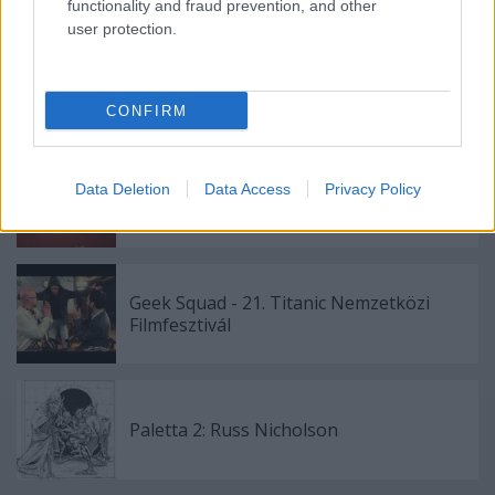
functionality and fraud prevention, and other
user protection.
Férfi a férfihoz
CONFIRM
Data Deletion
Data Access
Privacy Policy
Revenge of the vakparaszt zugfirkász
Geek Squad - 21. Titanic Nemzetközi
Filmfesztivál
Paletta 2: Russ Nicholson