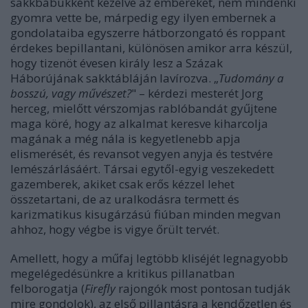
sakkbábukként kezelve az embereket, nem mindenki
gyomra vette be, márpedig egy ilyen embernek a
gondolataiba egyszerre hátborzongató és roppant
érdekes bepillantani, különösen amikor arra készül,
hogy tizenöt évesen király lesz a Százak
Háborújának sakktábláján lavírozva. „
Tudomány a
bosszú, vagy művészet?
" – kérdezi mesterét Jorg
herceg, mielőtt vérszomjas rablóbandát gyűjtene
maga köré, hogy az alkalmat keresve kiharcolja
magának a még nála is kegyetlenebb apja
elismerését, és revansot vegyen anyja és testvére
lemészárlásáért. Társai egytől-egyig veszekedett
gazemberek, akiket csak erős kézzel lehet
összetartani, de az uralkodásra termett és
karizmatikus kisugárzású fiúban minden megvan
ahhoz, hogy végbe is vigye őrült tervét.
Amellett, hogy a műfaj legtöbb kliséjét legnagyobb
megelégedésünkre a kritikus pillanatban
felborogatja (
Firefly
rajongók most pontosan tudják
mire gondolok), az első pillantásra a kendőzetlen és