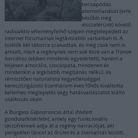
becsapódás
atomvillanását (erre
később még
visszatérünk) követő
radioaktív véleményfelhő szépen megtelepedett az
internet fórumainak legtávolabbi sarkaiban is. A
túlélők két táborra szakadtak, és még csak nem is
amiatt, mert a regénynek nem sok köze van a
Trónok
harcához
(ebben mindenki egyetértett), hanem a
teljesen amorális, szociopata, mindenen és
mindenkin a legkisebb megbánás nélkül, és
rémisztően naturalista kegyetlenséggel
keresztülgázoló tizenhárom éves főhős kiváltotta
kellemes meglepetés vagy hatásvadászatot kiáltó
utálkozás okán.
A Burgess
Gépnarancsa
által ihletett
gondolatkísérletet, amely egy funkcionális
skizofrénnek adja át a regény narrációját, aki
pengeélen táncol az őrület és a zsenialitás között,