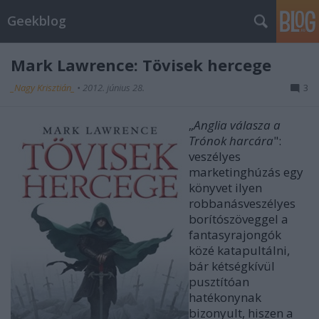
Geekblog
Mark Lawrence: Tövisek hercege
_Nagy Krisztián_
•
2012. június 28.
3
„
Anglia válasza a
Trónok harcára
":
veszélyes
marketinghúzás egy
könyvet ilyen
robbanásveszélyes
borítószöve
ggel a
fantasyrajongók
közé katapultálni,
bár kétségkívül
pusztítóan
hatékonynak
bizonyult,
hiszen a