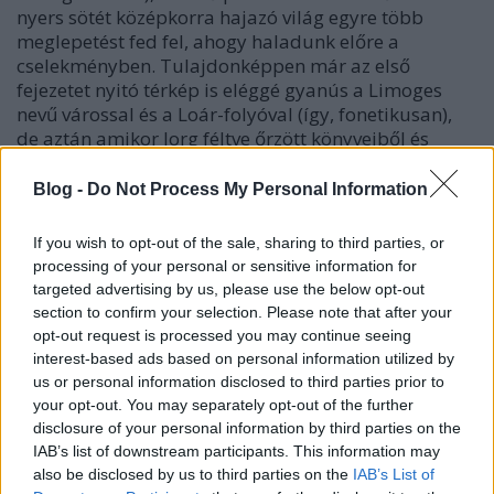
nyers sötét középkorra hajazó világ egyre több
meglepetést fed fel, ahogy haladunk előre a
cselekményben. Tulajdonképpen már az első
fejezetet nyitó térkép is eléggé gyanús a Limoges
nevű várossal és a Loár-folyóval (így, fonetikusan),
de aztán amikor Jorg féltve őrzött könyveiből és
tanulmányaiból előbukkan Arisztotelész, Platón,
Popper és Nietzsche, a káromkodásokba
Blog -
Do Not Process My Personal Information
belekeveredik Jézus Krisztus és Káli neve is, az Építők
sziklába vájt erődjében az irányítópanel mögé bújt
If you wish to opt-out of the sale, sharing to third parties, or
szellem hangját és az Ezernyi Napvillanás Napjának
processing of your personal or sensitive information for
említését már a posztapokaliptikus témáknak
targeted advertising by us, please use the below opt-out
tartogatott üdvözült mosollyal hallgatjuk. A
section to confirm your selection. Please note that after your
műfajkeveredés nem okoz zavart, sőt, olyan ügyesen
opt-out request is processed you may continue seeing
vegyülnek apránként a számunkra ismerős múltra
interest-based ads based on personal information utilized by
vonatkozó utalások a fantasy olyan kötelező
us or personal information disclosed to third parties prior to
toposzai közé, mint a howard-i jellegű titokzatos
your opt-out. You may separately opt-out of the further
mágia vagy a mitikus szörnyek (itt élőholtak és
disclosure of your personal information by third parties on the
leucrották), hogy elégedetten kell csettintenünk a
IAB’s list of downstream participants. This information may
tudatos világépítés iskolapéldájának láttán.
also be disclosed by us to third parties on the
IAB’s List of