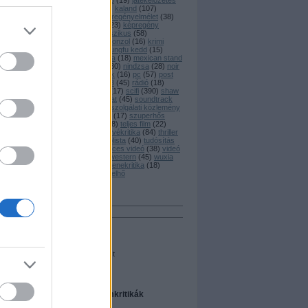
játék
(
20
)
játékajánló
(
19
)
játékelőzetes
(
45
)
játékkritika
(
25
)
kaland
(
107
)
képregény
(
77
)
képregényelmélet
(
38
)
képregénykritika
(
223
)
képregény
adaptáció
(
82
)
klasszikus
(
58
)
könyvkritika
(
128
)
konzol
(
16
)
krimi
(
194
)
kungfu
(
59
)
kungfu kedd
(
15
)
magyar
(
125
)
manga
(
18
)
mexican stand
off
(
28
)
newsflash
(
30
)
nindzsa
(
28
)
noir
(
45
)
nyereményjáték
(
16
)
pc
(
57
)
post
apocalypse
(
59
)
ps3
(
45
)
rádió
(
18
)
riport
(
26
)
rövidfilm
(
17
)
scifi
(
390
)
shaw
brothers
(
16
)
sorozat
(
45
)
soundtrack
(
15
)
star wars
(
18
)
szolgálati közlemény
(
76
)
szombati videó
(
17
)
szuperhős
(
131
)
társasjáték
(
28
)
teljes film
(
22
)
tévéelőzetes
(
27
)
tévékritika
(
84
)
thriller
(
133
)
titanic
(
31
)
toplista
(
40
)
tudósítás
(
51
)
vámpír
(
17
)
vicces videó
(
38
)
videó
(
62
)
vígjáték
(
140
)
western
(
45
)
wuxia
(
34
)
xbox360
(
48
)
zenekritika
(
18
)
zombie
(
46
)
Címkefelhő
Keresés
Néhány szó
Összes szó
Egész kifejezést
A legfrissebb filmkritikák
uljon