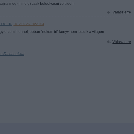
ajna még (mindig) csak beleolvasni volt időm.
Válasz erre
BLOG.HU
2012.05.26. 20:29:04
 erzem h ennel jobban "nekem irt" konyv nem letezik a vilagon
Válasz erre
és Facebookkal