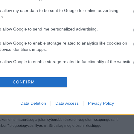
i tájékoztatóban
.
o allow my user data to be sent to Google for online advertising
s.
to allow Google to send me personalized advertising.
Válasz erre
:11:02
o allow Google to enable storage related to analytics like cookies on
evice identifiers in apps.
(es nem csak azert,mert az eredetiseg nyomokban sem kimutathato). Gibson
Gibsonra nezve.
o allow Google to enable storage related to functionality of the website
 mindenki probalja be a konyvet,hatha bejon neki.
Válasz erre
o allow Google to enable storage related to personalization.
CONFIRM
.BLOG.HU
2012.05.25. 20:57:09
jánzó verse azonban nem fikció..."
o allow Google to enable storage related to security, including
cation functionality and fraud prevention, and other user protection.
Válasz erre
Data Deletion
Data Access
Privacy Policy
012.05.26. 17:26:18
okumentum szerűség a jelen cyberebb részéről, végtelen, csapongó rant,
n" blogbejegyzés. Ilyesmi. Stílusilag meg erősen izlésfüggő.