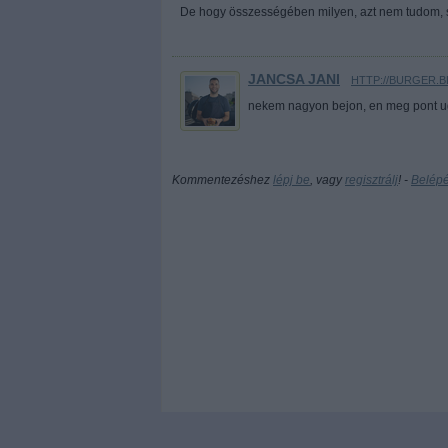
De hogy összességében milyen, azt nem tudom, s
JANCSA JANI
·
HTTP://BURGER.
nekem nagyon bejon, en meg pont ugy
Kommentezéshez
lépj be
, vagy
regisztrálj
! ‐
Belép