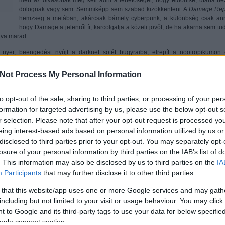
dolognak vagy sem. Semmiképp sem szabad kizökkenteni. A
Damage Rep
hemzseg a metában, akárcsak bámely cyberpunk, a különbség csak ann
hogy Damage a jelenről ír, karcolgatja a közeli jövőt, de ha akarna sem tu
átva marad.
 nyer, beengedést nyújt a darknet sötét bugyraiba, elrepít a nootropikumon 
ös, neonfényes, örökkönesős milliőjébe. Máriusz sokszor csak meglebegtet
 Lábjegyzetben, rétegeltségben burjánzó verse azonban nem fikció, ezért nem is áll
Not Process My Personal Information
zik valami, és magadtól kezdesz el kutatni a youtube-on, hírlevelekre iratkozol f
internetek körül forog a világ, a Google megaloposzai fénylenek fel, ha megnyito
to opt-out of the sale, sharing to third parties, or processing of your per
formation for targeted advertising by us, please use the below opt-out s
erpunk világában süvítünk 600 csomóval, minden fontosabb fordulópontnál bevonv
r selection. Please note that after your opt-out request is processed y
tás azonban, mint azt fentebb is említettem csak itt kezdődik. Irodalmi iránymutatá
eing interest-based ads based on personal information utilized by us or
lkalandozunk, linkekkel megtüzdelve habzsoljuk az újat vagy kacsintunk össze 
disclosed to third parties prior to your opt-out. You may separately opt-
losure of your personal information by third parties on the IAB’s list of
kkantunk be, egy kényszerbeteg alaposságával felfestett rémálom ez, jövünk 
. This information may also be disclosed by us to third parties on the
IA
lózataira is. Damage még pontokba szedve, kacagva dörgöli orrunk alá igenis m
Participants
that may further disclose it to other third parties.
ár be is logoltunk egy hosszú utazásra, ami bár kínkeserves görnyedésekbe 
 too much information. Ha neked van, dobhatsz két harmincoldalúval.
 that this website/app uses one or more Google services and may gath
including but not limited to your visit or usage behaviour. You may click 
Tetszik
0
 to Google and its third-party tags to use your data for below specifi
ogle consent section.