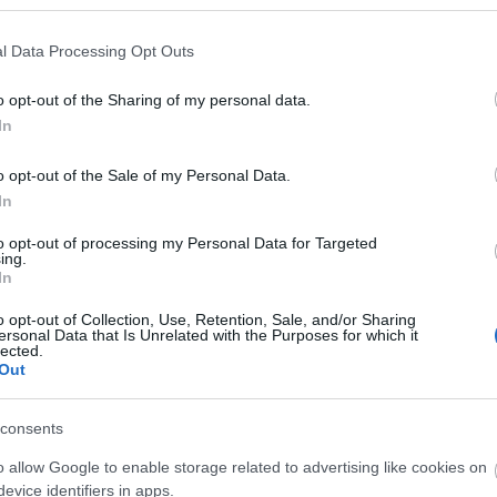
l Data Processing Opt Outs
o opt-out of the Sharing of my personal data.
In
o opt-out of the Sale of my Personal Data.
In
to opt-out of processing my Personal Data for Targeted
ing.
Geek Squad
VHS Paradise:
Le
In
Tízer Tréler III.
Emmanuelle
Transperceneige
(Snowpiercer)
o opt-out of Collection, Use, Retention, Sale, and/or Sharing
ersonal Data that Is Unrelated with the Purposes for which it
lected.
Out
consents
o allow Google to enable storage related to advertising like cookies on
evice identifiers in apps.
minősülnek, értük a
szolgáltatás technikai
üzemeltetője semmilyen felelősséget nem vállal, azokat nem ellenőrzi. Kifogás esetén ford