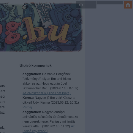
Utolsó kommentek
doggfather:
Ha van a Pengének
"előzménye", olyan film ami ihlette
akkor ez az. Hogy ezután Joel
kos
Schumacher Bat...
(
2024.07.10. 07:02
)
ert
Az elveszett fiúk (The Lost Boys)
meg
Kerma:
Nagyon jó film volt! Kössz a
san
cikket! Üdv, Kerma
(
2023.06.12. 10:31
)
ere
Párbaj
doggfather:
Nagyon európai
dsz
animációs stílusú és történetű messze
nem gyerekmese. Fantasy minimális
varázslatta...
(
2023.02.16. 11:22
)
Az
ek,
utolsó egyszarvú
z a