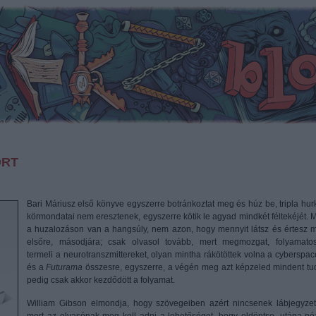
ORT
Bari Máriusz első könyve egyszerre botránkoztat meg és húz be, tripla hur
körmondatai nem eresztenek, egyszerre kötik le agyad mindkét féltekéjét. M
a huzalozáson van a hangsúly, nem azon, hogy mennyit látsz és értesz 
elsőre, másodjára; csak olvasol tovább, mert megmozgat, folyamato
termeli a neurotranszmittereket, olyan mintha rákötöttek volna a cyberspac
és a
Futurama
összesre, egyszerre, a végén meg azt képzeled mindent tu
pedig csak akkor kezdődött a folyamat.
William Gibson elmondja, hogy szövegeiben azért nincsenek lábjegyzet
mert az olvasónak meg kell adni a lehetőséget, hogy eldöntse, utána né