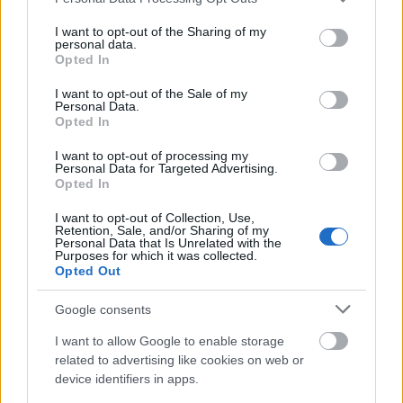
nem is volt vészes...csak a vége felé durvult be egy
services and may gather and store information including but
kicsit...
not limited to your visit or usage behaviour. You may click to
I want to opt-out of the Sharing of my
personal data.
A Twin Peakstől én még féltem is...de nem rég újra
grant or deny consent to Google and its third-party tags to
Opted In
use your data for below specified purposes in below Google
néztem pár részt és egész más hatás...Egy baja van a
consent section.
Twin Peaksnek, h nem lehet jól befejezni azt a
I want to opt-out of the Sale of my
Personal Data.
sztorit...
Opted In
filmforgalmazás és mozi...most nem támadólag , de
el nem tudom képzelni milyen kvalitások kellenek,
I want to opt-out of processing my
Personal Data for Targeted Advertising.
ha ennyire szemkiszúrós a különbség...nem lehet,h
Opted In
azért nemcsak szakértelem hiányról, de egyéb
dolgokról is szó van...?
I want to opt-out of Collection, Use,
Mainstream...ok, nem mondom, van egy mocskos
Retention, Sale, and/or Sharing of my
Personal Data that Is Unrelated with the
oldala ennek az egész biznisznek, és vhol megértem
Purposes for which it was collected.
ezt az elutasítást, de azért remélem nem lesz totál
Opted Out
ignore...én részemről a vegyes felvágottra szavazok,
egyébként meg mindenki írjon arról amiről
Google consents
akar...elvégre ez egy blog:)
I want to allow Google to enable storage
related to advertising like cookies on web or
device identifiers in apps.
Maya--