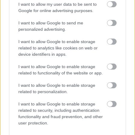
I want to allow my user data to be sent to
14 éve
Google for online advertising purposes.
így van, abszolút nem vészes, sőt szerencséjére
egyszer az öreganyjának szólított, Bates-nek, azóta
I want to allow Google to send me
kedvelem :) viszont csak most tudtam meg, hogy ő
personalized advertising.
hogyan szimpatizál :)
azt nem bánnám, ha Wostry csak horrorral
I want to allow Google to enable storage
related to analytics like cookies on web or
foglalkozna. ezt komolyan mondom. amúgy én is a
device identifiers in apps.
vegyes felvágottra szavazok. jobban mondva, csak
ezért olvasom ezt a blogot, mert itt különböző
I want to allow Google to enable storage
kategóriákban, valóban úgy írnak ahogyan nekem
related to functionality of the website or app.
tetszik. azt sohasem tudtam, s nem is akarom
megállapítani, hogy értenek-e hozzá. biztos igen,
I want to allow Google to enable storage
csak engem nem izgat ez a fele. viszont írjanak
related to personalization.
gyakrabban, mert én nem élvezem az ilyen 3-5
napos szüneteket :)
I want to allow Google to enable storage
related to security, including authentication
functionality and fraud prevention, and other
user protection.
Magócs Dávid
14 éve