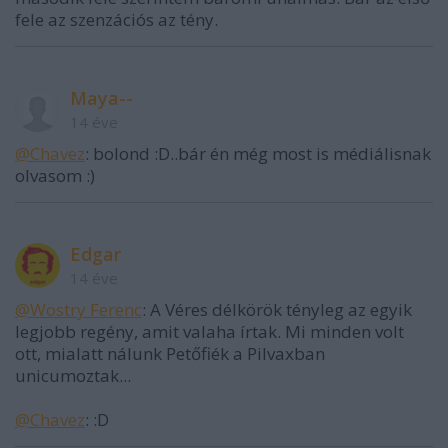
fele az szenzációs az tény.
Maya--
14 éve
@Chavez
: bolond :D..bár én még most is médiálisnak
olvasom :)
Edgar
14 éve
@Wostry Ferenc
: A Véres délkörök tényleg az egyik
legjobb regény, amit valaha írtak. Mi minden volt
ott, mialatt nálunk Petőfiék a Pilvaxban
unicumoztak...
@Chavez
: :D