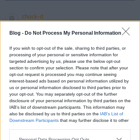
chuck-d
14 éve
csak egy kis autofellációra köszön be a főnök, főnök?
Blog -
Do Not Process My Personal Information
:] a Csaba ügyes meg lelkes, de ez utóbbi el ne
fogyjon neki, mert akkor bezár a blog. de bármilyen
If you wish to opt-out of the sale, sharing to third parties, or
életjelnek örülök, úgyhogy befetéma, pofabefe.
processing of your personal or sensitive information for
targeted advertising by us, please use the below opt-out
section to confirm your selection. Please note that after your
opt-out request is processed you may continue seeing
Wostry Ferenc
interest-based ads based on personal information utilized by
14 éve
us or personal information disclosed to third parties prior to
your opt-out. You may separately opt-out of the further
@chuck-d
: Visszautasítom. Sosem akartam leszopni
disclosure of your personal information by third parties on the
a kocsimat.
IAB’s list of downstream participants. This information may
also be disclosed by us to third parties on the
IAB’s List of
Downstream Participants
that may further disclose it to other
szoni_
third parties.
14 éve
Please note that this website/app uses one or more Google
Personal Data Processing Opt Outs