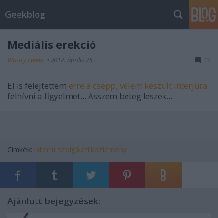
Geekblog
Mediális erekció
Wostry Ferenc
•
2012. április 25.
12
El is felejtettem
erre a csepp, velem készült interjúra
felhívni a figyelmet... Asszem beteg leszek...
Címkék:
interjú
szolgálati közlemény
Ajánlott bejegyzések: