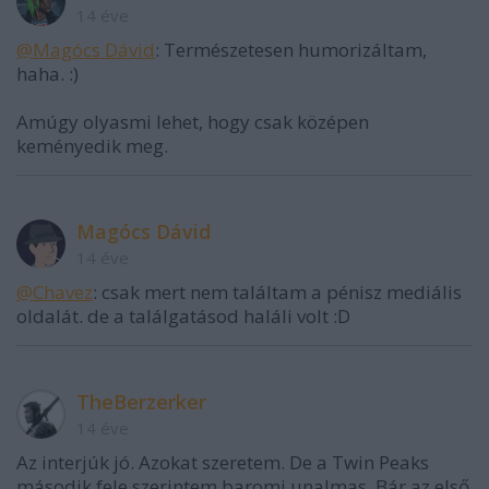
14 éve
@Magócs Dávid
: Természetesen humorizáltam,
haha. :)
Amúgy olyasmi lehet, hogy csak középen
keményedik meg.
Magócs Dávid
14 éve
@Chavez
: csak mert nem találtam a pénisz mediális
oldalát. de a találgatásod haláli volt :D
TheBerzerker
14 éve
Az interjúk jó. Azokat szeretem. De a Twin Peaks
második fele szerintem baromi unalmas. Bár az első