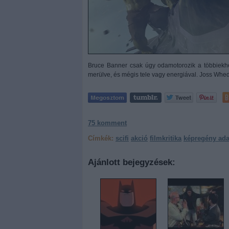
Bruce Banner csak úgy odamotorozik a többiekhez
merülve, és mégis tele vagy energiával. Joss Whed
75
komment
Címkék:
scifi
akció
filmkritika
képregény ada
Ajánlott bejegyzések: