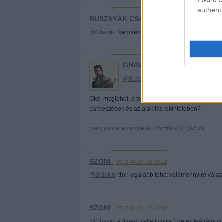
authenti
RUSZNYÁK CSABA
2012.04.23. 11:54:57
@Ghavin
: Nem rémlik Whedontól teátrális párb
GHAVIN
2012.04.23. 12:18:09
@Rusznyák Csaba
: "Nem rémlik Whe
Oké, meglehet, a teátrális nem épp a legjobb jel
párbeszédek és az alakítás tekintetében?
www.youtube.com/watch?v=d8KOZrQvSv0
SZONI_
2012.04.23. 12:29:12
@Balakin
: thx! legalább lehet valamennyire válasz
SZONI_
2012.04.23. 12:42:38
@Ghavin
: ezt nem kellett volna:) de ez teátrális 