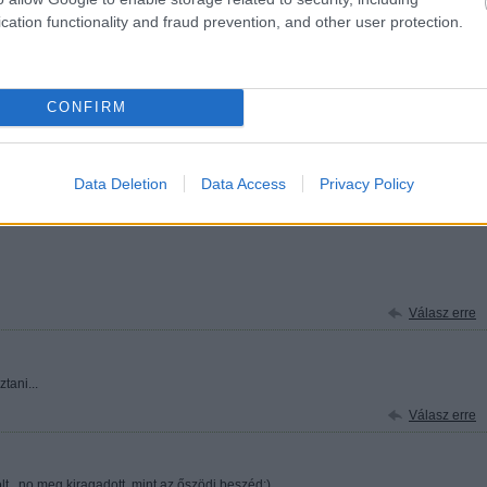
Válasz erre
cation functionality and fraud prevention, and other user protection.
eszéd. Hadaró igen, de itt nem nagyon van, max amikor Downey géppuskaszájúzik.
Válasz erre
CONFIRM
dontól teátrális párbeszéd."
Data Deletion
Data Access
Privacy Policy
ző. Másképp teszem fel a kérdést. Sok ehhez hasonló jelenet van a filmben a
Válasz erre
tani...
Válasz erre
volt...no meg kiragadott, mint az őszödi beszéd:)