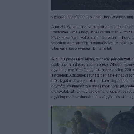
vigyorog. És még holnap is fog. Joss Whedon fil
A mozis Marvel-univerzum első etapja (a második
Vasember 3
-mal) négy év és öt film után kulmin
lovak közé csap. Feltételezi – helyesen – hogy ak
vesződik a karakterek bemutatásával. A pokol a
világvége, üssön-vágjon, ki merre lát.
A jó 140 perces film olyan, mint egy páncélozott,
csak igazán hatásos a célba érése. Whedon iszonyat
egy átlag akciófilm fináléját (mindez elvileg 220
sincsenek. A zúzások szüneteiben az életnagyságná
erős izgalmi állapotot okoz… khm, legalábbis…
egymást, és mindannyiuknak jutnak nagy pillanatok
olyasvalaki áll, aki tud cselekményt és párbeszéde
agykikapcsolós csinnadrattára vágyik – és aki mag