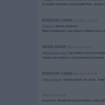
én inkább vasember szófosásától félek...annyira i
RUSZNYÁK CSABA
2012.04.23. 13:41:34
@Ghavin
: Ilyenek akadnak:)
Még hozzáteszem, hogy ebben a filmben van a vilá
NICKELADEÓN
2012.04.23. 15:02:37
@Rusznyák Csaba
: Egy Indiana Jones hommage
Amúgy nem mertem az első bekezdésnél tovább olv
RUSZNYÁK CSABA
2012.04.23. 15:32:41
@NickelADeón
: Valami olyasmi, de annál... hulk
2012.04.23. 16:46:43
Köszönöm, Whedontól pont ezt vártam. Ezek szerint