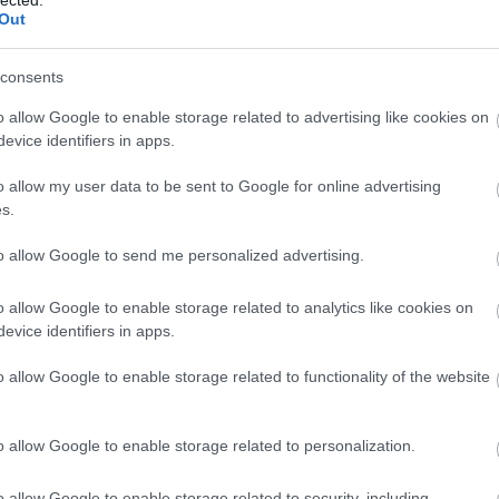
Out
est, hogy konvertált), de összességében - most is - tökfelesleges.
Válasz erre
consents
OG.HU
2012.04.23. 09:06:48
o allow Google to enable storage related to advertising like cookies on
l!!!!!
evice identifiers in apps.
Válasz erre
o allow my user data to be sent to Google for online advertising
s.
to allow Google to send me personalized advertising.
Válasz erre
o allow Google to enable storage related to analytics like cookies on
HU/
2012.04.23. 11:02:32
evice identifiers in apps.
Bár talán Lurdyba lehet felirattal is de még nincs kint a műsor.
Válasz erre
o allow Google to enable storage related to functionality of the website
o allow Google to enable storage related to personalization.
m, hogy a Whedonra tipikusan jellemző hol szófosósan hadaró, hol B-filmesen
ak jelen a filmben?
o allow Google to enable storage related to security, including