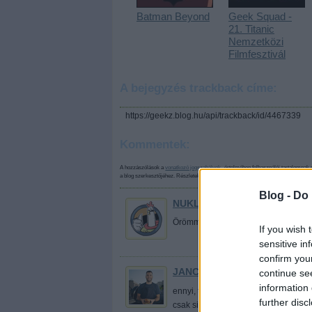
Batman Beyond
Geek Squad -
21. Titanic
Nemzetközi
Filmfesztivál
A bejegyzés trackback címe:
https://geekz.blog.hu/api/trackback/id/4467339
Kommentek:
A hozzászólások a
vonatkozó jogszabályok
értelmében felhasználói tartalomnak 
a blog szerkesztőjéhez. Részletek a
Felhasználási feltételekben
és az
adatvédelm
Blog -
Do 
NUKLEARIS_BAROMFI
·
HTTP:
Örömmel hallom.
If you wish 
sensitive in
confirm you
JANCSA JANI
continue se
·
HTTP://BURGER.
information 
ennyi, tökéletes kritika, köszönöm! 
further disc
csak sima 3D :)