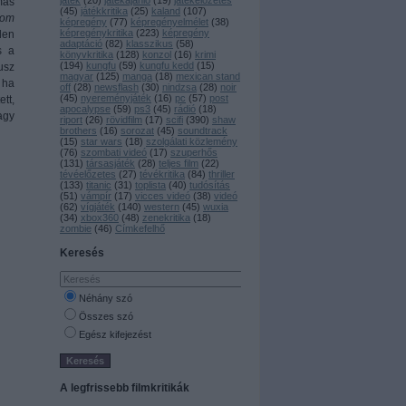
játék
(
20
)
játékajánló
(
19
)
játékelőzetes
más
(
45
)
játékkritika
(
25
)
kaland
(
107
)
yom
képregény
(
77
)
képregényelmélet
(
38
)
képregénykritika
(
223
)
képregény
den
adaptáció
(
82
)
klasszikus
(
58
)
s a
könyvkritika
(
128
)
konzol
(
16
)
krimi
(
194
)
kungfu
(
59
)
kungfu kedd
(
15
)
usz
magyar
(
125
)
manga
(
18
)
mexican stand
 ha
off
(
28
)
newsflash
(
30
)
nindzsa
(
28
)
noir
(
45
)
nyereményjáték
(
16
)
pc
(
57
)
post
tt,
apocalypse
(
59
)
ps3
(
45
)
rádió
(
18
)
agy
riport
(
26
)
rövidfilm
(
17
)
scifi
(
390
)
shaw
brothers
(
16
)
sorozat
(
45
)
soundtrack
(
15
)
star wars
(
18
)
szolgálati közlemény
(
76
)
szombati videó
(
17
)
szuperhős
(
131
)
társasjáték
(
28
)
teljes film
(
22
)
tévéelőzetes
(
27
)
tévékritika
(
84
)
thriller
(
133
)
titanic
(
31
)
toplista
(
40
)
tudósítás
(
51
)
vámpír
(
17
)
vicces videó
(
38
)
videó
(
62
)
vígjáték
(
140
)
western
(
45
)
wuxia
(
34
)
xbox360
(
48
)
zenekritika
(
18
)
zombie
(
46
)
Címkefelhő
Keresés
Néhány szó
Összes szó
Egész kifejezést
A legfrissebb filmkritikák