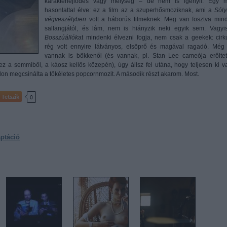
karakterfejlődés vagy mélység – de nem is igényli. Egy 
hasonlattal élve: ez a film az a szuperhősmoziknak, ami a
Sól
végveszélyben
volt a háborús filmeknek. Meg van fosztva min
sallangjától, és lám, nem is hiányzik neki egyik sem. Vagyi
Bosszúállók
at mindenki élvezni fogja, nem csak a geekek: cirk
rég volt ennyire látványos, elsöprő és magával ragadó. Még
vannak is bökkenői (és vannak, pl. Stan Lee cameója erőltete
 a semmiből, a káosz kellős közepén), úgy állsz fel utána, hogy teljesen ki v
on megcsinálta a tökéletes popcornmozit. A második részt akarom. Most.
Tetszik
0
ptáció