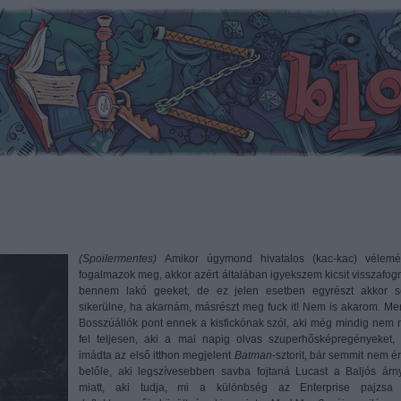
(Spoilermentes)
Amikor úgymond hivatalos (kac-kac) vélemé
fogalmazok meg, akkor azért általában igyekszem kicsit visszafogn
bennem lakó geeket, de ez jelen esetben egyrészt akkor 
sikerülne, ha akarnám, másrészt meg fuck it! Nem is akarom. Mer
Bosszúállók pont ennek a kisfickónak szól, aki még mindig nem n
fel teljesen, aki a mai napig olvas szuperhősképregényeket, 
imádta az első itthon megjelent
Batman
-sztorit, bár semmit nem ér
belőle, aki legszívesebben savba fojtaná Lucast a Baljós árn
miatt, aki tudja, mi a különbség az Enterprise pajzsa