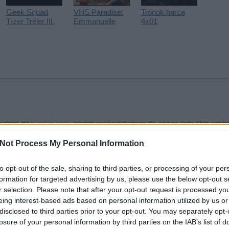
Geek Squad
VHS Paradise:
Trónok harca
Tízer Tréler III.
Emmanuelle
4x01
minősülnek, értük a
szolgáltatás technikai
üzemeltetője semmilyen felelősséget nem vállal, azokat nem ellenőrzi. Kifogás esetén ford
i tájékoztatóban
.
Not Process My Personal Information
//NUKLEARISPILLANATOK.BLOGSPOT.COM
2012.04.22. 23:02:14
to opt-out of the sale, sharing to third parties, or processing of your per
formation for targeted advertising by us, please use the below opt-out s
Válasz erre
r selection. Please note that after your opt-out request is processed y
eing interest-based ads based on personal information utilized by us or
BLOG.HU
2012.04.22. 23:04:37
disclosed to third parties prior to your opt-out. You may separately opt-
már meg is van a foglalt jegy csütörtök hajnalra, egyeduli szomorusag, h nem imax,
losure of your personal information by third parties on the IAB’s list of