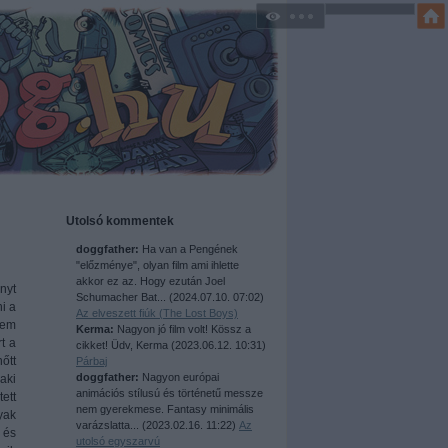
Utolsó kommentek
doggfather:
Ha van a Pengének
"előzménye", olyan film ami ihlette
akkor ez az. Hogy ezután Joel
nyt
Schumacher Bat...
(
2024.07.10. 07:02
)
i a
Az elveszett fiúk (The Lost Boys)
sem
Kerma:
Nagyon jó film volt! Kössz a
t a
cikket! Üdv, Kerma
(
2023.06.12. 10:31
)
őtt
Párbaj
doggfather:
Nagyon európai
aki
animációs stílusú és történetű messze
tett
nem gyerekmese. Fantasy minimális
yak
varázslatta...
(
2023.02.16. 11:22
)
Az
 és
utolsó egyszarvú