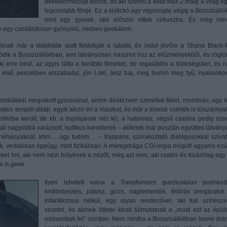
deflektormezője között, és aki szerint a
Mad Max 2
máig a világ eg
legcoolabb filmje. Ez a kisfickó úgy vigyorogta végig a
Bosszúálló
mint egy gyerek, akit először vittek cirkuszba. És még min
mje egy csodálatosan gyönyörű, nedves geekálom.
nak már a stáblisták alatt feldobják a labdát, és indul jövőre a Shane Black-f
álódik a Bosszúállókban, ami látványosan hasznot húz az előzményekből, és rögtö
i erre beül, az úgyis látta a korábbi filmeket, de legalábbis a többségüket, és 
z első percekben elszabadul, jön Loki, lesz baj, meg bumm meg tyű, nyakunko
 bombákkal megrakott gyorsvonat, amire direkt nem szereltek féket, mondván, úgy l
os tempót diktál, egyik akció éri a másikat, és már a kisebb csörték is túlszárnyal
 millióba került, de kb. a duplájának néz ki), a hatalmas, végső csatára pedig sza
l nagyobbá varázsolt, kultikus karakterek – akiknek már pusztán együttes látványa
 néhányaknál, khm… úgy tudom… – frappáns, szórakoztató dialógusokkal szívat
, verbálisan éppúgy, mint fizikálisan. A méregdrága CGI-orgia mögött ugyanis ezút
ket írni, aki nem nézi hülyének a nézőt, még azt sem, aki csakis és kizárólag egy 
a is geek.
Ilyen lehetett volna a
Transformers
gusztustalan poénkod
tinifilmbeütés, pátosz, giccs, naplementék, félórás üresjáratok
infantilizmus nélkül, egy olyan rendezővel, aki tud színésze
vezetni, és akinek ötletei kicsit túlmutatnak a „most ezt az épüle
robbantsuk fel” szintjén. Nem mintha a
Bosszúállók
ban lenne drá