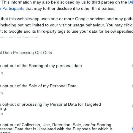
. This information may also be disclosed by us to third parties on the
IA
Válasz erre
Participants
that may further disclose it to other third parties.
 that this website/app uses one or more Google services and may gath
including but not limited to your visit or usage behaviour. You may click 
 to Google and its third-party tags to use your data for below specifi
Válasz erre
ogle consent section.
HU/
2012.04.23. 01:00:58
l Data Processing Opt Outs
tikába...már így is NAGYON vártam de most már alig bírok magammal :D
Válasz erre
o opt-out of the Sharing of my personal data.
In
OG.HU
2012.04.23. 08:47:33
o opt-out of the Sale of my Personal Data.
Válasz erre
In
ROLL.BLOG.HU/
2012.04.23. 08:57:17
to opt-out of processing my Personal Data for Targeted
ing.
In
Válasz erre
o opt-out of Collection, Use, Retention, Sale, and/or Sharing
ersonal Data that Is Unrelated with the Purposes for which it
lected.