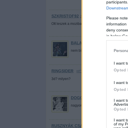
participants
Downstream 
SZKRISTOF92
2012.04.22. 23:23:25
Please note
information 
Ott leszek a moziban. Mindenáron.
deny consent
in below Go
BALAKIN
·
HTTP://BALAKIN.BLOG.
Persona
nem bírtam ki és beleolvastam a kri
I want t
Opted 
RINGSIDER
·
HTTP://FUSSATOKBOLONDOK.BL
3d? milyen?
I want t
Opted 
DOGGFATHER
·
HTTP://DOGG-N-
I want 
Advertis
nagyon meg kell nézni a filmet!
Opted 
I want t
of my P
RUSZNYÁK CSABA
2012.04.23. 09:05:42
was col