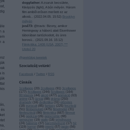
yik
doggfather:
A zsaruk becsülete,
k
at,
Kiképzés (light), A bűn mélyén. Három
dig
film amiből erősen merített ez az
alkotá...
(
2022.04.05. 15:52
)
Brooklyn
mélyén
josé73:
@travis: Bizony, amikor
éle
Hemingway a háború alatt Eisenhower
n a
táborában tartózkodott, és üres
nem
borosü...
(
2021.09.16. 15:12
)
n a
Filmkritika: 1408 (USA, 2007) ***
Utolsó 20
esz
@geekblog tweetek
ják
Szocializálj velünk!
vak
 is
Facebook
/
Twitter
/
RSS
ják
Címkék
tal
1csillagos
(
20
)
2csillagos
(
91
)
3csillagos
kis
(
177
)
4csillagos
(
244
)
5csillagos
(
164
)
80 klassix
(
44
)
akció
(
477
)
animáció
(
63
)
anime
(
17
)
ázsiai
(
88
)
dráma
(
250
)
dramedy
(
16
)
dvdkritika
(
31
)
előzetes
ás,
(
18
)
eurocult
(
85
)
fantasy
(
225
)
fesztivál
(
51
)
filmbemutató
(
475
)
filmelmélet
(
31
)
 és
filmfesztivál
(
86
)
filmkritika
(
667
)
filmnoir
ket
(
34
)
geekzaj
(
26
)
geexcomix
(
88
)
gengszter
(
19
)
giallo
(
18
)
grindhouse
tet
(
24
)
háborús
(
37
)
harcművészet
(
17
)
hír
ma,
(
119
)
horror
(
589
)
interjú
(
57
)
japán
(
56
)