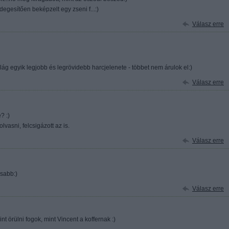
degesítően beképzelt egy zseni f...:)
Válasz erre
g egyik legjobb és legrövidebb harcjelenete - többet nem árulok el:)
Válasz erre
? :)
asni, felcsigázott az is.
Válasz erre
osabb:)
Válasz erre
 örülni fogok, mint Vincent a koffernak :)