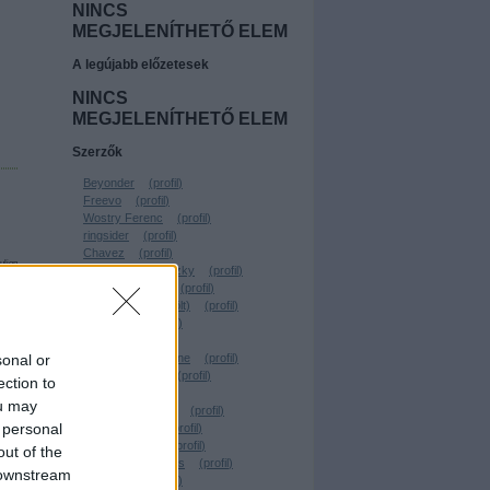
NINCS
MEGJELENÍTHETŐ ELEM
A legújabb előzetesek
NINCS
MEGJELENÍTHETŐ ELEM
Szerzők
Beyonder
(
profil
)
Freevo
(
profil
)
Wostry Ferenc
(
profil
)
ringsider
(
profil
)
Chavez
(
profil
)
uljon
Linkovic Csumoszky
(
profil
)
Parraghramma.
(
profil
)
Köbli Norbert (törölt)
(
profil
)
virtualdog
(
profil
)
Santito
(
profil
)
sonal or
kerekgyarto yvonne
(
profil
)
VilosCohaagen
(
profil
)
ection to
.YEZy.
(
profil
)
ou may
Rusznyák Csaba
(
profil
)
 personal
Lehota Árpád
(
profil
)
TheBerzerker
(
profil
)
out of the
Forgács W. András
(
profil
)
 downstream
Geekblog
(
profil
)