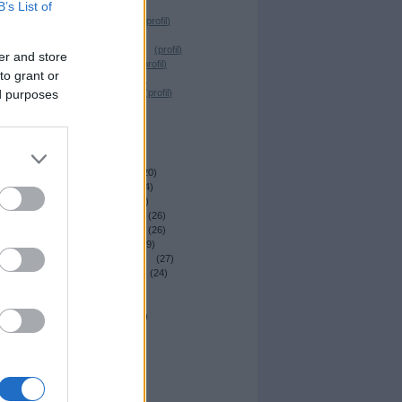
B’s List of
Desrix
(
profil
)
Magócs Dávid
(
profil
)
Elmeboy
(
profil
)
_Nagy Krisztián_
(
profil
)
er and store
Dr. Sick Fuck
(
profil
)
to grant or
T. Reiker
(
profil
)
ed purposes
Nemes András
(
profil
)
irkafirk
(
profil
)
Archívum
2014 április
(
22
)
2014 március
(
20
)
2014 február
(
24
)
2014 január
(
23
)
2013 december
(
26
)
2013 november
(
26
)
2013 október
(
29
)
2013 szeptember
(
27
)
2013 augusztus
(
24
)
2013 július
(
29
)
2013 június
(
27
)
2013 május
(
34
)
Tovább
...
Egyéb