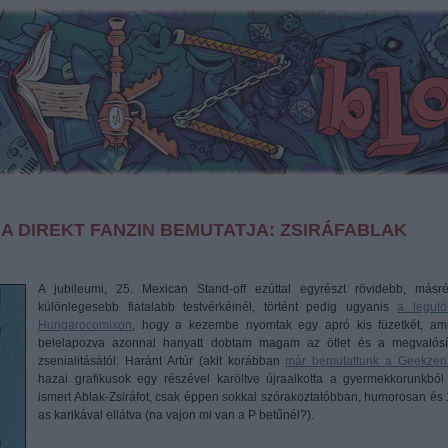
 A DIREKT FANZIN BEMUTATJA: ZSIRÁFABLAK
A jubileumi, 25. Mexican Stand-off ezúttal egyrészt rövidebb, másré
különlegesebb fiatalabb testvérkéinél, történt pedig ugyanis
a legutó
Hungarocomixon
, hogy a kezembe nyomtak egy apró kis füzetkét, am
belelapozva azonnal hanyatt dobtam magam az ötlet és a megvalósí
zsenialitásától: Haránt Artúr (akit korábban
már bemutattunk a Geekzen
hazai grafikusok egy részével karöltve újraalkotta a gyermekkorunkból 
ismert Ablak-Zsiráfot, csak éppen sokkal szórakoztatóbban, humorosan és 
as karikával ellátva (na vajon mi van a P betűnél?).