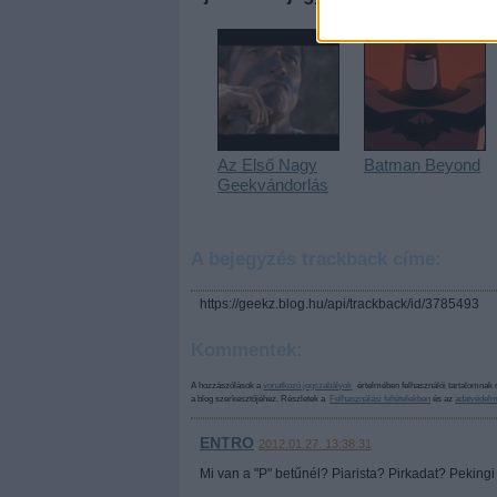
Az Első Nagy
Batman Beyond
Geekvándorlás
A bejegyzés trackback címe:
https://geekz.blog.hu/api/trackback/id/3785493
Kommentek:
A hozzászólások a
vonatkozó jogszabályok
értelmében felhasználói tartalomnak 
a blog szerkesztőjéhez. Részletek a
Felhasználási feltételekben
és az
adatvédelm
ENTRO
2012.01.27. 13:38:31
Mi van a "P" betűnél? Piarista? Pirkadat? Peking