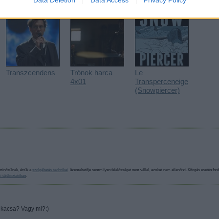
Data Deletion
Data Access
Privacy Policy
Transzcendens
Trónok harca
Le
4x01
Transperceneige
(Snowpiercer)
minősülnek, értük a
szolgáltatás technikai
üzemeltetője semmilyen felelősséget nem vállal, azokat nem ellenőrzi. Kifogás esetén ford
i tájékoztatóban
.
i kacsa? Vagy mi?:)