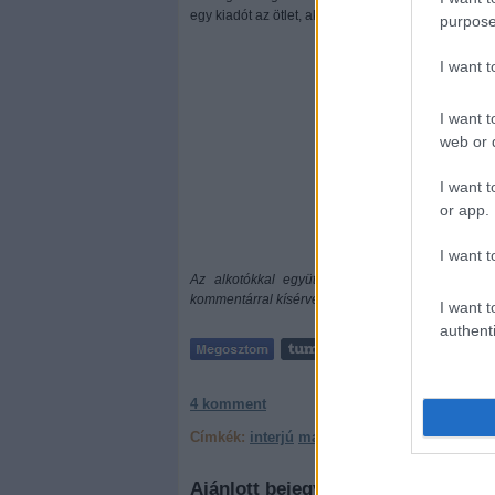
egy kiadót az ötlet, akkor ne habozzon, írjon nyug
purpose
I want 
I want t
web or d
I want t
or app.
I want t
Az alkotókkal együttműködve a Geekz-en ham
kommentárral kísérve a szerzőktől. Stay tuned!
I want t
authenti
4
komment
Címkék:
interjú
magyar
képregény
mexican s
Ajánlott bejegyzések: