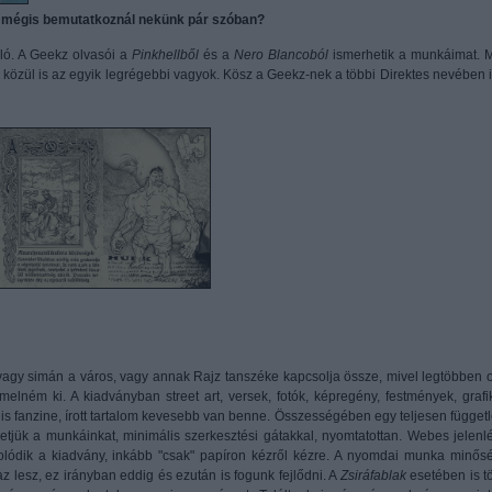
de mégis bemutatkoznál nekünk pár szóban?
oló. A Geekz olvasói a
Pinkhellből
és a
Nero Blancoból
ismerhetik a munkáimat. M
közül is az egyik legrégebbi vagyok. Kösz a Geekz-nek a többi Direktes nevében i
t vagy simán a város, vagy annak Rajz tanszéke kapcsolja össze, mivel legtöbben 
emelném ki. A kiadványban street art, versek, fotók, képregény, festmények, grafi
lis fanzine, írott tartalom kevesebb van benne. Összességében egy teljesen függetl
ehetjük a munkáinkat, minimális szerkesztési gátakkal, nyomtatottan. Webes jelenlé
olódik a kiadvány, inkább "csak" papíron kézről kézre. A nyomdai munka minős
z lesz, ez irányban eddig és ezután is fogunk fejlődni. A
Zsiráfablak
esetében is t