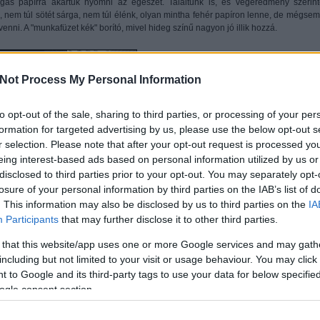
rgás papírra akartuk nyomni az egészet. Találtunk is, és végeredmény szerin
, nem túl sötét sárga, nem túl élénk, olyan mintha fehér papíron lenne, de mégsem
enni. A "munkafüzet kék" borító, mivel hideg színű nagyon jó illik hozzá.
Not Process My Personal Information
to opt-out of the sale, sharing to third parties, or processing of your per
formation for targeted advertising by us, please use the below opt-out s
r selection. Please note that after your opt-out request is processed y
eing interest-based ads based on personal information utilized by us or
disclosed to third parties prior to your opt-out. You may separately opt-
losure of your personal information by third parties on the IAB’s list of
ölted össze hozzá az alkotótársakat? Hogyan ment a közös munka, mi alapján
. This information may also be disclosed by us to third parties on the
IA
Participants
that may further disclose it to other third parties.
gy nincsenek megkötések, de legalább legyen valami laza konceptje minden számn
ó. Az 5. szám többé kevésbé a "metamorfózis" koncepcióban készült el. Ott bukk
 that this website/app uses one or more Google services and may gath
 által rajzolt, totálisan más témájú scifi képregénybe nyúlt át. A 6. számnál 
including but not limited to your visit or usage behaviour. You may click 
en, és ötletelésnél felvetődött a gyerekkorunkban forgatott
Ablak-Zsiráf
lexikon, m
 to Google and its third-party tags to use your data for below specifi
pár mondatos definíciókkal ellátott, magyar ábécé által felosztott kiadvány. Ettől elt
ogle consent section.
re volt mindenkinek. A betűket random szerűen kaptuk meg Self2-tól, először fejenk
tt a betűket az azt birtoklók vagy teljes egészében visszaadták vagy részben tov
ből dolgoztak az MKA tagok is (Felvidéki, Lanczinger, Fritz), akiket én hívtam m