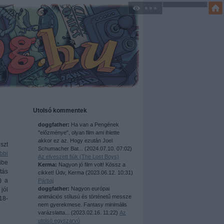
Utolsó kommentek
doggfather:
Ha van a Pengének
"előzménye", olyan film ami ihlette
akkor ez az. Hogy ezután Joel
szt
Schumacher Bat...
(
2024.07.10. 07:02
)
bbi
Az elveszett fiúk (The Lost Boys)
ibe
Kerma:
Nagyon jó film volt! Kössz a
tás
cikket! Üdv, Kerma
(
2023.06.12. 10:31
)
) a
Párbaj
doggfather:
Nagyon európai
jól
animációs stílusú és történetű messze
18-
nem gyerekmese. Fantasy minimális
varázslatta...
(
2023.02.16. 11:22
)
Az
utolsó egyszarvú