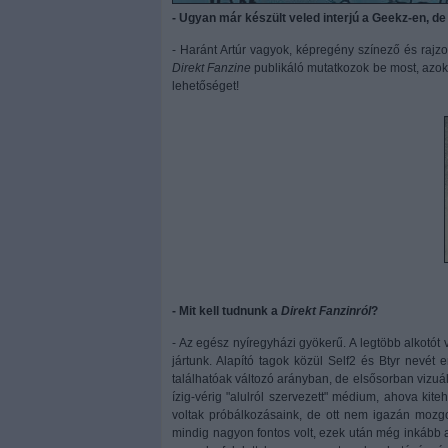
- Ugyan már készült veled interjú a Geekz-en, 
- Haránt Artúr vagyok, képregény színező és rajz
Direkt Fanzine
publikáló mutatkozok be most, azok 
lehetőséget!
- Mit kell tudnunk a
Direkt Fanzinról
?
- Az egész nyíregyházi gyökerű. A legtöbb alkotó
jártunk. Alapító tagok közül Self2 és Btyr nevét 
találhatóak változó arányban, de elsősorban vizuá
ízig-vérig "alulról szervezett" médium, ahova kit
voltak próbálkozásaink, de ott nem igazán mozg
mindig nagyon fontos volt, ezek után még inkább a