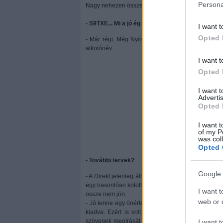
Persona
Nagy nehezen összejött minden betű örökbeadása
- S9TXE... Mi a jó ég ez az új művésznév? :)
I want t
Opted 
- Már régi. Még Nyíregyen aggattam magamra. Má
alkotónév.
I want t
Opted 
I want 
Advertis
Opted 
I want t
of my P
was col
Opted 
- További tervek?
Google 
- A
Direkt
jelenleg áll, nagyon sok dologról beszél
egy hasonlóan kötött koncepciójú számot összeho
I want t
össze nem jön:
web or d
- Jó lenne egy önértékén kijött szép színes Zsiráf
kiadva. Ezért is volt ez a 0. szám. Sokkal több
szövegek megírását akár humoristák, írók bevonás
I want t