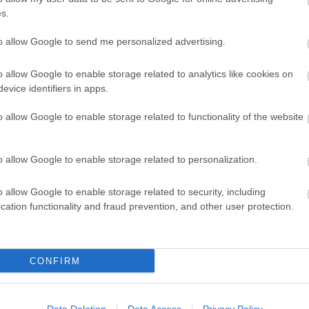
odtan! :) juxxxtapoz@gmail.com
s.
to allow Google to send me personalized advertising.
o allow Google to enable storage related to analytics like cookies on
evice identifiers in apps.
o allow Google to enable storage related to functionality of the website
o allow Google to enable storage related to personalization.
arosan heti bontásban fogjuk lehozni a
Zsiráfablak
minden oldalát, extra 
o allow Google to enable storage related to security, including
cation functionality and fraud prevention, and other user protection.
Tetszik
0
CONFIRM
tand off
zsiráfablak