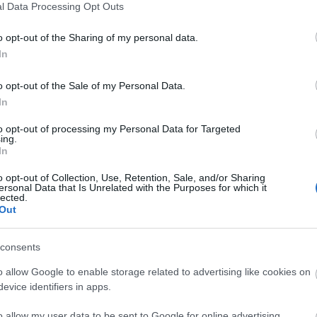
l Data Processing Opt Outs
.
o opt-out of the Sharing of my personal data.
In
r nem nagyon használom, de mivel ott született, ahol a
Direkt
így ott maradt ez
o opt-out of the Sale of my Personal Data.
In
to opt-out of processing my Personal Data for Targeted
ing.
In
o opt-out of Collection, Use, Retention, Sale, and/or Sharing
ersonal Data that Is Unrelated with the Purposes for which it
lected.
Out
consents
tünk eddig, de konkrétumok még nincsenek lefixálva. Jövő év első felében szeretn
zni. Még egyszer
Zsiráfablak Direkten
belül, ha lesz is az is csak sokkal később. Ha
o allow Google to enable storage related to advertising like cookies on
evice identifiers in apps.
ablakot összehozni, ami azt jelenti, hogy nem egy másik kiadvány keretein belül le
 alkotóval szeretném, kisebb mozgástérrel, rendesen megszerkesztve az egészet
ával. Egyelőre ez ügyben egy lépést sem tettem, így, ha most ezt olvasta és érde
o allow my user data to be sent to Google for online advertising