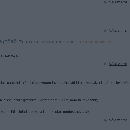
Válasz erre
Válasz erre
S (TÖRÖLT)
·
HTTP://CSAKJOTAKAROK.BLOG.HU/
2012.01.30. 14:13:32
het szerezni?
Válasz erre
ehet rendelni. a fenti riport végén lévő mailre küldd el a kontaktod. ajánlott levélkén
óbb lenne, szal egyszerre 2 darab nem 1200ft, hanem kevesebb)
resztül is lehet. ezeket a kontakt után pontosítsuk csak.
Válasz erre