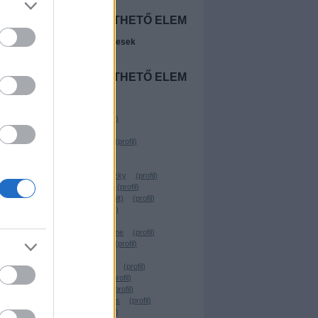
NINCS
MEGJELENÍTHETŐ ELEM
A legújabb előzetesek
 az
NINCS
MEGJELENÍTHETŐ ELEM
Szerzők
Beyonder
(
profil
)
Freevo
(
profil
)
Wostry Ferenc
(
profil
)
ringsider
(
profil
)
Chavez
(
profil
)
Linkovic Csumoszky
(
profil
)
Parraghramma.
(
profil
)
Köbli Norbert (törölt)
(
profil
)
virtualdog
(
profil
)
Santito
(
profil
)
kerekgyarto yvonne
(
profil
)
VilosCohaagen
(
profil
)
énk
.YEZy.
(
profil
)
 ez
Rusznyák Csaba
(
profil
)
Lehota Árpád
(
profil
)
TheBerzerker
(
profil
)
nne
Forgács W. András
(
profil
)
, a
Geekblog
(
profil
)
kel