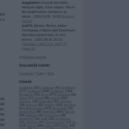
doggfather:
A zsaruk becsülete,
Kiképzés (light), A bűn mélyén. Három
film amiből erősen merített ez az
int
alkotá...
(
2022.04.05. 15:52
)
Brooklyn
s a
mélyén
josé73:
@travis: Bizony, amikor
Hemingway a háború alatt Eisenhower
táborában tartózkodott, és üres
borosü...
(
2021.09.16. 15:12
)
Filmkritika: 1408 (USA, 2007) ***
Utolsó 20
@geekblog tweetek
Szocializálj velünk!
Facebook
/
Twitter
/
RSS
Címkék
1csillagos
(
20
)
2csillagos
(
91
)
3csillagos
(
177
)
4csillagos
(
244
)
5csillagos
(
164
)
80 klassix
(
44
)
akció
(
477
)
animáció
(
63
)
anime
(
17
)
ázsiai
(
88
)
dráma
(
250
)
oda
dramedy
(
16
)
dvdkritika
(
31
)
előzetes
kák
(
18
)
eurocult
(
85
)
fantasy
(
225
)
fesztivál
(
51
)
filmbemutató
(
475
)
filmelmélet
(
31
)
en,
filmfesztivál
(
86
)
filmkritika
(
667
)
filmnoir
tre
(
34
)
geekzaj
(
26
)
geexcomix
(
88
)
gengszter
(
19
)
giallo
(
18
)
grindhouse
ége
(
24
)
háborús
(
37
)
harcművészet
(
17
)
hír
öbb
(
119
)
horror
(
589
)
interjú
(
57
)
japán
(
56
)