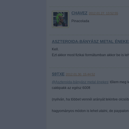
CHAVEZ
2012.01.27. 13:52:55
Pinacolada
ASZTEROIDA-BÁNYÁSZ METAL ÉNEKE
Kell.
Ezt akkor most fizikai formátumban akkor be is le
S9TXE
2012.01.30. 15:44:52
@Aszteroida-bányász metal énekes
: tőlem meg l
cakkpakk az egész 600ft
(nyilván, ha többet vennél arányát tekintve olcs
hagyományos módon is lehet utalni, de paypalon ke