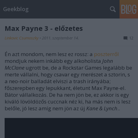
Geekblog
Max Payne 3 - előzetes
Linkovic Csumoszky
•
2011. szeptember 14.
12
Én azt mondom, nem lesz ez rossz: a
poszterről
mondjuk nekem inkább egy alkoholista
John
McClane
ugrott be, de a Rockstar Games legalább be
merte vállalni, hogy csavar egy merészet a sztorin, s
a neo-noir balladát elviszi a trash irányába;
főszerepben egy lepukkant, életunt Max Payne-el.
Bátor vállalkozás. De ha nem jön be, ez akkor is egy
kiváló lövöldözős cuccnak néz ki, ha más nem is lesz
belőle, jó lesz amíg nem jön az új
Kane & Lynch
..