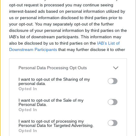
valószerűség kedvéért.. talán elveszíti a játék a
opt-out request is processed you may continue seeing
varázsát, talán csinálnak valami újat, ami
interest-based ads based on personal information utilized by
továbbviszi egy másik irányba.. vagy szimplán szar
us or personal information disclosed to third parties prior to
lesz. meglátjuk
your opt-out. You may separately opt-out of the further
disclosure of your personal information by third parties on the
legrosszabb esetben játszol egy jót, mint ha a Kane
IAB’s list of downstream participants. This information may
and Lynch-et tolnád.. aztán elfelejted, mint a Mátrix
also be disclosed by us to third parties on the
IAB’s List of
2-3-at és csak az elsőt tekinted legitimnek (az MP
Downstream Participants
that may further disclose it to other
esetében mondjuk az első kettőt)
third parties.
Please note that this website/app uses one or more Google
Personal Data Processing Opt Outs
services and may gather and store information including but
not limited to your visit or usage behaviour. You may click to
I want to opt-out of the Sharing of my
Sharpe
personal data.
grant or deny consent to Google and its third-party tags to
14 éve
Opted In
use your data for below specified purposes in below Google
@Linkovic Csumoszky
: Bátor vállalkozás vagy sem,
consent section.
I want to opt-out of the Sale of my
de nekem a max payne 1 és 2 mai napig kedvenc
Personal Data.
Opted In
játékaim, amikre rá merem mondani, hogy
zseniálisak és nem a bullet time miatt, hanem a
I want to opt-out of processing my
tökéletes hangulat és mesterien megírt történet és
Personal Data for Targeted Advertising.
annak levezetése miatt. Ha ezeket elveszed a max
Opted In