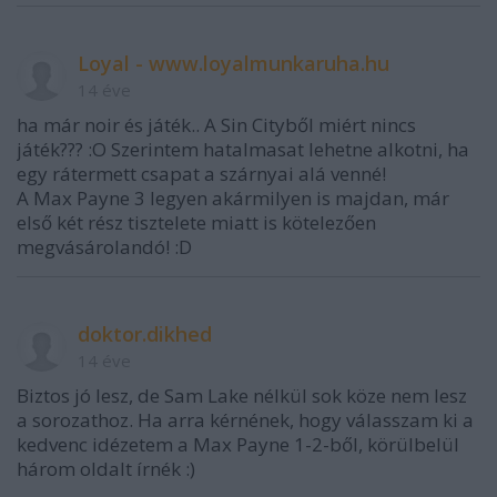
Loyal - www.loyalmunkaruha.hu
14 éve
ha már noir és játék.. A Sin Cityből miért nincs
játék??? :O Szerintem hatalmasat lehetne alkotni, ha
egy rátermett csapat a szárnyai alá venné!
A Max Payne 3 legyen akármilyen is majdan, már
első két rész tisztelete miatt is kötelezően
megvásárolandó! :D
doktor.dikhed
14 éve
Biztos jó lesz, de Sam Lake nélkül sok köze nem lesz
a sorozathoz. Ha arra kérnének, hogy válasszam ki a
kedvenc idézetem a Max Payne 1-2-ből, körülbelül
három oldalt írnék :)