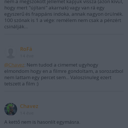
nem a megszokott jellemet kapjuk vissza (azon kívül,
hogy mert "újítani" akarnak) vagy van rá egy
egyszerű és frappáns indoka, annak nagyon örülnék.
100 szónak is 1 a vége: remélem nem csak a pénzért
csinálják...
RoFä
14 éve
@Chavez
: Nem tudod a cimemet ugyhogy
elmondom hogy en a filmre gondoltam, a sorozatbol
nem lattam egy percet sem... Valoszinuleg ezert
tetszett a film :)
Chavez
14 éve
A kettő nem is hasonlít egymásra.