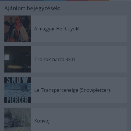
Ajánlott bejegyzések:
A magyar Hellboyok!
Trónok harca 4x01
Le Transperceneige (Snowpiercer)
Konvoj