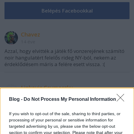
Chavez
14 éve
Azzal, hogy elvitték a játék fő vonzerejének számító
noir hangulatért felelős rideg NY-ból, nekem az
érdeklődésem máris a felére esett vissza. :(
Linkovic Csumoszky
14 éve
Blog -
Do Not Process My Personal Information
@Chavez
: pont erre mondtam, hogy bátor
vállalkozás továbbmenni ebbe a brazíliai
If you wish to opt-out of the sale, sharing to third parties, or
lövöldözős/túszejtős irányba.. ráadásul a bullet
processing of your personal or sensitive information for
time-nak ebben a trailer-ben nyoma sincs, nem
targeted advertising by us, please use the below opt-out
lepődnék meg, ha a rockstar teljesen száműzné a
section to confirm your selection. Please note that after your