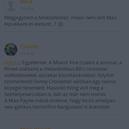
RoFä
14 éve
Megjegyzem a felvezeteshez: mikor nem volt Max
lepukkant es eletunt...? :)))
Chavez
14 éve
@RoFä
: Egyetértek. A Miami Vice (csakis a sorozat, a
filmet utáltam) a melankólikus 80's rockzenei
aláfestésekkel, éjszakai kocsikázásokkal, folyton
szomorkodó Sonny Crockettel valóban egy noiros
közeget teremtett. Hasonló fíling volt meg a
Sebhelyesarcúban is, bár az már nem noiros.
A Max Payne másik érdeme, hogy kicsit amolyan
neo-gótikus horrorfilm hangulatot is árasztott.