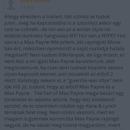
Mike Powell
14 éve
Ahogy elnéztem a trailert, hát szóhoz se tudok
jutni...még ha kapcsolódna is a sztorihoz akkor egy
szót se szólnék...de hol van az a winter style-lal
ellátott darkness hangulatú NY? Hol van a NYPD? Hol
van az a Max Payne féle jellem, aki rajongott Mona
Sax-ért, miközben nyomozott a saját családja halála
megviselt? Nem tudom fiők/lányok, de úgy érzem, ez
nem lesz a mi igazi Max Payne karakterünk, akit
megismertünk, ha csak nem tudnak kitalálni valami
olyan kapcsoló elemet, ami összeköti az előző 2
részt. Valahogy nekem ez a "guerilla-war stlye" nem
ide illő. Jó, tudom, hogy az előző Max Payne és a
Max Payne - The Fall of Max Payne maga bezárt egy
történetet és sejtette velünk, hogy lesz következő
epizód, de ez szerintem inkább egy Kane & Lynch
témának felel meg. Nem szidni akarom, mert én
magam is gyermek korom óta Max Payne rajongó
vagyok, de ha valaki meg tudná magyarázni, miért