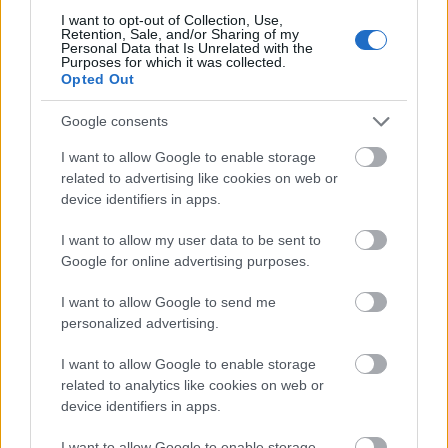
payne-ből akkor már teljesen kiherélted. Lehet a
I want to opt-out of Collection, Use,
Rockstar akármilyen fene bátor és egy váratlan
Retention, Sale, and/or Sharing of my
húzással csinálhat a folytatásból űrstratégiát is, de
Personal Data that Is Unrelated with the
Purposes for which it was collected.
akkor könyörgöm, ne hívjuk max payne-nek, mert ez
Opted Out
egy olyan név ami többet érdemel.
Google consents
I want to allow Google to enable storage
vargatom
related to advertising like cookies on web or
14 éve
device identifiers in apps.
Egyfelől harmadszorra ugyanazt miért?
I want to allow my user data to be sent to
Másfelől sok-sok év eltelt már szóval nextgen
Google for online advertising purposes.
nekifutást miért nem?
I want to allow Google to send me
Meglássuk, Rockstar azért rosszat nem nagyon ad ki
personalized advertising.
a kezéből, még ha a stúdió managementje
katasztrofális is (az LA Noire-t jegyző Team Bondi
I want to allow Google to enable storage
esetében pl. óriási siker ellenére bedőlés lett a vége)
related to analytics like cookies on web or
device identifiers in apps.
I want to allow Google to enable storage