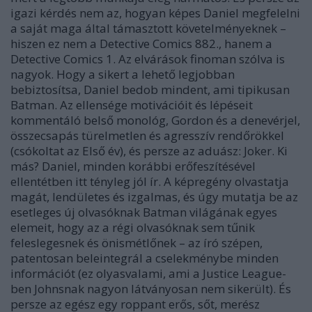
igazi kérdés nem az, hogyan képes Daniel megfelelni
a saját maga által támasztott követelményeknek –
hiszen ez nem a Detective Comics 882., hanem a
Detective Comics 1. Az elvárások finoman szólva is
nagyok. Hogy a sikert a lehető legjobban
bebiztosítsa, Daniel bedob mindent, ami tipikusan
Batman. Az ellensége motivációit és lépéseit
kommentáló belső monológ, Gordon és a denevérjel,
összecsapás türelmetlen és agresszív rendőrökkel
(csókoltat az Első év), és persze az aduász: Joker. Ki
más? Daniel, minden korábbi erőfeszítésével
ellentétben itt tényleg jól ír. A képregény olvastatja
magát, lendületes és izgalmas, és úgy mutatja be az
esetleges új olvasóknak Batman világának egyes
elemeit, hogy az a régi olvasóknak sem tűnik
feleslegesnek és önismétlőnek – az író szépen,
patentosan beleintegrál a cselekménybe minden
információt (ez olyasvalami, ami a Justice League-
ben Johnsnak nagyon látványosan nem sikerült). És
persze az egész egy roppant erős, sőt, merész