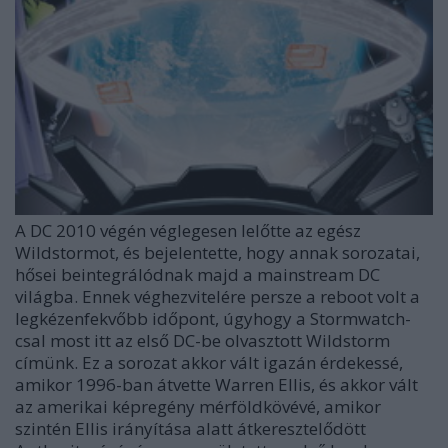
A DC 2010 végén véglegesen lelőtte az egész
Wildstormot, és bejelentette, hogy annak sorozatai,
hősei beintegrálódnak majd a mainstream DC
világba. Ennek véghezvitelére persze a reboot volt a
legkézenfekvőbb időpont, úgyhogy a Stormwatch-
csal most itt az első DC-be olvasztott Wildstorm
címünk. Ez a sorozat akkor vált igazán érdekessé,
amikor 1996-ban átvette Warren Ellis, és akkor vált
az amerikai képregény mérföldkövévé, amikor
szintén Ellis irányítása alatt átkeresztelődött