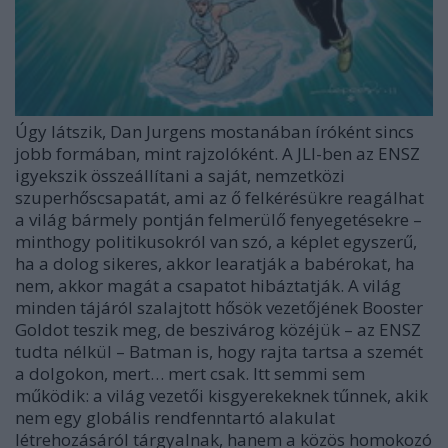
Úgy látszik, Dan Jurgens mostanában íróként sincs
jobb formában, mint rajzolóként. A JLI-ben az ENSZ
igyekszik összeállítani a saját, nemzetközi
szuperhőscsapatát, ami az ő felkérésükre reagálhat
a világ bármely pontján felmerülő fenyegetésekre –
minthogy politikusokról van szó, a képlet egyszerű,
ha a dolog sikeres, akkor learatják a babérokat, ha
nem, akkor magát a csapatot hibáztatják. A világ
minden tájáról szalajtott hősök vezetőjének Booster
Goldot teszik meg, de beszivárog közéjük – az ENSZ
tudta nélkül – Batman is, hogy rajta tartsa a szemét
a dolgokon, mert… mert csak. Itt semmi sem
működik: a világ vezetői kisgyerekeknek tűnnek, akik
nem egy globális rendfenntartó alakulat
létrehozásáról tárgyalnak, hanem a közös homokozó