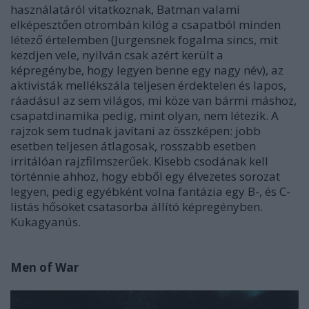
használatáról vitatkoznak, Batman valami
elképesztően otrombán kilóg a csapatból minden
létező értelemben (Jurgensnek fogalma sincs, mit
kezdjen vele, nyilván csak azért került a
képregénybe, hogy legyen benne egy nagy név), az
aktivisták mellékszála teljesen érdektelen és lapos,
ráadásul az sem világos, mi köze van bármi máshoz,
csapatdinamika pedig, mint olyan, nem létezik. A
rajzok sem tudnak javítani az összképen: jobb
esetben teljesen átlagosak, rosszabb esetben
irritálóan rajzfilmszerűek. Kisebb csodának kell
történnie ahhoz, hogy ebből egy élvezetes sorozat
legyen, pedig egyébként volna fantázia egy B-, és C-
listás hősöket csatasorba állító képregényben.
Kukagyanús.
Men of War