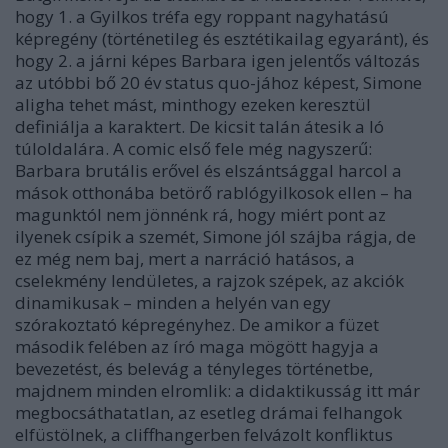
hogy 1. a Gyilkos tréfa egy roppant nagyhatású
képregény (történetileg és esztétikailag egyaránt), és
hogy 2. a járni képes Barbara igen jelentős változás
az utóbbi bő 20 év status quo-jához képest, Simone
aligha tehet mást, minthogy ezeken keresztül
definiálja a karaktert. De kicsit talán átesik a ló
túloldalára. A comic első fele még nagyszerű:
Barbara brutális erővel és elszántsággal harcol a
mások otthonába betörő rablógyilkosok ellen – ha
magunktól nem jönnénk rá, hogy miért pont az
ilyenek csípik a szemét, Simone jól szájba rágja, de
ez még nem baj, mert a narráció hatásos, a
cselekmény lendületes, a rajzok szépek, az akciók
dinamikusak – minden a helyén van egy
szórakoztató képregényhez. De amikor a füzet
második felében az író maga mögött hagyja a
bevezetést, és belevág a tényleges történetbe,
majdnem minden elromlik: a didaktikusság itt már
megbocsáthatatlan, az esetleg drámai felhangok
elfüstölnek, a cliffhangerben felvázolt konfliktus