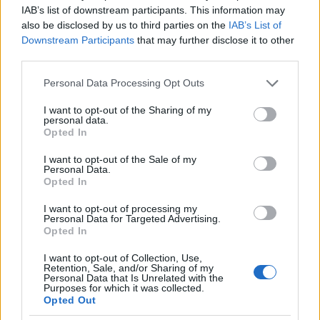
A Batwing egyelőre az egyetlen jele annak, hogy a
IAB’s list of downstream participants. This information may
reboot előtti „globális Batman” koncepció nem lett
also be disclosed by us to third parties on the
IAB’s List of
teljesen kinullázva. Más kérdés, hogy az új sorozatok
Downstream Participants
that may further disclose it to other
közül kapásból ennek jósolom a legrövidebb jövőt:
third parties.
mégis mit akar kezdeni a DC egy teljesen ismeretlen
Please note that this website/app uses one or more Google
Personal Data Processing Opt Outs
karakterrel, aki jelenlegi attribútumai alapján
services and may gather and store information including but
bármikor helyettesíthető lenne bármelyik Robinnal?
not limited to your visit or usage behaviour. You may click to
I want to opt-out of the Sharing of my
Az egzotikus helyszín – és a néger hős – önmagában
personal data.
grant or deny consent to Google and its third-party tags to
Opted In
ahhoz is kevés, hogy olvasókat szerezzen, nemhogy
use your data for below specified purposes in below Google
hosszútávon megtartsa őket. Judd Winick pedig (ő
consent section.
I want to opt-out of the Sale of my
sem a mérleg pozitív serpenyőjében van), nem
Personal Data.
meglepő módon, a töketlen írók összes
Opted In
sablonfogását felvonultatja kompenzációként: in
I want to opt-out of processing my
medias res kezdés, sűrű akciók, nagyon-keményen-
Personal Data for Targeted Advertising.
őrülten-hűha-ajjaj gonosz ellenség, átlagot bőven
Opted In
meghaladó brutalitás, vendégszereplő A-listás
I want to opt-out of Collection, Use,
figura (Batman), dögunalmas „nézzétek, megölöm a
Retention, Sale, and/or Sharing of my
főhőst az első szám végén” blöff. Ben Oliver rajzai
Personal Data that Is Unrelated with the
Purposes for which it was collected.
ugyan tetszetősék (ellentétben a steril színezéssel),
Opted Out
de összességében ez még a tizenkettő egy tucat