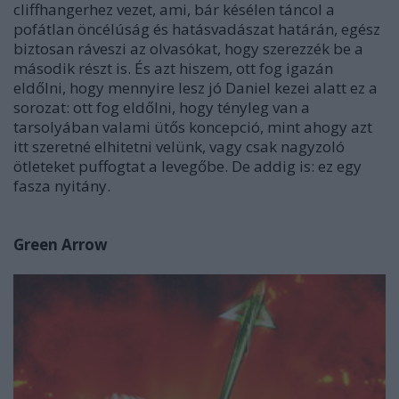
cliffhangerhez vezet, ami, bár késélen táncol a
pofátlan öncélúság és hatásvadászat határán, egész
biztosan ráveszi az olvasókat, hogy szerezzék be a
második részt is. És azt hiszem, ott fog igazán
eldőlni, hogy mennyire lesz jó Daniel kezei alatt ez a
sorozat: ott fog eldőlni, hogy tényleg van a
tarsolyában valami ütős koncepció, mint ahogy azt
itt szeretné elhitetni velünk, vagy csak nagyzoló
ötleteket puffogtat a levegőbe. De addig is: ez egy
fasza nyitány.
Green Arrow