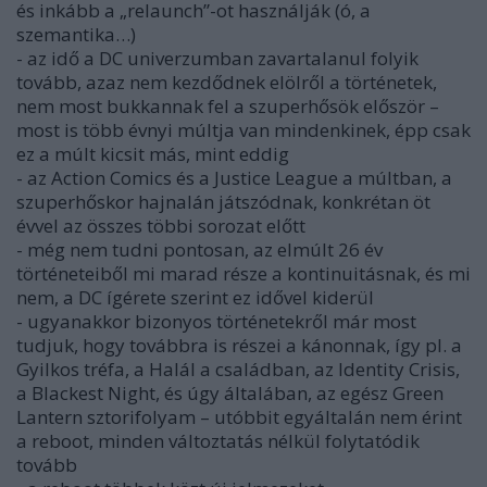
és inkább a „relaunch”-ot használják (ó, a
szemantika…)
- az idő a DC univerzumban zavartalanul folyik
tovább, azaz nem kezdődnek elölről a történetek,
nem most bukkannak fel a szuperhősök először –
most is több évnyi múltja van mindenkinek, épp csak
ez a múlt kicsit más, mint eddig
- az Action Comics és a Justice League a múltban, a
szuperhőskor hajnalán játszódnak, konkrétan öt
évvel az összes többi sorozat előtt
- még nem tudni pontosan, az elmúlt 26 év
történeteiből mi marad része a kontinuitásnak, és mi
nem, a DC ígérete szerint ez idővel kiderül
- ugyanakkor bizonyos történetekről már most
tudjuk, hogy továbbra is részei a kánonnak, így pl. a
Gyilkos tréfa, a Halál a családban, az Identity Crisis,
a Blackest Night, és úgy általában, az egész Green
Lantern sztorifolyam – utóbbit egyáltalán nem érint
a reboot, minden változtatás nélkül folytatódik
tovább