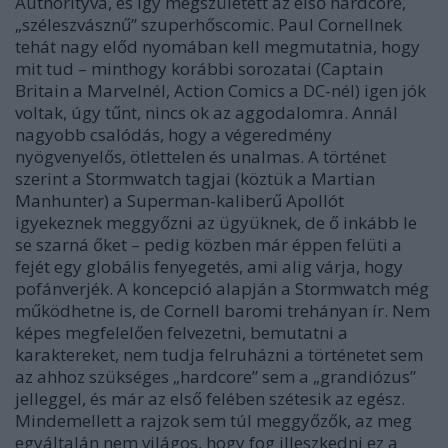
Authorityvá, és így megszületett az első hardcore,
„széleszvásznű” szuperhőscomic. Paul Cornellnek
tehát nagy előd nyomában kell megmutatnia, hogy
mit tud – minthogy korábbi sorozatai (Captain
Britain a Marvelnél, Action Comics a DC-nél) igen jók
voltak, úgy tűnt, nincs ok az aggodalomra. Annál
nagyobb csalódás, hogy a végeredmény
nyögvenyelős, ötlettelen és unalmas. A történet
szerint a Stormwatch tagjai (köztük a Martian
Manhunter) a Superman-kaliberű Apollót
igyekeznek meggyőzni az ügyüknek, de ő inkább le
se szarná őket – pedig közben már éppen felüti a
fejét egy globális fenyegetés, ami alig várja, hogy
pofánverjék. A koncepció alapján a Stormwatch még
működhetne is, de Cornell baromi trehányan ír. Nem
képes megfelelően felvezetni, bemutatni a
karaktereket, nem tudja felruházni a történetet sem
az ahhoz szükséges „hardcore” sem a „grandiózus”
jelleggel, és már az első felében szétesik az egész.
Mindemellett a rajzok sem túl meggyőzők, az meg
egyáltalán nem világos, hogy fog illeszkedni ez a