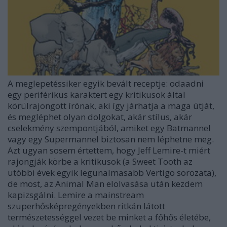
A meglepetéssiker egyik bevált receptje: odaadni
egy periférikus karaktert egy kritikusok által
körülrajongott írónak, aki így járhatja a maga útját,
és megléphet olyan dolgokat, akár stílus, akár
cselekmény szempontjából, amiket egy Batmannel
vagy egy Supermannel biztosan nem léphetne meg.
Azt ugyan sosem értettem, hogy Jeff Lemire-t miért
rajongják körbe a kritikusok (a Sweet Tooth az
utóbbi évek egyik legunalmasabb Vertigo sorozata),
de most, az Animal Man elolvasása után kezdem
kapizsgálni. Lemire a mainstream
szuperhősképregényekben ritkán látott
természetességgel vezet be minket a főhős életébe,