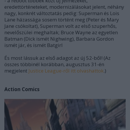
- a reboot többek közt új jelmezeket,
eredettörténeteket, modernizálásokat jelent, néhány
nagy, konkrét változtatás pedig: Superman és Lois
Lane házassága sosem történt meg (Peter és Mary
Jane csókoltat), Superman volt az első szuperhős,
nevelőszülei meghaltak; Bruce Wayne az egyetlen
Batman (Dick ismét Nighwing), Barbara Gordon
ismét jár, és ismét Batgirl
És most lássuk az első adagot az új 52-ből! (Az
összes többinél korábban, augusztus 31-én
megjelent
Justice League-ről itt olvashattok
.)
Action Comics