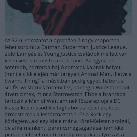
Az 52 új sorozatot alapvetően 7 nagy csoportba
lehet sorolni: a Batman, Superman, Justice League,
Zöld Lámpás és Young Justice családok mellett van
két kevésbé mainstream csoport. Az egyikben
sötétebb, horrorba hajló comicok kapnak helyet
(mint a cikk elején már tárgyalt Animal Man, illetve a
Swamp Thing), a másikban pedig egyéb háborús,
sci-fis, westernes történetek, nameg a Wildstormból
átvett címek, mint a Stormwatch. Ebbe a brancsba
tartozik a Men of War, aminek főszereplője a DC
klasszikus második világháborús hősének, Rock
őrmesternek a leszármazottja. Ez a Rock egy
közlegény, aki egy ideje már a Közel-Keleten szolgál,
de alkalmankénti parancsmegtagadásai (amikkel
persze életeket ment) mindig megakadályozzák a