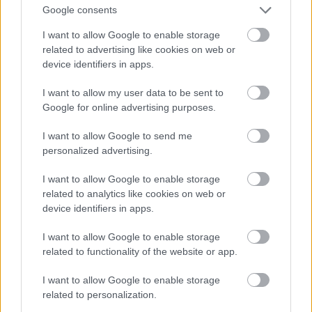
szintjét is csak bajosan üti meg. A második számot
Google consents
még bevárom, mert egyetlen rész után csúnya dolog
ítélni (hacsak nem első látásra vészesen szar valami,
I want to allow Google to enable storage
de azért ettől a szinttől még a Batwing is messze
related to advertising like cookies on web or
van), de nem sok jót nézek ki belőle.
device identifiers in apps.
I want to allow my user data to be sent to
Google for online advertising purposes.
Detective Comics
I want to allow Google to send me
personalized advertising.
I want to allow Google to enable storage
related to analytics like cookies on web or
device identifiers in apps.
I want to allow Google to enable storage
related to functionality of the website or app.
I want to allow Google to enable storage
related to personalization.