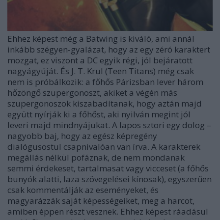
Ehhez képest még a Batwing is kiváló, ami annál
inkább szégyen-gyalázat, hogy az egy zéró karaktert
mozgat, ez viszont a DC egyik régi, jól bejáratott
nagyágyúját. És J. T. Krul (Teen Titans) még csak
nem is próbálkozik: a főhős Párizsban lever három
hőzöngő szupergonoszt, akiket a végén más
szupergonoszok kiszabadítanak, hogy aztán majd
együtt nyírják ki a főhőst, aki nyilván megint jól
leveri majd mindnyájukat. A lapos sztori egy dolog –
nagyobb baj, hogy az egész képregény
dialógusostul csapnivalóan van írva. A karakterek
megállás nélkül pofáznak, de nem mondanak
semmi érdekeset, tartalmasat vagy vicceset (a főhős
bunyók alatti, laza szövegelései kínosak), egyszerűen
csak kommentálják az eseményeket, és
magyarázzák saját képességeiket, meg a harcot,
amiben éppen részt vesznek. Ehhez képest ráadásul