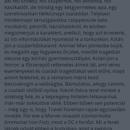
aki hol színész, hol szuperhős, hol aktivista, hol
kaszkadőr, de mindig egy kétgyermekes apa, egy
szeretnivalóan hétköznapi családdal. Teljesen
mindennapi társalgásokba csöppenünk bele,
munkáról, pénzről, háziállatokról, és közben
megismerjük a karaktert, anélkül, hogy azt érzenénk,
az író információkat nyomkod le a torkunkon. Aztán
jön a szuperhőskaland: Animal Man jelmezbe bújik,
és megállít egy fegyveres őrültet, mielőtt tragédiát
okozna egy kórház gyermekosztályán. Aztán jön a
horror: a főszereplő rettenetes álmot lát, ami véres
eseményeket és családi tragédiákat vetít előre, majd
amint felébred, ez a rémálom máris kezd
beszivárogni a valóságba. Bámulatos, ahogy Lemire,
a családi idillből nyitva, fokról-fokra terel minket a
sötétség felé, és a képregény hirtelen felkavaróvá,
már-már sokkolóvá válik. Ebben bőven van potenciál
– még úgy is, hogy Travel Foreman rajzai egyszerűen
rondák. Pár éve a Marvel olvasóit szomorította
(Immortal Iron Fist), most a DC-t fertőzi. Mi a fenét
látnak odaát ebben a trutyiban, amit a papírra