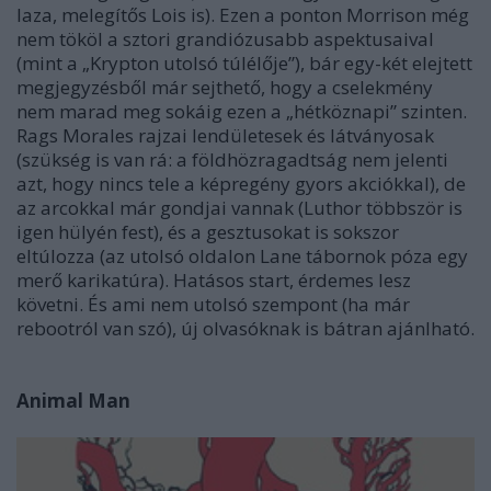
laza, melegítős Lois is). Ezen a ponton Morrison még
nem tököl a sztori grandiózusabb aspektusaival
(mint a „Krypton utolsó túlélője”), bár egy-két elejtett
megjegyzésből már sejthető, hogy a cselekmény
nem marad meg sokáig ezen a „hétköznapi” szinten.
Rags Morales rajzai lendületesek és látványosak
(szükség is van rá: a földhözragadtság nem jelenti
azt, hogy nincs tele a képregény gyors akciókkal), de
az arcokkal már gondjai vannak (Luthor többször is
igen hülyén fest), és a gesztusokat is sokszor
eltúlozza (az utolsó oldalon Lane tábornok póza egy
merő karikatúra). Hatásos start, érdemes lesz
követni. És ami nem utolsó szempont (ha már
rebootról van szó), új olvasóknak is bátran ajánlható.
Animal Man