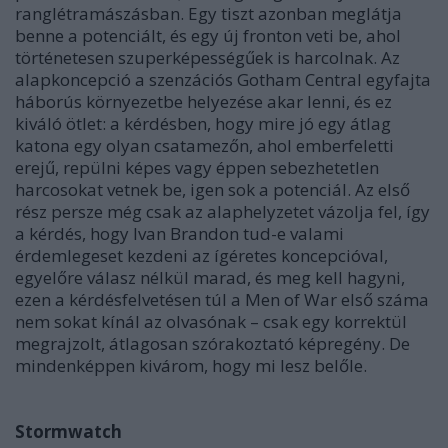
ranglétramászásban. Egy tiszt azonban meglátja
benne a potenciált, és egy új fronton veti be, ahol
történetesen szuperképességűek is harcolnak. Az
alapkoncepció a szenzációs Gotham Central egyfajta
háborús környezetbe helyezése akar lenni, és ez
kiváló ötlet: a kérdésben, hogy mire jó egy átlag
katona egy olyan csatamezőn, ahol emberfeletti
erejű, repülni képes vagy éppen sebezhetetlen
harcosokat vetnek be, igen sok a potenciál. Az első
rész persze még csak az alaphelyzetet vázolja fel, így
a kérdés, hogy Ivan Brandon tud-e valami
érdemlegeset kezdeni az ígéretes koncepcióval,
egyelőre válasz nélkül marad, és meg kell hagyni,
ezen a kérdésfelvetésen túl a Men of War első száma
nem sokat kínál az olvasónak – csak egy korrektül
megrajzolt, átlagosan szórakoztató képregény. De
mindenképpen kivárom, hogy mi lesz belőle.
Stormwatch