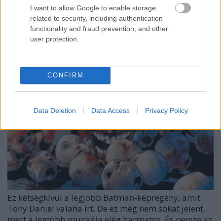
I want to allow Google to enable storage
related to security, including authentication
functionality and fraud prevention, and other
user protection.
CONFIRM
Data Deletion
Data Access
Privacy Policy
Ez kétségkívül a legjobb Batman-képregény, amit
Tony Daniel valaha írt. De ez még nem sokat jelent,
mert a legtöbb munkája elég harmatos. És persze az