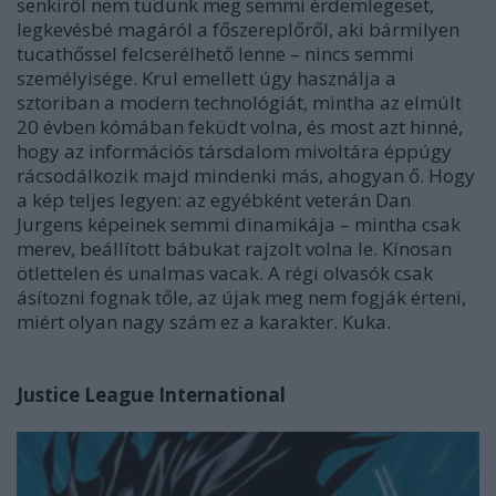
senkiről nem tudunk meg semmi érdemlegeset,
legkevésbé magáról a főszereplőről, aki bármilyen
tucathőssel felcserélhető lenne – nincs semmi
személyisége. Krul emellett úgy használja a
sztoriban a modern technológiát, mintha az elmúlt
20 évben kómában feküdt volna, és most azt hinné,
hogy az információs társdalom mivoltára éppúgy
rácsodálkozik majd mindenki más, ahogyan ő. Hogy
a kép teljes legyen: az egyébként veterán Dan
Jurgens képeinek semmi dinamikája – mintha csak
merev, beállított bábukat rajzolt volna le. Kínosan
ötlettelen és unalmas vacak. A régi olvasók csak
ásítozni fognak tőle, az újak meg nem fogják érteni,
miért olyan nagy szám ez a karakter. Kuka.
Justice League International