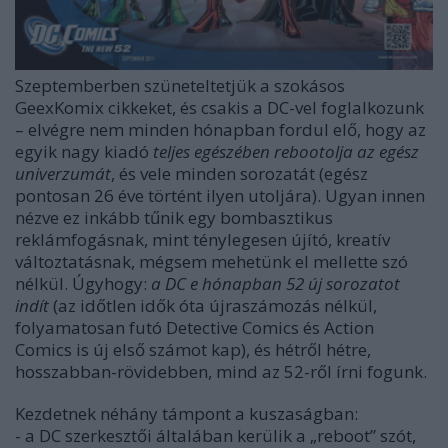
Szeptemberben szüneteltetjük a szokásos
GeexKomix cikkeket, és csakis a DC-vel foglalkozunk
– elvégre nem minden hónapban fordul elő, hogy az
egyik nagy kiadó
teljes egészében rebootolja az egész
univerzumát
, és vele minden sorozatát (egész
pontosan 26 éve történt ilyen utoljára). Ugyan innen
nézve ez inkább tűnik egy bombasztikus
reklámfogásnak, mint ténylegesen újító, kreatív
változtatásnak, mégsem mehetünk el mellette szó
nélkül. Úgyhogy:
a DC e hónapban 52 új sorozatot
indít
(az időtlen idők óta újraszámozás nélkül,
folyamatosan futó Detective Comics és Action
Comics is új első számot kap), és hétről hétre,
hosszabban-rövidebben, mind az 52-ről írni fogunk.
Kezdetnek néhány támpont a kuszaságban:
- a DC szerkesztői általában kerülik a „reboot” szót,