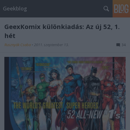
Geekblog
GeexKomix különkiadás: Az új 52, 1.
hét
Rusznyák Csaba
•
2011. szeptember 13.
34