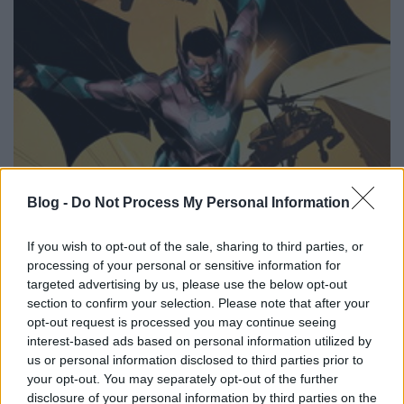
Blog -
Do Not Process My Personal Information
If you wish to opt-out of the sale, sharing to third parties, or
processing of your personal or sensitive information for
targeted advertising by us, please use the below opt-out
section to confirm your selection. Please note that after your
opt-out request is processed you may continue seeing
Némileg ironikus, hogy az egész Batman
interest-based ads based on personal information utilized by
Incorporated elúszott a semmibe – bár Morrison azt
us or personal information disclosed to third parties prior to
ígérte, hogy jövőre visszatér – annak egyik
your opt-out. You may separately opt-out of the further
mellékkaraktere mégis kapott egy önálló sorozatot.
disclosure of your personal information by third parties on the