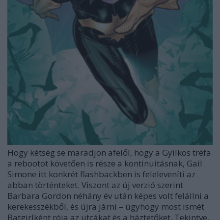
Hogy kétség se maradjon afelől, hogy a Gyilkos tréfa
a rebootot követően is része a kontinuitásnak, Gail
Simone itt konkrét flashbackben is feleleveníti az
abban történteket. Viszont az új verzió szerint
Barbara Gordon néhány év után képes volt felállni a
kerekesszékből, és újra járni – úgyhogy most ismét
Batgirlként rója az utcákat és a háztetőket. Tekintve,