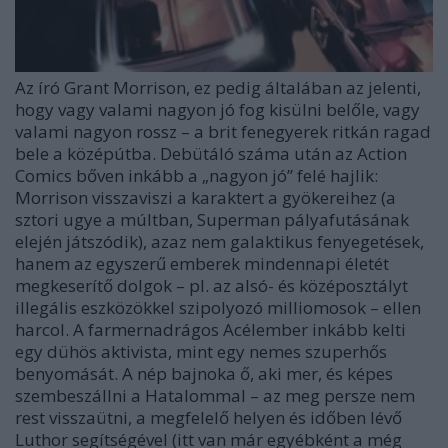
Az író Grant Morrison, ez pedig általában az jelenti,
hogy vagy valami nagyon jó fog kisülni belőle, vagy
valami nagyon rossz – a brit fenegyerek ritkán ragad
bele a középútba. Debütáló száma után az Action
Comics bőven inkább a „nagyon jó” felé hajlik:
Morrison visszaviszi a karaktert a gyökereihez (a
sztori ugye a múltban, Superman pályafutásának
elején játszódik), azaz nem galaktikus fenyegetések,
hanem az egyszerű emberek mindennapi életét
megkeserítő dolgok – pl. az alsó- és középosztályt
illegális eszközökkel szipolyozó milliomosok – ellen
harcol. A farmernadrágos Acélember inkább kelti
egy dühös aktivista, mint egy nemes szuperhős
benyomását. A nép bajnoka ő, aki mer, és képes
szembeszállni a Hatalommal – az meg persze nem
rest visszaütni, a megfelelő helyen és időben lévő
Luthor segítségével (itt van már egyébként a még