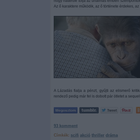
hogy háttérbe tolja az unalmas emberi szempontoka
Az ő karaktere működik, az ő története érdekes, az
A Lázadás fialja a pénzt, gyűjti az elismerő krit
rendező pedig már fel is dobott pár ötletet a seque
93
komment
Címkék:
scifi
akció
thriller
dráma