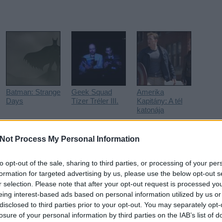
Batman: Strange
Geek Squad
Amerika
Days
Tízer Tréler III.
Kapitány: A tél
katonája
Not Process My Personal Information
to opt-out of the sale, sharing to third parties, or processing of your per
formation for targeted advertising by us, please use the below opt-out s
r selection. Please note that after your opt-out request is processed y
eing interest-based ads based on personal information utilized by us or
disclosed to third parties prior to your opt-out. You may separately opt-
minősülnek, értük a
szolgáltatás technikai
üzemeltetője semmilyen felelősséget nem vállal, azokat nem ellenőrzi. Kifogás esetén ford
losure of your personal information by third parties on the IAB’s list of
i tájékoztatóban
.