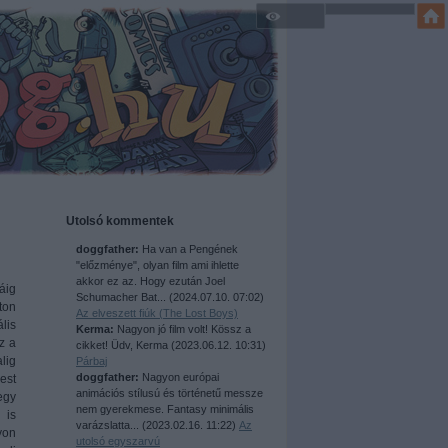
Utolsó kommentek
doggfather:
Ha van a Pengének
"előzménye", olyan film ami ihlette
akkor ez az. Hogy ezután Joel
áig
Schumacher Bat...
(
2024.07.10. 07:02
)
ton
Az elveszett fiúk (The Lost Boys)
lis
Kerma:
Nagyon jó film volt! Kössz a
z a
cikket! Üdv, Kerma
(
2023.06.12. 10:31
)
lig
Párbaj
doggfather:
Nagyon európai
est
animációs stílusú és történetű messze
egy
nem gyerekmese. Fantasy minimális
 is
varázslatta...
(
2023.02.16. 11:22
)
Az
yon
utolsó egyszarvú