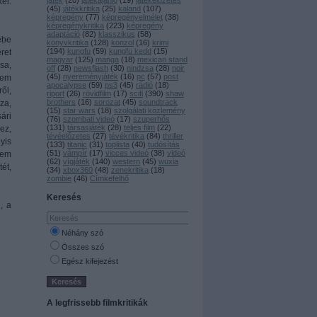
játék
(
20
)
játékajánló
(
19
)
játékelőzetes
el.
(
45
)
játékkritika
(
25
)
kaland
(
107
)
képregény
(
77
)
képregényelmélet
(
38
)
képregénykritika
(
223
)
képregény
adaptáció
(
82
)
klasszikus
(
58
)
ébe
könyvkritika
(
128
)
konzol
(
16
)
krimi
(
194
)
kungfu
(
59
)
kungfu kedd
(
15
)
ret
magyar
(
125
)
manga
(
18
)
mexican stand
sa,
off
(
28
)
newsflash
(
30
)
nindzsa
(
28
)
noir
(
45
)
nyereményjáték
(
16
)
pc
(
57
)
post
nem
apocalypse
(
59
)
ps3
(
45
)
rádió
(
18
)
ől,
riport
(
26
)
rövidfilm
(
17
)
scifi
(
390
)
shaw
brothers
(
16
)
sorozat
(
45
)
soundtrack
za,
(
15
)
star wars
(
18
)
szolgálati közlemény
ári
(
76
)
szombati videó
(
17
)
szuperhős
(
131
)
társasjáték
(
28
)
teljes film
(
22
)
ez,
tévéelőzetes
(
27
)
tévékritika
(
84
)
thriller
yis
(
133
)
titanic
(
31
)
toplista
(
40
)
tudósítás
(
51
)
vámpír
(
17
)
vicces videó
(
38
)
videó
nem
(
62
)
vígjáték
(
140
)
western
(
45
)
wuxia
ét,
(
34
)
xbox360
(
48
)
zenekritika
(
18
)
zombie
(
46
)
Címkefelhő
Keresés
, a
Néhány szó
Összes szó
Egész kifejezést
A legfrissebb filmkritikák