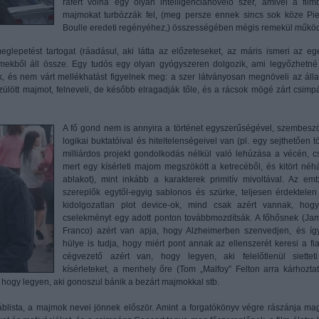
ráfért volna egy olyan intelligencianövelő szer, amivel a filmb
majmokat turbózzák fel, (meg persze ennek sincs sok köze Pie
Boulle eredeti regényéhez,) összességében mégis remekül működ
eglepetést tartogat (ráadásul, aki látta az előzeteseket, az máris ismeri az eg
emekből áll össze. Egy tudós egy olyan gyógyszeren dolgozik, ami legyőzhetné
k, és nem várt mellékhatást figyelnek meg: a szer látványosan megnöveli az álla
szülött majmot, felneveli, de később elragadják tőle, és a rácsok mögé zárt csimp
A fő gond nem is annyira a történet egyszerűségével, szembesz
logikai buktatóival és hiteltelenségeivel van (pl. egy sejthetően t
milliárdos projekt gondolkodás nélkül való lehúzása a vécén, c
mert egy kísérleti majom megszökött a ketrecéből, és kitört néh
ablakot), mint inkább a karakterek primitív mivoltával. Az emb
szereplők egytől-egyig sablonos és szürke, teljesen érdektelen
kidolgozatlan plot device-ok, mind csak azért vannak, hog
cselekményt egy adott ponton továbbmozdítsák. A főhősnek (Ja
Franco) azért van apja, hogy Alzheimerben szenvedjen, és íg
hülye is tudja, hogy miért pont annak az ellenszerét keresi a fia
cégvezető azért van, hogy legyen, aki felelőtlenül siettet
kísérleteket, a menhely őre (Tom „Malfoy” Felton arra kárhoztato
t, hogy legyen, aki gonoszul bánik a bezárt majmokkal stb.
blista, a majmok nevei jönnek először. Amint a forgatókönyv végre rászánja mag