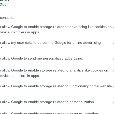
tre kíváncsi.
Out
consents
-es skálán úgy kap 5-öst, hogy az egyetlen pozitívuma, hogy nem moziban néztem.
Válasz erre
o allow Google to enable storage related to advertising like cookies on
evice identifiers in apps.
o allow my user data to be sent to Google for online advertising
s.
Válasz erre
to allow Google to send me personalized advertising.
kedves "avatottabb szem"? (És meg sem merem kérdezni, hogy éppen milyen húgyfos
o allow Google to enable storage related to analytics like cookies on
k".)
evice identifiers in apps.
Válasz erre
o allow Google to enable storage related to functionality of the website
tív kritikák után is nehéz elhinni, hogy érdemes megnézni.
o allow Google to enable storage related to personalization.
z egésztől, de ott pozitívat csalódtam, mert a nézők számára is kínos fércmű helyet
, közepes filmet kaptam.
o allow Google to enable storage related to security, including