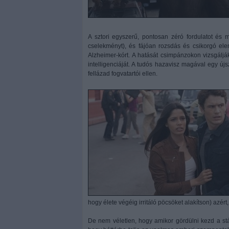
A sztori egyszerű, pontosan zéró fordulatot és m
cselekményt), és fájóan rozsdás és csikorgó el
Alzheimer-kórt. A hatását csimpánzokon vizsgáljá
intelligenciáját. A tudós hazavisz magával egy új
fellázad fogvatartói ellen.
hogy élete végéig irritáló pöcsöket alakítson) azér
De nem véletlen, hogy amikor gördülni kezd a stá