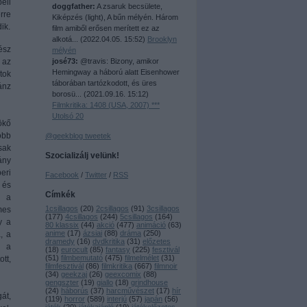
eli
doggfather:
A zsaruk becsülete,
rre
Kiképzés (light), A bűn mélyén. Három
ik.
film amiből erősen merített ez az
alkotá...
(
2022.04.05. 15:52
)
Brooklyn
ész
mélyén
josé73:
@travis: Bizony, amikor
 az
Hemingway a háború alatt Eisenhower
tok
táborában tartózkodott, és üres
ánz
borosü...
(
2021.09.16. 15:12
)
Filmkritika: 1408 (USA, 2007) ***
Utolsó 20
ökő
öbb
@geekblog tweetek
sak
Szocializálj velünk!
ány
eri
Facebook
/
Twitter
/
RSS
 és
Címkék
y a
1csillagos
(
20
)
2csillagos
(
91
)
3csillagos
mes
(
177
)
4csillagos
(
244
)
5csillagos
(
164
)
y a
80 klassix
(
44
)
akció
(
477
)
animáció
(
63
)
anime
(
17
)
ázsiai
(
88
)
dráma
(
250
)
, a
dramedy
(
16
)
dvdkritika
(
31
)
előzetes
i a
(
18
)
eurocult
(
85
)
fantasy
(
225
)
fesztivál
(
51
)
filmbemutató
(
475
)
filmelmélet
(
31
)
tt,
filmfesztivál
(
86
)
filmkritika
(
667
)
filmnoir
(
34
)
geekzaj
(
26
)
geexcomix
(
88
)
gengszter
(
19
)
giallo
(
18
)
grindhouse
(
24
)
háborús
(
37
)
harcművészet
(
17
)
hír
át,
(
119
)
horror
(
589
)
interjú
(
57
)
japán
(
56
)