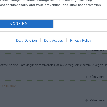
Válasz erre
cation functionality and fraud prevention, and other user protection.
2011.08.17. 08:31:56
CONFIRM
Válasz erre
Z.444.HU
2011.08.17. 08:49:19
Data Deletion
Data Access
Privacy Policy
rre az alap sablonra, az eredeti totál szétesett, hogy mitől, kutatjuk.
Válasz erre
gozást. Az első 1 óra dögunalom felvezetés, az akció meg szinte semmi. A vége? Há
Válasz erre
8.17. 09:13:54
Válasz erre