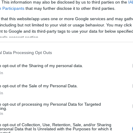
. This information may also be disclosed by us to third parties on the
IA
LOG.HU/
2011.08.16. 22:52:06
Participants
that may further disclose it to other third parties.
a CGIról írtál. Kiskoromban nagyon szerettem valamiért a Majmok bolygója filmeke
 that this website/app uses one or more Google services and may gath
a, hátha ez most kivételesen jól sikerül. Alig várom, hogy lássam.
including but not limited to your visit or usage behaviour. You may click 
Válasz erre
 to Google and its third-party tags to use your data for below specifi
ogle consent section.
BLOG.HU
2011.08.17. 01:45:56
l Data Processing Opt Outs
Válasz erre
o opt-out of the Sharing of my personal data.
BLOG.HU
2011.08.17. 01:46:28
In
ban is irritáló feje volt
o opt-out of the Sale of my Personal Data.
Válasz erre
In
to opt-out of processing my Personal Data for Targeted
zámára eléggé kettős érzéseket kelt.
ing.
In
 tulajdonképpen teljes egészében elhagyható lenne anélkül, hogy csorbulna a történe
tés.
o opt-out of Collection, Use, Retention, Sale, and/or Sharing
ulni sem a "jók" épségéért, sem a "rosszak" méltó büntetéséért.
ersonal Data that Is Unrelated with the Purposes for which it
 a filmet - a teljes hídjelenet abszurd, mindenféle realitást, életszerűséget
lected.