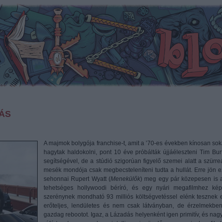
ÁS
A majmok bolygója franchise-t, amit a ’70-es években kínosan sok
hagytak haldokolni, pont 10 éve próbálták újjáéleszteni Tim Bur
segítségével, de a stúdió szigorúan figyelő szemei alatt a szürreá
mesék mondója csak megbecsteleníteni tudta a hullát. Erre jön e
sehonnai Rupert Wyatt (
Menekülők
) meg egy pár közepesen is a
tehetséges hollywoodi béríró, és egy nyári megafilmhez kép
szerénynek mondható 93 milliós költségvetéssel elénk tesznek 
erőteljes, lendületes és nem csak látványban, de érzelmekben
gazdag rebootot. Igaz, a Lázadás helyenként igen primitív, és nag