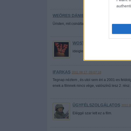
authenti
WEÖRES DÁNIEL
·
HTTP://WWW.VATICAN.VA/
Úristen, mit csináltatok a blogsablonnal?
WOSTRY FERENC
·
HTTP://GEEK
ideiglenesen átkapcsolom az egészet e
IFARKAS
2011.08.17. 09:07:18
Tegnap néztem , és utol sem éri a 2001-es feldol
enek a filmnek nincs vége, valószínű lesz 2. rész.
ÜGYFÉLSZOLGÁLATOS
2011.0
Eléggé szar lett ez a film.