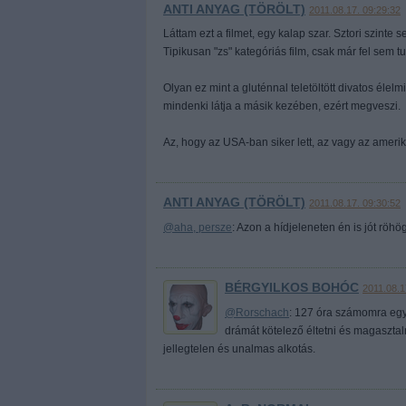
ANTI ANYAG (TÖRÖLT)
2011.08.17. 09:29:32
Láttam ezt a filmet, egy kalap szar. Sztori szint
Tipikusan "zs" kategóriás film, csak már fel sem t
Olyan ez mint a gluténnal teletöltött divatos éle
mindenki látja a másik kezében, ezért megveszi.
Az, hogy az USA-ban siker lett, az vagy az amerik
ANTI ANYAG (TÖRÖLT)
2011.08.17. 09:30:52
@aha, persze
: Azon a hídjeleneten én is jót röh
BÉRGYILKOS BOHÓC
2011.08.1
@Rorschach
: 127 óra számomra egy 
drámát kötelező éltetni és magaszta
jellegtelen és unalmas alkotás.