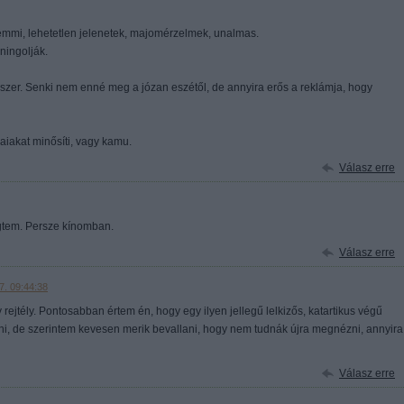
e semmi, lehetetlen jelenetek, majomérzelmek, unalmas.
uningolják.
lmiszer. Senki nem enné meg a józan eszétől, de annyira erős a reklámja, hogy
aiakat minősíti, vagy kamu.
Válasz erre
ögtem. Persze kínomban.
Válasz erre
7. 09:44:38
rejtély. Pontosabban értem én, hogy egy ilyen jellegű lelkizős, katartikus végű
lni, de szerintem kevesen merik bevallani, hogy nem tudnák újra megnézni, annyira
Válasz erre