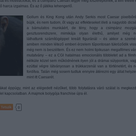
t és motivációkat, és a csimpánz Caesart tegye meg főszereplőnek, a film életre k
 ő harca izgalmas. És az ő játéka lehengerlő.
Gollum és King Kong után Andy Serkis most Caesar pixelbőr
bújik, és nem tudom, őt vagy az effekteseket illeti a nagyobb dicsé
a bámulatos munkáért, de tény, hogy a csimpánz mozgá
gesztusrendszere, mimikája olyan élethű, amilyet még 
láthattunk számítógéppel kreált figuránál – és akkor a szemér
amiben minden létező emberi érzelem tűpontosan tükröződik viss
még nem is beszéltem. És ez nem holmi tipikusan megafilmes vás
mutatvány – ez a CGI hatalmas emocionális többletet ad a filmh
nélküle közel sem működnének ilyen jól a drámai súlypontok, vag
ezúttal végre látványosan a trükkarzenál van a történetért, és 
fordítva. Talán még sosem tudtuk ennyire átérezni egy állat helyzet
mint itt Caesarét.
ikákat éppúgy, mint az elégedett nézőket, több folytatásra váró szálat is megkezd
llel kapcsolatban. A majmok bolygója franchise újra él.
Tetszik
0