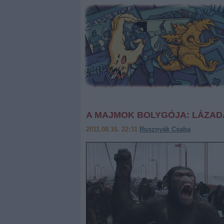
A MAJMOK BOLYGÓJA: LÁZAD
2011.08.16. 22:31
Rusznyák Csaba