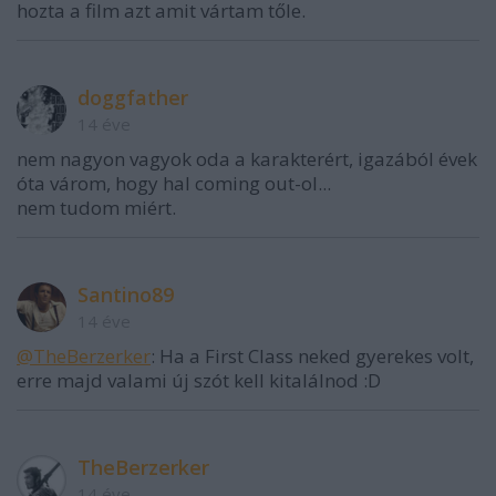
hozta a film azt amit vártam tőle.
doggfather
14 éve
nem nagyon vagyok oda a karakterért, igazából évek
óta várom, hogy hal coming out-ol...
nem tudom miért.
Santino89
14 éve
@TheBerzerker
: Ha a First Class neked gyerekes volt,
erre majd valami új szót kell kitalálnod :D
TheBerzerker
14 éve