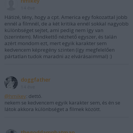
hmikey
14 éve
Hátizé, tény, hogy a cpt. America egy fokozattal jobb
ennél a filmnél, de a két kritika ennél sokkal nagyobb
különbséget sejtet, ami pedig nem így van
(szerintem). Mindkettő nézhető egyszer, és talán
azért mondom ezt, mert egyik karakter sem
kedvencem képregény szinten (így megfelelően
pártatlan tudok maradni az elvárásaimmal) :)
doggfather
14 éve
@hmikey
: dettó.
nekem se kedvencem egyik karakter sem, és én se
látok akkora különbséget a filmek között.
thegoddamnbatman