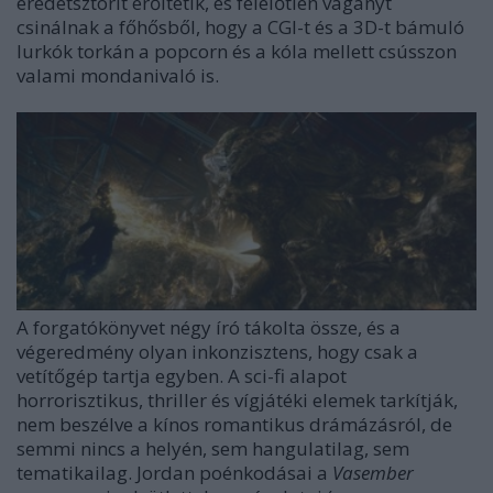
eredetsztorit erőltetik, és felelőtlen vagányt
csinálnak a főhősből, hogy a CGI-t és a 3D-t bámuló
lurkók torkán a popcorn és a kóla mellett csússzon
valami mondanivaló is.
A forgatókönyvet négy író tákolta össze, és a
végeredmény olyan inkonzisztens, hogy csak a
vetítőgép tartja egyben. A sci-fi alapot
horrorisztikus, thriller és vígjátéki elemek tarkítják,
nem beszélve a kínos romantikus drámázásról, de
semmi nincs a helyén, sem hangulatilag, sem
tematikailag. Jordan poénkodásai a
Vasember