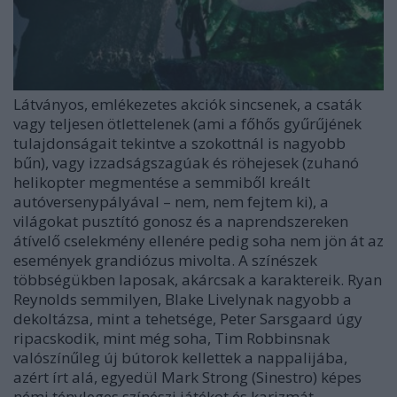
Látványos, emlékezetes akciók sincsenek, a csaták
vagy teljesen ötlettelenek (ami a főhős gyűrűjének
tulajdonságait tekintve a szokottnál is nagyobb
bűn), vagy izzadságszagúak és röhejesek (zuhanó
helikopter megmentése a semmiből kreált
autóversenypályával – nem, nem fejtem ki), a
világokat pusztító gonosz és a naprendszereken
átívelő cselekmény ellenére pedig soha nem jön át az
események grandiózus mivolta. A színészek
többségükben laposak, akárcsak a karaktereik. Ryan
Reynolds semmilyen, Blake Livelynak nagyobb a
dekoltázsa, mint a tehetsége, Peter Sarsgaard úgy
ripacskodik, mint még soha, Tim Robbinsnak
valószínűleg új bútorok kellettek a nappalijába,
azért írt alá, egyedül Mark Strong (Sinestro) képes
némi tényleges színészi játékot és karizmát