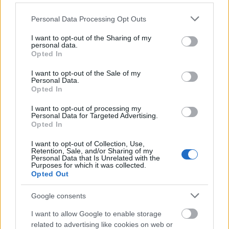
Szólj hozzá!
Please note that this website/app uses one or more Google
Personal Data Processing Opt Outs
A hozzászóláshoz be kell lépned!
services and may gather and store information including but
not limited to your visit or usage behaviour. You may click to
I want to opt-out of the Sharing of my
personal data.
grant or deny consent to Google and its third-party tags to
Opted In
use your data for below specified purposes in below Google
consent section.
I want to opt-out of the Sale of my
Personal Data.
Opted In
I want to opt-out of processing my
Personal Data for Targeted Advertising.
Opted In
VAGY
I want to opt-out of Collection, Use,
Retention, Sale, and/or Sharing of my
Personal Data that Is Unrelated with the
Purposes for which it was collected.
Opted Out
Google consents
Santino89
14 éve
I want to allow Google to enable storage
related to advertising like cookies on web or
Minden soroddal kénytelen vagyok egyetérteni,