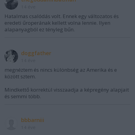
14 éve
Hatalmas csalódás volt. Ennek egy változatos és
eredeti űroperának kellett volna lennie. Ilyen
alapanyagból ez tényleg bűn.
doggfather
14 éve
megnéztem és nincs különbség az Amerika és e
között sztem.
Mindkettő korrektül visszaadja a képregény alapjait
és semmi több.
bbbarniii
14 éve