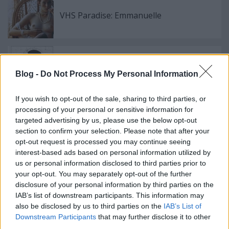
VHS Paradise: Emmanuelle
Paletta 2: Russ Nicholson
Blog -
Do Not Process My Personal Information
If you wish to opt-out of the sale, sharing to third parties, or
processing of your personal or sensitive information for
targeted advertising by us, please use the below opt-out
Trónok harca 4x01
section to confirm your selection. Please note that after your
opt-out request is processed you may continue seeing
interest-based ads based on personal information utilized by
us or personal information disclosed to third parties prior to
your opt-out. You may separately opt-out of the further
Nightmare
disclosure of your personal information by third parties on the
IAB’s list of downstream participants. This information may
also be disclosed by us to third parties on the
IAB’s List of
Downstream Participants
that may further disclose it to other
third parties.