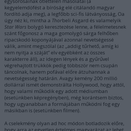
egysorosainak ötlettelen másolatai (a
kegyelemdöfést a bíróság elé citálandó magyar
fordító adja meg), a legfőbb sci-fis látványosság, Oa
úgy néz ki, mintha a
Thor
beli Asgard és valamelyik
Star Wars
bolygó keresztezése lenne, a félelmetesnek
szánt főgonosz a maga gomolygó sárga felhőben
ripacskodó koponyájával azonnal nevetségessé
válik, amint megszólal (az „addig tűrhető, amíg ki
nem nyitja a száját” elv egyébként az összes
karakterre áll), az idegen lények és a gyűrűvel
végrehajtott trükkök pedig többször nem csupán
táncolnak, hanem pofával előre átzuhannak a
nevetségesség határán. Avagy kemény 200 millió
dollárral ismét demonstrálta Hollywood, hogy attól,
hogy valami működik egy adott médiumban
(esetünkben képregényben), még korántsem biztos,
hogy ugyanabban a formájában működni fog egy
másikban is (esetünkben filmen).
A cselekmény olyan ad hoc módon botladozik előre,
hogy arra az egyetlen értelmes magyarázat az lehet,