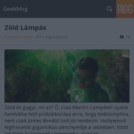
Geekblog
Zöld Lámpás
Rusznyák Csaba
•
2011. augusztus 09.
19
Zöld és gagyi, mi az? Ó, csak Martin Campbell újabb
hamvába holt próbálkozása arra, hogy bebizonyítsa,
nem csak
James Bond
ot tud jól rendezni. Hollywood
legfrissebb gigantikus pénznyelője a sebtében, több
író több különböző szempontja alapján