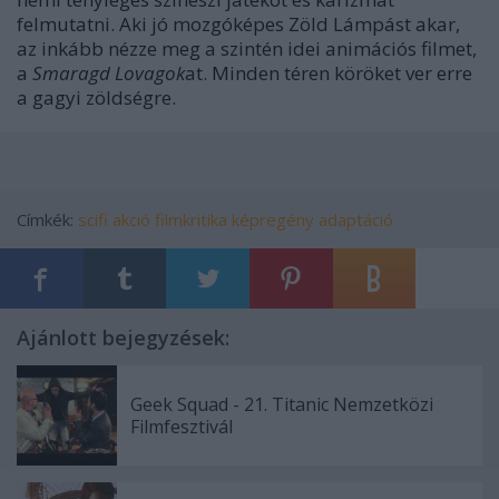
felmutatni. Aki jó mozgóképes Zöld Lámpást akar,
az inkább nézze meg a szintén idei animációs filmet,
a
Smaragd Lovagok
at. Minden téren köröket ver erre
a gagyi zöldségre.
Címkék:
scifi
akció
filmkritika
képregény adaptáció
Ajánlott bejegyzések:
Geek Squad - 21. Titanic Nemzetközi
Filmfesztivál