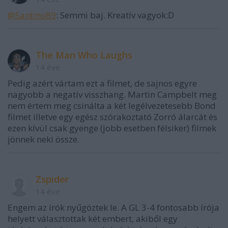
@Santino89
: Semmi baj. Kreatív vagyok:D
The Man Who Laughs
14 éve
Pedig azért vártam ezt a filmet, de sajnos egyre
nagyobb a negatív visszhang. Martin Campbelt meg
nem értem meg csinálta a két legélvezetesebb Bond
filmet illetve egy egész szórakoztató Zorró álarcát és
ezen kívül csak gyenge (jobb esetben félsiker) filmek
jönnek neki össze.
Zspider
14 éve
Engem az írók nyűgöztek le. A GL 3-4 fontosabb írója
helyett választottak két embert, akiből egy