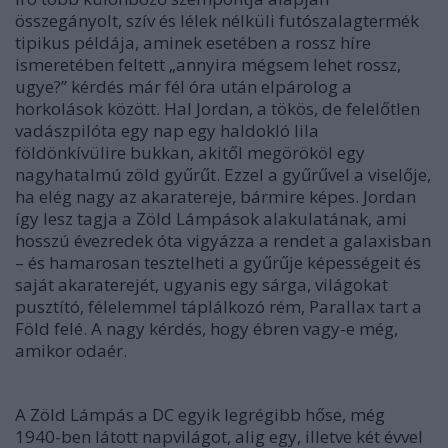
összegányolt, szív és lélek nélküli futószalagtermék
tipikus példája, aminek esetében a rossz híre
ismeretében feltett „annyira mégsem lehet rossz,
ugye?” kérdés már fél óra után elpárolog a
horkolások között. Hal Jordan, a tökös, de felelőtlen
vadászpilóta egy nap egy haldokló lila
földönkívülire bukkan, akitől megörököl egy
nagyhatalmú zöld gyűrűt. Ezzel a gyűrűvel a viselője,
ha elég nagy az akaratereje, bármire képes. Jordan
így lesz tagja a Zöld Lámpások alakulatának, ami
hosszú évezredek óta vigyázza a rendet a galaxisban
– és hamarosan tesztelheti a gyűrűje képességeit és
saját akaraterejét, ugyanis egy sárga, világokat
pusztító, félelemmel táplálkozó rém, Parallax tart a
Föld felé. A nagy kérdés, hogy ébren vagy-e még,
amikor odaér.
A Zöld Lámpás a DC egyik legrégibb hőse, még
1940-ben látott napvilágot, alig egy, illetve két évvel