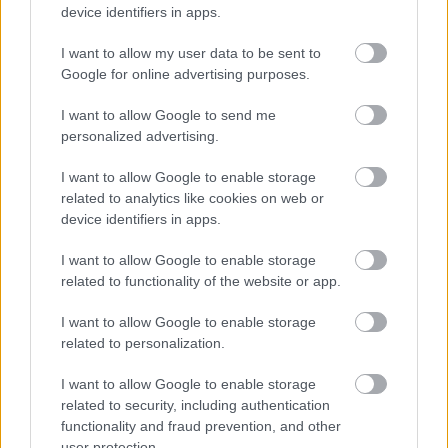
device identifiers in apps.
valóban pocsék film volt. Nem túl hosszú a játékidő,
de azt hittem már soha az életbe nem lesz vége.
I want to allow my user data to be sent to
A nézősorból meg akkora sóhajtásokat lehetett
Google for online advertising purposes.
hallani, mintha egy svéd művészfilmet vetítettek
volna... :S
I want to allow Google to send me
personalized advertising.
I want to allow Google to enable storage
Beyonder
related to analytics like cookies on web or
14 éve
device identifiers in apps.
Untam én is a nagyobbik részét, de a finálé tetszett,
I want to allow Google to enable storage
Parallax megjelenítését egész jól megoldották.
related to functionality of the website or app.
I want to allow Google to enable storage
Zspider
related to personalization.
14 éve
I want to allow Google to enable storage
Egy vetítésen néztük a filmet Csabával így íme az én
related to security, including authentication
véleményem, szinte ugyanaz, csak nekem tetszett:
functionality and fraud prevention, and other
zspider.blog.hu/2011/08/09/zold_lampas_filmes_el
user protection.