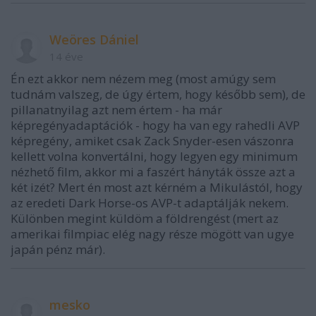
Weöres Dániel
14 éve
Én ezt akkor nem nézem meg (most amúgy sem
tudnám valszeg, de úgy értem, hogy később sem), de
pillanatnyilag azt nem értem - ha már
képregényadaptációk - hogy ha van egy rahedli AVP
képregény, amiket csak Zack Snyder-esen vászonra
kellett volna konvertálni, hogy legyen egy minimum
nézhető film, akkor mi a faszért hányták össze azt a
két izét? Mert én most azt kérném a Mikulástól, hogy
az eredeti Dark Horse-os AVP-t adaptálják nekem.
Különben megint küldöm a földrengést (mert az
amerikai filmpiac elég nagy része mögött van ugye
japán pénz már).
mesko