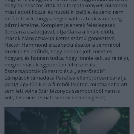
hogy túl sokszor írták át a forgatókönyvet, mindenki
mást adott hozzá, és húzott ki belőle, és senki nem
törődött vele, hogy a végső változatnak van-e még
bármi értelme. Komplett jelenetek feleslegesek
(Jordan a családjával, útja Oa-ra a finálé előtt),
mások hiányoznak (a kettes számú gonosztevő,
Hector Hammond elszabadulásakor a semmiből
bukkan fel a főhős, hogy honnan jött, miért és
hogyan, és honnan tudta, hogy jönnie kell, az rejtély),
megint mások egyszerűen félkészek és
összecsapottak (Sinestro és a „legerősebb”
Lámpások támadása Parallax ellen), Jordan barátja
pedig úgy tűnik el a filmből félúton, mintha soha ott
sem lett volna (bár bizonyos szempontból nem is
volt, hisz nem csinált semmi érdemlegeset).