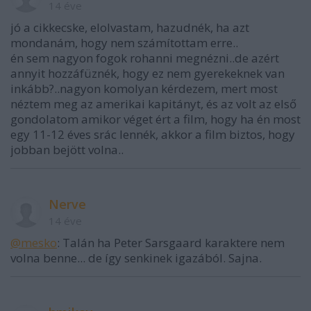
14 éve
jó a cikkecske, elolvastam, hazudnék, ha azt
mondanám, hogy nem számítottam erre..
én sem nagyon fogok rohanni megnézni..de azért
annyit hozzáfüznék, hogy ez nem gyerekeknek van
inkább?..nagyon komolyan kérdezem, mert most
néztem meg az amerikai kapitányt, és az volt az első
gondolatom amikor véget ért a film, hogy ha én most
egy 11-12 éves srác lennék, akkor a film biztos, hogy
jobban bejött volna..
Nerve
14 éve
@mesko
: Talán ha Peter Sarsgaard karaktere nem
volna benne... de így senkinek igazából. Sajna.