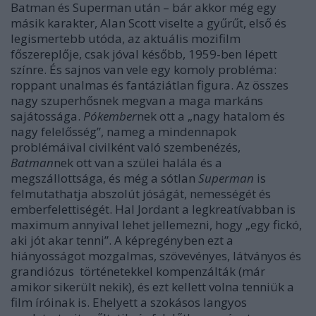
Batman és Superman után – bár akkor még egy
másik karakter, Alan Scott viselte a gyűrűt, első és
legismertebb utóda, az aktuális mozifilm
főszereplője, csak jóval később, 1959-ben lépett
színre. És sajnos van vele egy komoly probléma:
roppant unalmas és fantáziátlan figura. Az összes
nagy szuperhősnek megvan a maga markáns
sajátossága.
Pókember
nek ott a „nagy hatalom és
nagy felelősség”, nameg a mindennapok
problémáival civilként való szembenézés,
Batman
nek ott van a szülei halála és a
megszállottsága, és még a sótlan
Superman
is
felmutathatja abszolút jóságát, nemességét és
emberfelettiségét. Hal Jordant a legkreatívabban is
maximum annyival lehet jellemezni, hogy „egy fickó,
aki jót akar tenni”. A képregényben ezt a
hiányosságot mozgalmas, szövevényes, látványos és
grandiózus történetekkel kompenzálták (már
amikor sikerült nekik), és ezt kellett volna tenniük a
film íróinak is. Ehelyett a szokásos langyos