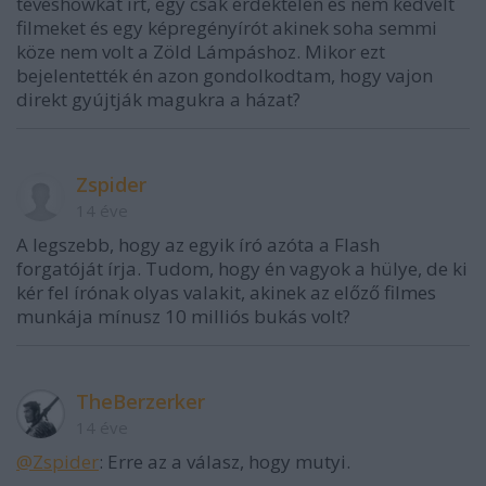
tévéshowkat írt, egy csak érdektelen és nem kedvelt
filmeket és egy képregényírót akinek soha semmi
köze nem volt a Zöld Lámpáshoz. Mikor ezt
bejelentették én azon gondolkodtam, hogy vajon
direkt gyújtják magukra a házat?
Zspider
14 éve
A legszebb, hogy az egyik író azóta a Flash
forgatóját írja. Tudom, hogy én vagyok a hülye, de ki
kér fel írónak olyas valakit, akinek az előző filmes
munkája mínusz 10 milliós bukás volt?
TheBerzerker
14 éve
@Zspider
: Erre az a válasz, hogy mutyi.