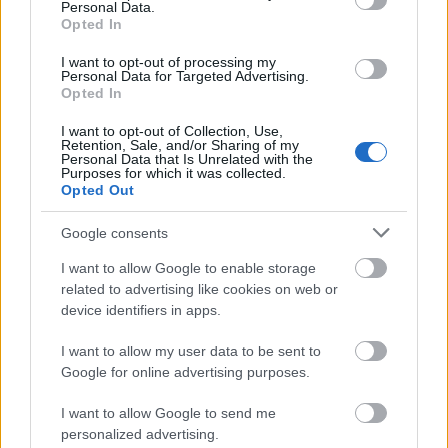
Personal Data.
Opted In
mesko
I want to opt-out of processing my
Personal Data for Targeted Advertising.
15 éve
Opted In
bizony:)), ezt itt fogjuk olvasni, remélem fog cikk
I want to opt-out of Collection, Use,
lenni, mindenegyes részről, ugye?..ÚGY.
Retention, Sale, and/or Sharing of my
Personal Data that Is Unrelated with the
Purposes for which it was collected.
Opted Out
chuck-d
Google consents
15 éve
I want to allow Google to enable storage
jobban várom, mint a mesko csöcseit.
related to advertising like cookies on web or
device identifiers in apps.
mesko
I want to allow my user data to be sent to
Google for online advertising purposes.
15 éve
@chuck-d
: én is jobban várom, mint azt, hogy
I want to allow Google to send me
mutogassam:))
personalized advertising.