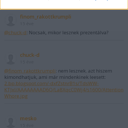
finom_rakottkrumpli
15 éve
@chuck-d
: Nocsak, mikor lesznek prezentálva?
chuck-d
15 éve
@finom_rakottkrumpli
: nem lesznek. azt hiszem
kimondhatjuk, ami már mindenkinek leesett:
2.bp.blogspot.com/-dxfZstnrB1s/TdsWW-
KTJxI/AAAAAAAAD6Q/La8XqcC0Wj4/s1600/Attention
Whore.jpg
mesko
15 éve