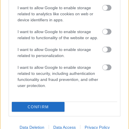
ne felejtsük el, hogy ott megy a motoron "Judas" is,
I want to allow Google to enable storage
alig várom..
related to analytics like cookies on web or
device identifiers in apps.
I want to allow Google to enable storage
K.Leslee
related to functionality of the website or app.
15 éve
I want to allow Google to enable storage
Nagyon jó. Úgy tűnik, nem mennek tovább azon a
related to personalization.
hülye áltudományos vonalon amit az első évad
végén láttunk. Helyette lesznek kihalt országutak és
I want to allow Google to enable storage
városok, maréknyi túlélő stb. Nagyon megfogott a
related to security, including authentication
hangulata
functionality and fraud prevention, and other
user protection.
Raticus
CONFIRM
15 éve
"...Jockey és Samantha is!" Ezen beszartam. :D
Egyébként természetesen várós.
Data Deletion
Data Access
Privacy Policy