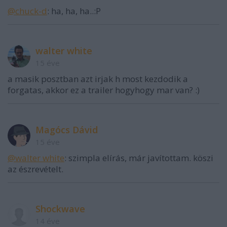
@chuck-d
: ha, ha, ha..:P
walter white
15 éve
a masik posztban azt irjak h most kezdodik a
forgatas, akkor ez a trailer hogyhogy mar van? :)
Magócs Dávid
15 éve
@walter white
: szimpla elírás, már javítottam. köszi
az észrevételt.
Shockwave
14 éve