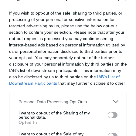
A hozzászóláshoz be kell lépned!
If you wish to opt-out of the sale, sharing to third parties, or
processing of your personal or sensitive information for
targeted advertising by us, please use the below opt-out
section to confirm your selection. Please note that after your
opt-out request is processed you may continue seeing
interest-based ads based on personal information utilized by
us or personal information disclosed to third parties prior to
your opt-out. You may separately opt-out of the further
disclosure of your personal information by third parties on the
IAB’s list of downstream participants. This information may
VAGY
also be disclosed by us to third parties on the
IAB’s List of
Downstream Participants
that may further disclose it to other
third parties.
Please note that this website/app uses one or more Google
Personal Data Processing Opt Outs
services and may gather and store information including but
not limited to your visit or usage behaviour. You may click to
I want to opt-out of the Sharing of my
doggfather
personal data.
grant or deny consent to Google and its third-party tags to
15 éve
Opted In
use your data for below specified purposes in below Google
ez is várós nem is kicsit.
consent section.
I want to opt-out of the Sale of my