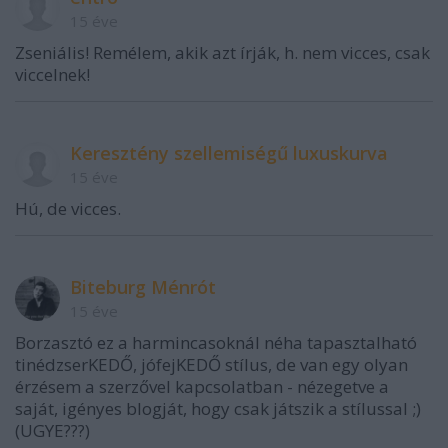
15 éve
Zseniális! Remélem, akik azt írják, h. nem vicces, csak
viccelnek!
Keresztény szellemiségű luxuskurva
15 éve
Hú, de vicces.
Biteburg Ménrót
15 éve
Borzasztó ez a harmincasoknál néha tapasztalható
tinédzserKEDŐ, jófejKEDŐ stílus, de van egy olyan
érzésem a szerzővel kapcsolatban - nézegetve a
saját, igényes blogját, hogy csak játszik a stílussal ;)
(UGYE???)