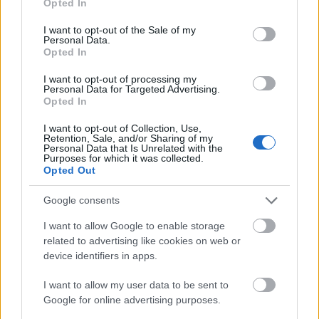
Opted In
use your data for below specified purposes in below Google
consent section.
I want to opt-out of the Sale of my
doggfather
Personal Data.
Opted In
15 éve
"Anyám azt mondja, ha már nem vagyok hajlandó
I want to opt-out of processing my
Personal Data for Targeted Advertising.
elköltözni, legalább mosogassak el magam után."
Opted In
:D:D:D:D
I want to opt-out of Collection, Use,
Retention, Sale, and/or Sharing of my
Personal Data that Is Unrelated with the
Purposes for which it was collected.
Opted Out
Oidipus Prime
15 éve
Google consents
Jót nevettem, Dr. Mogács 2. ^^
I want to allow Google to enable storage
related to advertising like cookies on web or
device identifiers in apps.
Beyonder
I want to allow my user data to be sent to
15 éve
Google for online advertising purposes.
Eddig az év posztja. :))