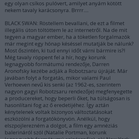
egy olyan csíkos pulóvert, amilyet anyám kötött
nekem tavaly karácsonyra. Brrrr....
BLACK SWAN: Röstellem bevallani, de ezt a filmet
illegális úton töltöttem le az internetről. Na de mit
tegyen a magyar ember, ha a töketlen forgalmazók
már megint egy hónap késéssel mutatják be nálunk?
Most őszintén, ki tud ennyi időt várni bármire is?!
Még tavaly röppent fel a hír, hogy korunk
legnagyobb formátumú rendezője, Darren
Aronofsky kezébe adják a Robotzsaru újráját. Már
javában folyt a forgatás, mikor valami Paul
Verhoeven nevű kis senki (az 1962-es, szerintem
nagyon gagyi Robotzsaru rendezője) megfenyegette
a producereket, hogy beperli őket, ha túlságosan is
hasonlítani fog az ő eredetijéhez. Így aztán
kénytelenek voltak bizonyos változtatásokat
eszközölni a forgatókönyvön. Anélkül, hogy
elszpojlerezném a dolgot, a film egy amnéziás
balerináról szól (Natalie Portman, korunk