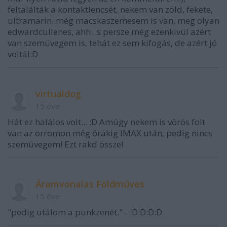
feltalálták a kontaktlencsét, nekem van zöld, fekete,
ultramarin..még macskaszemesem is van, meg olyan
edwardcullenes, ahh...s persze még ezenkivül azért
van szemüvegem is, tehát ez sem kifogás, de azért jó
voltál:D
virtualdog
15 éve
Hát ez halálos volt... :D Amúgy nekem is vörös folt
van az orromon még órákig IMAX után, pedig nincs
szemüvegem! Ezt rakd össze!
Áramvonalas Földműves
15 éve
"pedig utálom a punkzenét." - :D:D:D:D