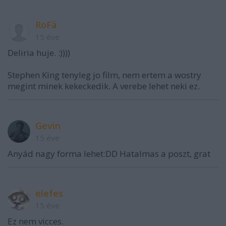
RoFä
15 éve
Deliria huje. :))))
Stephen King tenyleg jo film, nem ertem a wostry
megint minek kekeckedik. A verebe lehet neki ez.
Gevin
15 éve
Anyád nagy forma lehet:DD Hatalmas a poszt, grat
elefes
15 éve
Ez nem vicces.