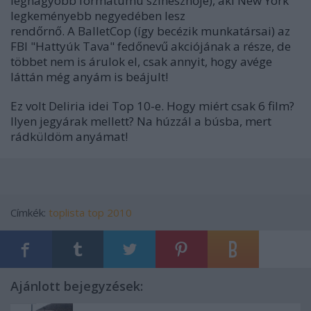
legnagyobb formátumú színésznője), aki New York
legkeményebb negyedében lesz
rendőrnő. A BalletCop (így becézik munkatársai) az
FBI "Hattyúk Tava" fedőnevű akciójának a része, de
többet nem is árulok el, csak annyit, hogy avége
láttán még anyám is beájult!
Ez volt Deliria idei Top 10-e. Hogy miért csak 6 film?
Ilyen jegyárak mellett? Na húzzál a búsba, mert
rádküldöm anyámat!
Címkék:
toplista
top 2010
Ajánlott bejegyzések: