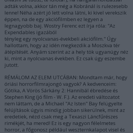
adták volna, akkor tán még a Kobránál is rulezesebb
lenne! Néha azért jó lett volna látni, ki kivel verekszik
éppen, na de egy akciófilmben ez legyen a
legnagyobb baj. Wostry Ferenc ezt írja róla: "Az
Expendables igazából
tényleg egy nyolcvanas-évekbeli akciófilm." Úgy
hallottam, hogy az idén megkezdik a Moszkva tér
átépítését. Anyám szerint az a hely tök ugyanúgy néz
ki, mint a nyolcvanas években. Ez csak úgy eszembe
jutott.
RÉMÁLOM AZ ELEM UTCÁBAN: Mondtam már, hogy
óriási horrorfilmrajongó vagyok? A kedvenceim:
Gótika, A Vörös Sárkány 2: Hannibál ébredése és
Stephen King (jó film - W. F.). Az eredeti változatot
nem láttam, de a Michael "Az Isten" Bay felügyelte
felújítások úgyis mindig jobban sikerülnek, mint az
eredetiek, nézd csak meg a Texaszi Láncfűrészes
rimékjét, ha mered! Ez is egy nagyon félelmetes
horror, a főgonosz például weszternkalapot visel és