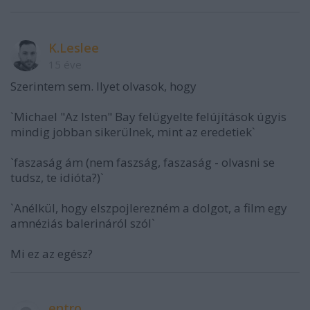
K.Leslee
15 éve
Szerintem sem. Ilyet olvasok, hogy
`Michael "Az Isten" Bay felügyelte felújítások úgyis
mindig jobban sikerülnek, mint az eredetiek`
`faszaság ám (nem faszság, faszaság - olvasni se
tudsz, te idióta?)`
`Anélkül, hogy elszpojlerezném a dolgot, a film egy
amnéziás balerináról szól`
Mi ez az egész?
entro