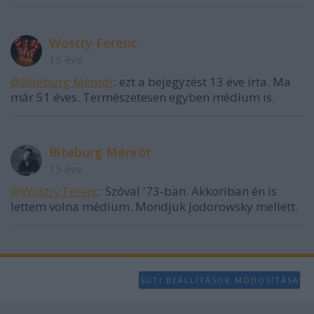
Wostry Ferenc
15 éve
@Biteburg Ménrót
: ezt a bejegyzést 13 éve írta. Ma
már 51 éves. Természetesen egyben médium is.
Biteburg Ménrót
15 éve
@Wostry Ferenc
: Szóval '73-ban. Akkoriban én is
lettem volna médium. Mondjuk Jodorowsky mellett.
SÜTI BEÁLLÍTÁSOK MÓDOSÍTÁSA