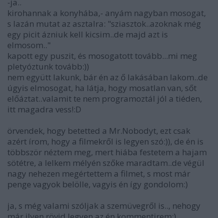
-ja..
kirohannak a konyhába,- anyám nagyban mosogat,
s lazán mutat az asztalra: "sziasztok..azoknak még
egy picit ázniuk kell kicsim..de majd azt is
elmosom.."
kapott egy puszit, és mosogatott tovább...mi meg
pletyóztunk tovább:))
nem együtt lakunk, bár én az ő lakásában lakom..de
úgyis elmosogat, ha látja, hogy mosatlan van, sőt
előáztat..valamit te nem programoztál jól a tiéden,
itt magadra vess!:D
örvendek, hogy betetted a Mr.Nobodyt, ezt csak
azért írom, hogy a filmekről is legyen szó:)), de én is
többször néztem meg, mert hiába festetem a hajam
sötétre, a lelkem mélyén szőke maradtam..de végül
nagy nehezen megértettem a filmet, s most már
penge vagyok belölle, vagyis én így gondolom:)
ja, s még valami szóljak a szemüvegről is.., nehogy
már ilyen rövid legyen az én kommentirem:),