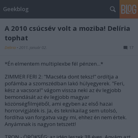
Geekblog
A 2010 csúcsév volt a moziba! Delíria
tophat
Deliria
•
2011. január 02.
17
*Én elmentem multiplexbe fél pénzen...*
ZIMMER FERI 2: "Macséta dont teksz!" ordítja a
pofámba a szomszédban lakó hülyegyerek. "Feri,
kész a vacsora!" vágom vissza neki az év legjobb
bemondását az év legjobb magyar
közönségfilmjéből, ami egyben az első hazai
horrorvígjáték is. Ja, és teknikailag sem utolsó,
fordítva van forgatva vagy mi, ehhez én nem értek.
Anyámnak is nagyon tetszett!
TRON - ÖRÖKSÉG: az idén leszek 38 éves. Anyám azt