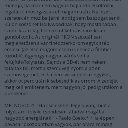
mondja, ha már nem vagyok hajlandó elköltözni,
legalább mosogassak el magam után. Na, ezért
szeretek én moziba járni, addig sem baszogat senki.
Külön köszönet Hollywoodnak, hogy mostanában
szinte kizárólag több mint kétórás mozikban
gondolkodik. Az originál TRON szexuálisan
meglehetősen sivár tinédzserkorom egyik szép
emléke (az első magömlésem is ehhez a filmhez
fűződik), úgyhogy nagyon várós volt a
felújítás/folytatás. Sajnos a 3D-ét nem nekem
találták fel, mert a szemüveg nyomja az én
szemüvegemet, és ha nem veszem le az egyiket,
akkor öt perc után kisebesedik az orrom. A zenéjét
meg kell említenem, mert nagyon jó, pedig utálom a
punkzenét.
MR. NOBODY: "Ha cselekszel, légy olyan, mint a
folyó, ami folyik, csöndesen, átadva magát a
nagyobb energiának." - Paolo Coelo.* *Ha éppen
bevásárlóközpontban vagyok, pár órára mindig