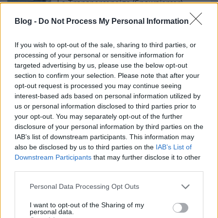
Le Transperceneige (Snowpiercer)
Blog -
Do Not Process My Personal Information
If you wish to opt-out of the sale, sharing to third parties, or
processing of your personal or sensitive information for
Szólj hozzá!
targeted advertising by us, please use the below opt-out
A hozzászóláshoz be kell lépned!
section to confirm your selection. Please note that after your
opt-out request is processed you may continue seeing
interest-based ads based on personal information utilized by
us or personal information disclosed to third parties prior to
your opt-out. You may separately opt-out of the further
disclosure of your personal information by third parties on the
IAB’s list of downstream participants. This information may
also be disclosed by us to third parties on the
IAB’s List of
Downstream Participants
that may further disclose it to other
third parties.
VAGY
Please note that this website/app uses one or more Google
Personal Data Processing Opt Outs
services and may gather and store information including but
not limited to your visit or usage behaviour. You may click to
I want to opt-out of the Sharing of my
personal data.
grant or deny consent to Google and its third-party tags to