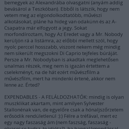
bemegyek az Alexandrába olvasgatni (anyám addig
bevásárol a Teszkóban). Ebből is látszik, hogy nem
vetem meg az elgondolkodtatóbb, művészi
alkotásokat, pláne ha hideg van odakünn és az A-
Csapatra már elfogyott a jegy. Sokat
morfondíroztam, hogy Az Eredet vagy a Mr. Nobody
kerüljön rá a listámra, az előbbi mellett szól, hogy
nyolc perccel hosszabb, viszont nekem még mindig
nem sikerült megszokni Di Caprio tejfeles búráját.
Persze a Mr. Nobodyban is akadtak meglehetősen
unalmas részek, meg nem is igazán értettem a
cselekményt, na de hát ezért művészfilm a
művészfilm, mert ha mindenki értené, akkor nem
lenne az. Érted?
EXPENDABLES - A FELÁLDOZHATÓK: mindig is olyan
muszklikat akartam, mint amilyen Sylvester
Stallonénak van, de egyelőre csak a hónaljszőrzetem
erősödik rendületlenül :):) Félre a tréfával, mert ez
egy nagy faszaság ám (nem faszság, faszaság -
olvasni se tudsz, te idióta?), ha hangalámondással