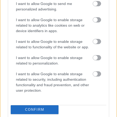
I want to allow Google to send me
Grat!
personalized advertising.
I want to allow Google to enable storage
related to analytics like cookies on web or
Konya Sándor
device identifiers in apps.
15 éve
I want to allow Google to enable storage
Ez zseniális volt. :)
related to functionality of the website or app.
I want to allow Google to enable storage
related to personalization.
manuva
15 éve
I want to allow Google to enable storage
Kibaszott jó tényleg, sokat nevettem. Nekem nem
related to security, including authentication
nyomja a két szemüveg az orrom.
functionality and fraud prevention, and other
user protection.
mesko
CONFIRM
15 éve