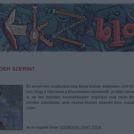
IDER SZERINT
Én annyit nem unatkoztam még filmek közben életemben, mint 20
ben. Hogy a hiba kinek a készülékében keresendő, az talán mind
is, de idei toplistám összeállításakor szigorúan csak olyan fil
jöhettek számításba, amik nézése közben valamért tátva marad
szám...
Az év legjobb filmje:
SZEMEKBE ZÁRT TITOK