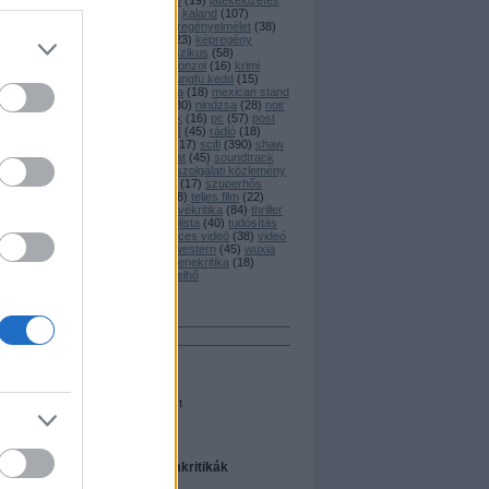
játék
(
20
)
játékajánló
(
19
)
játékelőzetes
(
45
)
játékkritika
(
25
)
kaland
(
107
)
tét
képregény
(
77
)
képregényelmélet
(
38
)
te.
képregénykritika
(
223
)
képregény
adaptáció
(
82
)
klasszikus
(
58
)
könyvkritika
(
128
)
konzol
(
16
)
krimi
(
194
)
kungfu
(
59
)
kungfu kedd
(
15
)
magyar
(
125
)
manga
(
18
)
mexican stand
off
(
28
)
newsflash
(
30
)
nindzsa
(
28
)
noir
(
45
)
nyereményjáték
(
16
)
pc
(
57
)
post
gal
apocalypse
(
59
)
ps3
(
45
)
rádió
(
18
)
riport
(
26
)
rövidfilm
(
17
)
scifi
(
390
)
shaw
nek
brothers
(
16
)
sorozat
(
45
)
soundtrack
(
15
)
star wars
(
18
)
szolgálati közlemény
(
76
)
szombati videó
(
17
)
szuperhős
(
131
)
társasjáték
(
28
)
teljes film
(
22
)
tévéelőzetes
(
27
)
tévékritika
(
84
)
thriller
(
133
)
titanic
(
31
)
toplista
(
40
)
tudósítás
(
51
)
vámpír
(
17
)
vicces videó
(
38
)
videó
 az
(
62
)
vígjáték
(
140
)
western
(
45
)
wuxia
(
34
)
xbox360
(
48
)
zenekritika
(
18
)
zombie
(
46
)
Címkefelhő
Keresés
Néhány szó
Összes szó
Egész kifejezést
A legfrissebb filmkritikák