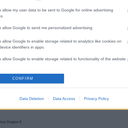
o allow my user data to be sent to Google for online advertising
s.
to allow Google to send me personalized advertising.
Paletta 2: Russ
Amerika
21. Titanic
Nicholson
Kapitány: A tél
Filmfesztivál
o allow Google to enable storage related to analytics like cookies on
katonája
evice identifiers in apps.
o allow Google to enable storage related to functionality of the website
o allow Google to enable storage related to personalization.
CONFIRM
o allow Google to enable storage related to security, including
cation functionality and fraud prevention, and other user protection.
Data Deletion
Data Access
Privacy Policy
minősülnek, értük a
szolgáltatás technikai
üzemeltetője semmilyen felelősséget nem vállal, azokat nem ellenőrzi. Kifogás esetén ford
i tájékoztatóban
.
Your Dragon-t!