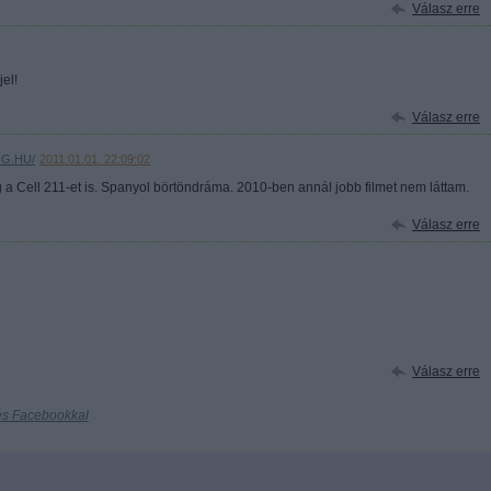
Válasz erre
jel!
Válasz erre
OG.HU/
2011.01.01. 22:09:02
g a Cell 211-et is. Spanyol börtöndráma. 2010-ben annál jobb filmet nem láttam.
Válasz erre
Válasz erre
és Facebookkal