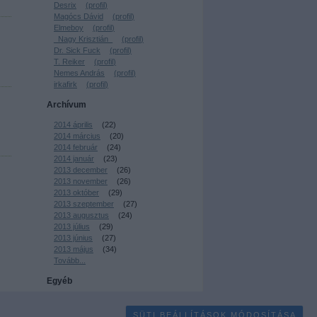
Desrix
(
profil
)
Magócs Dávid
(
profil
)
Elmeboy
(
profil
)
_Nagy Krisztián_
(
profil
)
Dr. Sick Fuck
(
profil
)
T. Reiker
(
profil
)
Nemes András
(
profil
)
irkafirk
(
profil
)
Archívum
2014 április
(
22
)
2014 március
(
20
)
2014 február
(
24
)
2014 január
(
23
)
2013 december
(
26
)
2013 november
(
26
)
2013 október
(
29
)
2013 szeptember
(
27
)
2013 augusztus
(
24
)
2013 július
(
29
)
2013 június
(
27
)
2013 május
(
34
)
Tovább
...
Egyéb
SÜTI BEÁLLÍTÁSOK MÓDOSÍTÁSA