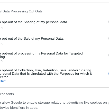
rsadalmi drámával oltott vériszamos slasher, amely ugyan esetenként kissé lendüle
ül brutális, hogy nem tudtam volna a tükörbe nézni, ha szó nélkül megyek el mellet
l Data Processing Opt Outs
 toplista!
o opt-out of the Sharing of my personal data.
In
-mozija az év legegységesebb, legkompaktabb darabja volt: lassan, méltóság
ált látvány, és George Clooney elemi erejű színészi jelenléte. Egy film ami
e!
o opt-out of the Sale of my Personal Data.
In
ra tökéletes volt ez az remek tempójú, egyedi szuperhősfilm, amelynek nemcsak
to opt-out of processing my Personal Data for Targeted
ing.
köszönhetem. Matthew Vaughn egyszerűen nem tud hibázni!
In
Tetszik
0
o opt-out of Collection, Use, Retention, Sale, and/or Sharing
ersonal Data that Is Unrelated with the Purposes for which it
lected.
Out
consents
o allow Google to enable storage related to advertising like cookies on
evice identifiers in apps.