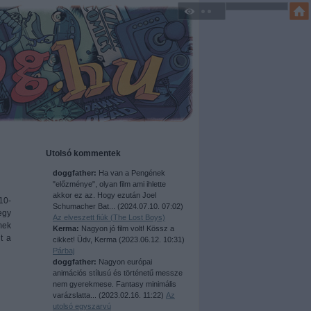
Utolsó kommentek
doggfather:
Ha van a Pengének
"előzménye", olyan film ami ihlette
akkor ez az. Hogy ezután Joel
10-
Schumacher Bat...
(
2024.07.10. 07:02
)
egy
Az elveszett fiúk (The Lost Boys)
mek
Kerma:
Nagyon jó film volt! Kössz a
t a
cikket! Üdv, Kerma
(
2023.06.12. 10:31
)
Párbaj
doggfather:
Nagyon európai
animációs stílusú és történetű messze
nem gyerekmese. Fantasy minimális
varázslatta...
(
2023.02.16. 11:22
)
Az
utolsó egyszarvú