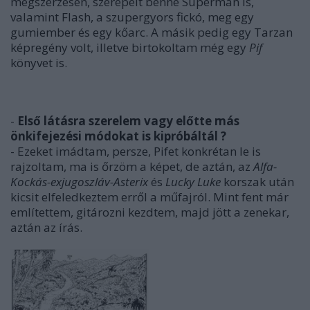
megszerzésén, szerepelt benne Superman is,
valamint Flash, a szupergyors fickó, meg egy
gumiember és egy kőarc. A másik pedig egy Tarzan
képregény volt, illetve birtokoltam még egy
Pif
könyvet is.
-
Első látásra szerelem vagy előtte más
önkifejezési módokat is kipróbáltál ?
- Ezeket imádtam, persze, Pifet konkrétan le is
rajzoltam, ma is őrzöm a képet, de aztán, az
Alfa-
Kockás-exjugoszláv-Asterix
és
Lucky Luke
korszak után
kicsit elfeledkeztem erről a műfajról. Mint fent már
említettem, gitározni kezdtem, majd jött a zenekar,
aztán az írás.