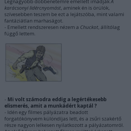
Legnagyobb döbbenetemre emellett imádják
A
karácsonyi lidércnyomást
, aminek én is örülök,
szívesebben teszem be ezt a lejátszóba, mint valami
fantáziátlan marhaságot.
- Emellett rendszeresen nézem a
Chuckot
, állítólag
függő lettem.
-
Mi volt számodra eddig a legértékesebb
elismerés, amit a munkádért kaptál ?
- Idén egy filmes pályázatra beadott
forgatókönyvem különdíjas lett, és a zsűri szakértő
része nagyon lelkesen nyilatkozott a pályázatomról.