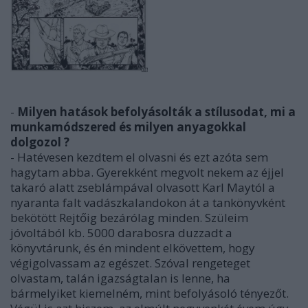
-
Milyen hatások befolyásolták a stílusodat, mi a
munkamódszered és milyen anyagokkal
dolgozol ?
- Hatévesen kezdtem el olvasni és ezt azóta sem
hagytam abba. Gyerekként megvolt nekem az éjjel
takaró alatt zseblámpával olvasott Karl Maytól a
nyaranta falt vadászkalandokon át a tankönyvként
bekötött Rejtőig bezárólag minden. Szüleim
jóvoltából kb. 5000 darabosra duzzadt a
könyvtárunk, és én mindent elkövettem, hogy
végigolvassam az egészet. Szóval rengeteget
olvastam, talán igazságtalan is lenne, ha
bármelyiket kiemelném, mint befolyásoló tényezőt.