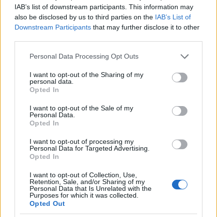
mindannyiunknak. Voltak erős képek, amiket
IAB’s list of downstream participants. This information may
mindenképpen szerettem volna, hogy úgy legyen,
also be disclosed by us to third parties on the
IAB’s List of
ahogy elképzeltük, és végül így is lett. Az
Downstream Participants
that may further disclose it to other
akciójelenetekben pedig Brazil kapott teljesen
third parties.
szabad kezet, azt nem is akartam leírni, mert nem is
nagyon lehetett volna. Csak annyit, honnan indul az
Please note that this website/app uses one or more Google
Personal Data Processing Opt Outs
akció és hol végződik, és hány oldal van rá. Aztán
services and may gather and store information including but
Brazil megrajzolta, én meg megírtam hozzá a
not limited to your visit or usage behaviour. You may click to
I want to opt-out of the Sharing of my
personal data.
grant or deny consent to Google and its third-party tags to
dialógusokat. Talán a legjobb négy oldal így
Opted In
use your data for below specified purposes in below Google
született. Az elején tartottunk jó néhány
consent section.
összejövetelt, ahol elkészültek az oldaltervek. Itt
I want to opt-out of the Sale of my
Personal Data.
kiderültek a forgatókönyv hiányosságai, hibái, és
Opted In
menet közben átírtunk sok mindent. Meghallgattuk
egymás javaslatait, végül döntöttünk, hol így, hol
I want to opt-out of processing my
Personal Data for Targeted Advertising.
úgy. Remélem, végül ebből a lehető legjobban
Opted In
jöttünk ki.
- Azért ha most kezdenénk bele, sok mindent
I want to opt-out of Collection, Use,
másképp csinálnánk, a munkát még szervezettebbé
Retention, Sale, and/or Sharing of my
Personal Data that Is Unrelated with the
kéne tenni, sokkal precízebbé.
Purposes for which it was collected.
Opted Out