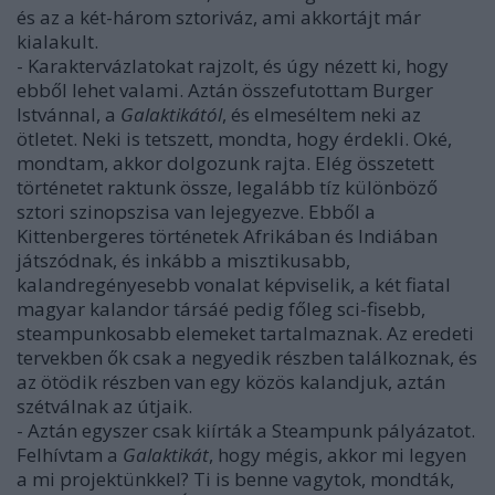
és az a két-három sztoriváz, ami akkortájt már
kialakult.
- Karaktervázlatokat rajzolt, és úgy nézett ki, hogy
ebből lehet valami. Aztán összefutottam Burger
Istvánnal, a
Galaktikától
, és elmeséltem neki az
ötletet. Neki is tetszett, mondta, hogy érdekli. Oké,
mondtam, akkor dolgozunk rajta. Elég összetett
történetet raktunk össze, legalább tíz különböző
sztori szinopszisa van lejegyezve. Ebből a
Kittenbergeres történetek Afrikában és Indiában
játszódnak, és inkább a misztikusabb,
kalandregényesebb vonalat képviselik, a két fiatal
magyar kalandor társáé pedig főleg sci-fisebb,
steampunkosabb elemeket tartalmaznak. Az eredeti
tervekben ők csak a negyedik részben találkoznak, és
az ötödik részben van egy közös kalandjuk, aztán
szétválnak az útjaik.
- Aztán egyszer csak kiírták a Steampunk pályázatot.
Felhívtam a
Galaktikát
, hogy mégis, akkor mi legyen
a mi projektünkkel? Ti is benne vagytok, mondták,