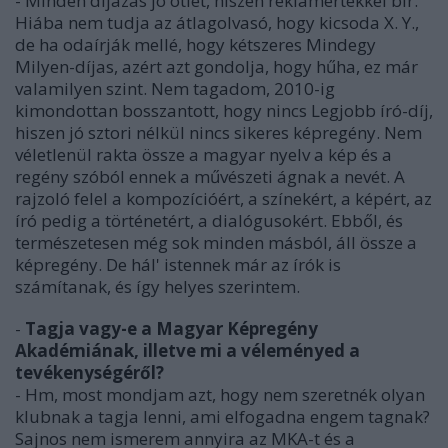
- Minden díjazás jó ötlet, hiszen reklámértékkel bír.
Hiába nem tudja az átlagolvasó, hogy kicsoda X. Y.,
de ha odaírják mellé, hogy kétszeres Mindegy
Milyen-díjas, azért azt gondolja, hogy hűha, ez már
valamilyen szint. Nem tagadom, 2010-ig
kimondottan bosszantott, hogy nincs Legjobb író-díj,
hiszen jó sztori nélkül nincs sikeres képregény. Nem
véletlenül rakta össze a magyar nyelv a kép és a
regény szóból ennek a művészeti ágnak a nevét. A
rajzoló felel a kompozícióért, a színekért, a képért, az
író pedig a történetért, a dialógusokért. Ebből, és
természetesen még sok minden másból, áll össze a
képregény. De hál' istennek már az írók is
számítanak, és így helyes szerintem.
-
Tagja vagy-e a Magyar Képregény
Akadémiának, illetve mi a véleményed a
tevékenységéről?
- Hm, most mondjam azt, hogy nem szeretnék olyan
klubnak a tagja lenni, ami elfogadna engem tagnak?
Sajnos nem ismerem annyira az MKA-t és a