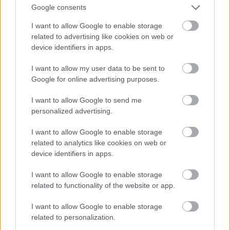
Google consents
I want to allow Google to enable storage
related to advertising like cookies on web or
device identifiers in apps.
I want to allow my user data to be sent to
Google for online advertising purposes.
-
Folyamatban lévő és tervezett munkák,
képregények ?
I want to allow Google to send me
- Rengeteg ötletem van, idén összeírtam: tizenkilenc
personalized advertising.
különböző alkotás áll, vagyis inkább halad,
valamilyen tempóban.
I want to allow Google to enable storage
- Régóta dolgozom egy komolyabb, modern
related to analytics like cookies on web or
hasonmás-regényen, ami jelenleg körülbelül 40%-ig
device identifiers in apps.
kész. A meglévő állítólag nagyon jó, de sajnos
I want to allow Google to enable storage
mindig félreteszem egyéb munkák miatt. Annak a
related to functionality of the website or app.
megírásához egyszerűen más tudatállapot
szükséges.
I want to allow Google to enable storage
- A díjazott kisfilm-ötlet megtetszett egy
related to personalization.
producernek, aki nagyjáték filmet készítene belőle.