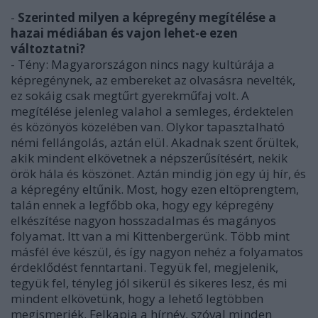
-
Szerinted milyen a képregény megítélése a
hazai médiában és vajon lehet-e ezen
változtatni?
- Tény: Magyarországon nincs nagy kultúrája a
képregénynek, az embereket az olvasásra nevelték,
ez sokáig csak megtűrt gyerekműfaj volt. A
megítélése jelenleg valahol a semleges, érdektelen
és közönyös közelében van. Olykor tapasztalható
némi fellángolás, aztán elül. Akadnak szent őrültek,
akik mindent elkövetnek a népszerűsítésért, nekik
örök hála és köszönet. Aztán mindig jön egy új hír, és
a képregény eltűnik. Most, hogy ezen eltöprengtem,
talán ennek a legfőbb oka, hogy egy képregény
elkészítése nagyon hosszadalmas és magányos
folyamat. Itt van a mi Kittenbergerünk. Több mint
másfél éve készül, és így nagyon nehéz a folyamatos
érdeklődést fenntartani. Tegyük fel, megjelenik,
tegyük fel, tényleg jól sikerül és sikeres lesz, és mi
mindent elkövetünk, hogy a lehető legtöbben
megismerjék. Felkapja a hírnév, szóval minden