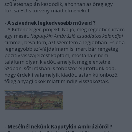
születésnapján kezdődik, ahonnan az öreg egy
furcsa EU-s törvény miatt elmenekül.
- A szívednek legkedvesebb műveid ?
- A Kittenberger-projekt. Na jó, még régebben írtam
egy mesét,
Kaputykin Ambrúzió csudálatos kalandjai
címmel, bevallom, azt szeretem a legjobban. És ez a
legnagyobb szívfájdalmam is, mert bár rengeteg
pozitív visszajelzést kaptam, mostanáig nem
találtam olyan kiadót, amelyik megjelentetné.
Szóban, sőt írásban is többször eljutottunk oda,
hogy érdekli valamelyik kiadót, aztán különböző,
főleg anyagi okok miatt mindig visszakoztak.
-
Mesélnél nekünk Kaputykin Ambrúzióról ?