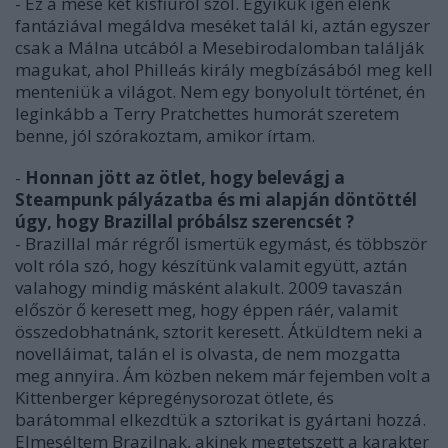
- Ez a mese két kisfiúról szól. Egyikük igen élénk
fantáziával megáldva meséket talál ki, aztán egyszer
csak a Málna utcából a Mesebirodalomban találják
magukat, ahol Philleás király megbízásából meg kell
menteniük a világot. Nem egy bonyolult történet, én
leginkább a Terry Pratchettes humorát szeretem
benne, jól szórakoztam, amikor írtam.
-
Honnan jött az ötlet, hogy belevágj a
Steampunk pályázatba és mi alapján döntöttél
úgy, hogy Brazillal próbálsz szerencsét ?
- Brazillal már régről ismertük egymást, és többször
volt róla szó, hogy készítünk valamit együtt, aztán
valahogy mindig másként alakult. 2009 tavaszán
először ő keresett meg, hogy éppen ráér, valamit
összedobhatnánk, sztorit keresett. Átküldtem neki a
novelláimat, talán el is olvasta, de nem mozgatta
meg annyira. Ám közben nekem már fejemben volt a
Kittenberger képregénysorozat ötlete, és
barátommal elkezdtük a sztorikat is gyártani hozzá.
Elmeséltem Brazilnak, akinek megtetszett a karakter