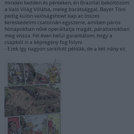
minden kedden és pénteken, én Brazillal beköltözöm
a Való Világ Villába, meleg barátsággal, Bayer Tóni
pedig külön valóságshowt kap az összes
kereskedelmi csatornán egyszerre, amiben páros
hónapokban nővé operáltatja magát, páratlanokban
meg vissza. Fél éven belül garantálom, hogy a
csapból is a képregény fog folyni.
- Ezek így nagyon sarkított példák, de a két irány ez.