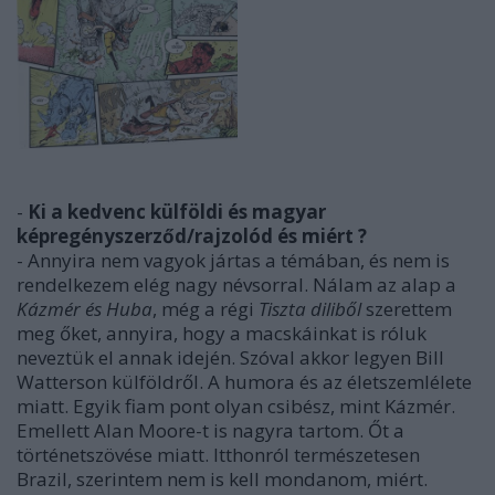
-
Ki a kedvenc külföldi és magyar
képregényszerződ/rajzolód és miért ?
- Annyira nem vagyok jártas a témában, és nem is
rendelkezem elég nagy névsorral. Nálam az alap a
Kázmér és Huba
, még a régi
Tiszta diliből
szerettem
meg őket, annyira, hogy a macskáinkat is róluk
neveztük el annak idején. Szóval akkor legyen Bill
Watterson külföldről. A humora és az életszemlélete
miatt. Egyik fiam pont olyan csibész, mint Kázmér.
Emellett Alan Moore-t is nagyra tartom. Őt a
történetszövése miatt. Itthonról természetesen
Brazil, szerintem nem is kell mondanom, miért.