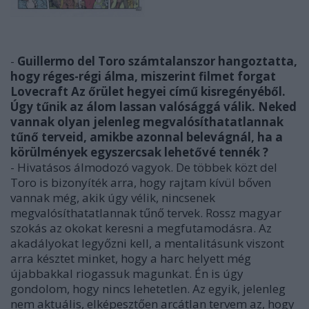
-
Guillermo del Toro számtalanszor hangoztatta,
hogy réges-régi álma, miszerint filmet forgat
Lovecraft Az őrület hegyei című kisregényéből.
Úgy tűnik az álom lassan valósággá válik. Neked
vannak olyan jelenleg megvalósíthatatlannak
tűnő terveid, amikbe azonnal belevágnál, ha a
körülmények egyszercsak lehetővé tennék ?
- Hivatásos álmodozó vagyok. De többek közt del
Toro is bizonyíték arra, hogy rajtam kívül bőven
vannak még, akik úgy vélik, nincsenek
megvalósíthatatlannak tűnő tervek. Rossz magyar
szokás az okokat keresni a megfutamodásra. Az
akadályokat legyőzni kell, a mentalitásunk viszont
arra késztet minket, hogy a harc helyett még
újabbakkal riogassuk magunkat. Én is úgy
gondolom, hogy nincs lehetetlen. Az egyik, jelenleg
nem aktuális, elképesztően arcátlan tervem az, hogy