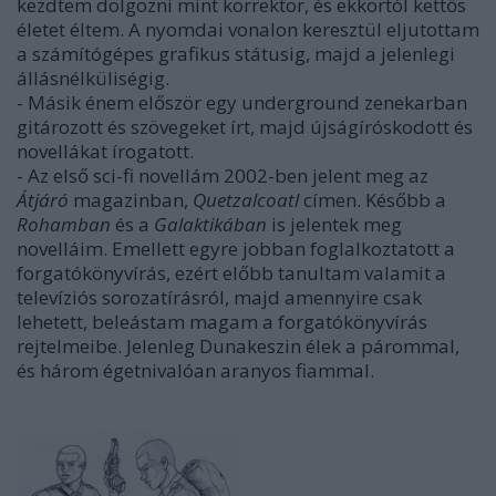
kezdtem dolgozni mint korrektor, és ekkortól kettős
életet éltem. A nyomdai vonalon keresztül eljutottam
a számítógépes grafikus státusig, majd a jelenlegi
állásnélküliségig.
- Másik énem először egy underground zenekarban
gitározott és szövegeket írt, majd újságíróskodott és
novellákat írogatott.
- Az első sci-fi novellám 2002-ben jelent meg az
Átjáró
magazinban,
Quetzalcoatl
címen. Később a
Rohamban
és a
Galaktikában
is jelentek meg
novelláim. Emellett egyre jobban foglalkoztatott a
forgatókönyvírás, ezért előbb tanultam valamit a
televíziós sorozatírásról, majd amennyire csak
lehetett, beleástam magam a forgatókönyvírás
rejtelmeibe. Jelenleg Dunakeszin élek a párommal,
és három égetnivalóan aranyos fiammal.