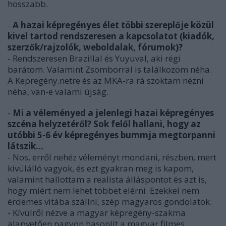
hosszabb.
-
A hazai képregényes élet többi szereplője közül
kivel tartod rendszeresen a kapcsolatot (kiadók,
szerzők/rajzolók, weboldalak, fórumok)?
- Rendszeresen Brazillal és Yuyuval, aki régi
barátom. Valamint Zsomborral is találkozom néha.
A Kepregény.netre és az MKA-ra rá szoktam nézni
néha, van-e valami újság.
-
Mi a véleményed a jelenlegi hazai képregényes
szcéna helyzetéről? Sok felől hallani, hogy az
utóbbi 5-6 év képregényes bummja megtorpanni
látszik…
- Nos, erről nehéz véleményt mondani, részben, mert
kívülálló vagyok, és ezt gyakran meg is kapom,
valamint hallottam a realista álláspontot és azt is,
hogy miért nem lehet többet elérni. Ezekkel nem
érdemes vitába szállni, szép magyaros gondolatok.
- Kívülről nézve a magyar képregény-szakma
alapvetően nagyon hasonlít a magyar filmes