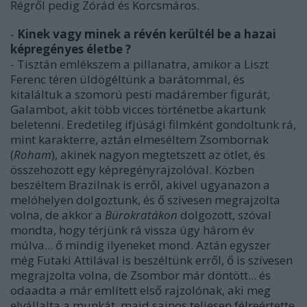
Régről pedig Zórád és Korcsmáros.
-
Kinek vagy minek a révén kerültél be a hazai
képregényes életbe ?
- Tisztán emlékszem a pillanatra, amikor a Liszt
Ferenc téren üldögéltünk a barátommal, és
kitaláltuk a szomorú pesti madárember figurát,
Galambot, akit több vicces történetbe akartunk
beletenni. Eredetileg ifjúsági filmként gondoltunk rá,
mint karakterre, aztán elmeséltem Zsombornak
(
Roham
), akinek nagyon megtetszett az ötlet, és
összehozott egy képregényrajzolóval. Közben
beszéltem Brazilnak is erről, akivel ugyanazon a
melóhelyen dolgoztunk, és ő szívesen megrajzolta
volna, de akkor a
Bürokratákon
dolgozott, szóval
mondta, hogy térjünk rá vissza úgy három év
múlva... ő mindig ilyeneket mond. Aztán egyszer
még Futaki Attilával is beszéltünk erről, ő is szívesen
megrajzolta volna, de Zsombor már döntött... és
odaadta a már említett első rajzolónak, aki meg
elvállalta a munkát, majd sajnos teljesen félreértette