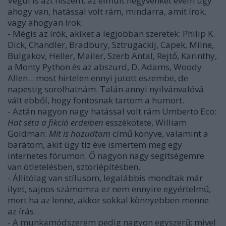
Végül is azt hiszem, az elmúlt negyvenkét évem úgy
ahogy van, hatással volt rám, mindarra, amit írok,
vagy ahogyan írok.
- Mégis az írók, akiket a legjobban szeretek: Philip K.
Dick, Chandler, Bradbury, Sztrugackij, Capek, Milne,
Bulgakov, Heller, Mailer, Szerb Antal, Rejtő, Karinthy,
a Monty Python és az abszurd, D. Adams, Woody
Allen... most hirtelen ennyi jutott eszembe, de
napestig sorolhatnám. Talán annyi nyilvánvalóvá
vált ebből, hogy fontosnak tartom a humort.
- Aztán nagyon nagy hatással volt rám Umberto Eco:
Hat séta a fikció erdeiben
esszékötete, William
Goldman:
Mit is hazudtam
című könyve, valamint a
barátom, akit úgy tíz éve ismertem meg egy
internetes fórumon. Ő nagyon nagy segítségemre
van ötletelésben, sztoriépítésben.
- Állítólag van stílusom, legalábbis mondtak már
ilyet, sajnos számomra ez nem ennyire egyértelmű,
mert ha az lenne, akkor sokkal könnyebben menne
az írás.
- A munkamódszerem pedig nagyon egyszerű: mivel