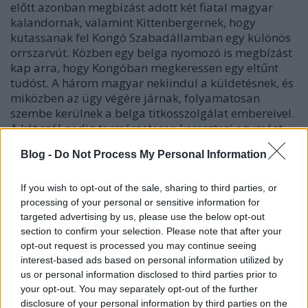
előtt azonban megbízást adott két fiatal magyar
kalandornak, valamint Kittenbergernek, hogy
kutassanak fel Kongó Szabadállamban egy különös
orrszarvút. Közben egy belga nyomozó is megbízást
kap arra, hogy Kongóban megkeressen egy eltűnt
tudóst. A három magyar nekiindul a küldetésnek, és
miközben az ügy végére járnak, folyamatosan
szembe kerülnek a belga titkosszolgálat embereivel.
A két szál pedig természetesen keresztezi egymást.
- A sztori alapötletét amúgy Kittenberger Kálmán
Blog -
Do Not Process My Personal Information
Kifaru
című novellája adta, amiben egy orrszarvú a
végén nekimegy egy vonatnak, mert ellenséget lát
benne, és így elpusztul.
If you wish to opt-out of the sale, sharing to third parties, or
processing of your personal or sensitive information for
targeted advertising by us, please use the below opt-out
-
Milyen együtt dolgozni Brazillal ? Hogyan
section to confirm your selection. Please note that after your
oldjátok meg, hogy az kerüljön a papírra, amit te
opt-out request is processed you may continue seeing
elképzelsz, hiszen a rajzoló mindenképp a saját
interest-based ads based on personal information utilized by
stílusán keresztül szűri át a látványvilágot ?
us or personal information disclosed to third parties prior to
- Fontos, hogy ez a képregény mindenképpen
your opt-out. You may separately opt-out of the further
csapatmunkában készült, és ez jó lecke volt
disclosure of your personal information by third parties on the