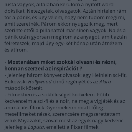
lusta vagyok, általában kerülöm a nyitott word
doksikat. Netezgetek, olvasgatok. Aztán hirtelen rám
tör a pánik, és úgy vélem, hogy nem tudom megírni,
amit szeretnék. Párom ekkor nyugszik meg, mert
szerinte ettől a pillanattól már sínen vagyok. Na és a
pánik után gyorsan megírom az anyagot, amit aztán
félreteszek, majd úgy egy-két hónap után átnézem
és átírom.
-
Mostanában miket szoktál olvasni és nézni,
honnan szerzed az inspirációt ?
- Jelenleg három könyvet olvasok: egy Heinlein sci-fit,
Bukowski
Hollywood
című regényét és az
Akira
második kötetét.
- Filmekben is a sokféleséget kedvelem. Főbb
kedvenceim a sci-fi és a noir, na meg a vígjáték és az
animációs filmek. Gyermekeim miatt főleg
mesefilmeket nézek, szerencsére megszerettettem
velük Miyazakit, szóval most az egyik nagy kedvenc
jelenleg a
Laputa
, emellett a Pixar filmek.