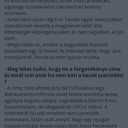
Az első három helyezett filmes múlttal érkezett,
úgyhogy outsiderként szerintem ez komoly
elismerés.
- Aztán nem olyan rég Frei Tamás egyik interjújában
zseniálisnak nevezte a megjelenés előtt álló
Kittenberger
-képregényünket, és nem tagadom, ez jól
esett.
- Mégis talán az, amikor a nagyobbik fiamnak
kitaláltam egy új mesét, és másnap kérte, hogy újra
mondjam el. Persze ez nem igazán munka.
-
Meg lehet tudni, hogy mi a forgatókönyv címe
és miről szól (már ha nem köti a kezed szerződés)
?
- A címe:
Isten éltesse Józsi bá'!
Stílusában egy
áldokumentumfilmbe oltott fekete komédia lenne,
egyfajta negatív utópia. Leginkább a
District 9
-hoz
hasonlítanám, de idegenek és UFO-k nélkül. A
történetről túl sok mindent nem szeretnék
elmondani, talán csak annyit, hogy egy nyugat-
magyarországi kisvárosban Józsi bácsi hetvenedik