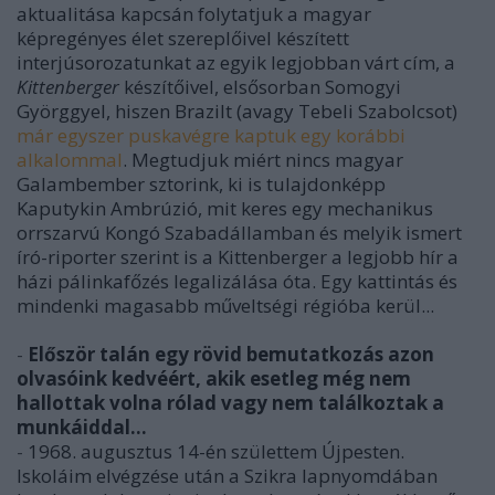
aktualitása kapcsán folytatjuk a magyar
képregényes élet szereplőivel készített
interjúsorozatunkat az egyik legjobban várt cím, a
Kittenberger
készítőivel, elsősorban Somogyi
Györggyel, hiszen Brazilt (avagy Tebeli Szabolcsot)
már egyszer puskavégre kaptuk egy korábbi
alkalommal
. Megtudjuk miért nincs magyar
Galambember sztorink, ki is tulajdonképp
Kaputykin Ambrúzió, mit keres egy mechanikus
orrszarvú Kongó Szabadállamban és melyik ismert
író-riporter szerint is a Kittenberger a legjobb hír a
házi pálinkafőzés legalizálása óta. Egy kattintás és
mindenki magasabb műveltségi régióba kerül...
-
Először talán egy rövid bemutatkozás azon
olvasóink kedvéért, akik esetleg még nem
hallottak volna rólad vagy nem találkoztak a
munkáiddal…
-
1968. augusztus 14-én születtem Újpesten.
Iskoláim elvégzése után a Szikra lapnyomdában