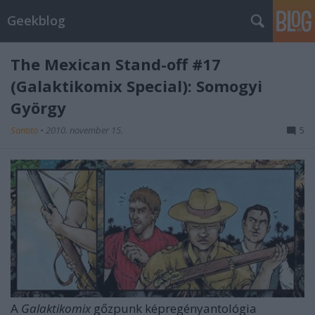
Geekblog
The Mexican Stand-off #17
(Galaktikomix Special): Somogyi
György
Santito
•
2010. november 15.
5
A
Galaktikomix
gőzpunk képregényantológia