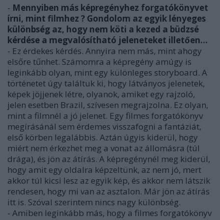
-
Mennyiben más képregényhez forgatókönyvet
írni, mint filmhez ? Gondolom az egyik lényeges
különbség az, hogy nem köti a kezed a büdzsé
kérdése a megvalósítható jeleneteket illetően…
- Ez érdekes kérdés. Annyira nem más, mint ahogy
elsőre tűnhet. Számomra a képregény amúgy is
leginkább olyan, mint egy különleges storyboard. A
történetet úgy találtuk ki, hogy látványos jelenetek,
képek jöjjenek létre, olyanok, amiket egy rajzoló,
jelen esetben Brazil, szívesen megrajzolna. Ez olyan,
mint a filmnél a jó jelenet. Egy filmes forgatókönyv
megírásánál sem érdemes visszafogni a fantáziát,
első körben legalábbis. Aztán úgyis kiderül, hogy
miért nem érkezhet meg a vonat az állomásra (túl
drága), és jön az átírás. A képregénynél meg kiderül,
hogy amit egy oldalra képzeltünk, az nem jó, mert
akkor túl kicsi lesz az egyik kép, és akkor nem látszik
rendesen, hogy mi van az asztalon. Már jön az átírás
itt is. Szóval szerintem nincs nagy különbség.
- Amiben leginkább más, hogy a filmes forgatókönyv