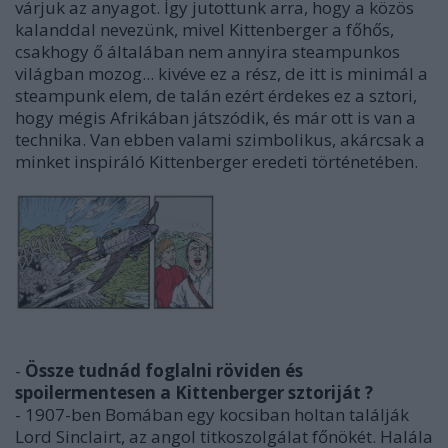
várjuk az anyagot. Így jutottunk arra, hogy a közös
kalanddal nevezünk, mivel Kittenberger a főhős,
csakhogy ő általában nem annyira steampunkos
világban mozog... kivéve ez a rész, de itt is minimál a
steampunk elem, de talán ezért érdekes ez a sztori,
hogy mégis Afrikában játszódik, és már ott is van a
technika. Van ebben valami szimbolikus, akárcsak a
minket inspiráló Kittenberger eredeti történetében.
-
Össze tudnád foglalni röviden és
spoilermentesen a Kittenberger sztoriját ?
- 1907-ben Bomában egy kocsiban holtan találják
Lord Sinclairt, az angol titkoszolgálat főnökét. Halála