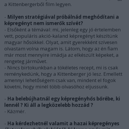
a Kittenbergerből film legyen.
-
Milyen stratégiával próbálnád meghódítani a
képregényt nem ismerők szívét?
- Elsőként a témával: mi, jelenleg egy jó értelemben
vett, populáris akció-kaland képregényt készítünk
magyar hősökkel. Olyat, amit gyerekként szívesen
olvastam volna magam is. Látom, hogy az én fiam
már most mennyire imádja az elkészült képeket, a
rengeteg járművet.
- Nincs birtokunkban a tökéletes recept, mi is csak
reménykedünk, hogy a Kittenberger jó lesz. Emellett
amennyi lehetőségem csak van, mindent el fogok
követni, hogy minél több olvasóhoz eljussunk.
-
Ha belebújhatnál egy képregényhős bőrébe, ki
lennél ? Ki áll a legközelebb hozzád ?
- Kázmér.
-
Ha kérdezhetnél valamit a hazai képregényes