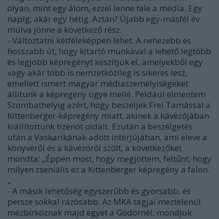
olyan, mint egy álom, ezzel lenne tele a média. Egy
napig, akár egy hétig. Aztán? Újabb egy-másfél év
múlva jönne a következő rész.
- Változtatni kétféleképpen lehet. A nehezebb és
hosszabb út, hogy kitartó munkával a lehető legtöbb
és legjobb képregényt készítjük el, amelyekből egy
vagy akár több is nemzetközileg is sikeres lesz,
emellett ismert magyar médiaszemélyiségeket
állítunk a képregény ügye mellé. Például elmentem
Szombathelyig azért, hogy beszéljek Frei Tamással a
Kittenberger-képregény miatt, akinek a kávézójában
kiállítottunk tizenöt oldalt. Ezután a beszélgetés
után a Vaskarikának adott interjújában, ami eleve a
könyvéről és a kávézóról szólt, a következőket
mondta: „Éppen most, hogy megjöttem, feltűnt, hogy
milyen zseniális ez a Kittenberger képregény a falon.
„
- A másik lehetőség egyszerűbb és gyorsabb, és
persze sokkal rázósabb. Az MKA tagjai meztelenül
mézbirkóznak majd egyet a Gödörnél, mondjuk