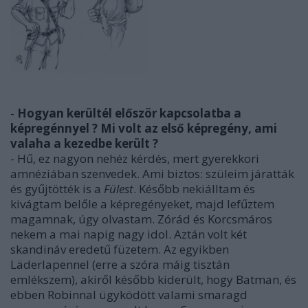
-
Hogyan kerültél először kapcsolatba a
képregénnyel ? Mi volt az első képregény, ami
valaha a kezedbe került ?
- Hű, ez nagyon nehéz kérdés, mert gyerekkori
amnéziában szenvedek. Ami biztos: szüleim járatták
és gyűjtötték is a
Fülest
. Később nekiálltam és
kivágtam belőle a képregényeket, majd lefűztem
magamnak, úgy olvastam. Zórád és Korcsmáros
nekem a mai napig nagy idol. Aztán volt két
skandináv eredetű füzetem. Az egyikben
Läderlapennel (erre a szóra máig tisztán
emlékszem), akiről később kiderült, hogy Batman, és
ebben Robinnal ügyködött valami smaragd