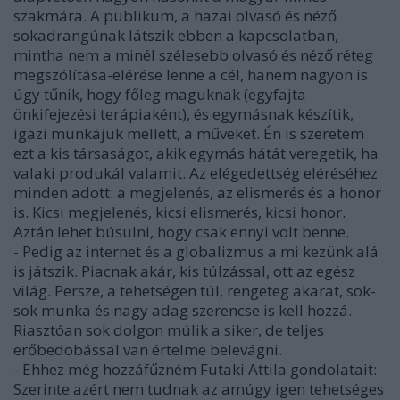
szakmára. A publikum, a hazai olvasó és néző
sokadrangúnak látszik ebben a kapcsolatban,
mintha nem a minél szélesebb olvasó és néző réteg
megszólítása-elérése lenne a cél, hanem nagyon is
úgy tűnik, hogy főleg maguknak (egyfajta
önkifejezési terápiaként), és egymásnak készítik,
igazi munkájuk mellett, a műveket. Én is szeretem
ezt a kis társaságot, akik egymás hátát veregetik, ha
valaki produkál valamit. Az elégedettség eléréséhez
minden adott: a megjelenés, az elismerés és a honor
is. Kicsi megjelenés, kicsi elismerés, kicsi honor.
Aztán lehet búsulni, hogy csak ennyi volt benne.
- Pedig az internet és a globalizmus a mi kezünk alá
is játszik. Piacnak akár, kis túlzással, ott az egész
világ. Persze, a tehetségen túl, rengeteg akarat, sok-
sok munka és nagy adag szerencse is kell hozzá.
Riasztóan sok dolgon múlik a siker, de teljes
erőbedobással van értelme belevágni.
- Ehhez még hozzáfűzném Futaki Attila gondolatait:
Szerinte azért nem tudnak az amúgy igen tehetséges