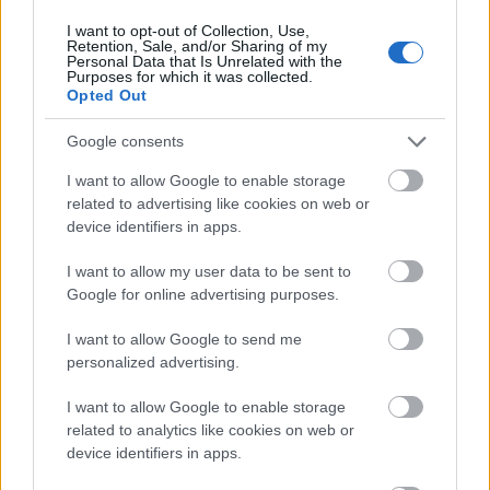
I want to opt-out of Collection, Use,
Retention, Sale, and/or Sharing of my
superben
Personal Data that Is Unrelated with the
Purposes for which it was collected.
15 éve
Opted Out
Ez kurva jó!
Google consents
I want to allow Google to enable storage
Edgar
related to advertising like cookies on web or
device identifiers in apps.
15 éve
Le a kalappal
I want to allow my user data to be sent to
Google for online advertising purposes.
I want to allow Google to send me
Fuckleberry Hinn
personalized advertising.
15 éve
I want to allow Google to enable storage
Zseniális.
related to analytics like cookies on web or
device identifiers in apps.