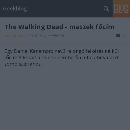
Geekblog
The Walking Dead - maszek főcím
Wostry Ferenc
•
2010. szeptember 26.
12
Egy Daniel Kanemoto nevű rajongó felkérés nélkül
főcímet kreált a minden emberfia által áhítva várt
zombiszériához.