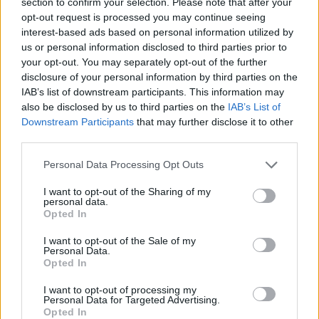
section to confirm your selection. Please note that after your
Nightmare
opt-out request is processed you may continue seeing
interest-based ads based on personal information utilized by
us or personal information disclosed to third parties prior to
your opt-out. You may separately opt-out of the further
disclosure of your personal information by third parties on the
Szólj hozzá!
IAB’s list of downstream participants. This information may
also be disclosed by us to third parties on the
IAB’s List of
A hozzászóláshoz be kell lépned!
Downstream Participants
that may further disclose it to other
third parties.
Please note that this website/app uses one or more Google
Personal Data Processing Opt Outs
services and may gather and store information including but
not limited to your visit or usage behaviour. You may click to
I want to opt-out of the Sharing of my
personal data.
grant or deny consent to Google and its third-party tags to
Opted In
use your data for below specified purposes in below Google
consent section.
I want to opt-out of the Sale of my
Personal Data.
VAGY
Opted In
I want to opt-out of processing my
Personal Data for Targeted Advertising.
Opted In