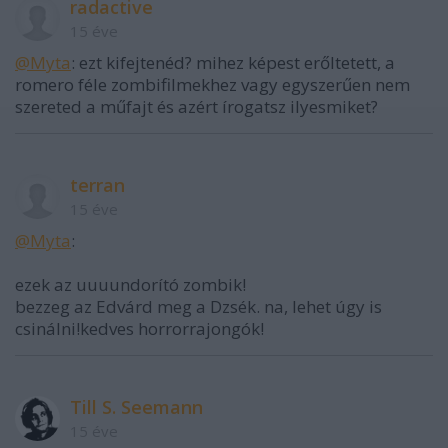
radactive
15 éve
@Myta
: ezt kifejtenéd? mihez képest erőltetett, a
romero féle zombifilmekhez vagy egyszerűen nem
szereted a műfajt és azért írogatsz ilyesmiket?
terran
15 éve
@Myta
:
ezek az uuuundorító zombik!
bezzeg az Edvárd meg a Dzsék. na, lehet úgy is
csinálni!kedves horrorrajongók!
Till S. Seemann
15 éve