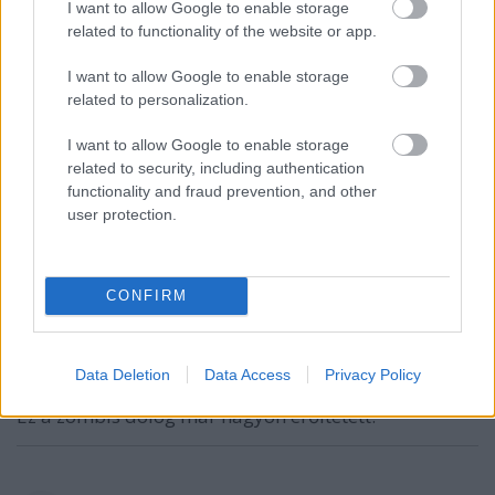
Kozmokrator
I want to allow Google to enable storage
related to functionality of the website or app.
15 éve
Hú, szerintem ez PROFI munka. BE A LEVESBE!
I want to allow Google to enable storage
related to personalization.
I want to allow Google to enable storage
Kassian
related to security, including authentication
15 éve
functionality and fraud prevention, and other
user protection.
Általában messziről kerülöm a különféle fan
múvikat, mert 99,9%-ban ócska szar mindegyik, de
ez kivételesen jól sikerült.
CONFIRM
Myta
Data Deletion
Data Access
Privacy Policy
15 éve
Ez a zombis dolog már nagyon erőltetett.