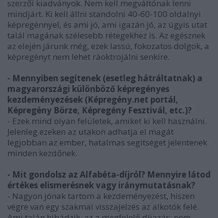
szerzői kiadványok. Nem kell megváltónak lenni
mindjárt. Ki kell állni standolni 40-60-100 oldalnyi
képregénnyel, és ami jó, ami igazán jó, az úgyis utat
talál magának szélesebb rétegekhez is. Az egésznek
az elején járunk még, ezek lassú, fokozatos dolgok, a
képregényt nem lehet ráoktrojálni senkire.
- Mennyiben segítenek (esetleg hátráltatnak) a
magyarországi különböző képregényes
kezdeményezések (Képregény.net portál,
Képregény Börze, Képregény Fesztivál, etc.)?
- Ezek mind olyan felületek, amiket ki kell használni.
Jelenleg ezeken az utakon adhatja el magát
legjobban az ember, hatalmas segítséget jelentenek
minden kezdőnek.
- Mit gondolsz az Alfabéta-díjról? Mennyire látod
értékes elismerésnek vagy iránymutatásnak?
- Nagyon jónak tartom a kezdeményezést, hiszen
végre van egy szakmai visszajelzés az alkotók felé.
Ami talán hibádzik, az a megfelelő díjazás: nem