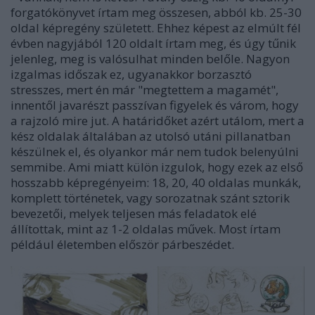
forgatókönyvet írtam meg összesen, abból kb. 25-30
oldal képregény született. Ehhez képest az elmúlt fél
évben nagyjából 120 oldalt írtam meg, és úgy tűnik
jelenleg, meg is valósulhat minden belőle. Nagyon
izgalmas időszak ez, ugyanakkor borzasztó
stresszes, mert én már "megtettem a magamét",
innentől javarészt passzívan figyelek és várom, hogy
a rajzoló mire jut. A határidőket azért utálom, mert a
kész oldalak általában az utolsó utáni pillanatban
készülnek el, és olyankor már nem tudok belenyúlni
semmibe. Ami miatt külön izgulok, hogy ezek az első
hosszabb képregényeim: 18, 20, 40 oldalas munkák,
komplett történetek, vagy sorozatnak szánt sztorik
bevezetői, melyek teljesen más feladatok elé
állítottak, mint az 1-2 oldalas művek. Most írtam
például életemben először párbeszédet.