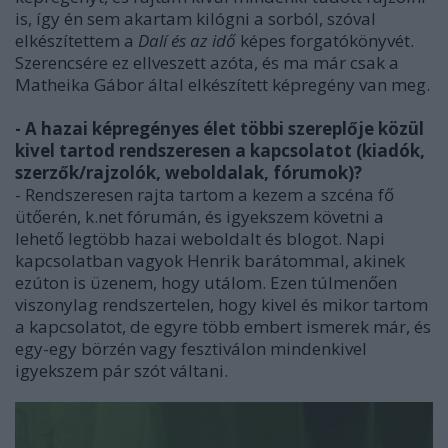
is, így én sem akartam kilógni a sorból, szóval
elkészítettem a
Dalí és az idő
képes forgatókönyvét.
Szerencsére ez ellveszett azóta, és ma már csak a
Matheika Gábor által elkészített képregény van meg.
- A hazai képregényes élet többi szereplője közül
kivel tartod rendszeresen a kapcsolatot (kiadók,
szerzők/rajzolók, weboldalak, fórumok)?
- Rendszeresen rajta tartom a kezem a szcéna fő
ütőerén, k.net fórumán, és igyekszem követni a
lehető legtöbb hazai weboldalt és blogot. Napi
kapcsolatban vagyok Henrik barátommal, akinek
ezúton is üzenem, hogy utálom. Ezen túlmenően
viszonylag rendszertelen, hogy kivel és mikor tartom
a kapcsolatot, de egyre több embert ismerek már, és
egy-egy börzén vagy fesztiválon mindenkivel
igyekszem pár szót váltani.