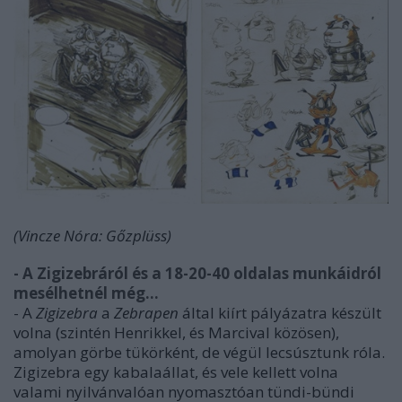
(Vincze Nóra: Gőzplüss)
- A Zigizebráról és a 18-20-40 oldalas munkáidról
mesélhetnél még...
- A
Zigizebra
a
Zebrapen
által kiírt pályázatra készült
volna (szintén Henrikkel, és Marcival közösen),
amolyan görbe tükörként, de végül lecsúsztunk róla.
Zigizebra egy kabalaállat, és vele kellett volna
valami nyilvánvalóan nyomasztóan tündi-bündi