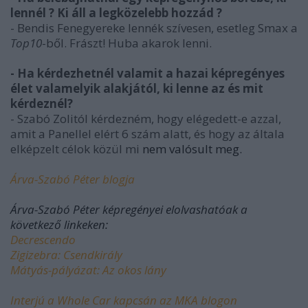
lennél ? Ki áll a legközelebb hozzád ?
- Bendis Fenegyereke lennék szívesen, esetleg Smax a
Top10
-ből. Frászt! Huba akarok lenni.
- Ha kérdezhetnél valamit a hazai képregényes
élet valamelyik alakjától, ki lenne az és mit
kérdeznél?
- Szabó Zolitól kérdezném, hogy elégedett-e azzal,
amit a Panellel elért 6 szám alatt, és hogy az általa
elképzelt célok közül mi
nem valósult meg.
Árva-Szabó Péter blogja
Árva-Szabó Péter képregényei elolvashatóak a
következő linkeken:
Decrescendo
Zigizebra: Csendkirály
Mátyás-pályázat: Az okos lány
Interjú a Whole Car kapcsán az MKA blogon