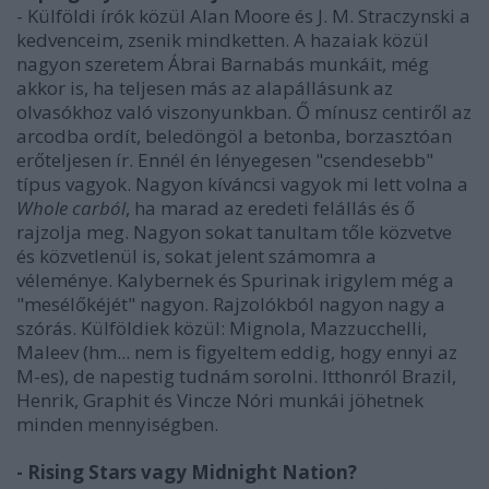
- Külföldi írók közül Alan Moore és J. M. Straczynski a
kedvenceim, zsenik mindketten. A hazaiak közül
nagyon szeretem Ábrai Barnabás munkáit, még
akkor is, ha teljesen más az alapállásunk az
olvasókhoz való viszonyunkban. Ő mínusz centiről az
arcodba ordít, beledöngöl a betonba, borzasztóan
erőteljesen ír. Ennél én lényegesen "csendesebb"
típus vagyok. Nagyon kíváncsi vagyok mi lett volna a
Whole carból
, ha marad az eredeti felállás és ő
rajzolja meg. Nagyon sokat tanultam tőle közvetve
és közvetlenül is, sokat jelent számomra a
véleménye. Kalybernek és Spurinak irigylem még a
"mesélőkéjét" nagyon. Rajzolókból nagyon nagy a
szórás. Külföldiek közül: Mignola, Mazzucchelli,
Maleev (hm... nem is figyeltem eddig, hogy ennyi az
M-es), de napestig tudnám sorolni. Itthonról Brazil,
Henrik, Graphit és Vincze Nóri munkái jöhetnek
minden mennyiségben.
- Rising Stars vagy Midnight Nation?