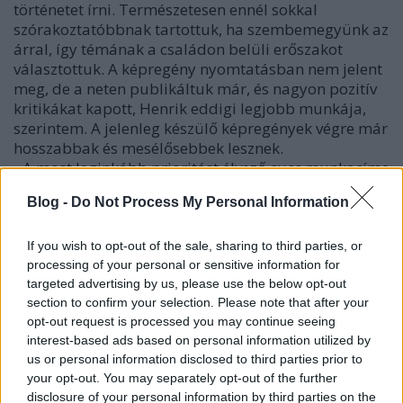
történetet írni. Természetesen ennél sokkal
szórakoztatóbbnak tartottuk, ha szembemegyünk az
árral, így témának a családon belüli erőszakot
választottuk. A képregény nyomtatásban nem jelent
meg, de a neten publikáltuk már, és nagyon pozitív
kritikákat kapott, Henrik eddigi legjobb munkája,
szerintem. A jelenleg készülő képregények végre már
hosszabbak és mesélősebbek lesznek.
- A most leginkább prioritást élvező cucc munkacíme
Art of noise
, és a rajzolója szintén Henrik. Ez a forgató
Blog -
Do Not Process My Personal Information
került be a legjobb hat közé a Galaktika steampunk
pályázatán. Elég kemény sztori, ami egy olyan
jövőbeli Magyaroszágra kalauzol el minket, ahol az
If you wish to opt-out of the sale, sharing to third parties, or
államforma artokrácia: a kultúra uralma a nép
processing of your personal or sensitive information for
targeted advertising by us, please use the below opt-out
fölött. Ha nem megy csípőből a Csontváry repró,
section to confirm your selection. Please note that after your
nem tudsz legalább két hangszeren játszani, vagy
opt-out request is processed you may continue seeing
nem érsz haza a kötelező délutáni versfelolvasásra,
interest-based ads based on personal information utilized by
akkor bizony könnyen lehet, hogy egy Erkel-
us or personal information disclosed to third parties prior to
kommandós szitává lyuggat a saját ágyadban.
your opt-out. You may separately opt-out of the further
- A steampunk pályázatról ugyan kiesett, de ettől
disclosure of your personal information by third parties on the