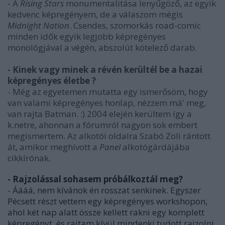
- A
Rising Stars
monumentalitása lenyűgöző, az egyik
kedvenc képregényem, de a válaszom mégis
Midnight Nation
. Csendes, szomorkás road-comic
minden idők egyik legjobb képregényes
monológjával a végén, abszolút kötelező darab.
- Kinek vagy minek a révén kerültél be a hazai
képregényes életbe ?
- Még az egyetemen mutatta egy ismerősöm, hogy
van valami képregényes honlap, nézzem má' meg,
van rajta Batman. :) 2004 elején kerültem így a
k.netre, ahonnan a fórumról nagyon sok embert
megismertem. Az alkotói oldalra Szabó Zoli rántott
át, amikor meghívott a
Panel
alkotógárdájába
cikkírónak.
- Rajzolással sohasem próbálkoztál meg?
- Áááá, nem kívánok én rosszat senkinek. Egyszer
Pécsett részt vettem egy képregényes workshopon,
ahol két nap alatt össze kellett rakni egy komplett
képregényt, és rajtam kívül mindenki tudott rajzolni