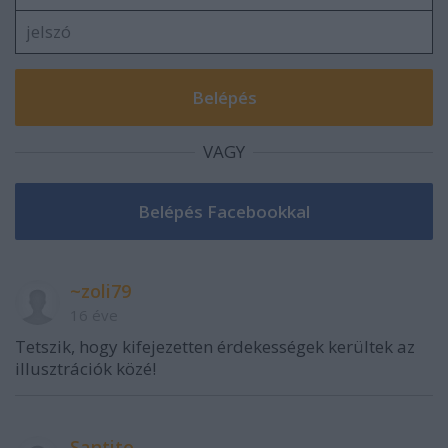
VAGY
~zoli79
16 éve
Tetszik, hogy kifejezetten érdekességek kerültek az
illusztrációk közé!
Santito