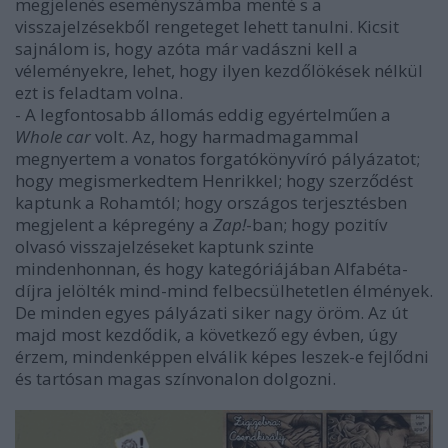
megjelenés eseményszámba menté s a
visszajelzésekből rengeteget lehett tanulni. Kicsit
sajnálom is, hogy azóta már vadászni kell a
véleményekre, lehet, hogy ilyen kezdőlökések nélkül
ezt is feladtam volna.
- A legfontosabb állomás eddig egyértelműen a
Whole car
volt. Az, hogy harmadmagammal
megnyertem a vonatos forgatókönyvíró pályázatot;
hogy megismerkedtem Henrikkel; hogy szerződést
kaptunk a Rohamtól; hogy országos terjesztésben
megjelent a képregény a
Zap!
-ban; hogy pozitív
olvasó visszajelzéseket kaptunk szinte
mindenhonnan, és hogy kategóriájában Alfabéta-
díjra jelölték mind-mind felbecsülhetetlen élmények.
De minden egyes pályázati siker nagy öröm. Az út
majd most kezdődik, a következő egy évben, úgy
érzem, mindenképpen elválik képes leszek-e fejlődni
és tartósan magas színvonalon dolgozni.