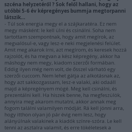
szcéna helyzetéről ? Sok felől hallani, hogy az
utóbbi 5-6 év képregényes bummja megtorpanni
látszik…
- Túl sok energia megy el a szájkaratéra. Ez nem
megy másként: le kell ülni és csinálni. Soha nem
tartottam szempontnak, hogy amit megírok, az
megvalósul-e, vagy lesz-e neki megjelenési felület.
Amit meg akarok írni, azt megírom, és keresek hozzá
rajzolót, és ha megvan a kész képregény, akkor ha
máshogy nem megy, kiadom szerzői formában.
Eddig ilyen még nem volt, de ősszel várható egy
szerzői cuccom. Nem lehet gátja az alkotásnak az,
hogy azt sakkozgassam, lesz-e valaki, aki odaáll
majd a képregényem mögé. Meg kell csinálni, és
prezentálni kell. Ha hiszek benne, ha megfeszülök,
annyira meg akarom mutatni, akkor annak meg
fogom találni valamilyen módját. Rá kell jönni arra,
hogy itthon olyan jó pár évig nem lesz, hogy
alányúlnak valakinek a kiadók színre-szóra. Le kell
tenni az asztalra valamit, és erre tökéletesek a