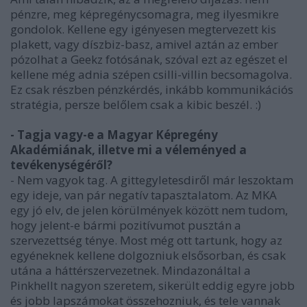
pénzre, meg képregénycsomagra, meg ilyesmikre
gondolok. Kellene egy igényesen megtervezett kis
plakett, vagy díszbiz-basz, amivel aztán az ember
pózolhat a Geekz fotósának, szóval ezt az egészet el
kellene még adnia szépen csilli-villin becsomagolva.
Ez csak részben pénzkérdés, inkább kommunikációs
stratégia, persze belőlem csak a kibic beszél. :)
- Tagja vagy-e a Magyar Képregény
Akadémiának, illetve mi a véleményed a
tevékenységéről?
- Nem vagyok tag. A gittegyletesdiről már leszoktam
egy ideje, van pár negatív tapasztalatom. Az MKA
egy jó elv, de jelen körülmények között nem tudom,
hogy jelent-e bármi pozitívumot pusztán a
szervezettség ténye. Most még ott tartunk, hogy az
egyéneknek kellene dolgozniuk elsősorban, és csak
utána a háttérszervezetnek. Mindazonáltal a
Pinkhellt nagyon szeretem, sikerült eddig egyre jobb
és jobb lapszámokat összehozniuk, és tele vannak