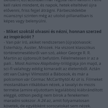
kell rakni mindent, és napok, hetek elteltével újra
elővenni, friss fejjel átrágni. Párbeszédekbe
nüansznyi szinten még az utolsó pillanatban is
képes vagy belenyúlni.
- Miket szoktál olvasni és nézni, honnan szerzed
az inspirációt ?
- Van pár író, akiket rendszersen (újra)olvasok:
Esterházy, Auster, Mrozek. Ha viszont klasszikus
történetmesélésről van szó, akkor George R. R.
Martin az újdonsült befutóm. Félelmetesen ír az a
pali... Most Asimov
Alapítvány
-trilógiája jön majd, a
sci-fi valahogy eddig kimaradt az életemből. Aztán
ott van Csányi Vilmostól a Bábosok, és már a
polcomon vár Cormac McCarthytól
Az út
is. Filmeket
mostanában ritkábban nézek, a tavalyi év mozis
termése (amire eljutottam legalábbis) kiábrándított
eléggé, otthon pedig nem bírok a fenekemen
maradni sokszor. A
24
az, amit folyamatosan
követek, de egyébként sorozatokat sem nézek.