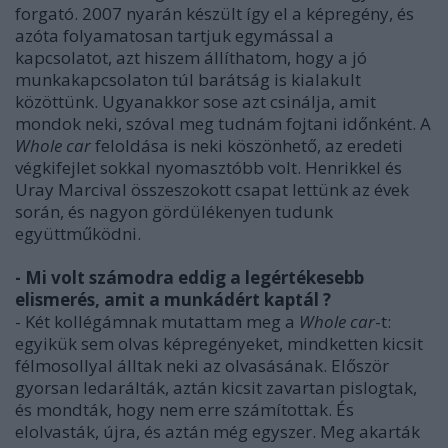
forgató. 2007 nyarán készült így el a képregény, és
azóta folyamatosan tartjuk egymással a
kapcsolatot, azt hiszem állíthatom, hogy a jó
munkakapcsolaton túl barátság is kialakult
közöttünk. Ugyanakkor sose azt csinálja, amit
mondok neki, szóval meg tudnám fojtani időnként. A
Whole car
feloldása is neki köszönhető, az eredeti
végkifejlet sokkal nyomasztóbb volt. Henrikkel és
Uray Marcival összeszokott csapat lettünk az évek
során, és nagyon gördülékenyen tudunk
együttműködni.
- Mi volt számodra eddig a legértékesebb
elismerés, amit a munkádért kaptál ?
- Két kollégámnak mutattam meg a
Whole car
-t:
egyikük sem olvas képregényeket, mindketten kicsit
félmosollyal álltak neki az olvasásának. Először
gyorsan ledarálták, aztán kicsit zavartan pislogtak,
és mondták, hogy nem erre számítottak. És
elolvasták, újra, és aztán még egyszer. Meg akarták