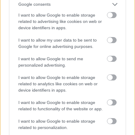
az állam, amikor először megláttam a munkáit.
Google consents
- Végül készül még egy sorozat-jellegűre tervezett
I want to allow Google to enable storage
képregény, ami egy alternatív XX. század eleji
related to advertising like cookies on web or
Magyarországon játszódik majd. Bűnügyi történet,
device identifiers in apps.
mely erőteljesen építkezik a magyar
babonavilágból. Most írom az első történet
I want to allow my user data to be sent to
forgatókönyvét, a rajzoló Lugosi István lesz.
Google for online advertising purposes.
- Mivel foglalkozol jelenleg civilben ?
I want to allow Google to send me
- A szolgáltató szektorban dolgzom. Az
personalized advertising.
igazságszolgáltatóban. :)
I want to allow Google to enable storage
- A többséggel ellentétben nem Budapesten
related to analytics like cookies on web or
laksz, ugye jól tudom?
device identifiers in apps.
- Székesfehérváron. Előtte pedig kétlaki életet éltem
I want to allow Google to enable storage
Dunaújvárosban és Pécsett. Nem is bánom
related to functionality of the website or app.
egyáltalán, Budapest nekem túl sok. Néha azért
érzem, hogy jó lenne, ha jobban bele tudnék folyni a
I want to allow Google to enable storage
képregényes életbe, a személyes egyeztetéseket soha
related to personalization.
nem pótolja a neten történő kommunikáció.