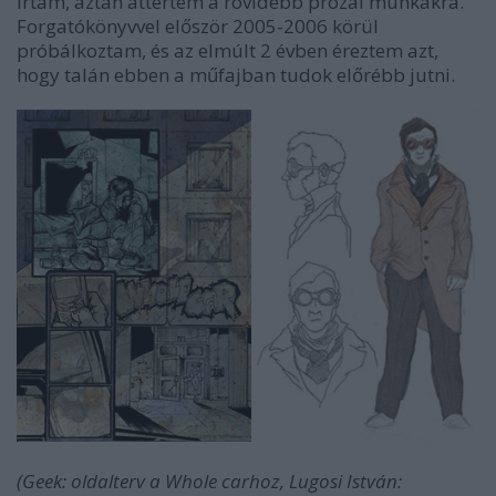
írtam, aztán áttértem a rövidebb prózai munkákra.
Forgatókönyvvel először 2005-2006 körül
próbálkoztam, és az elmúlt 2 évben éreztem azt,
hogy talán ebben a műfajban tudok előrébb jutni.
(Geek: oldalterv a Whole carhoz, Lugosi István: