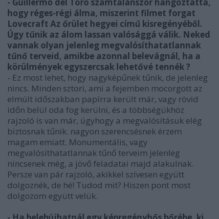
- Guillermo del Toro számtalanszor hangoztatta,
hogy réges-régi álma, miszerint filmet forgat
Lovecraft Az őrület hegyei című kisregényéből.
Úgy tűnik az álom lassan valósággá válik. Neked
vannak olyan jelenleg megvalósíthatatlannak
tűnő terveid, amikbe azonnal belevágnál, ha a
körülmények egyszercsak lehetővé tennék ?
- Ez most lehet, hogy nagyképűnek tűnik, de jelenleg
nincs. Minden sztori, ami a fejemben mocorgott az
elmúlt időszakban papírra került már, vagy rövid
időn belül oda fog kerülni, és a többségükhöz
rajzoló is van már, úgyhogy a megvalósításuk elég
biztosnak tűnik. nagyon szerencsésnek érzem
magam emiatt. Monumentális, vagy
megvalósíthatatlannak tűnő terveim jelenleg
nincsenek még, a jövő feladatai majd alakulnak.
Persze van pár rajzoló, akikkel szívesen együtt
dolgoznék, de hé! Tudod mit? Hiszen pont most
dolgozom együtt velük.
- Ha belebújhatnál egy képregényhős bőrébe, ki