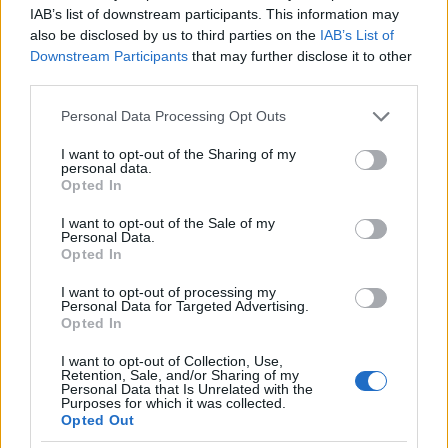
függetlenül elkészül három másik képregény is. A
IAB’s list of downstream participants. This information may
Gőzplüss
rajzolója Vincze Nóri lesz, és ez egy
also be disclosed by us to third parties on the
IAB’s List of
kifejezetten a gyerekeket megcélzó képregény lesz,
Downstream Participants
that may further disclose it to other
ami remélhetőelg a felnőtt olvasókhoz is utat talál.
third parties.
Imádom Nóri rajzfilmes stílusát, és bízom benne,
hogy sikerül egy lendületes, humoros és nem
Please note that this website/app uses one or more Google
Personal Data Processing Opt Outs
utolsósorban folytatásos történetet összehozni,
services and may gather and store information including but
amolyan cartoon network stílusban, repülő
not limited to your visit or usage behaviour. You may click to
I want to opt-out of the Sharing of my
personal data.
grant or deny consent to Google and its third-party tags to
mókussal, szétcsavarozható hörcsöggel,
Opted In
use your data for below specified purposes in below Google
telekinetikus aranyhallal és egy kisfiúval, aki egy
consent section.
böszme nagy robottal zúzza le a rosszarcúakat. A
I want to opt-out of the Sale of my
Personal Data.
nyitótörténetet 40 oldalasra tervezzük.
Opted In
- Készül még egy kamaradráma, nagyjából 20 oldal
terjedelemben, aminek a főszereplői gőzmeghajtású
I want to opt-out of processing my
Personal Data for Targeted Advertising.
robotok lesznek, akiket már leselejteztek, és régi
Opted In
gyártelepből kialakított robotgettóban várják, hogy
elfogyjon az éltető szenük és megszűnjenek
I want to opt-out of Collection, Use,
működni. Feltűnik azonban egy Alkimista nevezetű
Retention, Sale, and/or Sharing of my
Personal Data that Is Unrelated with the
egyén, aki váratlan lehetőséget ad nekik a túlélésre,
Purposes for which it was collected.
csak annyit kell tenniük, hogy leigázzák az
Opted Out
embereket. A rajzoló Kiss János lesz. Nekem leesett