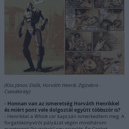
(Kiss János: Elsők, Horváth Henrik: Zigizebra -
Csendkirály)
- Honnan van az ismeretség Horváth Henrikkel
és miért pont vele dolgoztál együtt többször is?
- Henrikkel a
Whole car
kapcsán ismerkedtem meg. A
forgatókönyvírói pályázat végén mindhárom
nyertesnek "kiutaltak" egy rajzolót. Én Geeket