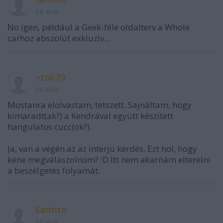
16 éve
No igen, például a Geek-féle oldalterv a Whole
carhoz abszolút exkluzív...
~zoli79
16 éve
Mostanra elolvastam, tetszett. Sajnáltam, hogy
kimaradt(ak?) a Kendrával együtt készített
hangulatos cucc(ok?).
Ja, van a végén az az interjú kérdés. Ezt hol, hogy
kéne megválaszolnom? :D Itt nem akarnám elterelni
a beszélgetés folyamát.
Santito
16 éve