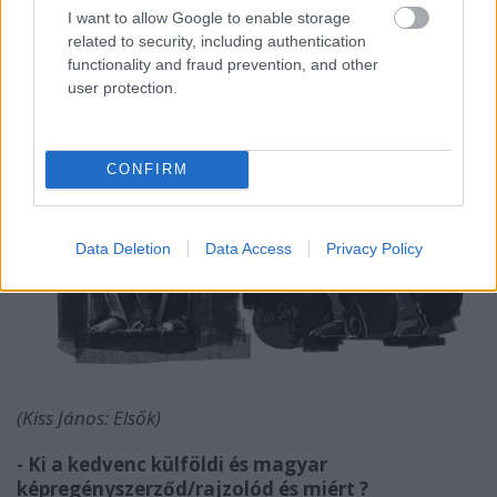
I want to allow Google to enable storage
related to security, including authentication
functionality and fraud prevention, and other
user protection.
CONFIRM
Data Deletion
Data Access
Privacy Policy
(Kiss János: Elsők)
- Ki a kedvenc külföldi és magyar
képregényszerződ/rajzolód és miért ?