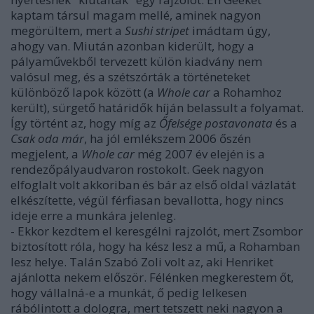
kaptam társul magam mellé, aminek nagyon
megörültem, mert a
Sushi stripet
imádtam úgy,
ahogy van. Miután azonban kiderült, hogy a
pályaművekből tervezett külön kiadvány nem
valósul meg, és a szétszórták a történeteket
különböző lapok között (a
Whole car
a Rohamhoz
került), sürgető határidők híján belassult a folyamat.
Így történt az, hogy míg az
Őfelsége postavonata
és a
Csak oda már
, ha jól emlékszem 2006 őszén
megjelent, a
Whole car
még 2007 év elején is a
rendezőpályaudvaron rostokolt. Geek nagyon
elfoglalt volt akkoriban és bár az első oldal vázlatát
elkészítette, végül férfiasan bevallotta, hogy nincs
ideje erre a munkára jelenleg.
- Ekkor kezdtem el keresgélni rajzolót, mert Zsombor
biztosított róla, hogy ha kész lesz a mű, a Rohamban
lesz helye. Talán Szabó Zoli volt az, aki Henriket
ajánlotta nekem először. Félénken megkerestem őt,
hogy vállalná-e a munkát, ő pedig lelkesen
rábólintott a dologra, mert tetszett neki nagyon a