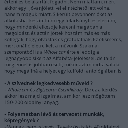
érteni és be akarták fogadni. Nem miattam, mert
akkor egy "jóvanjólett"-el elintézhető lett volna,
hanem maguk miatt. Sikerült bevonnom őket az
alkotásba: készítettem egy feladványt, és elértem,
hogy mindenki elkezdje keresni magában a
megoldást. és aztán jöttek hozzám más és más
kollégák, hogy olvasták és gratulálnak. Ez elismerés,
mert önálló életre kelt a művünk. Szakmai
szempontból is a
Whole car
érte el eddig a
legnagyobb sikert az Alfabéta-jelöléssel, de talán
még ennél is jobban esett, mikor azt mondta valaki,
hogy megállná a helyét egy külföldi antológiában is.
- A szívednek legkedvesebb műveid ?
-
Whole car
és
Zigizebra: Csendkirály
. De ez a kérdés
akkor lesz majd izgalmas, amikor lesz mögöttem
150-200 oldalnyi anyag.
- Folyamatban lévő és tervezett munkák,
képregények ?
- Vannak, nem is kevés. Tavaly őszig kb. 40 oldalnyi