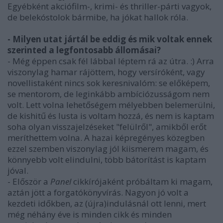
Egyébként akciófilm-, krimi- és thriller-párti vagyok,
de belekóstolok bármibe, ha jókat hallok róla.
- Milyen utat jártál be eddig és mik voltak ennek
szerinted a legfontosabb állomásai?
- Még éppen csak fél lábbal léptem rá az útra. :) Arra
viszonylag hamar rájöttem, hogy versíróként, vagy
novellistaként nincs sok keresnivalóm: se előképem,
se mentorom, de leginkább ambíciózusságom nem
volt. Lett volna lehetőségem mélyebben belemerülni,
de kishitű és lusta is voltam hozzá, és nem is kaptam
soha olyan visszajelzéseket "felülről", amikből erőt
meríthettem volna. A hazai képregényes közegben
ezzel szemben viszonylag jól kiismerem magam, és
könnyebb volt elindulni, több bátorítást is kaptam
jóval.
- Először a
Panel
cikkírójaként próbáltam ki magam,
aztán jött a forgatókönyvírás. Nagyon jó volt a
kezdeti időkben, az (újra)indulásnál ott lenni, mert
még néhány éve is minden cikk és minden