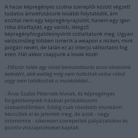
A hazai képregényes szcéna szereplői között végzett
tudatos ámokfutásunk tovább folytatódik, ám
ezúttal nem egy képregényrajzolót, hanem egy igen
ritka állatfajtát, egy valódi, lélegző
képregényforgatókönyvírót szólaltatunk meg. Ugyan
valószínűleg többen ismerik a weapon x nicken, mint
polgári nevén, de talán ez az interjú változtatni fog
ezen. Hát akkor csapjunk a lovak közé!
- Először talán egy rövid bemutatkozás azon olvasóink
kedvéért, akik esetleg még nem hallottak volna rólad
vagy nem találkoztak a munkáiddal…
- Árva-Szabó Péternek hívnak, és képregényes
forgatókönyvek írásával próbálkozom
szabadidőmben. Eddig csak rövidebb munkáim
készültek el és jelentek meg, de azok - nagy
örömömre - sikeresen szerepeltek pályázatokon és
pozitív visszajelzéseket kaptak.