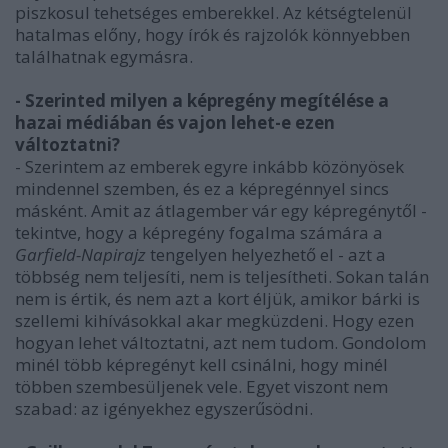
piszkosul tehetséges emberekkel. Az kétségtelenül
hatalmas előny, hogy írók és rajzolók könnyebben
találhatnak egymásra.
- Szerinted milyen a képregény megítélése a
hazai médiában és vajon lehet-e ezen
változtatni?
- Szerintem az emberek egyre inkább közönyösek
mindennel szemben, és ez a képregénnyel sincs
másként. Amit az átlagember vár egy képregénytől -
tekintve, hogy a képregény fogalma számára a
Garfield-Napirajz
tengelyen helyezhető el - azt a
többség nem teljesíti, nem is teljesítheti. Sokan talán
nem is értik, és nem azt a kort éljük, amikor bárki is
szellemi kihívásokkal akar megküzdeni. Hogy ezen
hogyan lehet változtatni, azt nem tudom. Gondolom
minél több képregényt kell csinálni, hogy minél
többen szembesüljenek vele. Egyet viszont nem
szabad: az igényekhez egyszerűsödni.