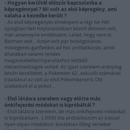
- Hogyan kerültél először kapcsolatba a
képregénnyel ? Mi volt az első képregény, ami
valaha a kezedbe került ?
- Az első képregényes élményem a régi tvr-hét
újságban heti folytatásokban közölt
Batman
volt,
már amennyire emlékszem. Lehet, hogy nem is
Batman volt... Aztán volt pár bobógóliátos-
mikiegeres-garfieldos ad hoc próbálkozás, amik
általában valami rendes
magaviselethez/nyaraláshoz kötődő
mézesmadzagok voltak. Az igazi szerelem aránylag
későn kezdődött, a
Pókember 62.
, esküvői számával
(ráadásul az volt az első Pókemberem). Ott
szabadult el a pokol...
- Első látásra szerelem vagy előtte más
önkifejezési módokat is kipróbáltál ?
- Első látásra szerelem, de más önkifejezési módokat
is kipróbáltam. :) 2000 óta próbálkozom az írással
ilyen-olyan módokon: korábban főleg verseket