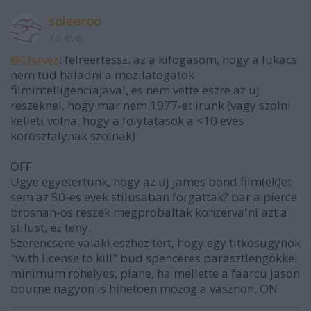
soleeroo
16 éve
@Chavez
: felreertessz. az a kifogasom, hogy a lukacs
nem tud haladni a mozilatogatok
filmintelligenciajaval, es nem vette eszre az uj
reszeknel, hogy mar nem 1977-et irunk (vagy szolni
kellett volna, hogy a folytatasok a <10 eves
korosztalynak szolnak)
OFF
Ugye egyetertunk, hogy az uj james bond film(ek)et
sem az 50-es evek stilusaban forgattak? bar a pierce
brosnan-os reszek megprobaltak konzervalni azt a
stilust, ez teny.
Szerencsere valaki eszhez tert, hogy egy titkosugynok
"with license to kill" bud spenceres parasztlengökkel
minimum rohelyes, plane, ha mellette a faarcu jason
bourne nagyon is hihetoen mozog a vasznon. ON