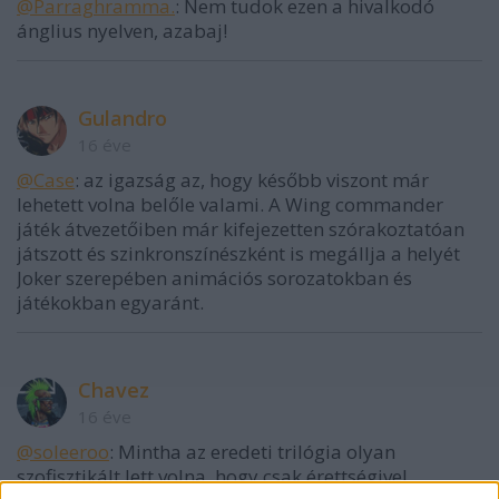
@Parraghramma.
: Nem tudok ezen a hivalkodó
ánglius nyelven, azabaj!
Gulandro
16 éve
@Case
: az igazság az, hogy később viszont már
lehetett volna belőle valami. A Wing commander
játék átvezetőiben már kifejezetten szórakoztatóan
játszott és szinkronszínészként is megállja a helyét
Joker szerepében animációs sorozatokban és
játékokban egyaránt.
Chavez
16 éve
@soleeroo
: Mintha az eredeti trilógia olyan
szofisztikált lett volna, hogy csak érettségivel