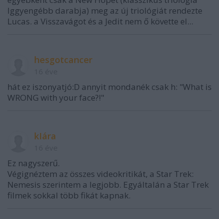
lggyengébb darabja) meg az új triológiát rendezte
Lucas. a Visszavágot és a Jedit nem ő követte el...
hesgotcancer
16 éve
hát ez iszonyatjó:D annyit mondanék csak h: "What is
WRONG with your face?!"
kIára
16 éve
Ez nagyszerű.
Végignéztem az összes videokritikát, a Star Trek:
Nemesis szerintem a legjobb. Egyáltalán a Star Trek
filmek sokkal több fikát kapnak.