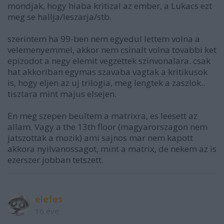
mondjak, hogy hiaba kritizal az ember, a Lukacs ezt
meg se hallja/leszarja/stb.
szerintem ha 99-ben nem egyedul lettem volna a
velemenyemmel, akkor nem csinalt volna tovabbi ket
epizodot a negy elemit vegzettek szinvonalara. csak
hat akkoriban egymas szavaba vagtak a kritikusok
is, hogy eljen az uj trilogia, meg lengtek a zaszlok..
tisztara mint majus elsejen.
En meg szepen beultem a matrixra, es leesett az
allam. Vagy a the 13th floor (magyarorszagon nem
jatszottak a mozik) ami sajnos mar nem kapott
akkora nyilvanossagot, mint a matrix, de nekem az is
ezerszer jobban tetszett.
elefes
16 éve