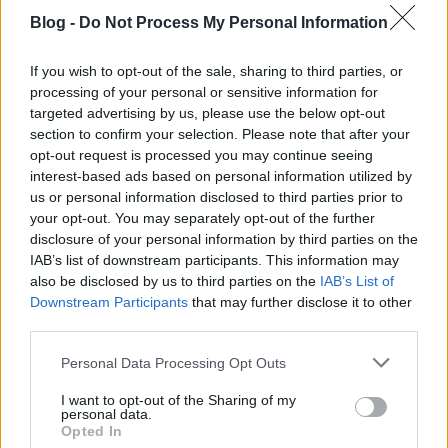
engedték be az embereket rá.
Blog -
Do Not Process My Personal Information
If you wish to opt-out of the sale, sharing to third parties, or
n0kedli
processing of your personal or sensitive information for
16 éve
targeted advertising by us, please use the below opt-out
@Kedves Szomszéd
: "CSINALJON JOBBAT, HA TUD!
section to confirm your selection. Please note that after your
FIKAZNI KONNYU!"
opt-out request is processed you may continue seeing
interest-based ads based on personal information utilized by
us or personal information disclosed to third parties prior to
XDDDDDDDDDDDDDDDDDDDDDDDDDDDDDDD
your opt-out. You may separately opt-out of the further
Egyébként meg csak akkor írj fikázó kommentet a
disclosure of your personal information by third parties on the
fickó videójára, ha te jobbat állítanál össze.
IAB’s list of downstream participants. This information may
also be disclosed by us to third parties on the
IAB’s List of
Downstream Participants
that may further disclose it to other
Linkovic Csumoszky
third parties.
16 éve
Please note that this website/app uses one or more Google
Personal Data Processing Opt Outs
A legjobb rész az, amikor megpróbálják leírni a régi
services and may gather and store information including but
és az új trilógia főbb karaktereit, nagyon tanulságos.
not limited to your visit or usage behaviour. You may click to
I want to opt-out of the Sharing of my
personal data.
grant or deny consent to Google and its third-party tags to
Opted In
use your data for below specified purposes in below Google