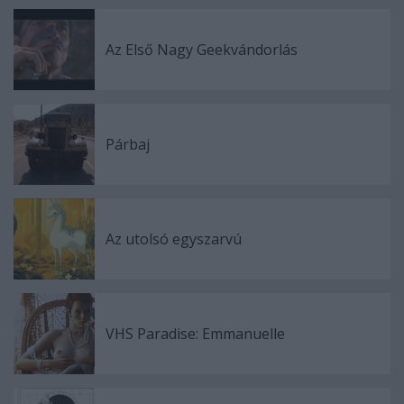
Az Első Nagy Geekvándorlás
Párbaj
Az utolsó egyszarvú
VHS Paradise: Emmanuelle