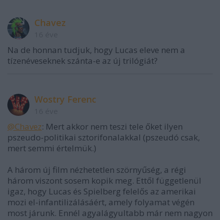
Chavez
16 éve
Na de honnan tudjuk, hogy Lucas eleve nem a
tízenéveseknek szánta-e az új trilógiát?
Wostry Ferenc
16 éve
@Chavez
: Mert akkor nem teszi tele őket ilyen
pszeudo-politikai sztorifonalakkal (pszeudó csak,
mert semmi értelmük.)
A három új film nézhetetlen szörnyűség, a régi
három viszont sosem kopik meg. Ettől függetlenül
igaz, hogy Lucas és Spielberg felelős az amerikai
mozi el-infantilizálásáért, amely folyamat végén
most járunk. Ennél agyalágyultabb már nem nagyon