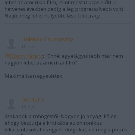
lehet az amerikai film, mint most (Lucas előtt, a
hetvenes években pedig a leg progresszívebb volt).
Na jó, még lehet hülyébb, lásd Idiocracy.
Linkovic Csumoszky
16 éve
@Wostry Ferenc
: "Ennél agyalágyultabb már nem
nagyon lehet az amerikai film"
Maximálisan egyetértek.
DecKarD
16 éve
Szakadok a röhögéstől! Nagyon jó anyag! Főleg,
ahogy beszúrja a kritikába az önironikus
kikacsintásokat és egyéb dolgokat, na meg a pincés