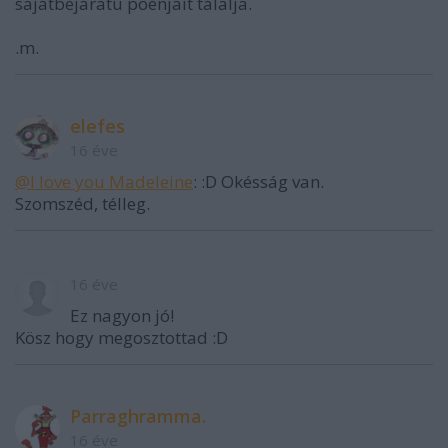
sajátbejáratú poénjait tálalja.
.m.
elefes
16 éve
@I love you Madeleine
: :D Okésság van.
Szomszéd, télleg.
16 éve
Ez nagyon jó!
Kösz hogy megosztottad :D
Parraghramma.
16 éve