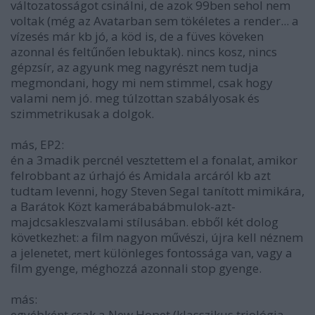
változatosságot csinálni, de azok 99ben sehol nem
voltak (még az Avatarban sem tökéletes a render... a
vízesés már kb jó, a köd is, de a füves köveken
azonnal és feltűnően lebuktak). nincs kosz, nincs
gépzsír, az agyunk meg nagyrészt nem tudja
megmondani, hogy mi nem stimmel, csak hogy
valami nem jó. meg túlzottan szabályosak és
szimmetrikusak a dolgok.
más, EP2:
én a 3madik percnél vesztettem el a fonalat, amikor
felrobbant az úrhajó és Amidala arcáról kb azt
tudtam levenni, hogy Steven Segal tanított mimikára,
a Barátok Közt kamerábabábmulok-azt-
majdcsakleszvalami stílusában. ebből két dolog
következhet: a film nagyon művészi, újra kell néznem
a jelenetet, mert különleges fontossága van, vagy a
film gyenge, méghozzá azonnali stop gyenge.
más:
egyébként csak a New Hopet (klasszikus triológia