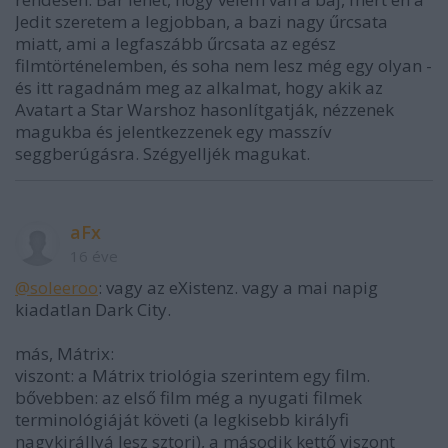
Jedit szeretem a legjobban, a bazi nagy űrcsata
miatt, ami a legfaszább űrcsata az egész
filmtörténelemben, és soha nem lesz még egy olyan -
és itt ragadnám meg az alkalmat, hogy akik az
Avatart a Star Warshoz hasonlítgatják, nézzenek
magukba és jelentkezzenek egy masszív
seggberúgásra. Szégyelljék magukat.
aFx
16 éve
@soleeroo
: vagy az eXistenz. vagy a mai napig
kiadatlan Dark City.
más, Mátrix:
viszont: a Mátrix triológia szerintem egy film.
bővebben: az első film még a nyugati filmek
terminológiáját követi (a legkisebb királyfi
nagykirállyá lesz sztori), a második kettő viszont