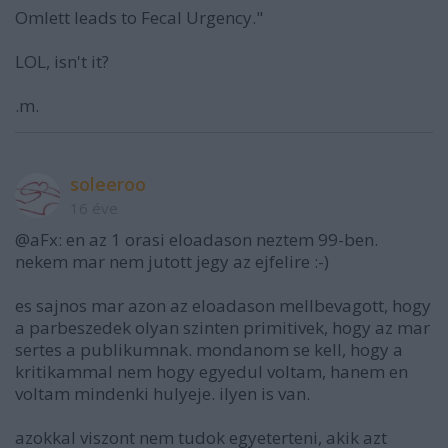
Omlett leads to Fecal Urgency."
LOL, isn't it?
.m.
soleeroo
16 éve
@aFx: en az 1 orasi eloadason neztem 99-ben.
nekem mar nem jutott jegy az ejfelire :-)
es sajnos mar azon az eloadason mellbevagott, hogy
a parbeszedek olyan szinten primitivek, hogy az mar
sertes a publikumnak. mondanom se kell, hogy a
kritikammal nem hogy egyedul voltam, hanem en
voltam mindenki hulyeje. ilyen is van.
azokkal viszont nem tudok egyeterteni, akik azt