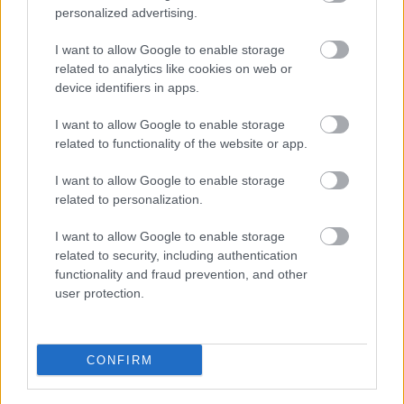
Bárki mondhassa, hogy ez a zőrűt mennyire nagyon
personalized advertising.
elfogult (A jedi visszatér kapcsán sem üt meg
kritikus hangot, asszem), de hogy Vaskó Pétertől
I want to allow Google to enable storage
függetlenül szinte betűre ugyanazt a levezetést
related to analytics like cookies on web or
device identifiers in apps.
prezentálja, az talán jelent valamit. (Nem linkelem a
cikket, mer a főnök...)
I want to allow Google to enable storage
related to functionality of the website or app.
.m.
I want to allow Google to enable storage
related to personalization.
elefes
I want to allow Google to enable storage
16 éve
related to security, including authentication
@Parraghramma.
: Ó, köszönöm.
functionality and fraud prevention, and other
user protection.
No, igen. Az új trilógiában annyi fölösleges
konspirálás van, hogy a második rész klóngyáras
suskusait asszem még ma sem értem. Biztos
CONFIRM
egyszerű lenne utánagondolni, de valahogy nem
vettem még rá magam, talán mert leszarom.