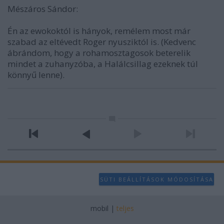
Mészáros Sándor:
Én az ewokoktól is hányok, remélem most már
szabad az eltévedt Roger nyusziktól is. (Kedvenc
ábrándom, hogy a rohamosztagosok beterelik
mindet a zuhanyzóba, a Halálcsillag ezeknek túl
könnyű lenne).
SÜTI BEÁLLÍTÁSOK MÓDOSÍTÁSA
mobil
|
teljes