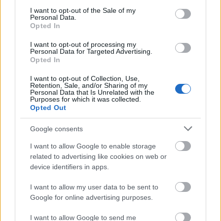
consent section.
I want to opt-out of the Sale of my
Parraghramma.
Personal Data.
Opted In
16 éve
@elefes
: a "bácsi" (kb ki van csukva, hogy ezt a profi
I want to opt-out of processing my
Personal Data for Targeted Advertising.
cuccot egy ingerült pszichopata össze tudná hozni...)
Opted In
hiányolja az ELSŐ trilógia koherens és konzekvens
történetvezetését, az egyértelműsített oppozíciót és a
I want to opt-out of Collection, Use,
karaktereket. (Nem a hihetőket, nem az élettel
Retention, Sale, and/or Sharing of my
Personal Data that Is Unrelated with the
telieket, hanem a karaktereket, úgy általában. Lásd
Purposes for which it was collected.
Linko mutatása, a fejem búbja fölött.) Míg a 4. és 5.
Opted Out
rész masszív és büszkén egyszerű fantasy-mese-
mítosz vázán a lézerpukk és a lucasi piacfíling csak
Google consents
divatteremtő konfekció volt, addig A baljós
I want to allow Google to enable storage
árnyakban a politikai teszetoszaság és a matiné-
related to advertising like cookies on web or
intrika csálé rugóira lett rágöncölve a pixel- és
device identifiers in apps.
majomparádé, ráadásul erre még a prequelek
szörnyű terhe, az okoskodó demitizálás is
I want to allow my user data to be sent to
rátehénkedik. A naiv űreposzból így lett diplomáciai
Google for online advertising purposes.
kulisszák mögött senyvedő, háborús ad-hoc-dráma.
I want to allow Google to send me