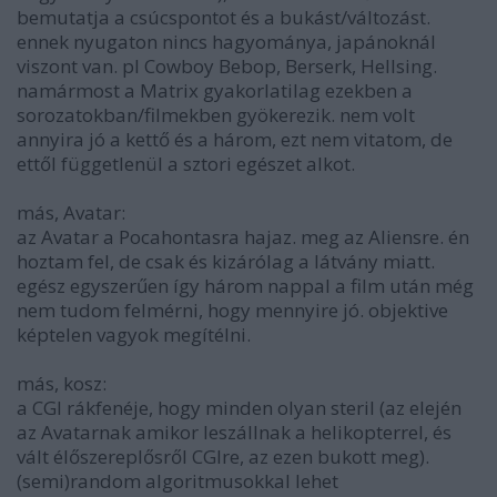
bemutatja a csúcspontot és a bukást/változást.
ennek nyugaton nincs hagyománya, japánoknál
viszont van. pl Cowboy Bebop, Berserk, Hellsing.
namármost a Matrix gyakorlatilag ezekben a
sorozatokban/filmekben gyökerezik. nem volt
annyira jó a kettő és a három, ezt nem vitatom, de
ettől függetlenül a sztori egészet alkot.
más, Avatar:
az Avatar a Pocahontasra hajaz. meg az Aliensre. én
hoztam fel, de csak és kizárólag a látvány miatt.
egész egyszerűen így három nappal a film után még
nem tudom felmérni, hogy mennyire jó. objektive
képtelen vagyok megítélni.
más, kosz:
a CGI rákfenéje, hogy minden olyan steril (az elején
az Avatarnak amikor leszállnak a helikopterrel, és
vált élőszereplősről CGIre, az ezen bukott meg).
(semi)random algoritmusokkal lehet