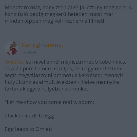
Mondtam már, hogy zseniális? Ja, ezt így még nem. A
konklúzió pedig megkerülhetetlen: most már
mindenképpen meg kell néznem a filmet!
Parraghramma.
16 éve
@elefes
: és mivel ennél méjnsztrímebb köbö nincs,
ez a 70 perc ha nem is teljes, de nagy mértékben
segít megválaszolni ominózus kérdésed: mennyit
hülyültünk az elmúlt években - illetve mennyire
tartanak egyre hülyébbnek minket.
"Let me show you some real wisdom:
Chicken leads to Egg.
Egg leads to Omlett.