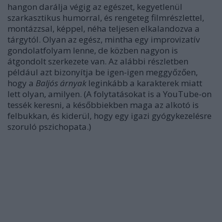
hangon darálja végig az egészet, kegyetlenül
szarkasztikus humorral, és rengeteg filmrészlettel,
montázzsal, képpel, néha teljesen elkalandozva a
tárgytól. Olyan az egész, mintha egy improvizatív
gondolatfolyam lenne, de közben nagyon is
átgondolt szerkezete van. Az alábbi részletben
például azt bizonyítja be igen-igen meggyőzően,
hogy a
Baljós árnyak
leginkább a karakterek miatt
lett olyan, amilyen. (A folytatásokat is a YouTube-on
tessék keresni, a későbbiekben maga az alkotó is
felbukkan, és kiderül, hogy egy igazi gyógykezelésre
szoruló pszichopata.)