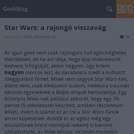
Geekblog
Star Wars: a rajongó visszavág
Beyonder
•
2009. december 20.
94
Az igazi geek nem csak rajongani tud egészségtelen
mértékben, de ha azt látja, hogy épp tönkreteszik
kedvenc trilógiáját, akkor nagyon, úgy értem:
nagyon
morcos lesz, és darabokra szedi a kultuszt
meggyalázó filmet. Mivel nem vagyok
Star Wars
-fan,
átélni nem, csak elképzelni tudom, mekkora traumát
okozott egyeseknek a
Baljós árnyak
bemutatója. Egy
bizonyos Mike-nak például akkorát, hogy egy 70
perces (!) videóesszét készített, amiben részletesen
kifejti, miért is számít ez az izé a
Star Wars
-fanok
arcon köpésének. Amitől ez az egész még egy
kívülállónak (mint mondjuk nekem) is baromi
szórakoztató, az Mike stílusa: viccesen monoton