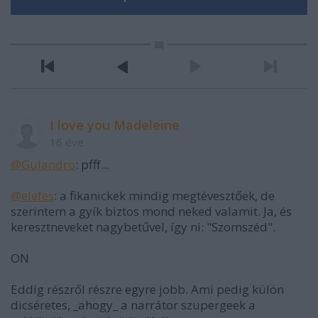
I love you Madeleine
16 éve
@Gulandro
: pfff...
@elefes
: a fikanickek mindig megtévesztőek, de
szerintem a gyík biztos mond neked valamit. Ja, és
keresztneveket nagybetűvel, így ni: "Szomszéd".
ON
Eddig részről részre egyre jobb. Ami pedig külön
dicséretes, _ahogy_ a narrátor szupergeek a