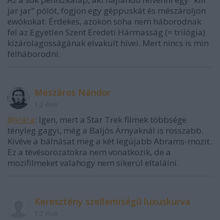
jar jar" pólót, fogjon egy géppuskát és mészároljon
ewókokat. Érdekes, azokon soha nem háborodnak
fel az Egyetlen Szent Eredeti Hármasság (= trilógia)
kizárolagosságának elvakult hívei. Mert nincs is min
felháborodni.
Mészáros Nándor
12 éve
@kIára
: Igen, mert a Star Trek filmek többsége
tényleg gagyi, még a Baljós Árnyaknál is rosszabb.
Kivéve a bálnásat meg a két legújabb Abrams-mozit.
Ez a tévésorozatokra nem vonatkozik, de a
mozifilmeket valahogy nem sikerül eltalálni.
Keresztény szellemiségű luxuskurva
12 éve