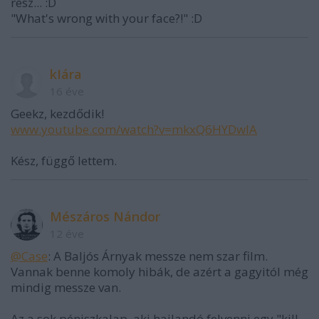
rész... :D
"What's wrong with your face?!" :D
kIára
16 éve
Geekz, kezdődik!
www.youtube.com/watch?v=mkxQ6HYDwIA
Kész, függő lettem.
Mészáros Nándor
12 éve
@Case
: A Baljós Árnyak messze nem szar film.
Vannak benne komoly hibák, de azért a gagyitól még
mindig messze van.
Az a sok péniszkalap, aki hajlandó felvenni egy "kill