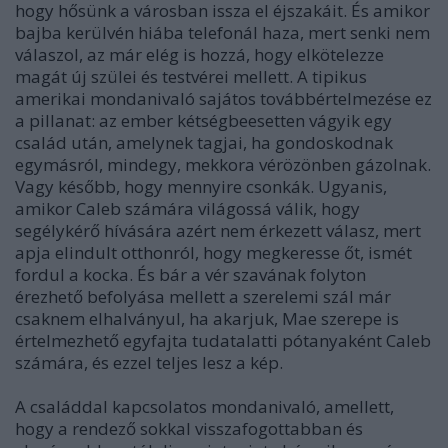
hogy hősünk a városban issza el éjszakáit. És amikor
bajba kerülvén hiába telefonál haza, mert senki nem
válaszol, az már elég is hozzá, hogy elkötelezze
magát új szülei és testvérei mellett. A tipikus
amerikai mondanivaló sajátos továbbértelmezése ez
a pillanat: az ember kétségbeesetten vágyik egy
család után, amelynek tagjai, ha gondoskodnak
egymásról, mindegy, mekkora vérözönben gázolnak.
Vagy később, hogy mennyire csonkák. Ugyanis,
amikor Caleb számára világossá válik, hogy
segélykérő hívására azért nem érkezett válasz, mert
apja elindult otthonról, hogy megkeresse őt, ismét
fordul a kocka. És bár a vér szavának folyton
érezhető befolyása mellett a szerelemi szál már
csaknem elhalványul, ha akarjuk, Mae szerepe is
értelmezhető egyfajta tudatalatti pótanyaként Caleb
számára, és ezzel teljes lesz a kép.
A családdal kapcsolatos mondanivaló, amellett,
hogy a rendező sokkal visszafogottabban és