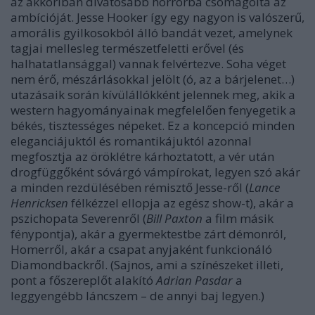
az akkoriban divatosabb horrorba csomagolta az
ambícióját. Jesse Hooker így egy nagyon is valószerű,
amorális gyilkosokból álló bandát vezet, amelynek
tagjai mellesleg természetfeletti erővel (és
halhatatlansággal) vannak felvértezve. Soha véget
nem érő, mészárlásokkal jelölt (ó, az a bárjelenet…)
utazásaik során kívülállókként jelennek meg, akik a
western hagyományainak megfelelően fenyegetik a
békés, tisztességes népeket. Ez a koncepció minden
eleganciájuktól és romantikájuktól azonnal
megfosztja az öröklétre kárhoztatott, a vér után
drogfüggőként sóvárgó vámpírokat, legyen szó akár
a minden rezdülésében rémisztő Jesse-ről (
Lance
Henricksen
félkézzel ellopja az egész show-t), akár a
pszichopata Severenről (
Bill Paxton
a film másik
fénypontja), akár a gyermektestbe zárt démonról,
Homerről, akár a csapat anyjaként funkcionáló
Diamondbackről. (Sajnos, ami a színészeket illeti,
pont a főszereplőt alakító
Adrian Pasdar
a
leggyengébb láncszem – de annyi baj legyen.)