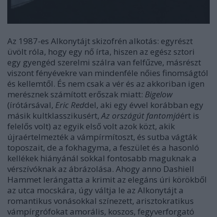
Az 1987-es Alkonytájt skizofrén alkotás: egyrészt
üvölt róla, hogy egy nő írta, hiszen az egész sztori
egy gyengéd szerelmi szálra van felfűzve, másrészt
viszont fényévekre van mindenféle nőies finomságtól
és kellemtől. És nem csak a vér és az akkoriban igen
merésznek számított erőszak miatt:
Bigelow
(írótársával,
Eric Red
del, aki egy évvel korábban egy
másik kultklasszikusért,
Az országút fantomjá
ért is
felelős volt) az egyik első volt azok közt, akik
újraértelmezték a vámpírmítoszt, és sutba vágták
toposzait, de a fokhagyma, a feszület és a hasonló
kellékek hiányánál sokkal fontosabb maguknak a
vérszívóknak az ábrázolása. Ahogy anno Dashiell
Hammet lerángatta a krimit az elegáns úri körökből
az utca mocskára, úgy váltja le az Alkonytájt a
romantikus vonásokkal színezett, arisztokratikus
vámpírgrófokat amorális, koszos, fegyverforgató