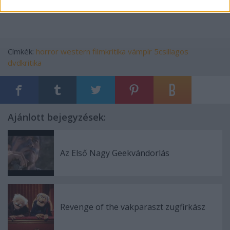
Címkék:
horror
western
filmkritika
vámpír
5csillagos
dvdkritika
Ajánlott bejegyzések:
Az Első Nagy Geekvándorlás
Revenge of the vakparaszt zugfirkász