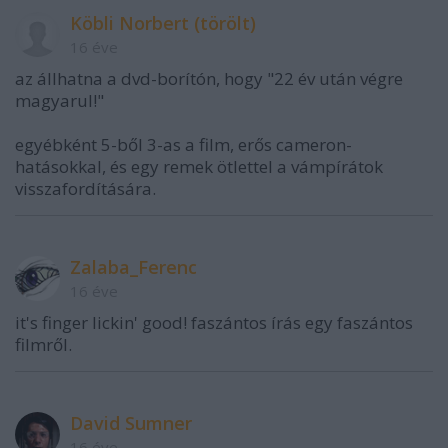
Köbli Norbert (törölt)
16 éve
az állhatna a dvd-borítón, hogy "22 év után végre
magyarul!"
egyébként 5-ből 3-as a film, erős cameron-
hatásokkal, és egy remek ötlettel a vámpírátok
visszafordítására.
Zalaba_Ferenc
16 éve
it's finger lickin' good! faszántos írás egy faszántos
filmről.
David Sumner
16 éve