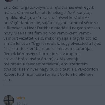
Eric Red forgatókönyviró a nyolcvanas évek egyik
mára számon se tartott tehetsége. Az Alkonytájt
lepukkantsága, akárcsak az 1 évvel korábbi Az
országút fantomjáé, sajátos egzotikummal vértezik
a filmeket, a Near Darkban ráadásul nagyon tetszett,
hogy Mae szinte film noir-os vamp-ként (vamp -
vámpir) vezettetik elő, mikor nyalja a fagylaltot (ez
simán lehet az "Úgy leszoplak, hogy elveszted a fejed
és a sztratoszférába repülsz." érzés metaforája).
Remek közönséges horror (ezt a vámpirok
csövesábrázolására értem) az Alkonytájt,
méltatlanul feledett remekmű, ami szerintem
továbbra sem nyer nagy publicitást, a DVD-boritón
Robert Pattinson-osra formált Colton fiú ellenére
sem.
wim
16 éve