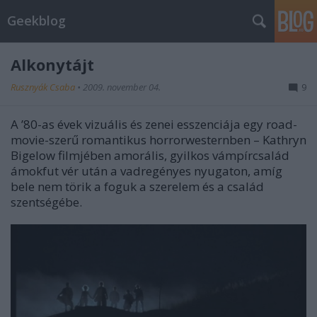
Geekblog
Alkonytájt
Rusznyák Csaba
•
2009. november 04.
9
A ’80-as évek vizuális és zenei esszenciája egy road-
movie-szerű romantikus horrorwesternben – Kathryn
Bigelow filmjében amorális, gyilkos vámpírcsalád
ámokfut vér után a vadregényes nyugaton, amíg
bele nem törik a foguk a szerelem és a család
szentségébe.