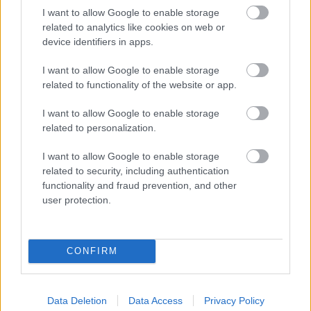
semmi szükség rá). Az audiókommentáron nincs
I want to allow Google to enable storage
related to analytics like cookies on web or
magyar felirat, a többi extrán van.
device identifiers in apps.
ÖSSZEGZÉS
I want to allow Google to enable storage
related to functionality of the website or app.
A film a ’80-as évek egyik legjobb horrorja, ehhez
nincs mit hozzátenni – a kiadvány pedig több mint
I want to allow Google to enable storage
tisztességes, és még csak nem is kerül sokba. Ehhez
related to personalization.
sincs mit hozzátenni.
I want to allow Google to enable storage
Kiadó: Corner Film
related to security, including authentication
Kép: 1,85:1 (16:9)
functionality and fraud prevention, and other
Hang: angol DTS, angol DD 5.1, magyar surround
user protection.
Felirat: magyar
Near Dark. Amerikai. 1987. Rendezte: Kathryn Bigelow.
CONFIRM
Írta: Kathryn Bigelow, Eric Red. Fényképezte: Adam
Greenberg. Zene: Tangerine Dream. Szereplők: Adrian
Pasdar, Jenny Wright, Lance Henriksen, Bill Paxton,
Data Deletion
Data Access
Privacy Policy
Joshua John Miller, Jenette Goldstein, Tim Thomerson