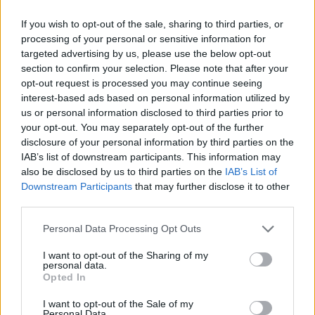
If you wish to opt-out of the sale, sharing to third parties, or
A KIADVÁNY
processing of your personal or sensitive information for
targeted advertising by us, please use the below opt-out
Túl azon, hogy a borító és a menü is gusztustalanul
section to confirm your selection. Please note that after your
nyálas (inkább passzol az Alkonyathoz, aminek a
opt-out request is processed you may continue seeing
címét pedig nagyon-nagyon nem akartam leírni
interest-based ads based on personal information utilized by
ebben a cikkben), nem lehet panaszunk a DVD-re. A
us or personal information disclosed to third parties prior to
kép szép, tiszta, éles, ami pedig a hangot illeti, az
your opt-out. You may separately opt-out of the further
5.1-es és DTS angol sávot mellett választhatunk
disclosure of your personal information by third parties on the
(surround) magyar szinkront is – persze jobb, ha
IAB’s list of downstream participants. This information may
nem tesszük, mert sem hangzásában, sem színészi
also be disclosed by us to third parties on the
IAB’s List of
teljesítményében nem mérhető az eredetihez.
Downstream Participants
that may further disclose it to other
third parties.
Please note that this website/app uses one or more Google
Personal Data Processing Opt Outs
services and may gather and store information including but
not limited to your visit or usage behaviour. You may click to
I want to opt-out of the Sharing of my
personal data.
grant or deny consent to Google and its third-party tags to
Opted In
use your data for below specified purposes in below Google
consent section.
I want to opt-out of the Sale of my
Personal Data.