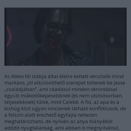
Az
Aliens
fél stábja által életre keltett vérszívók mind
markáns, jól elkülöníthető szerepet töltenek be Jesse
„családjában”, ami ráadásul minden vérontással
együtt működőképesebbnek (és nem utolsósorban,
teljesebbnek) tűnik, mint Calebé. A fiú, az apa és a
kishúg közt ugyan nincsenek látható konfliktusok, de
a felszín alatt érezhető egyfajta nehezen
meghatározható, de nyilván az anya hiányából
adódó nyugtalanság, ami abban is megnyilvánul,