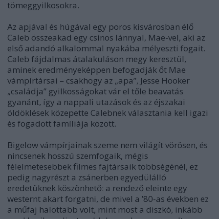
tömeggyilkosokra.
Az apjával és húgával egy poros kisvárosban élő
Caleb összeakad egy csinos lánnyal, Mae-vel, aki az
első adandó alkalommal nyakába mélyeszti fogait.
Caleb fájdalmas átalakuláson megy keresztül,
aminek eredményeképpen befogadják őt Mae
vámpírtársai – csakhogy az „apa”, Jesse Hooker
„családja” gyilkosságokat vár el tőle beavatás
gyanánt, így a nappali utazások és az éjszakai
öldöklések közepette Calebnek választania kell igazi
és fogadott famíliája között.
Bigelow vámpírjainak szeme nem világít vörösen, és
nincsenek hosszú szemfogaik, mégis
félelmetesebbek filmes fajtársaik többségénél, ez
pedig nagyrészt a zsánerben egyedülálló
eredetüknek köszönhető: a rendező eleinte egy
westernt akart forgatni, de mivel a ’80-as években ez
a műfaj halottabb volt, mint most a diszkó, inkább