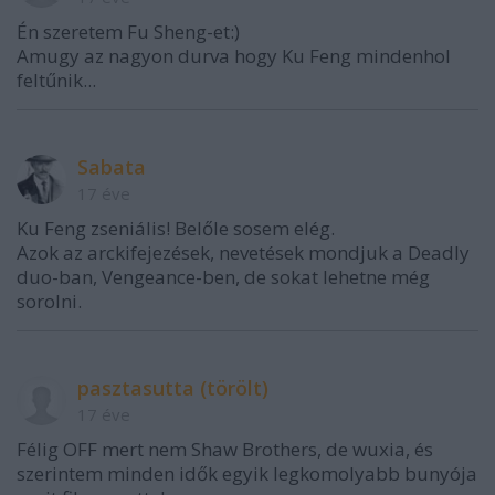
Én szeretem Fu Sheng-et:)
Amugy az nagyon durva hogy Ku Feng mindenhol
feltűnik...
Sabata
17 éve
Ku Feng zseniális! Belőle sosem elég.
Azok az arckifejezések, nevetések mondjuk a Deadly
duo-ban, Vengeance-ben, de sokat lehetne még
sorolni.
pasztasutta (törölt)
17 éve
Félig OFF mert nem Shaw Brothers, de wuxia, és
szerintem minden idők egyik legkomolyabb bunyója