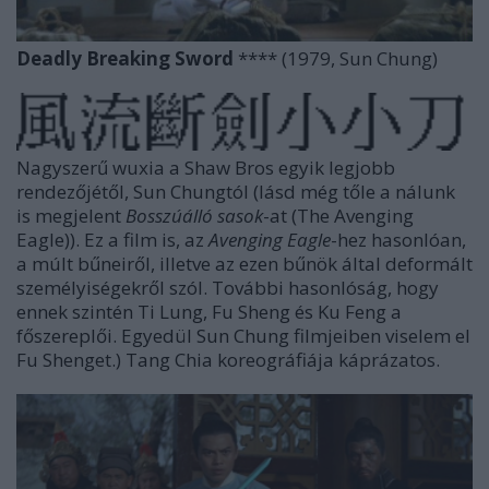
Deadly Breaking Sword
**** (1979, Sun Chung)
Nagyszerű wuxia a Shaw Bros egyik legjobb
rendezőjétől, Sun Chungtól (lásd még tőle a nálunk
is megjelent
Bosszúálló sasok
-at (The Avenging
Eagle)). Ez a film is, az
Avenging Eagle
-hez hasonlóan,
a múlt bűneiről, illetve az ezen bűnök által deformált
személyiségekről szól. További hasonlóság, hogy
ennek szintén Ti Lung, Fu Sheng és Ku Feng a
főszereplői. Egyedül Sun Chung filmjeiben viselem el
Fu Shenget.) Tang Chia koreográfiája káprázatos.