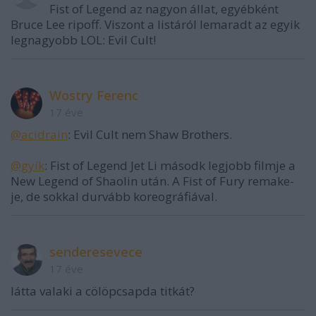
Fist of Legend az nagyon állat, egyébként
Bruce Lee ripoff. Viszont a listáról lemaradt az egyik
legnagyobb LOL: Evil Cult!
Wostry Ferenc
17 éve
@acidrain
: Evil Cult nem Shaw Brothers.
@gyík
: Fist of Legend Jet Li másodk legjobb filmje a
New Legend of Shaolin után. A Fist of Fury remake-
je, de sokkal durvább koreográfiával.
senderesevece
17 éve
látta valaki a cölöpcsapda titkát?