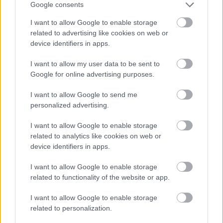
Gordon vetélytársát Yasuaki Kurata alakítja, róla
Google consents
Chavez kolléga minden bizonnyal szól majd a
I want to allow Google to enable storage
kommentekben néhány keresetlent.
related to advertising like cookies on web or
device identifiers in apps.
I want to allow my user data to be sent to
Google for online advertising purposes.
Címkék:
ázsiai
wuxia
kungfu
shaw brothers
filmkritika
kungfu
kedd
I want to allow Google to send me
personalized advertising.
I want to allow Google to enable storage
related to analytics like cookies on web or
Ajánlott bejegyzések:
device identifiers in apps.
I want to allow Google to enable storage
Geek.Squad.S02E02 - 21. Titanic
related to functionality of the website or app.
Nemzetközi Filmfesztivál
I want to allow Google to enable storage
related to personalization.