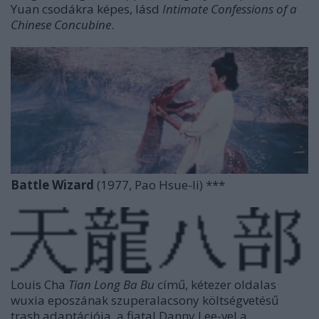
Yuan csodákra képes, lásd
Intimate Confessions of a
Chinese Concubine
.
Battle Wizard
(1977, Pao Hsue-li) ***
Louis Cha
Tian Long Ba Bu
című, kétezer oldalas
wuxia eposzának szuperalacsony költségvetésű
trash adaptációja, a fiatal Danny Lee-vel a