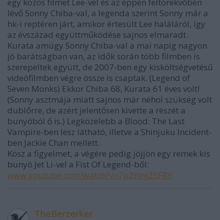
egy közös filmet Lee-vel és az éppen feltörekvőben
lévő Sonny Chiba-val, a legenda szerint Sonny már a
hk-i reptéren járt, amikor értesült Lee haláláról, így
az évszázad együttműködése sajnos elmaradt.
Kurata amúgy Sonny Chiba-val a mai napig nagyon
jó barátságban van, az idők során több filmben is
szerepeltek együtt, de 2007-ben egy kisköltségvetésű
videófilmben végre össze is csaptak. (Legend of
Seven Monks) Ekkor Chiba 68, Kurata 61 éves volt!
(Sonny asztmája miatt sajnos már néhol szükség volt
dublőrre, de azért jelentősen kivette a részét a
bunyóból ő is.) Legközelebb a Blood: The Last
Vampire-ben lesz látható, illetve a Shinjuku Incident-
ben Jackie Chan mellett.
Kösz a figyelmet, a végére pedig jöjjön egy remek kis
bunyó Jet Li-vel a Fist Of Legend-ből:
www.youtube.com/watch?v=7p2YmjZ6FRY
TheBerzerker