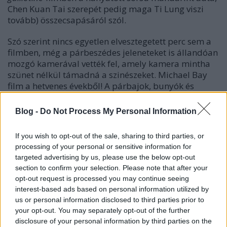
Chen Kuan Tai szerepét pedig maga Ti Lung viszi
tovább) összecsapásáról szól.
Szó szerint nincs egyetlen elvesztegetett perc sem a
filmben, még a párbeszédes jeleneteket is állandóan
mozgó kamerával vették fel, amely kamera mintha
szünet nélkül támadná a szinészeket. Michael Bay
film a hetvenes évekből! A párbajok, bunyók és
repülő guillotine-os mészárlások következtében
kipurcannak párszázan történetünk során -
Blog -
Do Not Process My Personal Information
lefejezések, csonkítások napestig -, a vér meg, mint
egy folyó zubog. Nagyon-nagyon intenzív, tomboló
If you wish to opt-out of the sale, sharing to third parties, or
film, fantasztikus fináléval. Hua Shan munkáiban a
processing of your personal or sensitive information for
tempó mindig brutális, itt nemkülönben. Sun Chung
targeted advertising by us, please use the below opt-out
mellett ő a kedvenc Shaw rendezőm.
section to confirm your selection. Please note that after your
opt-out request is processed you may continue seeing
interest-based ads based on personal information utilized by
us or personal information disclosed to third parties prior to
your opt-out. You may separately opt-out of the further
disclosure of your personal information by third parties on the