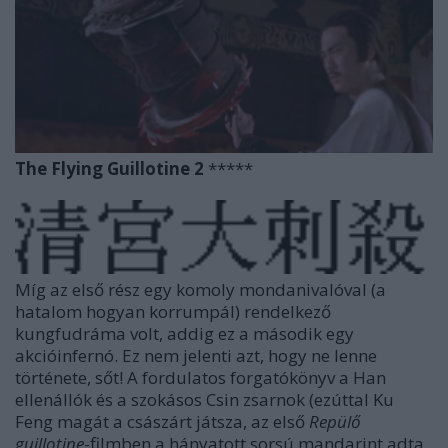
The Flying Guillotine 2
*****
Míg az első rész egy komoly mondanivalóval (a
hatalom hogyan korrumpál) rendelkező
kungfudráma volt, addig ez a második egy
akcióinfernó. Ez nem jelenti azt, hogy ne lenne
története, sőt! A fordulatos forgatókönyv a Han
ellenállók és a szokásos Csin zsarnok (ezúttal Ku
Feng magát a császárt játsza, az első
Repülő
guillotine
-filmben a hányatott sorsú mandarint adta,