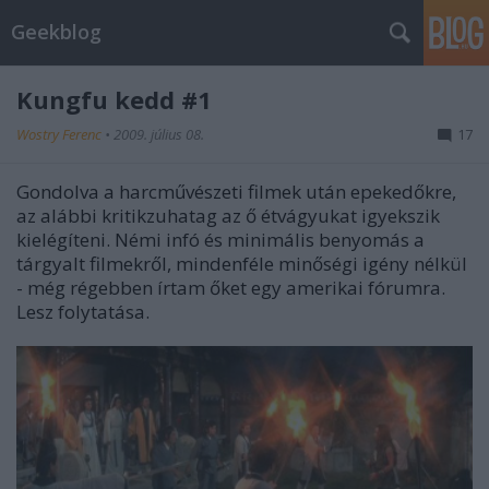
Geekblog
Kungfu kedd #1
Wostry Ferenc
•
2009. július 08.
17
Gondolva a harcművészeti filmek után epekedőkre,
az alábbi kritikzuhatag az ő étvágyukat igyekszik
kielégíteni. Némi infó és minimális benyomás a
tárgyalt filmekről, mindenféle minőségi igény nélkül
- még régebben írtam őket egy amerikai fórumra.
Lesz folytatása.