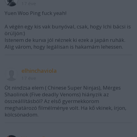
17 éve
Yuen Woo Ping fuck yeah!
A végén egy kis vak bunyóval, csak, hogy Ichi bácsi is
örüljön:)
Istenem de kurva jól néznek ki ezek a japán ruhák.
Alig várom, hogy legálisan is hakamám lehessen.
elhinchaviola
17 éve
Öt nindzsa elem ( Chinese Super Ninjas), Mérges
Shaolinok (Five deadly Venoms) hiányzik az
összeállításból? Az első gyermekkorom
meghatározó filmélménye volt. Ha kő vkinek, írjon,
kölcsönadom.