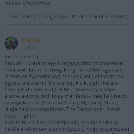
legyen is folytatása.
Chavez kollégát meg várjuk itt a kommentek között:)
Chavez
17 éve
Jövök! Futok! :)
Yasuaki Kurata az egyik legnagyobb harcművészeti
filmikon!!! Japán és hong-kongi filmekből egyaránt
ismert, és gyakorlatilag mindenkivel dolgozott már
együtt, aki számít. Ha szeretjük a kungfu/karate
filmeket, de nem is ugrik be a neve vagy a képe
elsőre, akkor is tuti, hogy már láttuk, még ha kisebb
szerepekben is. (Aces Go Places, My Lucky Stars,
Ninja halálos csapdában, The Executioner, Sister
Street Fighter)
Kurata Bruce Lee jóbarátja volt, és a Kis Sárkány
halála előtt éppen azon dolgozott, hogy összehozzon