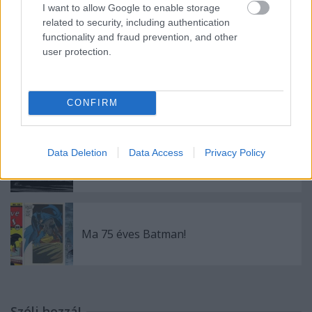
Geek Squad - 21. Titanic Nemzetközi
I want to allow Google to enable storage
Filmfesztivál
related to security, including authentication
functionality and fraud prevention, and other
user protection.
Amerika Kapitány: A tél katonája
CONFIRM
Data Deletion
Data Access
Privacy Policy
Nightmare
Ma 75 éves Batman!
Szólj hozzá!