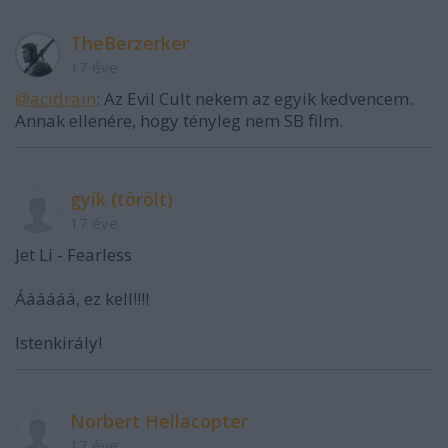
TheBerzerker
17 éve
@acidrain
: Az Evil Cult nekem az egyik kedvencem.
Annak ellenére, hogy tényleg nem SB film.
gyík (törölt)
17 éve
Jet Li - Fearless
Áááááá, ez kell!!!!
Istenkirály!
Norbert Hellacopter
17 éve