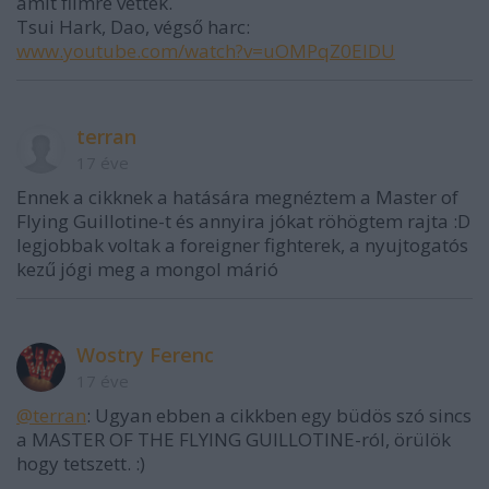
amit filmre vettek.
Tsui Hark, Dao, végső harc:
www.youtube.com/watch?v=uOMPqZ0EIDU
terran
17 éve
Ennek a cikknek a hatására megnéztem a Master of
Flying Guillotine-t és annyira jókat röhögtem rajta :D
legjobbak voltak a foreigner fighterek, a nyujtogatós
kezű jógi meg a mongol márió
Wostry Ferenc
17 éve
@terran
: Ugyan ebben a cikkben egy büdös szó sincs
a MASTER OF THE FLYING GUILLOTINE-ról, örülök
hogy tetszett. :)