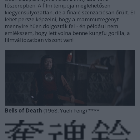
főszerepben. A film tempója meglehetősen
kiegyensúlyozatlan, de a finálé szenzációsan őrült. El
lehet persze képzelni, hogy a mammutregényt
mennyire hűen dolgozták fel - én például nem
emlékszem, hogy lett volna benne kungfu gorilla, a
filmváltozatban viszont van!
Bells of Death
(1968, Yueh Feng) ****