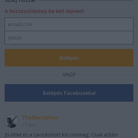
A hozzászóláshoz be kell lépned!
VAGY
TheBerzerker
17 éve
Jó ötlet ez a zanzásított kis csomag. Csak aztán