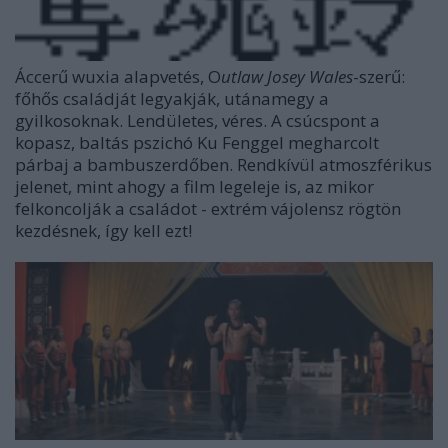
Áccerű wuxia alapvetés, O
utlaw Josey Wales
-szerű:
főhős családját legyakják, utánamegy a
gyilkosoknak. Lendületes, véres. A csúcspont a
kopasz, baltás pszichó Ku Fenggel megharcolt
párbaj a bambuszerdőben. Rendkívül atmoszférikus
jelenet, mint ahogy a film legeleje is, az mikor
felkoncolják a családot - extrém vájolensz rögtön
kezdésnek, így kell ezt!