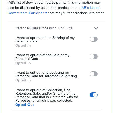
IAB’s list of downstream participants. This information may
also be disclosed by us to third parties on the
IAB’s List of
Downstream Participants
that may further disclose it to other
third parties.
HEROES OF THE EAST
(1979, Lau Kar Leung) ****
Please note that this website/app uses one or more Google
Personal Data Processing Opt Outs
services and may gather and store information including but
not limited to your visit or usage behaviour. You may click to
I want to opt-out of the Sharing of my
personal data.
grant or deny consent to Google and its third-party tags to
Opted In
use your data for below specified purposes in below Google
consent section.
I want to opt-out of the Sale of my
Personal Data.
A koreográfia gyönyörű (nem csoda: a rendező maga
Opted In
Lau Kar Leung), de én jobban szeretem, ha ennél
azért több a sztori. Bár kétségtelen, hogy maga az
I want to opt-out of processing my
Personal Data for Targeted Advertising.
alapvetés nagyszerű-játékos: Gordon Liu japán csajt
Opted In
vesz feleségül, és a házasságuk azon fut zátonyra,
hogy melyikük hazájának harcművészeti stílusai
I want to opt-out of Collection, Use,
hatásosabbak. A különböző küzdősportok egész sor
Retention, Sale, and/or Sharing of my
Personal Data that Is Unrelated with the
japán mestere ruccan át Kínába szétrúgni szegény
Purposes for which it was collected.
Gordon seggét, persze a nagyarcúaknak fogalmuk
Opted Out
sincs, kibe kötnek bele... Az asszony japán csábítóját,