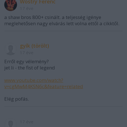
Wostry Ferenc
17 éve
a shaw bros 800+ csinált. a teljesség igénye
meglehetősen nagy elvárás lett volna ettől a cikktől.
gyík (törölt)
17 éve
Erről egy vélemény?
jet li - the fist of legend
www.youtube.com/watch?
v=cgMwM4KSN6c&feature=related
Elég pofás.
17 éve