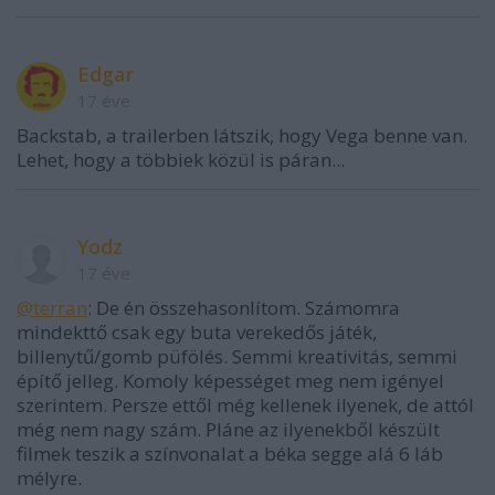
Edgar
17 éve
Backstab, a trailerben látszik, hogy Vega benne van.
Lehet, hogy a többiek közül is páran...
Yodz
17 éve
@terran
: De én összehasonlítom. Számomra
mindekttő csak egy buta verekedős játék,
billenytű/gomb püfölés. Semmi kreativitás, semmi
építő jelleg. Komoly képességet meg nem igényel
szerintem. Persze ettől még kellenek ilyenek, de attól
még nem nagy szám. Pláne az ilyenekből készült
filmek teszik a színvonalat a béka segge alá 6 láb
mélyre.