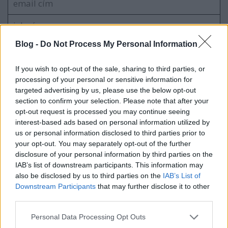
Blog -
Do Not Process My Personal Information
If you wish to opt-out of the sale, sharing to third parties, or
processing of your personal or sensitive information for
VAGY
targeted advertising by us, please use the below opt-out
section to confirm your selection. Please note that after your
opt-out request is processed you may continue seeing
interest-based ads based on personal information utilized by
us or personal information disclosed to third parties prior to
your opt-out. You may separately opt-out of the further
disclosure of your personal information by third parties on the
terran
IAB’s list of downstream participants. This information may
17 éve
also be disclosed by us to third parties on the
IAB’s List of
chun li= low forward, hit confirm, super!
Downstream Participants
that may further disclose it to other
third parties.
miért pont róla kellett film, inkább akumáról lett
Please note that this website/app uses one or more Google
Personal Data Processing Opt Outs
volna :)
services and may gather and store information including but