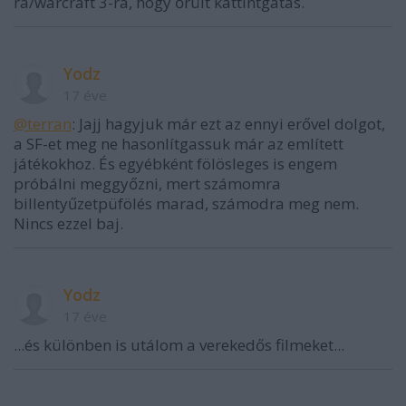
ra/warcraft 3-ra, hogy őrült kattintgatás.
Yodz
17 éve
@terran
: Jajj hagyjuk már ezt az ennyi erővel dolgot,
a SF-et meg ne hasonlítgassuk már az említett
játékokhoz. És egyébként fölösleges is engem
próbálni meggyőzni, mert számomra
billentyűzetpüfölés marad, számodra meg nem.
Nincs ezzel baj.
Yodz
17 éve
...és különben is utálom a verekedős filmeket...