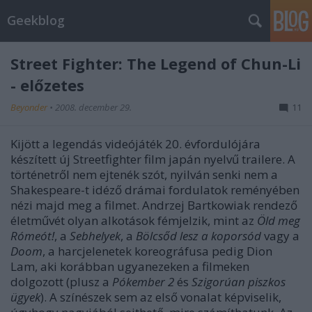
Geekblog
Street Fighter: The Legend of Chun-Li
- előzetes
Beyonder
•
2008. december 29.
11
Kijött a legendás videójáték 20. évfordulójára
készített új Streetfighter film japán nyelvű trailere. A
történetről nem ejtenék szót, nyilván senki nem a
Shakespeare-t idéző drámai fordulatok reményében
nézi majd meg a filmet. Andrzej Bartkowiak rendező
életművét olyan alkotások fémjelzik, mint az
Öld meg
Rómeót!
, a
Sebhelyek
, a
Bölcsőd lesz a koporsód
vagy a
Doom
, a harcjelenetek koreográfusa pedig Dion
Lam, aki korábban ugyanezeken a filmeken
dolgozott (plusz a
Pókember 2
és
Szigorúan piszkos
ügyek
). A színészek sem az első vonalat képviselik,