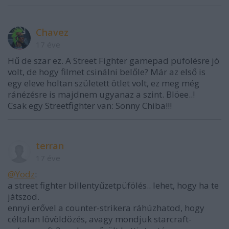
Chavez
17 éve
Hű de szar ez. A Street Fighter gamepad püfölésre jó
volt, de hogy filmet csinálni belőle? Már az első is
egy eleve holtan született ötlet volt, ez meg még
ránézésre is majdnem ugyanaz a szint. Blöee..!
Csak egy Streetfighter van: Sonny Chiba!!!
terran
17 éve
@Yodz
:
a street fighter billentyűzetpüfölés.. lehet, hogy ha te
játszod.
ennyi erővel a counter-strikera ráhúzhatod, hogy
céltalan lövöldözés, avagy mondjuk starcraft-