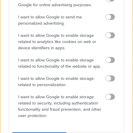
Google for online advertising purposes.
Yodz
I want to allow Google to send me
17 éve
personalized advertising.
Most komolyan 2008-ban kit érdekel már a Street
Fighter?? Én gyerekkoromban is jobban csíptem a
I want to allow Google to enable storage
Mortal Kombatot és abból is milyen kár volt filmet
related to analytics like cookies on web or
csinálni....a játékadaptációk 99%-a kuka...minek
device identifiers in apps.
akkor?
I want to allow Google to enable storage
A színésznő művészneve viszont tényleg menő. :D
related to functionality of the website or app.
I want to allow Google to enable storage
related to personalization.
terran
17 éve
I want to allow Google to enable storage
related to security, including authentication
@Yodz
:
functionality and fraud prevention, and other
igenis sokakat érdekel a street fighter 2008-ban,
user protection.
mindjárt le is írom, hogy miért.
A street fightert és a mortal kombatot kérlek ne