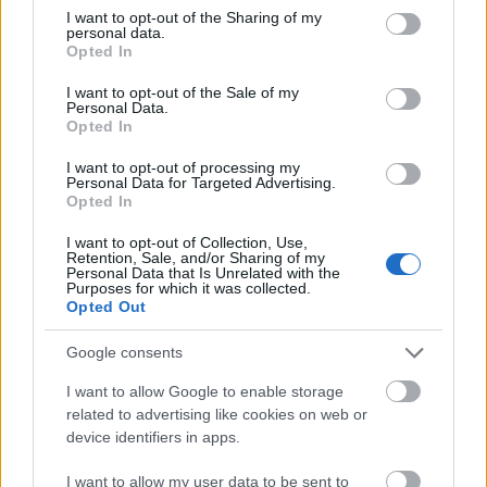
not limited to your visit or usage behaviour. You may click to
I want to opt-out of the Sharing of my
personal data.
grant or deny consent to Google and its third-party tags to
Opted In
rhynn
use your data for below specified purposes in below Google
consent section.
17 éve
I want to opt-out of the Sale of my
Personal Data.
Moon Bloodgood egyébként a Day Break és a
Opted In
Journeyman sztárja volt, kár, hogy minkettő nagyot
I want to opt-out of processing my
bukott, pedig remek sorozatok voltak!
Personal Data for Targeted Advertising.
Opted In
A főszereplő meg a Smallville-ben játszik :)
I want to opt-out of Collection, Use,
Retention, Sale, and/or Sharing of my
Personal Data that Is Unrelated with the
Purposes for which it was collected.
Blazzo (törölt)
Opted Out
17 éve
Google consents
Ez így elsőre, a trailer alapján egy kalap szarnak
tűnik...Ha Ryu, Ken meg a többi klasszikus karakter
I want to allow Google to enable storage
nem lesz benne, már kidobott pénz volt leforgatni a
related to advertising like cookies on web or
filmet.
device identifiers in apps.
I want to allow my user data to be sent to