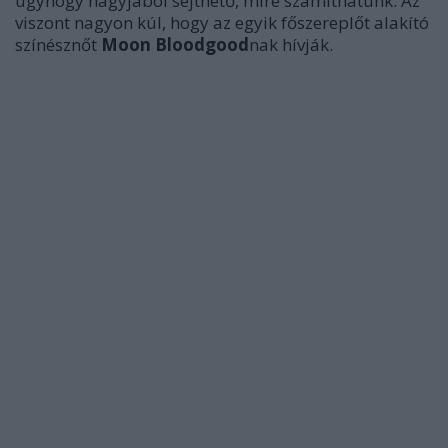
úgyhogy nagyjából sejthető, mire számíthatunk. Az
viszont nagyon kúl, hogy az egyik főszereplőt alakító
színésznőt
Moon Bloodgood
nak hívják.