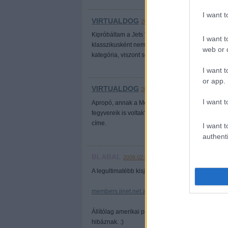
I want 
VIRTUALDOG
2008.02.06. 13:27:00
Kipróbáltam a Jets 'n' Gunst meg a Crimsonlande
I want t
klasszikusként nem hiszem, hogy írunk róla, max
web or d
kategória, viszont sokkal jobban bejött, tegnap 
I want t
or app.
VIRTUALDOG
2008.02.06. 13:28:20
I want t
Apropó, annak a Metal Slug-koppintás játéknak mi
fegyvereik is voltak? (Kedvencem a kétcsövű puská
címe.
I want t
authenti
BLABAL
2008.02.06. 14:16:26
A legultimatébb kisjáték már elkészült, figyuláljad:
members.iinet.net.au/~pontipak/redsquare.html
Állítólag amerikai pilóták fókuszálási képességéne
hibáznak. :)