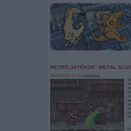
RETRÓ JÁTÉKOK: METAL SLU
2008.02.05. 07:00
virtualdog
Te
sh
el
ha
c
v
be
né
a
bi
De