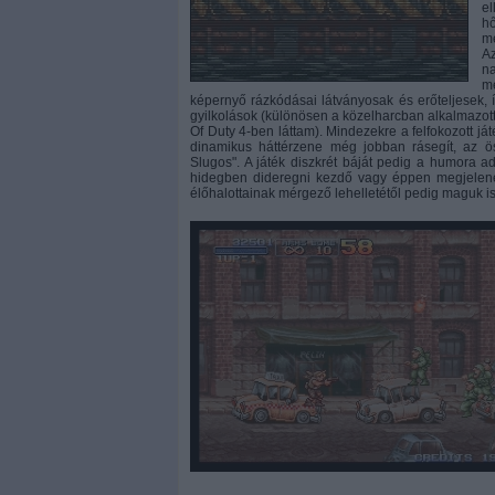
el
h
me
Az
na
m
képernyő rázkódásai látványosak és erőteljesek, 
gyilkolások (különösen a közelharcban alkalmazott
Of Duty 4-ben láttam). Mindezekre a felfokozott j
dinamikus háttérzene még jobban rásegít, az ö
Slugos". A játék diszkrét báját pedig a humora a
hidegben dideregni kezdő vagy éppen megjelenés
élőhalottainak mérgező lehelletétől pedig maguk i