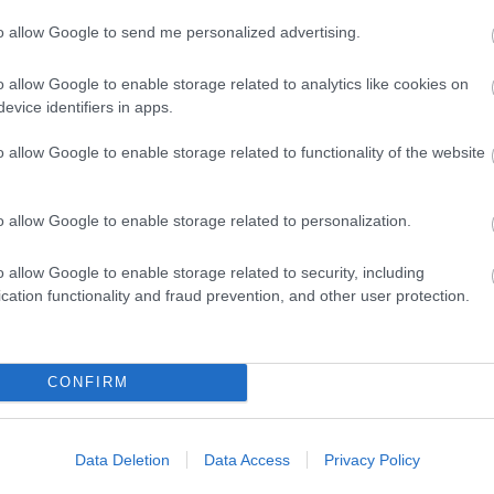
Válasz erre
to allow Google to send me personalized advertising.
t is, előbbi nem nagy szám (a témában vannak jobbak is), bár aranyos. Retró
o allow Google to enable storage related to analytics like cookies on
 egy "pihentető irodai agyatlankodás" válogatáscikkbe. A Crimsonland ugyanez a
evice identifiers in apps.
egy csomót nyúztam. :D
o allow Google to enable storage related to functionality of the website
Válasz erre
o allow Google to enable storage related to personalization.
 volt a címe, amiben vadnyugati figurákkal lehetett menni, akinek másfajta
s fazon volt a négyből.) Azt is rengeteget toltam pedig anno... de nem rémlik a
o allow Google to enable storage related to security, including
cation functionality and fraud prevention, and other user protection.
Válasz erre
CONFIRM
Data Deletion
Data Access
Privacy Policy
k finomítására fejlesztették, úgy olvastam, ők elvannak vele pár percig, mielőtt