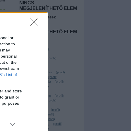
uljon
NINCS
MEGJELENÍTHETŐ ELEM
A legújabb előzetesek
t
NINCS
MEGJELENÍTHETŐ ELEM
sonal or
Szerzők
ection to
Beyonder
(
profil
)
ou may
Freevo
(
profil
)
 personal
Wostry Ferenc
(
profil
)
out of the
ringsider
(
profil
)
Chavez
(
profil
)
 downstream
Linkovic Csumoszky
(
profil
)
B’s List of
Parraghramma.
(
profil
)
Köbli Norbert (törölt)
(
profil
)
virtualdog
(
profil
)
er and store
Santito
(
profil
)
kerekgyarto yvonne
(
profil
)
to grant or
VilosCohaagen
(
profil
)
ed purposes
.YEZy.
(
profil
)
Rusznyák Csaba
(
profil
)
Lehota Árpád
(
profil
)
TheBerzerker
(
profil
)
Forgács W. András
(
profil
)
Geekblog
(
profil
)