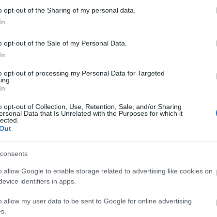
en jóságok is. De ha már shoot 'em up és Pc, akkor ajánlom figyelmetekbe a Jets 'n
o opt-out of the Sharing of my personal data.
In
Válasz erre
o opt-out of the Sale of my Personal Data.
In
encem egyébként a Cadillacs and Dinosaurs, így néz ki:
to opt-out of processing my Personal Data for Targeted
ing.
In
Válasz erre
o opt-out of Collection, Use, Retention, Sale, and/or Sharing
06. 10:22:46
ersonal Data that Is Unrelated with the Purposes for which it
lected.
k egy 100kbyte alatti sávszélességen! :(
Out
consents
Válasz erre
o allow Google to enable storage related to advertising like cookies on
12:55:28
evice identifiers in apps.
teni, ami sokakban felkeltette a nosztalgia érzetét... :)
o allow my user data to be sent to Google for online advertising
 is a közeljövőben... teljesen véletlenül gyűjteményem részét képezi... :)
s.