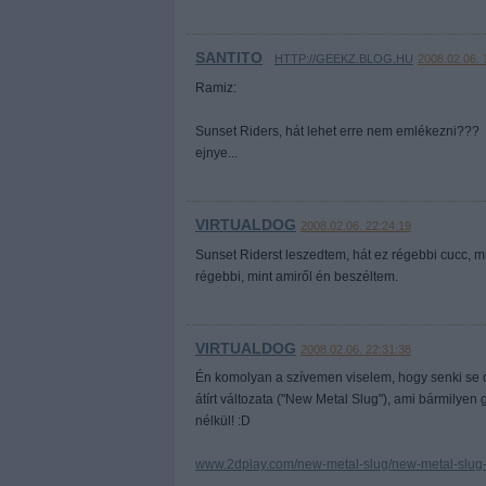
SANTITO
·
HTTP://GEEKZ.BLOG.HU
2008.02.06. 
Ramiz:
Sunset Riders, hát lehet erre nem emlékezni???
ejnye...
VIRTUALDOG
2008.02.06. 22:24:19
Sunset Riderst leszedtem, hát ez régebbi cucc, mi
régebbi, mint amiről én beszéltem.
VIRTUALDOG
2008.02.06. 22:31:38
Én komolyan a szívemen viselem, hogy senki se do
átírt változata ("New Metal Slug"), ami bármilyen
nélkül! :D
www.2dplay.com/new-metal-slug/new-metal-slug-