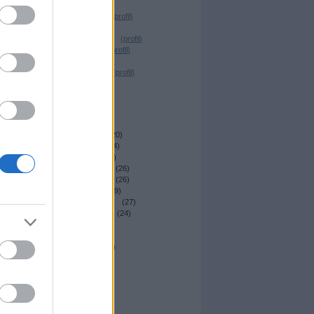
'
Desrix
(
profil
)
Magócs Dávid
(
profil
)
Elmeboy
(
profil
)
_Nagy Krisztián_
(
profil
)
Dr. Sick Fuck
(
profil
)
T. Reiker
(
profil
)
Nemes András
(
profil
)
irkafirk
(
profil
)
Archívum
2014 április
(
22
)
2014 március
(
20
)
2014 február
(
24
)
2014 január
(
23
)
2013 december
(
26
)
2013 november
(
26
)
2013 október
(
29
)
2013 szeptember
(
27
)
2013 augusztus
(
24
)
2013 július
(
29
)
2013 június
(
27
)
2013 május
(
34
)
Tovább
...
Egyéb