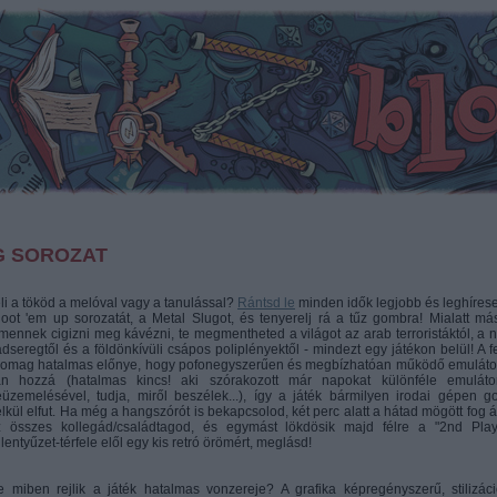
G SOROZAT
li a tököd a melóval vagy a tanulással?
Rántsd le
minden idők legjobb és leghíres
oot 'em up sorozatát, a Metal Slugot, és tenyerelj rá a tűz gombra! Mialatt má
mennek cigizni meg kávézni, te megmentheted a világot az arab terroristáktól, a n
dseregtől és a földönkívüli csápos poliplényektől - mindezt egy játékon belül! A fe
somag hatalmas előnye, hogy pofonegyszerűen és megbízhatóan működő emulátor
an hozzá (hatalmas kincs! aki szórakozott már napokat különféle emuláto
üzemelésével, tudja, miről beszélek...), így a játék bármilyen irodai gépen g
lkül elfut. Ha még a hangszórót is bekapcsolod, két perc alatt a hátad mögött fog ál
z összes kollegád/családtagod, és egymást lökdösik majd félre a "2nd Play
llentyűzet-térfele elől egy kis retró örömért, meglásd!
 miben rejlik a játék hatalmas vonzereje? A grafika képregényszerű, stilizáci