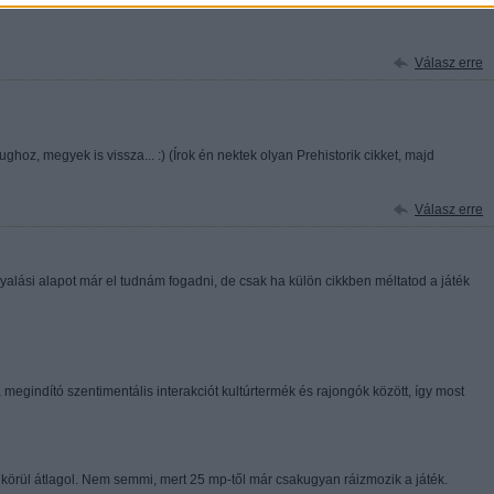
Válasz erre
ghoz, megyek is vissza... :) (Írok én nektek olyan Prehistorik cikket, majd
Válasz erre
gyalási alapot már el tudnám fogadni, de csak ha külön cikkben méltatod a játék
megindító szentimentális interakciót kultúrtermék és rajongók között, így most
körül átlagol. Nem semmi, mert 25 mp-től már csakugyan ráizmozik a játék.