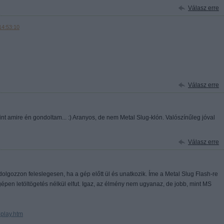
Válasz erre
14:53:10
Válasz erre
nt amire én gondoltam... :) Aranyos, de nem Metal Slug-klón. Valószínűleg jóval
Válasz erre
lgozzon feleslegesen, ha a gép előtt ül és unatkozik. Íme a Metal Slug Flash-re
 gépen letöltögetés nélkül elfut. Igaz, az élmény nem ugyanaz, de jobb, mint MS
play.htm