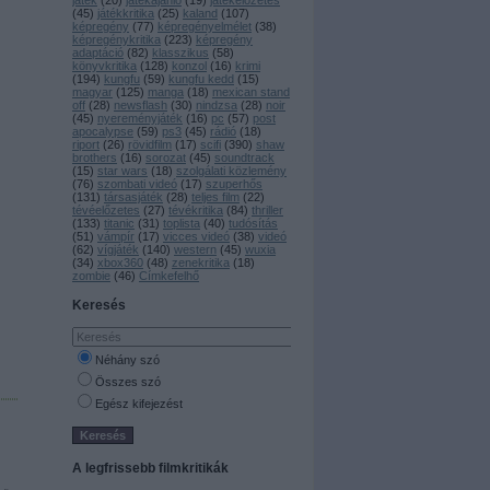
játék
(
20
)
játékajánló
(
19
)
játékelőzetes
(
45
)
játékkritika
(
25
)
kaland
(
107
)
képregény
(
77
)
képregényelmélet
(
38
)
képregénykritika
(
223
)
képregény
adaptáció
(
82
)
klasszikus
(
58
)
könyvkritika
(
128
)
konzol
(
16
)
krimi
(
194
)
kungfu
(
59
)
kungfu kedd
(
15
)
magyar
(
125
)
manga
(
18
)
mexican stand
off
(
28
)
newsflash
(
30
)
nindzsa
(
28
)
noir
(
45
)
nyereményjáték
(
16
)
pc
(
57
)
post
apocalypse
(
59
)
ps3
(
45
)
rádió
(
18
)
riport
(
26
)
rövidfilm
(
17
)
scifi
(
390
)
shaw
brothers
(
16
)
sorozat
(
45
)
soundtrack
(
15
)
star wars
(
18
)
szolgálati közlemény
(
76
)
szombati videó
(
17
)
szuperhős
(
131
)
társasjáték
(
28
)
teljes film
(
22
)
tévéelőzetes
(
27
)
tévékritika
(
84
)
thriller
(
133
)
titanic
(
31
)
toplista
(
40
)
tudósítás
(
51
)
vámpír
(
17
)
vicces videó
(
38
)
videó
(
62
)
vígjáték
(
140
)
western
(
45
)
wuxia
(
34
)
xbox360
(
48
)
zenekritika
(
18
)
zombie
(
46
)
Címkefelhő
Keresés
Néhány szó
Összes szó
Egész kifejezést
A legfrissebb filmkritikák