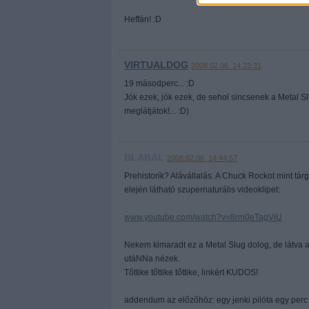
Heffán! :D
VIRTUALDOG
2008.02.06. 14:23:31
19 másodperc... :D
Jók ezek, jók ezek, de sehol sincsenek a Metal Slu
meglátjátok!... :D)
BLABAL
2008.02.06. 14:44:57
Prehistorik? Alávállalás. A Chuck Rockot mint tár
elején látható szupernaturális videoklipet:
www.youtube.com/watch?v=8rm0eTagViU
Nekem kimaradt ez a Metal Slug dolog, de látva a 
utáNNa nézek.
Tőttike tőttike tőttike, linkért KUDOS!
addendum az előzőhöz: egy jenki pilóta egy perc 