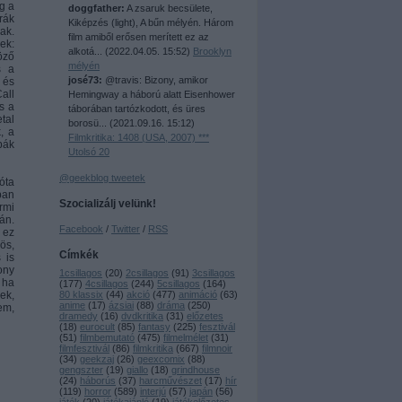
g a
doggfather:
A zsaruk becsülete,
rák
Kiképzés (light), A bűn mélyén. Három
ak.
film amiből erősen merített ez az
ek:
alkotá...
(
2022.04.05. 15:52
)
Brooklyn
öző
mélyén
s a
josé73:
@travis: Bizony, amikor
 és
all
Hemingway a háború alatt Eisenhower
s a
táborában tartózkodott, és üres
tal
borosü...
(
2021.09.16. 15:12
)
, a
Filmkritika: 1408 (USA, 2007) ***
bák
Utolsó 20
@geekblog tweetek
óta
ban
Szocializálj velünk!
rmi
án.
Facebook
/
Twitter
/
RSS
 ez
ös,
Címkék
 is
ony
1csillagos
(
20
)
2csillagos
(
91
)
3csillagos
 ha
(
177
)
4csillagos
(
244
)
5csillagos
(
164
)
ek,
80 klassix
(
44
)
akció
(
477
)
animáció
(
63
)
anime
(
17
)
ázsiai
(
88
)
dráma
(
250
)
em,
dramedy
(
16
)
dvdkritika
(
31
)
előzetes
(
18
)
eurocult
(
85
)
fantasy
(
225
)
fesztivál
(
51
)
filmbemutató
(
475
)
filmelmélet
(
31
)
filmfesztivál
(
86
)
filmkritika
(
667
)
filmnoir
(
34
)
geekzaj
(
26
)
geexcomix
(
88
)
gengszter
(
19
)
giallo
(
18
)
grindhouse
(
24
)
háborús
(
37
)
harcművészet
(
17
)
hír
(
119
)
horror
(
589
)
interjú
(
57
)
japán
(
56
)