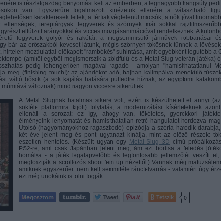
lenére is részletgazdag benyomást kelt az emberben, a legnagyobb hangsúly pedi
ősökön van. Egyszerűre fogalmazott kinézetük ellenére a választható figu
glehetősen karakteresek lettek, a férfiak végtelenül macsók, a nők jóval finomabb
 ellenségek, tereptárgyak, fegyverek és szörnyek már sokkal rajzfilmszerűbb
gyrészt eltúlzott arányokkal és vicces mozgásanimációval rendelkeznek. A különb
éretű fegyverek golyói és rakétái, a megsemmisülő járművek robbanásai é
így bár az erőszakból keveset látunk, mégis szörnyen tökösnek tűnnek a lövések
, hirtelen mozdulattal előkapott "rambókés" suhintása, amit egyébként legutóbb a C
átéktempó (amiről egyből megismerszik a zöldfülű és a Metal Slug-veterán játéka) é
sszhatás pedig lehengerlően magával ragadó - amolyan "hamisíthatatlanul Me
dja meg (finishing touch!): az ajándékot adó, bajban kalimpálva menekülő túszok
t váltó hősök (a sok kajálás hatására püffedtre híznak, az egyiptomi katakom
s múmiává változnak) mind nagyon viccesre sikerültek.
A Metal Slugnak hatalmas sikere volt, ezért is készülhetett el annyi (az
sokféle platformra kijött) folytatás, a modernizálási kísérleteknek azon
ellenáll a sorozat: ez így, ahogy van, tökéletes, gyerekkori játékte
élményeink lenyomatát és hamisíthatatlan retró hangulatot hordozva mag
Utolsó (hagyományokhoz ragaszkodó) epizódja a széria hatodik darabja,
két éve jelent meg és pont ugyanazt kínálja, mint az előző részek: tök
eszetlen hentelés. (Készült ugyan egy
Metal Slug 3D
című próbálkozás
PS2-re, ami csak Japánban jelent meg, ám ezt borítsa a feledés jóték
homálya - a játék legalapvetőbb és legfontosabb jellemzőjét veszíti el,
megfosztják a scrollozós shoot 'em up nézettől.) Vannak még matuzsálem
amiknek egyszerűen nem kell semmiféle ráncfelvarrás - valamiért úgy érz
ezt még unokáink is tolni fogják.
Tetszik
0