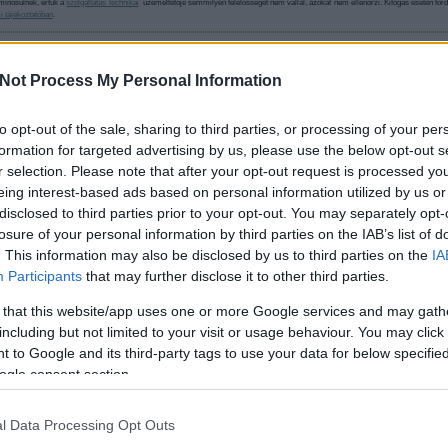
minősülnek, értük a
szolgáltatás technikai
üzemeltetője semmilyen felelősséget nem vállal, azokat nem ellenőrzi. Kifogás esetén ford
i tájékoztatóban
.
08:49:36
Not Process My Personal Information
ogy, a játék 10. születésnapjára, mely magában foglalja az összes eddig megjelen
n egy halom megnyitható extrával, mint például különféle artwork-ök, wallpaper-ek,
to opt-out of the sale, sharing to third parties, or processing of your per
formation for targeted advertising by us, please use the below opt-out s
 átcsap rajtad a nosztalgiahullám...
r selection. Please note that after your opt-out request is processed y
eing interest-based ads based on personal information utilized by us or
etesebb az élmény...
disclosed to third parties prior to your opt-out. You may separately opt-
Válasz erre
losure of your personal information by third parties on the IAB’s list of
. This information may also be disclosed by us to third parties on the
IA
Participants
that may further disclose it to other third parties.
 that this website/app uses one or more Google services and may gath
including but not limited to your visit or usage behaviour. You may click 
orrektre sikerült, csak kár, hogy nem lehet adagolni a kreditet.
 to Google and its third-party tags to use your data for below specifi
ogle consent section.
Válasz erre
l Data Processing Opt Outs