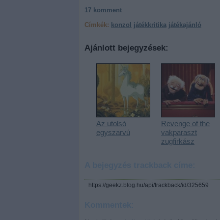
17
komment
Címkék:
konzol
játékkritika
játékajánló
Ajánlott bejegyzések:
Az utolsó
Revenge of the
egyszarvú
vakparaszt
zugfirkász
A bejegyzés trackback címe:
https://geekz.blog.hu/api/trackback/id/325659
Kommentek: