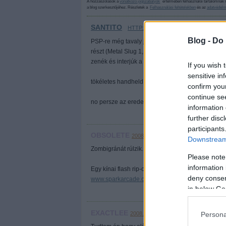
A hozzászólások a
vonatkozó jogszabályok
értelmében felhasználói tartalomnak 
a blog szerkesztőjéhez. Részletek a
Felhasználási feltételekben
és az
adatvédelm
SANTITO
·
HTTP://GEEKZ.BLOG.HU
2008.02.05. 
Blog -
Do 
PSP-re még tavaly jelent meg a Metal Slug Anthol
részt (Metal Slug 1, 2, 3, X,4, 5, 6), meg tele va
zenék és interjúk a készítőkkel...
If you wish 
sensitive in
tökéletes handheld játék, egyszerű, de nagyszerű,
confirm you
continue se
no persze az eredeti játéktermi gépen a legtökél
information 
further disc
participants
OBSOLETE
2008.02.05. 12:18:40
Downstream 
Zombigránát rúlzik.
Please note
information 
Egy kínai flash rip-off is készült egyébként, elég k
deny consent
www.sparkarcade.com/swf/ca34fe7e.swf
in below Go
EXACTLEE
2008.02.05. 17:20:19
Persona