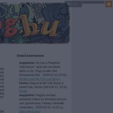
Utolsó kommentek
doggfather:
Ha van a Pengének
"előzménye", olyan film ami ihlette
ebb
akkor ez az. Hogy ezután Joel
sok
Schumacher Bat...
(
2024.07.10. 07:02
)
áci
Az elveszett fiúk (The Lost Boys)
nti
 is
Kerma:
Nagyon jó film volt! Kössz a
rok
cikket! Üdv, Kerma
(
2023.06.12. 10:31
)
ond
Párbaj
lni
doggfather:
Nagyon európai
er"
animációs stílusú és történetű messze
nem gyerekmese. Fantasy minimális
varázslatta...
(
2023.02.16. 11:22
)
Az
ója
utolsó egyszarvú