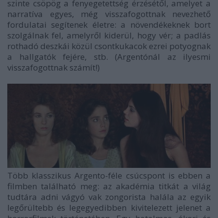
szinte csöpög a fenyegetettség érzésétől, amelyet a
narratíva egyes, még visszafogottnak nevezhető
fordulatai segítenek életre: a növendékeknek bort
szolgálnak fel, amelyről kiderül, hogy vér; a padlás
rothadó deszkái közül csontkukacok ezrei potyognak
a hallgatók fejére, stb. (Argentónál az ilyesmi
visszafogottnak számít!)
Több klasszikus Argento-féle csúcspont is ebben a
filmben található meg: az akadémia titkát a világ
tudtára adni vágyó vak zongorista halála az egyik
legőrültebb és legegyedibben kivitelezett jelenet a