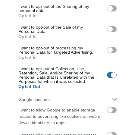
services and may gather and store information including but
clay
not limited to your visit or usage behaviour. You may click to
I want to opt-out of the Sharing of my
18 éve
personal data.
grant or deny consent to Google and its third-party tags to
Opted In
use your data for below specified purposes in below Google
Nemrég megvettem a Traumát dvd-n, de még nem
consent section.
néztem meg. Arról mi a véleményetek?
I want to opt-out of the Sale of my
Personal Data.
Opted In
I want to opt-out of processing my
Beyonder
Personal Data for Targeted Advertising.
18 éve
Opted In
Én is Profondo Rosso párti vagyok, de ez is ott van a
I want to opt-out of Collection, Use,
nyomában.
Retention, Sale, and/or Sharing of my
Personal Data that Is Unrelated with the
Purposes for which it was collected.
Opted Out
Wostry Ferenc
Google consents
18 éve
I want to allow Google to enable storage
Trauma nagyon gyenge, Fantasma dell'opera pedig
related to advertising like cookies on web or
Argento legrosszabb filmje.
device identifiers in apps.