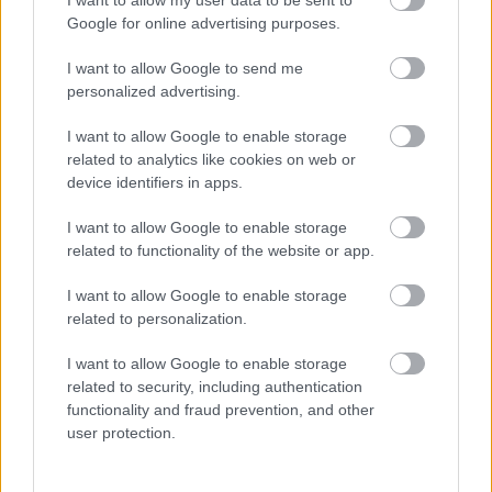
I want to allow my user data to be sent to
Google for online advertising purposes.
ebolacola
18 éve
I want to allow Google to send me
personalized advertising.
itt is a Profondo Rosso a nyerő, a Suspiria szintén
közel áll a szívemhez. az Inferno első felét imádom, a
I want to allow Google to enable storage
végére valahogy elvesztettem az érdeklődést, bár
related to analytics like cookies on web or
van pár tökéletes jelenet ott is. a Harmadikkal
device identifiers in apps.
bajban vagyok. sokszor megcsillan, de
összességében nem oké nálam, feszültség zéró.
I want to allow Google to enable storage
kíváncsian várom WF kritikáját róla, hátha új
related to functionality of the website or app.
megvilágításba helyezi a filmet.
I want to allow Google to enable storage
related to personalization.
spy
I want to allow Google to enable storage
18 éve
related to security, including authentication
Nálam a phenomena legnagyobb kedvenc,még
functionality and fraud prevention, and other
akkor is ha vannak benne hibák.
user protection.