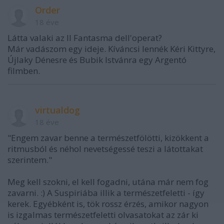
Order
18 éve
Látta valaki az Il Fantasma dell'operat?
Már vadászom egy ideje. Kíváncsi lennék Kéri Kittyre,
Újlaky Dénesre és Bubik Istvánra egy Argentó
filmben.
virtualdog
18 éve
"Engem zavar benne a természetfölötti, kizökkent a
ritmusból és néhol nevetségessé teszi a látottakat
szerintem."
Meg kell szokni, el kell fogadni, utána már nem fog
zavarni. :) A Suspiriába illik a természetfeletti - így
kerek. Egyébként is, tök rossz érzés, amikor nagyon
is izgalmas természetfeletti olvasatokat az zár ki