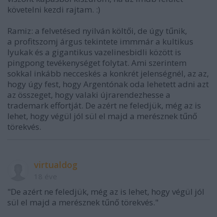
követelni kezdi rajtam. :)
Ramiz: a felvetésed nyilván költői, de úgy tűnik,
a profitszomj árgus tekintete immmár a kultikus
lyukak és a gigantikus vazelinesbidli között is
pingpong tevékenységet folytat. Ami szerintem
sokkal inkább necceskés a konkrét jelenségnél, az az,
hogy úgy fest, hogy Argentónak oda lehetett adni azt
az összeget, hogy valaki újrarendezhesse a
trademark effortját. De azért ne feledjük, még az is
lehet, hogy végül jól sül el majd a merésznek tűnő
törekvés.
virtualdog
18 éve
"De azért ne feledjük, még az is lehet, hogy végül jól
sül el majd a merésznek tűnő törekvés."