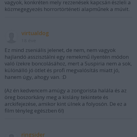
vagyok, konkréten mely rezzenések kapcsán észleli a
közmegegyezés horrortörténeti alapműnek a múvit.
virtualdog
18 éve
Ez mind zseniális jelenet, de nem, nem vagyok
hajlandó asszisztálni egy remekmű ilyentén módon
való ízekre boncolásához, mert a Suspiria nem a sok,
különálló jó ötlet és profi megvalósítás miatt jó,
hanem úgy, ahogy van. :D
(Az én kedvencem amúgy a zongorista halála és az
öreg boszorkány meg a kislány tekintete és
arckifejezése, amikor kint ülnek a folyosón. De ez a
film tényleg egészben 6!)
ringsider