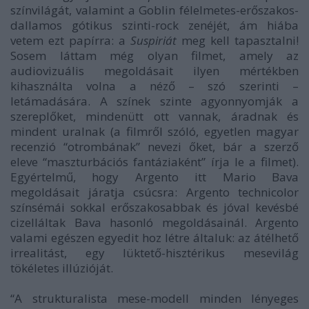
színvilágát, valamint a Goblin félelmetes-erőszakos-
dallamos gótikus szinti-rock zenéjét, ám hiába
vetem ezt papírra: a
Suspiriát
meg kell tapasztalni!
Sosem láttam még olyan filmet, amely az
audiovizuális megoldásait ilyen mértékben
kihasználta volna a néző – szó szerinti –
letámadására. A színek szinte agyonnyomják a
szereplőket, mindenütt ott vannak, áradnak és
mindent uralnak (a filmről szóló, egyetlen magyar
recenzió “otrombának” nevezi őket, bár a szerző
eleve “maszturbációs fantáziaként” írja le a filmet).
Egyértelmű, hogy Argento itt Mario Bava
megoldásait járatja csúcsra: Argento technicolor
színsémái sokkal erőszakosabbak és jóval kevésbé
cizelláltak Bava hasonló megoldásainál. Argento
valami egészen egyedit hoz létre általuk: az átélhető
irrealitást, egy lüktető-hisztérikus mesevilág
tökéletes illúzióját.
“A strukturalista mese-modell minden lényeges