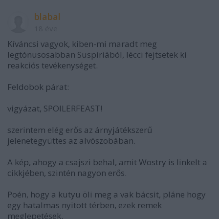
blabal
18 éve
Kíváncsi vagyok, kiben-mi maradt meg
legtónusosabban Suspiriából, lécci fejtsetek ki
reakciós tevékenységet.
Feldobok párat:
vigyázat, SPOILERFEAST!
szerintem elég erős az árnyjátékszerű
jelenetegyüttes az alvószobában.
A kép, ahogy a csajszi behal, amit Wostry is linkelt a
cikkjében, szintén nagyon erős.
Poén, hogy a kutyu öli meg a vak bácsit, pláne hogy
egy hatalmas nyitott térben, ezek remek
meglepetések.