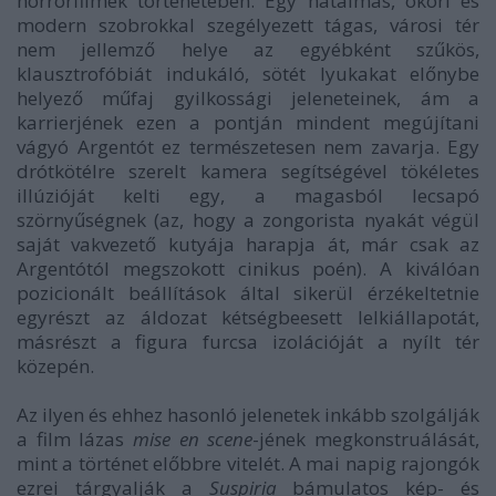
horrorfilmek történetében. Egy hatalmas, ókori és
modern szobrokkal szegélyezett tágas, városi tér
nem jellemző helye az egyébként szűkös,
klausztrofóbiát indukáló, sötét lyukakat előnybe
helyező műfaj gyilkossági jeleneteinek, ám a
karrierjének ezen a pontján mindent megújítani
vágyó Argentót ez természetesen nem zavarja. Egy
drótkötélre szerelt kamera segítségével tökéletes
illúzióját kelti egy, a magasból lecsapó
szörnyűségnek (az, hogy a zongorista nyakát végül
saját vakvezető kutyája harapja át, már csak az
Argentótól megszokott cinikus poén). A kiválóan
pozicionált beállítások által sikerül érzékeltetnie
egyrészt az áldozat kétségbeesett lelkiállapotát,
másrészt a figura furcsa izolációját a nyílt tér
közepén.
Az ilyen és ehhez hasonló jelenetek inkább szolgálják
a film lázas
mise en scene
-jének megkonstruálását,
mint a történet előbbre vitelét. A mai napig rajongók
ezrei tárgyalják a
Suspiria
bámulatos kép- és