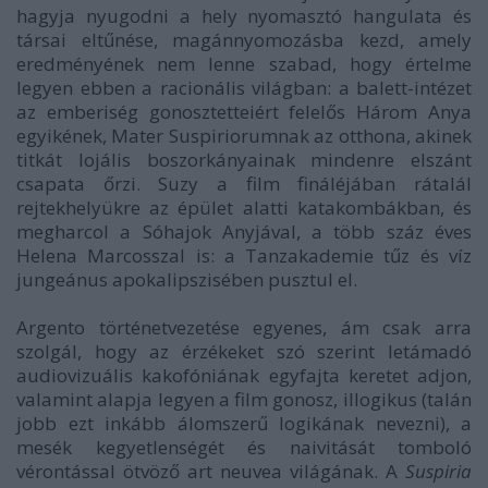
hagyja nyugodni a hely nyomasztó hangulata és
társai eltűnése, magánnyomozásba kezd, amely
eredményének nem lenne szabad, hogy értelme
legyen ebben a racionális világban: a balett-intézet
az emberiség gonosztetteiért felelős Három Anya
egyikének, Mater Suspiriorumnak az otthona, akinek
titkát lojális boszorkányainak mindenre elszánt
csapata őrzi. Suzy a film fináléjában rátalál
rejtekhelyükre az épület alatti katakombákban, és
megharcol a Sóhajok Anyjával, a több száz éves
Helena Marcosszal is: a Tanzakademie tűz és víz
jungeánus apokalipszisében pusztul el.
Argento történetvezetése egyenes, ám csak arra
szolgál, hogy az érzékeket szó szerint letámadó
audiovizuális kakofóniának egyfajta keretet adjon,
valamint alapja legyen a film gonosz, illogikus (talán
jobb ezt inkább álomszerű logikának nevezni), a
mesék kegyetlenségét és naivitását tomboló
vérontással ötvöző art neuvea világának. A
Suspiria