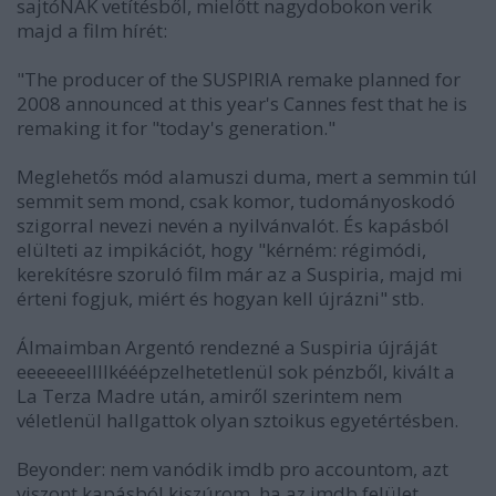
sajtóNAK vetítésből, mielőtt nagydobokon verik
majd a film hírét:
"The producer of the SUSPIRIA remake planned for
2008 announced at this year's Cannes fest that he is
remaking it for "today's generation."
Meglehetős mód alamuszi duma, mert a semmin túl
semmit sem mond, csak komor, tudományoskodó
szigorral nevezi nevén a nyilvánvalót. És kapásból
elülteti az impikációt, hogy "kérném: régimódi,
kerekítésre szoruló film már az a Suspiria, majd mi
érteni fogjuk, miért és hogyan kell újrázni" stb.
Álmaimban Argentó rendezné a Suspiria újráját
eeeeeeellllkééépzelhetetlenül sok pénzből, kivált a
La Terza Madre után, amiről szerintem nem
véletlenül hallgattok olyan sztoikus egyetértésben.
Beyonder: nem vanódik imdb pro accountom, azt
viszont kapásból kiszúrom, ha az imdb felület