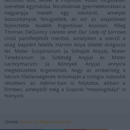
szerettek egymásba. Nicolodinak gyermekkorában a
nagyanyja mesélt egy iskoláról, amelyet
boszorkányok felügyeltek, és ezt az alapötletet
fejlesztette tovább Argentóval közösen, főleg
Thomas DeQuincy
Levana and Our Lady of Sorrows
című pamfletjéből merítve, amelyben a szerző a
világ bajaiért felelős Három Anya ötletét dolgozza
fel. Mater Suspiriorum (a Sóhajok Anyja), Mater
Tenebrarum (a Sötétség Anyja) és Mater
Lachrymarum (a Könnyek Anyja) annyira
megtetszettek Argentónak, hogy az emberiség e
három főellenségének krónikáját a trilógia második
részében, az
Inferno
-ban is folytatta, abban a
filmben, amelyből még a
Suspiria
“meselogikája” is
hiányzik.
Címkék:
horror
5csillagos
eurocult