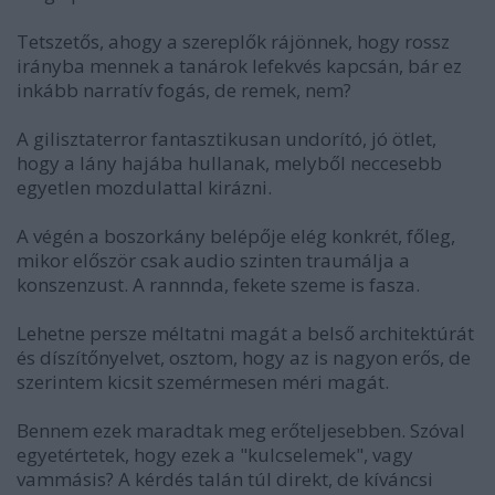
Tetszetős, ahogy a szereplők rájönnek, hogy rossz
irányba mennek a tanárok lefekvés kapcsán, bár ez
inkább narratív fogás, de remek, nem?
A gilisztaterror fantasztikusan undorító, jó ötlet,
hogy a lány hajába hullanak, melyből neccesebb
egyetlen mozdulattal kirázni.
A végén a boszorkány belépője elég konkrét, főleg,
mikor először csak audio szinten traumálja a
konszenzust. A rannnda, fekete szeme is fasza.
Lehetne persze méltatni magát a belső architektúrát
és díszítőnyelvet, osztom, hogy az is nagyon erős, de
szerintem kicsit szemérmesen méri magát.
Bennem ezek maradtak meg erőteljesebben. Szóval
egyetértetek, hogy ezek a "kulcselemek", vagy
vammásis? A kérdés talán túl direkt, de kíváncsi