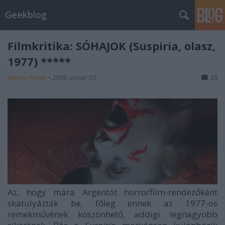
Geekblog
Filmkritika: SÓHAJOK (Suspiria, olasz,
1977) *****
Wostry Ferenc
•
2008. január 03.
29
Az, hogy mára Argentót horrorfilm-rendezőként
skatulyázták be, főleg ennek az 1977-os
remekművének köszönhető, addigi legnagyobb