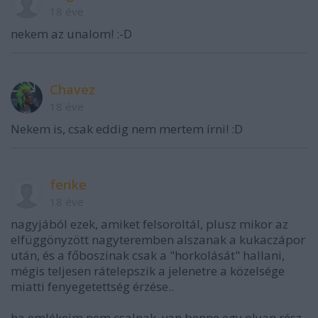
18 éve
nekem az unalom! :-D
Chavez
18 éve
Nekem is, csak eddig nem mertem írni! :D
ferike
18 éve
nagyjából ezek, amiket felsoroltál, plusz mikor az
elfüggönyzött nagyteremben alszanak a kukaczápor
után, és a főboszinak csak a "horkolását" hallani,
mégis teljesen rátelepszik a jelenetre a közelsége
miatti fenyegetettség érzése..
ha emlékeim nem csalnak, van benne egy olyan rész