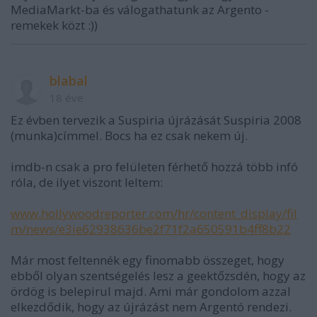
MediaMarkt-ba és válogathatunk az Argento -
remekek közt :))
blabal
18 éve
Ez évben tervezik a Suspiria újrázását Suspiria 2008
(munka)címmel. Bocs ha ez csak nekem új.
imdb-n csak a pro felületen férhető hozzá több infó
róla, de ilyet viszont leltem:
www.hollywoodreporter.com/hr/content_display/fil
m/news/e3ie62938636be2f71f2a650591b4ff8b22
Már most feltennék egy finomabb összeget, hogy
ebből olyan szentségelés lesz a geektőzsdén, hogy az
ördög is belepirul majd. Ami már gondolom azzal
elkezdődik, hogy az újrázást nem Argentó rendezi.