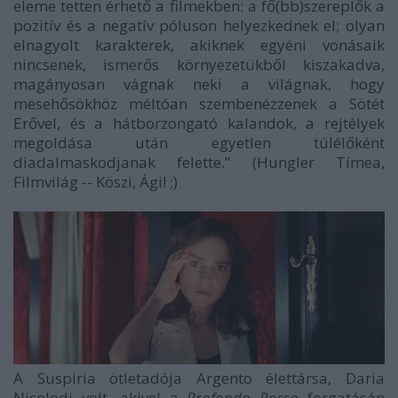
eleme tetten érhető a filmekben: a fő(bb)szereplők a
pozitív és a negatív póluson helyezkednek el; olyan
elnagyolt karakterek, akiknek egyéni vonásaik
nincsenek, ismerős környezetükből kiszakadva,
magányosan vágnak neki a világnak, hogy
mesehősökhöz méltóan szembenézzenek a Sötét
Erővel, és a hátborzongató kalandok, a rejtélyek
megoldása után egyetlen túlélőként
diadalmaskodjanak felette.” (Hungler Tímea,
Filmvilág -- Köszi, Ági! ;)
A Suspiria ötletadója Argento élettársa, Daria
Nicolodi volt, akivel a
Profondo Rosso
forgatásán