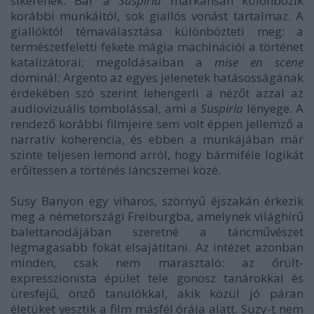
sikerének. Bár a
Suspiria
markánsan különbözik
korábbi munkáitól, sok giallós vonást tartalmaz. A
giallóktól témaválasztása különbözteti meg: a
természetfeletti fekete mágia machinációi a történet
katalizátorai; megoldásaiban a
mise en scene
dominál; Argento az egyes jelenetek hatásosságának
érdekében szó szerint lehengerli a nézőt azzal az
audiovizuális tombolással, ami a
Suspiria
lényege. A
rendező korábbi filmjeire sem volt éppen jellemző a
narratív koherencia, és ebben a munkájában már
szinte teljesen lemond arról, hogy bármiféle logikát
erőltessen a történés láncszemei közé.
Susy Banyon egy viharos, szörnyű éjszakán érkezik
meg a németországi Freiburgba, amelynek világhírű
balettanodájában szeretné a táncművészet
legmagasabb fokát elsajátítani. Az intézet azonban
minden, csak nem marasztaló: az őrült-
expresszionista épület tele gonosz tanárokkal és
üresfejű, önző tanulókkal, akik közül jó páran
életüket vesztik a film másfél órája alatt. Suzy-t nem