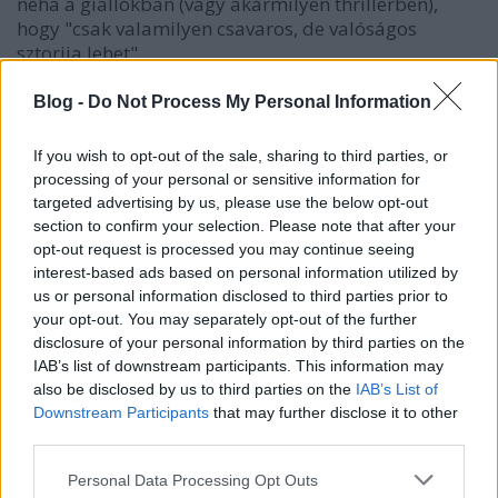
néha a giallókban (vagy akármilyen thrillerben),
hogy "csak valamilyen csavaros, de valóságos
sztorija lehet".
Blog -
Do Not Process My Personal Information
ringsider
If you wish to opt-out of the sale, sharing to third parties, or
18 éve
processing of your personal or sensitive information for
a profondo rosso, na az film, gyerekek.
targeted advertising by us, please use the below opt-out
De ez...
section to confirm your selection. Please note that after your
opt-out request is processed you may continue seeing
interest-based ads based on personal information utilized by
us or personal information disclosed to third parties prior to
xfantomasx
your opt-out. You may separately opt-out of the further
18 éve
disclosure of your personal information by third parties on the
IAB’s list of downstream participants. This information may
nálam is ez a kedvenc Argento film.
also be disclosed by us to third parties on the
IAB’s List of
akkora hangulata van mint 30 mai filmnek összesen
Downstream Participants
that may further disclose it to other
sem.
third parties.
Please note that this website/app uses one or more Google
Personal Data Processing Opt Outs