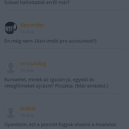
Szóval hallottatok erről már?
Beyonder
18 éve
Én még nem. (Van imdb pro accountod?)
virtualdog
18 éve
Kurvaélet, minek az igazán jó, egyedi és
rétegfilmeket újrázni? Picsába. (Már elnézést.)
blabal
18 éve
Gyanítom, ezt a porciót fogjuk olvasni a hivatalos