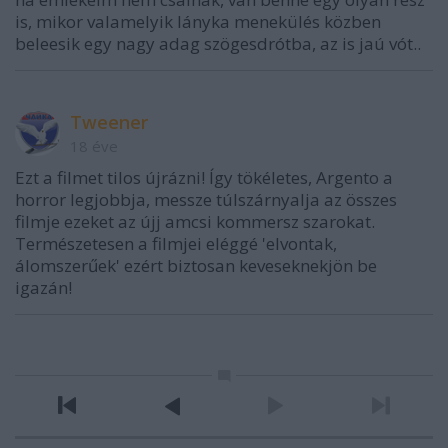
is, mikor valamelyik lányka menekülés közben
beleesik egy nagy adag szögesdrótba, az is jaú vót..
Tweener
18 éve
Ezt a filmet tilos újrázni! Így tökéletes, Argento a
horror legjobbja, messze túlszárnyalja az összes
filmje ezeket az újj amcsi kommersz szarokat.
Természetesen a filmjei eléggé 'elvontak,
álomszerűek' ezért biztosan keveseknekjön be
igazán!