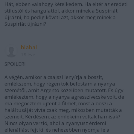
Hát, ebben valahogy kételkedem. Ha eltér az eredeti
stílustól és hangulattól, akkor minek a Suspiriát
újrázni, ha pedig követi azt, akkor meg minek a
Suspiriát újrázni?
blabal
18 éve
SPOILER!
A végén, amikor a csajszi lenyírja a boszit,
emlékszem, hogy régen tök befostam a nyanya
szemétől, amit Argentó közeliben mutatott. És úgy
emlékeztem, hogy a nyanya agresszívecske volt, de
ma megnéztem újfent a filmet, most a boszi a
haláltusáját vívta csak meg, miközben mutatták a
szemeit. Kérdésem: az emlékeim voltak hamisak?
Nincs olyan verzió, ahol a nyanyusz érdemi
ellenállást fejt ki, és nehezebben nyomja le a