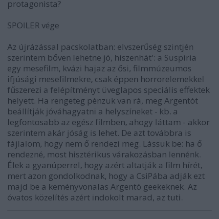
protagonista?
SPOILER vége
Az újrázással pacskolatban: elvszerűség szintjén
szerintem bőven lehetne jó, hiszenhát': a Suspiria
egy mesefilm, kvázi hajaz az ősi, filmmúzeumos
ifjúsági mesefilmekre, csak éppen horrorelemekkel
fűszerezi a felépítményt üveglapos speciális effektek
helyett. Ha rengeteg pénzük van rá, meg Argentót
beállítják jóváhagyatni a helyszíneket - kb. a
legfontosabb az egész filmben, ahogy láttam - akkor
szerintem akár jóság is lehet. De azt továbbra is
fájlalom, hogy nem ő rendezi meg. Lássuk be: ha ő
rendezné, most hisztérikus várakozásban lennénk.
Élek a gyanúperrel, hogy azért altatják a film hírét,
mert azon gondolkodnak, hogy a CsiPába adják ezt
majd be a keményvonalas Argentó geekeknek. Az
óvatos közelítés azért indokolt marad, az tuti.